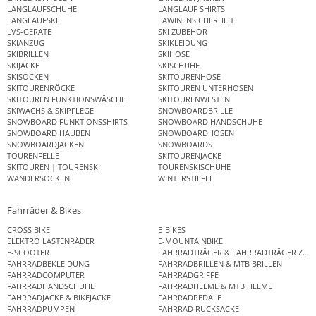
LANGLAUFSCHUHE
LANGLAUF SHIRTS
LANGLAUFSKI
LAWINENSICHERHEIT
LVS-GERÄTE
SKI ZUBEHÖR
SKIANZUG
SKIKLEIDUNG
SKIBRILLEN
SKIHOSE
SKIJACKE
SKISCHUHE
SKISOCKEN
SKITOURENHOSE
SKITOURENRÖCKE
SKITOUREN UNTERHOSEN
SKITOUREN FUNKTIONSWÄSCHE
SKITOURENWESTEN
SKIWACHS & SKIPFLEGE
SNOWBOARDBRILLE
SNOWBOARD FUNKTIONSSHIRTS
SNOWBOARD HANDSCHUHE
SNOWBOARD HAUBEN
SNOWBOARDHOSEN
SNOWBOARDJACKEN
SNOWBOARDS
TOURENFELLE
SKITOURENJACKE
SKITOUREN | TOURENSKI
TOURENSKISCHUHE
WANDERSOCKEN
WINTERSTIEFEL
Fahrräder & Bikes
CROSS BIKE
E-BIKES
ELEKTRO LASTENRÄDER
E-MOUNTAINBIKE
E-SCOOTER
FAHRRADTRÄGER & FAHRRADTRÄGER ZUB
FAHRRADBEKLEIDUNG
FAHRRADBRILLEN & MTB BRILLEN
FAHRRADCOMPUTER
FAHRRADGRIFFE
FAHRRADHANDSCHUHE
FAHRRADHELME & MTB HELME
FAHRRADJACKE & BIKEJACKE
FAHRRADPEDALE
FAHRRADPUMPEN
FAHRRAD RUCKSÄCKE