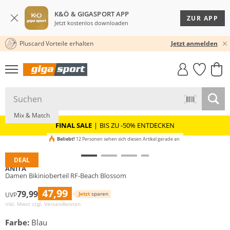
K&Ö & GIGASPORT APP
ZUR APP
Jetzt kostenlos downloaden
Pluscard Vorteile erhalten
30 TAGE RÜCKGABERECHT
Jetzt anmelden
GIGASTYLE
FAHRRAD­
CLICK &
CLICK &
MUST-HAVE
LEASING
COLLECT
RESERVE
Große Größen
Mix & Match
FINAL SALE
|
BIS ZU -50% ENTDECKEN
Beliebt!
12 Personen sehen sich diesen Artikel gerade an
DEAL
ANITA
Damen Bikinioberteil RF-Beach Blossom
47,99
79,99
Jetzt
sparen
UVP
inkl. Mwst zzgl.
Versandkosten
Farbe:
Blau