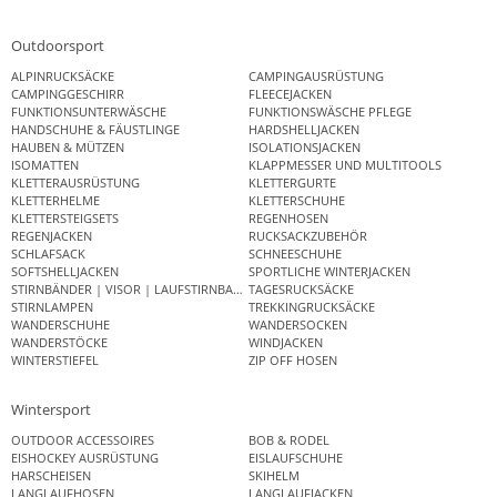
Outdoorsport
ALPINRUCKSÄCKE
CAMPINGAUSRÜSTUNG
CAMPINGGESCHIRR
FLEECEJACKEN
FUNKTIONSUNTERWÄSCHE
FUNKTIONSWÄSCHE PFLEGE
HANDSCHUHE & FÄUSTLINGE
HARDSHELLJACKEN
HAUBEN & MÜTZEN
ISOLATIONSJACKEN
ISOMATTEN
KLAPPMESSER UND MULTITOOLS
KLETTERAUSRÜSTUNG
KLETTERGURTE
KLETTERHELME
KLETTERSCHUHE
KLETTERSTEIGSETS
REGENHOSEN
REGENJACKEN
RUCKSACKZUBEHÖR
SCHLAFSACK
SCHNEESCHUHE
SOFTSHELLJACKEN
SPORTLICHE WINTERJACKEN
STIRNBÄNDER | VISOR | LAUFSTIRNBAND
TAGESRUCKSÄCKE
STIRNLAMPEN
TREKKINGRUCKSÄCKE
WANDERSCHUHE
WANDERSOCKEN
WANDERSTÖCKE
WINDJACKEN
WINTERSTIEFEL
ZIP OFF HOSEN
Wintersport
OUTDOOR ACCESSOIRES
BOB & RODEL
EISHOCKEY AUSRÜSTUNG
EISLAUFSCHUHE
HARSCHEISEN
SKIHELM
LANGLAUFHOSEN
LANGLAUFJACKEN