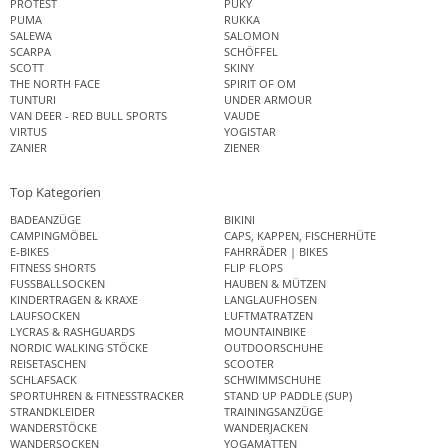
PROTEST
PUKY
PUMA
RUKKA
SALEWA
SALOMON
SCARPA
SCHÖFFEL
SCOTT
SKINY
THE NORTH FACE
SPIRIT OF OM
TUNTURI
UNDER ARMOUR
VAN DEER - RED BULL SPORTS
VAUDE
VIRTUS
YOGISTAR
ZANIER
ZIENER
Top Kategorien
BADEANZÜGE
BIKINI
CAMPINGMÖBEL
CAPS, KAPPEN, FISCHERHÜTE
E-BIKES
FAHRRÄDER | BIKES
FITNESS SHORTS
FLIP FLOPS
FUSSBALLSOCKEN
HAUBEN & MÜTZEN
KINDERTRAGEN & KRAXE
LANGLAUFHOSEN
LAUFSOCKEN
LUFTMATRATZEN
LYCRAS & RASHGUARDS
MOUNTAINBIKE
NORDIC WALKING STÖCKE
OUTDOORSCHUHE
REISETASCHEN
SCOOTER
SCHLAFSACK
SCHWIMMSCHUHE
SPORTUHREN & FITNESSTRACKER
STAND UP PADDLE (SUP)
STRANDKLEIDER
TRAININGSANZÜGE
WANDERSTÖCKE
WANDERJACKEN
WANDERSOCKEN
YOGAMATTEN