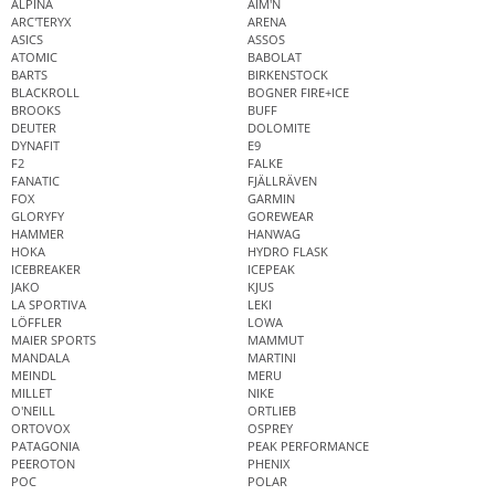
ALPINA
AIM'N
ARC'TERYX
ARENA
ASICS
ASSOS
ATOMIC
BABOLAT
BARTS
BIRKENSTOCK
BLACKROLL
BOGNER FIRE+ICE
BROOKS
BUFF
DEUTER
DOLOMITE
DYNAFIT
E9
F2
FALKE
FANATIC
FJÄLLRÄVEN
FOX
GARMIN
GLORYFY
GOREWEAR
HAMMER
HANWAG
HOKA
HYDRO FLASK
ICEBREAKER
ICEPEAK
JAKO
KJUS
LA SPORTIVA
LEKI
LÖFFLER
LOWA
MAIER SPORTS
MAMMUT
MANDALA
MARTINI
MEINDL
MERU
MILLET
NIKE
O'NEILL
ORTLIEB
ORTOVOX
OSPREY
PATAGONIA
PEAK PERFORMANCE
PEEROTON
PHENIX
POC
POLAR