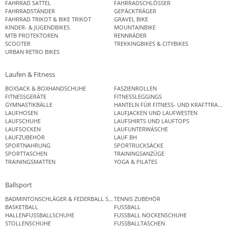
FAHRRAD SATTEL
FAHRRADSCHLÖSSER
FAHRRADSTÄNDER
GEPÄCKTRÄGER
FAHRRAD TRIKOT & BIKE TRIKOT
GRAVEL BIKE
KINDER- & JUGENDBIKES
MOUNTAINBIKE
MTB PROTEKTOREN
RENNRÄDER
SCOOTER
TREKKINGBIKES & CITYBIKES
URBAN RETRO BIKES
Laufen & Fitness
BOXSACK & BOXHANDSCHUHE
FASZIENROLLEN
FITNESSGERÄTE
FITNESSLEGGINGS
GYMNASTIKBÄLLE
HANTELN FÜR FITNESS- UND KRAFTTRAINI
LAUFHOSEN
LAUFJACKEN UND LAUFWESTEN
LAUFSCHUHE
LAUFSHIRTS UND LAUFTOPS
LAUFSOCKEN
LAUFUNTERWÄSCHE
LAUFZUBEHÖR
LAUF BH
SPORTNAHRUNG
SPORTRUCKSÄCKE
SPORTTASCHEN
TRAININGSANZÜGE
TRAININGSMATTEN
YOGA & PILATES
Ballsport
BADMINTONSCHLÄGER & FEDERBALL SETS
TENNIS ZUBEHÖR
BASKETBALL
FUSSBALL
HALLENFUSSBALLSCHUHE
FUSSBALL NOCKENSCHUHE
STOLLENSCHUHE
FUSSBALLTASCHEN