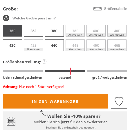
Größe:
Größentabelle
Welche Größe passt mir?
36C
36E
38C
38E
40C
40E
Alternativen
Alternativen
Alternativen
42C
42E
44C
44E
46C
46E
Alternativen
Alternativen
Alternativen
Alternativen
Größenbeurteilung:
?
klein / schmal geschnitten
passend
groß / weit geschnitten
Achtung:
Nur noch 1 Stück verfügbar!
IN DEN WARENKORB
Wollen Sie -10% sparen?
Melden Sie sich
jetzt
für den Newsletter an.
Beachten Sie die Gutscheinbedingungen.