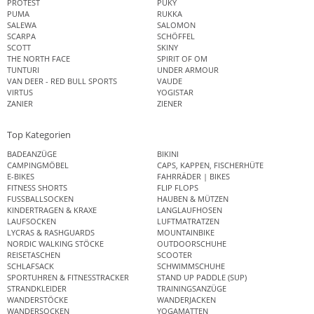
PROTEST
PUKY
PUMA
RUKKA
SALEWA
SALOMON
SCARPA
SCHÖFFEL
SCOTT
SKINY
THE NORTH FACE
SPIRIT OF OM
TUNTURI
UNDER ARMOUR
VAN DEER - RED BULL SPORTS
VAUDE
VIRTUS
YOGISTAR
ZANIER
ZIENER
Top Kategorien
BADEANZÜGE
BIKINI
CAMPINGMÖBEL
CAPS, KAPPEN, FISCHERHÜTE
E-BIKES
FAHRRÄDER | BIKES
FITNESS SHORTS
FLIP FLOPS
FUSSBALLSOCKEN
HAUBEN & MÜTZEN
KINDERTRAGEN & KRAXE
LANGLAUFHOSEN
LAUFSOCKEN
LUFTMATRATZEN
LYCRAS & RASHGUARDS
MOUNTAINBIKE
NORDIC WALKING STÖCKE
OUTDOORSCHUHE
REISETASCHEN
SCOOTER
SCHLAFSACK
SCHWIMMSCHUHE
SPORTUHREN & FITNESSTRACKER
STAND UP PADDLE (SUP)
STRANDKLEIDER
TRAININGSANZÜGE
WANDERSTÖCKE
WANDERJACKEN
WANDERSOCKEN
YOGAMATTEN