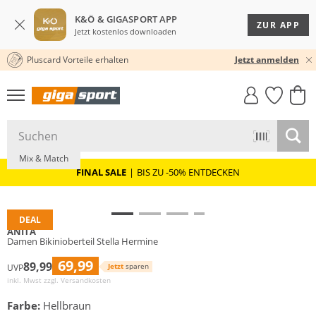
K&Ö & GIGASPORT APP
ZUR APP
Jetzt kostenlos downloaden
Pluscard Vorteile erhalten
30 TAGE RÜCKGABERECHT
Jetzt anmelden
GIGASTYLE
FAHRRAD­
CLICK &
CLICK &
MUST-HAVE
LEASING
COLLECT
RESERVE
Große Größen
Mix & Match
FINAL SALE
|
BIS ZU -50% ENTDECKEN
DEAL
ANITA
Damen Bikinioberteil Stella Hermine
69,99
89,99
Jetzt
sparen
UVP
inkl. Mwst zzgl.
Versandkosten
Farbe:
Hellbraun