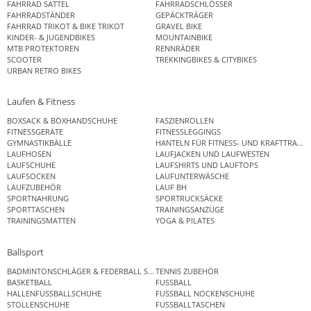
FAHRRAD SATTEL
FAHRRADSCHLÖSSER
FAHRRADSTÄNDER
GEPÄCKTRÄGER
FAHRRAD TRIKOT & BIKE TRIKOT
GRAVEL BIKE
KINDER- & JUGENDBIKES
MOUNTAINBIKE
MTB PROTEKTOREN
RENNRÄDER
SCOOTER
TREKKINGBIKES & CITYBIKES
URBAN RETRO BIKES
Laufen & Fitness
BOXSACK & BOXHANDSCHUHE
FASZIENROLLEN
FITNESSGERÄTE
FITNESSLEGGINGS
GYMNASTIKBÄLLE
HANTELN FÜR FITNESS- UND KRAFTTRAINI
LAUFHOSEN
LAUFJACKEN UND LAUFWESTEN
LAUFSCHUHE
LAUFSHIRTS UND LAUFTOPS
LAUFSOCKEN
LAUFUNTERWÄSCHE
LAUFZUBEHÖR
LAUF BH
SPORTNAHRUNG
SPORTRUCKSÄCKE
SPORTTASCHEN
TRAININGSANZÜGE
TRAININGSMATTEN
YOGA & PILATES
Ballsport
BADMINTONSCHLÄGER & FEDERBALL SETS
TENNIS ZUBEHÖR
BASKETBALL
FUSSBALL
HALLENFUSSBALLSCHUHE
FUSSBALL NOCKENSCHUHE
STOLLENSCHUHE
FUSSBALLTASCHEN