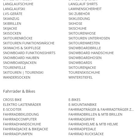
LANGLAUFSCHUHE
LANGLAUF SHIRTS
LANGLAUFSKI
LAWINENSICHERHEIT
LVS-GERÄTE
SKI ZUBEHÖR
SKIANZUG
SKIKLEIDUNG
SKIBRILLEN
SKIHOSE
SKIJACKE
SKISCHUHE
SKISOCKEN
SKITOURENHOSE
SKITOURENRÖCKE
SKITOUREN UNTERHOSEN
SKITOUREN FUNKTIONSWÄSCHE
SKITOURENWESTEN
SKIWACHS & SKIPFLEGE
SNOWBOARDBRILLE
SNOWBOARD FUNKTIONSSHIRTS
SNOWBOARD HANDSCHUHE
SNOWBOARD HAUBEN
SNOWBOARDHOSEN
SNOWBOARDJACKEN
SNOWBOARDS
TOURENFELLE
SKITOURENJACKE
SKITOUREN | TOURENSKI
TOURENSKISCHUHE
WANDERSOCKEN
WINTERSTIEFEL
Fahrräder & Bikes
CROSS BIKE
E-BIKES
ELEKTRO LASTENRÄDER
E-MOUNTAINBIKE
E-SCOOTER
FAHRRADTRÄGER & FAHRRADTRÄGER ZUB
FAHRRADBEKLEIDUNG
FAHRRADBRILLEN & MTB BRILLEN
FAHRRADCOMPUTER
FAHRRADGRIFFE
FAHRRADHANDSCHUHE
FAHRRADHELME & MTB HELME
FAHRRADJACKE & BIKEJACKE
FAHRRADPEDALE
FAHRRADPUMPEN
FAHRRAD RUCKSÄCKE