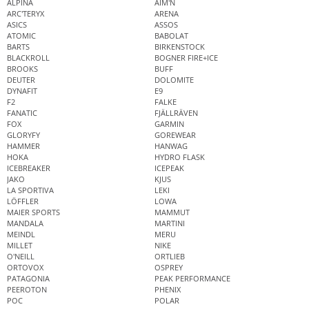
ALPINA
AIM'N
ARC'TERYX
ARENA
ASICS
ASSOS
ATOMIC
BABOLAT
BARTS
BIRKENSTOCK
BLACKROLL
BOGNER FIRE+ICE
BROOKS
BUFF
DEUTER
DOLOMITE
DYNAFIT
E9
F2
FALKE
FANATIC
FJÄLLRÄVEN
FOX
GARMIN
GLORYFY
GOREWEAR
HAMMER
HANWAG
HOKA
HYDRO FLASK
ICEBREAKER
ICEPEAK
JAKO
KJUS
LA SPORTIVA
LEKI
LÖFFLER
LOWA
MAIER SPORTS
MAMMUT
MANDALA
MARTINI
MEINDL
MERU
MILLET
NIKE
O'NEILL
ORTLIEB
ORTOVOX
OSPREY
PATAGONIA
PEAK PERFORMANCE
PEEROTON
PHENIX
POC
POLAR