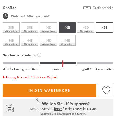
Größe:
Größentabelle
Welche Größe passt mir?
38D
38E
40D
40E
42D
42E
Alternativen
Alternativen
Alternativen
Alternativen
44D
44E
46D
46E
Alternativen
Alternativen
Alternativen
Alternativen
Größenbeurteilung:
?
klein / schmal geschnitten
passend
groß / weit geschnitten
Achtung:
Nur noch 1 Stück verfügbar!
IN DEN WARENKORB
Wollen Sie -10% sparen?
Melden Sie sich
jetzt
für den Newsletter an.
Beachten Sie die Gutscheinbedingungen.