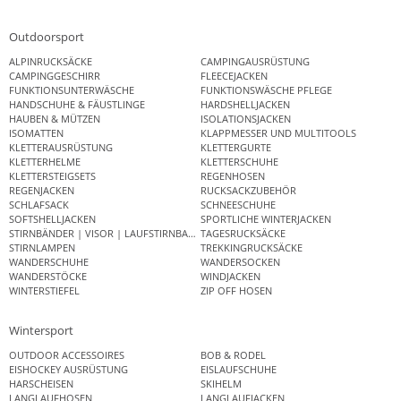
Outdoorsport
ALPINRUCKSÄCKE
CAMPINGAUSRÜSTUNG
CAMPINGGESCHIRR
FLEECEJACKEN
FUNKTIONSUNTERWÄSCHE
FUNKTIONSWÄSCHE PFLEGE
HANDSCHUHE & FÄUSTLINGE
HARDSHELLJACKEN
HAUBEN & MÜTZEN
ISOLATIONSJACKEN
ISOMATTEN
KLAPPMESSER UND MULTITOOLS
KLETTERAUSRÜSTUNG
KLETTERGURTE
KLETTERHELME
KLETTERSCHUHE
KLETTERSTEIGSETS
REGENHOSEN
REGENJACKEN
RUCKSACKZUBEHÖR
SCHLAFSACK
SCHNEESCHUHE
SOFTSHELLJACKEN
SPORTLICHE WINTERJACKEN
STIRNBÄNDER | VISOR | LAUFSTIRNBAND
TAGESRUCKSÄCKE
STIRNLAMPEN
TREKKINGRUCKSÄCKE
WANDERSCHUHE
WANDERSOCKEN
WANDERSTÖCKE
WINDJACKEN
WINTERSTIEFEL
ZIP OFF HOSEN
Wintersport
OUTDOOR ACCESSOIRES
BOB & RODEL
EISHOCKEY AUSRÜSTUNG
EISLAUFSCHUHE
HARSCHEISEN
SKIHELM
LANGLAUFHOSEN
LANGLAUFJACKEN