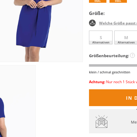
DEAL
DEAL
Größe:
Welche Größe passt 
S
M
Alternativen
Alternativen
Größenbeurteilung:
?
klein / schmal geschnitten
Achtung:
Nur noch 1 Stück 
IN 
Mel