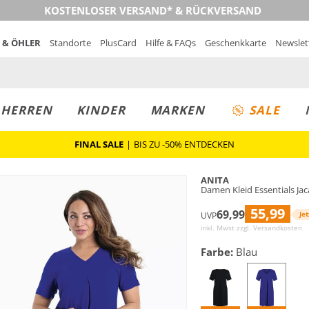
KOSTENLOSER VERSAND* & RÜCKVERSAND
 & ÖHLER
Standorte
PlusCard
Hilfe & FAQs
Geschenkkarte
Newslet
MUST-HAVE
PREIS & WERT
SALE
HERREN
KINDER
MARKEN
SALE
FINAL SALE
|
BIS ZU -50% ENTDECKEN
ANITA
Damen Kleid Essentials Jac
55,99
69,99
Jet
UVP
inkl. Mwst zzgl.
Versandkosten
Farbe:
Blau