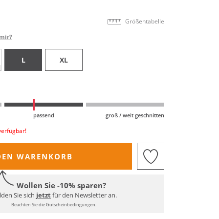
Größentabelle
mir?
L
XL
passend
groß / weit geschnitten
verfügbar!
DEN WARENKORB
Wollen Sie -10% sparen?
den Sie sich
jetzt
für den Newsletter an.
Beachten Sie die Gutscheinbedingungen.