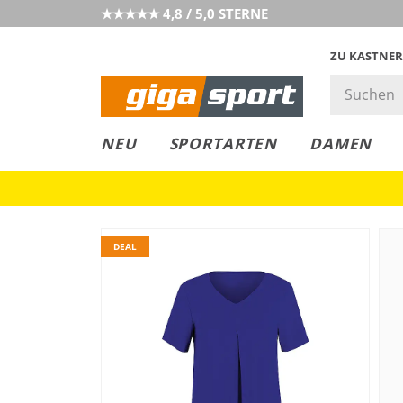
★★★★★ 4,8 / 5,0 STERNE
ZU KASTNER
GIGAGREEN
GIGASTYLE
FAHRRAD­
CLICK &
CLICK &
NEU
SPORTARTEN
DAMEN
LEASING
COLLECT
RESERVE
DEAL