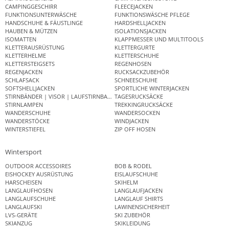
CAMPINGGESCHIRR
FLEECEJACKEN
FUNKTIONSUNTERWÄSCHE
FUNKTIONSWÄSCHE PFLEGE
HANDSCHUHE & FÄUSTLINGE
HARDSHELLJACKEN
HAUBEN & MÜTZEN
ISOLATIONSJACKEN
ISOMATTEN
KLAPPMESSER UND MULTITOOLS
KLETTERAUSRÜSTUNG
KLETTERGURTE
KLETTERHELME
KLETTERSCHUHE
KLETTERSTEIGSETS
REGENHOSEN
REGENJACKEN
RUCKSACKZUBEHÖR
SCHLAFSACK
SCHNEESCHUHE
SOFTSHELLJACKEN
SPORTLICHE WINTERJACKEN
STIRNBÄNDER | VISOR | LAUFSTIRNBAND
TAGESRUCKSÄCKE
STIRNLAMPEN
TREKKINGRUCKSÄCKE
WANDERSCHUHE
WANDERSOCKEN
WANDERSTÖCKE
WINDJACKEN
WINTERSTIEFEL
ZIP OFF HOSEN
Wintersport
OUTDOOR ACCESSOIRES
BOB & RODEL
EISHOCKEY AUSRÜSTUNG
EISLAUFSCHUHE
HARSCHEISEN
SKIHELM
LANGLAUFHOSEN
LANGLAUFJACKEN
LANGLAUFSCHUHE
LANGLAUF SHIRTS
LANGLAUFSKI
LAWINENSICHERHEIT
LVS-GERÄTE
SKI ZUBEHÖR
SKIANZUG
SKIKLEIDUNG