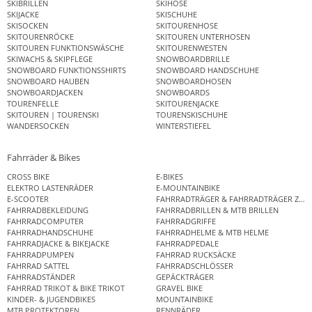
SKIBRILLEN
SKIHOSE
SKIJACKE
SKISCHUHE
SKISOCKEN
SKITOURENHOSE
SKITOURENRÖCKE
SKITOUREN UNTERHOSEN
SKITOUREN FUNKTIONSWÄSCHE
SKITOURENWESTEN
SKIWACHS & SKIPFLEGE
SNOWBOARDBRILLE
SNOWBOARD FUNKTIONSSHIRTS
SNOWBOARD HANDSCHUHE
SNOWBOARD HAUBEN
SNOWBOARDHOSEN
SNOWBOARDJACKEN
SNOWBOARDS
TOURENFELLE
SKITOURENJACKE
SKITOUREN | TOURENSKI
TOURENSKISCHUHE
WANDERSOCKEN
WINTERSTIEFEL
Fahrräder & Bikes
CROSS BIKE
E-BIKES
ELEKTRO LASTENRÄDER
E-MOUNTAINBIKE
E-SCOOTER
FAHRRADTRÄGER & FAHRRADTRÄGER ZUB
FAHRRADBEKLEIDUNG
FAHRRADBRILLEN & MTB BRILLEN
FAHRRADCOMPUTER
FAHRRADGRIFFE
FAHRRADHANDSCHUHE
FAHRRADHELME & MTB HELME
FAHRRADJACKE & BIKEJACKE
FAHRRADPEDALE
FAHRRADPUMPEN
FAHRRAD RUCKSÄCKE
FAHRRAD SATTEL
FAHRRADSCHLÖSSER
FAHRRADSTÄNDER
GEPÄCKTRÄGER
FAHRRAD TRIKOT & BIKE TRIKOT
GRAVEL BIKE
KINDER- & JUGENDBIKES
MOUNTAINBIKE
MTB PROTEKTOREN
RENNRÄDER