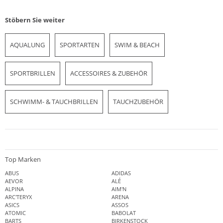
Stöbern Sie weiter
AQUALUNG
SPORTARTEN
SWIM & BEACH
SPORTBRILLEN
ACCESSOIRES & ZUBEHÖR
SCHWIMM- & TAUCHBRILLEN
TAUCHZUBEHÖR
Top Marken
ABUS
ADIDAS
AEVOR
ALÉ
ALPINA
AIM'N
ARC'TERYX
ARENA
ASICS
ASSOS
ATOMIC
BABOLAT
BARTS
BIRKENSTOCK