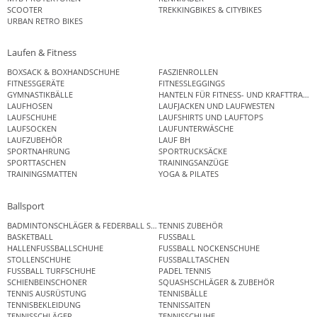
SCOOTER
TREKKINGBIKES & CITYBIKES
URBAN RETRO BIKES
Laufen & Fitness
BOXSACK & BOXHANDSCHUHE
FASZIENROLLEN
FITNESSGERÄTE
FITNESSLEGGINGS
GYMNASTIKBÄLLE
HANTELN FÜR FITNESS- UND KRAFTTRAINI
LAUFHOSEN
LAUFJACKEN UND LAUFWESTEN
LAUFSCHUHE
LAUFSHIRTS UND LAUFTOPS
LAUFSOCKEN
LAUFUNTERWÄSCHE
LAUFZUBEHÖR
LAUF BH
SPORTNAHRUNG
SPORTRUCKSÄCKE
SPORTTASCHEN
TRAININGSANZÜGE
TRAININGSMATTEN
YOGA & PILATES
Ballsport
BADMINTONSCHLÄGER & FEDERBALL SETS
TENNIS ZUBEHÖR
BASKETBALL
FUSSBALL
HALLENFUSSBALLSCHUHE
FUSSBALL NOCKENSCHUHE
STOLLENSCHUHE
FUSSBALLTASCHEN
FUSSBALL TURFSCHUHE
PADEL TENNIS
SCHIENBEINSCHONER
SQUASHSCHLÄGER & ZUBEHÖR
TENNIS AUSRÜSTUNG
TENNISBÄLLE
TENNISBEKLEIDUNG
TENNISSAITEN
TENNISSCHLÄGER
TENNISSCHUHE