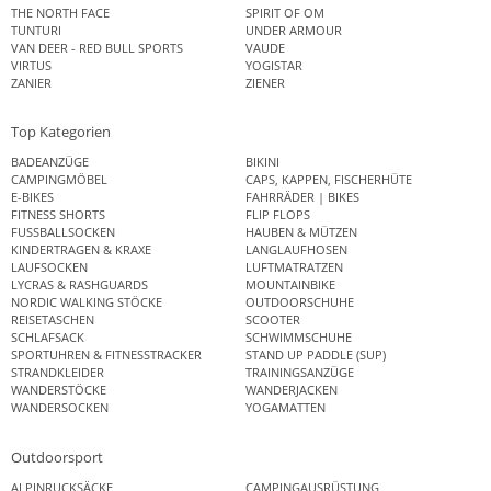
THE NORTH FACE
SPIRIT OF OM
TUNTURI
UNDER ARMOUR
VAN DEER - RED BULL SPORTS
VAUDE
VIRTUS
YOGISTAR
ZANIER
ZIENER
Top Kategorien
BADEANZÜGE
BIKINI
CAMPINGMÖBEL
CAPS, KAPPEN, FISCHERHÜTE
E-BIKES
FAHRRÄDER | BIKES
FITNESS SHORTS
FLIP FLOPS
FUSSBALLSOCKEN
HAUBEN & MÜTZEN
KINDERTRAGEN & KRAXE
LANGLAUFHOSEN
LAUFSOCKEN
LUFTMATRATZEN
LYCRAS & RASHGUARDS
MOUNTAINBIKE
NORDIC WALKING STÖCKE
OUTDOORSCHUHE
REISETASCHEN
SCOOTER
SCHLAFSACK
SCHWIMMSCHUHE
SPORTUHREN & FITNESSTRACKER
STAND UP PADDLE (SUP)
STRANDKLEIDER
TRAININGSANZÜGE
WANDERSTÖCKE
WANDERJACKEN
WANDERSOCKEN
YOGAMATTEN
Outdoorsport
ALPINRUCKSÄCKE
CAMPINGAUSRÜSTUNG