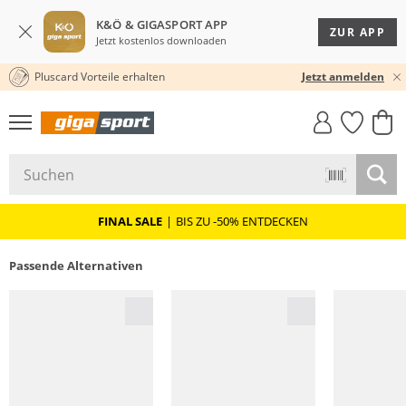
K&Ö & GIGASPORT APP
ZUR APP
Jetzt kostenlos downloaden
Pluscard Vorteile erhalten
KOSTENLOSER VERSAND* & RÜCKVERSAND
30 TAGE RÜCKGABERECHT
Jetzt anmelden
GIGASTYLE
FAHRRAD­
CLICK &
CLICK &
MUST-HAVE
LEASING
COLLECT
RESERVE
FINAL SALE
|
BIS ZU -50% ENTDECKEN
Passende Alternativen