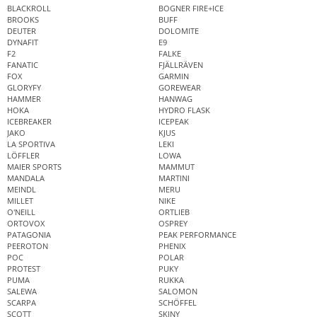
BLACKROLL
BOGNER FIRE+ICE
BROOKS
BUFF
DEUTER
DOLOMITE
DYNAFIT
E9
F2
FALKE
FANATIC
FJÄLLRÄVEN
FOX
GARMIN
GLORYFY
GOREWEAR
HAMMER
HANWAG
HOKA
HYDRO FLASK
ICEBREAKER
ICEPEAK
JAKO
KJUS
LA SPORTIVA
LEKI
LÖFFLER
LOWA
MAIER SPORTS
MAMMUT
MANDALA
MARTINI
MEINDL
MERU
MILLET
NIKE
O'NEILL
ORTLIEB
ORTOVOX
OSPREY
PATAGONIA
PEAK PERFORMANCE
PEEROTON
PHENIX
POC
POLAR
PROTEST
PUKY
PUMA
RUKKA
SALEWA
SALOMON
SCARPA
SCHÖFFEL
SCOTT
SKINY