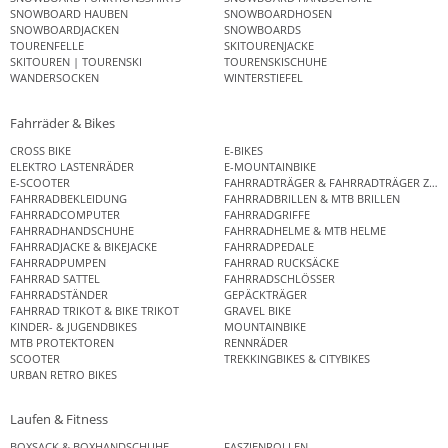
SNOWBOARD HAUBEN
SNOWBOARDHOSEN
SNOWBOARDJACKEN
SNOWBOARDS
TOURENFELLE
SKITOURENJACKE
SKITOUREN | TOURENSKI
TOURENSKISCHUHE
WANDERSOCKEN
WINTERSTIEFEL
Fahrräder & Bikes
CROSS BIKE
E-BIKES
ELEKTRO LASTENRÄDER
E-MOUNTAINBIKE
E-SCOOTER
FAHRRADTRÄGER & FAHRRADTRÄGER ZUB
FAHRRADBEKLEIDUNG
FAHRRADBRILLEN & MTB BRILLEN
FAHRRADCOMPUTER
FAHRRADGRIFFE
FAHRRADHANDSCHUHE
FAHRRADHELME & MTB HELME
FAHRRADJACKE & BIKEJACKE
FAHRRADPEDALE
FAHRRADPUMPEN
FAHRRAD RUCKSÄCKE
FAHRRAD SATTEL
FAHRRADSCHLÖSSER
FAHRRADSTÄNDER
GEPÄCKTRÄGER
FAHRRAD TRIKOT & BIKE TRIKOT
GRAVEL BIKE
KINDER- & JUGENDBIKES
MOUNTAINBIKE
MTB PROTEKTOREN
RENNRÄDER
SCOOTER
TREKKINGBIKES & CITYBIKES
URBAN RETRO BIKES
Laufen & Fitness
BOXSACK & BOXHANDSCHUHE
FASZIENROLLEN