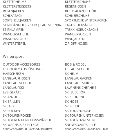
KLETTERHELME
KLETTERSCHUHE
KLETTERSTEIGSETS
REGENHOSEN
REGENJACKEN
RUCKSACKZUBEHÖR
SCHLAFSACK
SCHNEESCHUHE
SOFTSHELLJACKEN
SPORTLICHE WINTERJACKEN
STIRNBÄNDER | VISOR | LAUFSTIRNBAND
TAGESRUCKSÄCKE
STIRNLAMPEN
TREKKINGRUCKSÄCKE
WANDERSCHUHE
WANDERSOCKEN
WANDERSTÖCKE
WINDJACKEN
WINTERSTIEFEL
ZIP OFF HOSEN
Wintersport
OUTDOOR ACCESSOIRES
BOB & RODEL
EISHOCKEY AUSRÜSTUNG
EISLAUFSCHUHE
HARSCHEISEN
SKIHELM
LANGLAUFHOSEN
LANGLAUFJACKEN
LANGLAUFSCHUHE
LANGLAUF SHIRTS
LANGLAUFSKI
LAWINENSICHERHEIT
LVS-GERÄTE
SKI ZUBEHÖR
SKIANZUG
SKIKLEIDUNG
SKIBRILLEN
SKIHOSE
SKIJACKE
SKISCHUHE
SKISOCKEN
SKITOURENHOSE
SKITOURENRÖCKE
SKITOUREN UNTERHOSEN
SKITOUREN FUNKTIONSWÄSCHE
SKITOURENWESTEN
SKIWACHS & SKIPFLEGE
SNOWBOARDBRILLE
SNOWBOARD FUNKTIONSSHIRTS
SNOWBOARD HANDSCHUHE