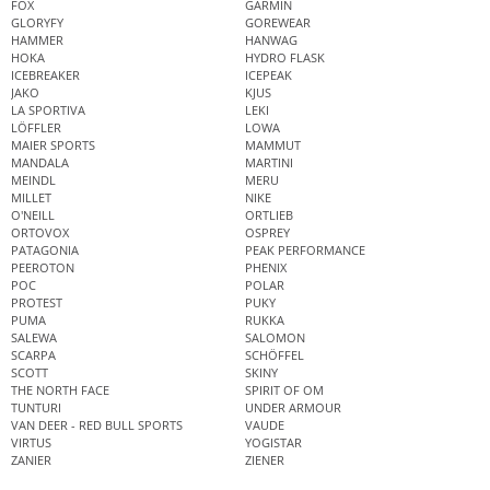
FOX
GARMIN
GLORYFY
GOREWEAR
HAMMER
HANWAG
HOKA
HYDRO FLASK
ICEBREAKER
ICEPEAK
JAKO
KJUS
LA SPORTIVA
LEKI
LÖFFLER
LOWA
MAIER SPORTS
MAMMUT
MANDALA
MARTINI
MEINDL
MERU
MILLET
NIKE
O'NEILL
ORTLIEB
ORTOVOX
OSPREY
PATAGONIA
PEAK PERFORMANCE
PEEROTON
PHENIX
POC
POLAR
PROTEST
PUKY
PUMA
RUKKA
SALEWA
SALOMON
SCARPA
SCHÖFFEL
SCOTT
SKINY
THE NORTH FACE
SPIRIT OF OM
TUNTURI
UNDER ARMOUR
VAN DEER - RED BULL SPORTS
VAUDE
VIRTUS
YOGISTAR
ZANIER
ZIENER