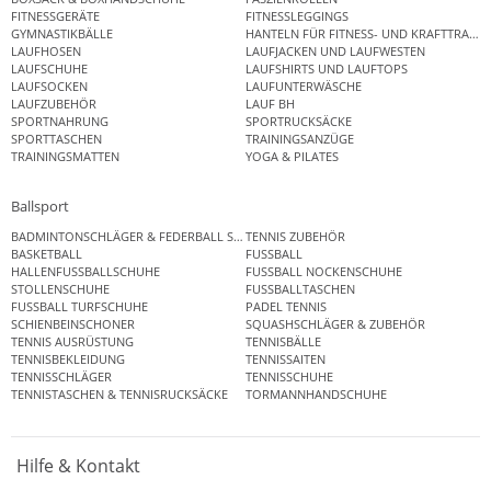
FITNESSGERÄTE
FITNESSLEGGINGS
GYMNASTIKBÄLLE
HANTELN FÜR FITNESS- UND KRAFTTRAINI
LAUFHOSEN
LAUFJACKEN UND LAUFWESTEN
LAUFSCHUHE
LAUFSHIRTS UND LAUFTOPS
LAUFSOCKEN
LAUFUNTERWÄSCHE
LAUFZUBEHÖR
LAUF BH
SPORTNAHRUNG
SPORTRUCKSÄCKE
SPORTTASCHEN
TRAININGSANZÜGE
TRAININGSMATTEN
YOGA & PILATES
Ballsport
BADMINTONSCHLÄGER & FEDERBALL SETS
TENNIS ZUBEHÖR
BASKETBALL
FUSSBALL
HALLENFUSSBALLSCHUHE
FUSSBALL NOCKENSCHUHE
STOLLENSCHUHE
FUSSBALLTASCHEN
FUSSBALL TURFSCHUHE
PADEL TENNIS
SCHIENBEINSCHONER
SQUASHSCHLÄGER & ZUBEHÖR
TENNIS AUSRÜSTUNG
TENNISBÄLLE
TENNISBEKLEIDUNG
TENNISSAITEN
TENNISSCHLÄGER
TENNISSCHUHE
TENNISTASCHEN & TENNISRUCKSÄCKE
TORMANNHANDSCHUHE
Hilfe & Kontakt