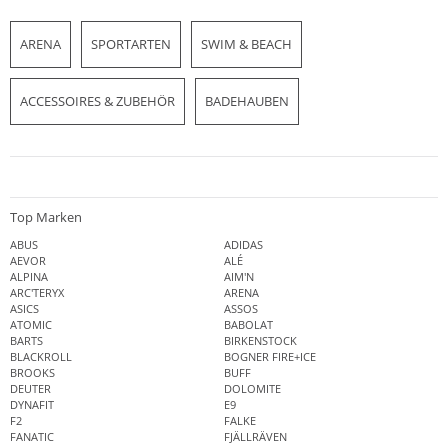
ARENA
SPORTARTEN
SWIM & BEACH
ACCESSOIRES & ZUBEHÖR
BADEHAUBEN
Top Marken
ABUS
ADIDAS
AEVOR
ALÉ
ALPINA
AIM'N
ARC'TERYX
ARENA
ASICS
ASSOS
ATOMIC
BABOLAT
BARTS
BIRKENSTOCK
BLACKROLL
BOGNER FIRE+ICE
BROOKS
BUFF
DEUTER
DOLOMITE
DYNAFIT
E9
F2
FALKE
FANATIC
FJÄLLRÄVEN