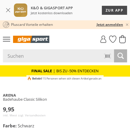
K&Ö & GIGASPORT APP
ZUR APP
Jetzt kostenlos downloaden
Pluscard Vorteile erhalten
30 TAGE RÜCKGABERECHT
Jetzt anmelden
GIGASTYLE
FAHRRAD­
CLICK &
CLICK &
MUST-HAVE
LEASING
COLLECT
RESERVE
FINAL SALE
|
BIS ZU -50% ENTDECKEN
Beliebt!
15 Personen sehen sich diesen Artikel gerade an
ARENA
Badehaube Classic Silikon
9,95
inkl. Mwst zzgl.
Versandkosten
Farbe:
Schwarz