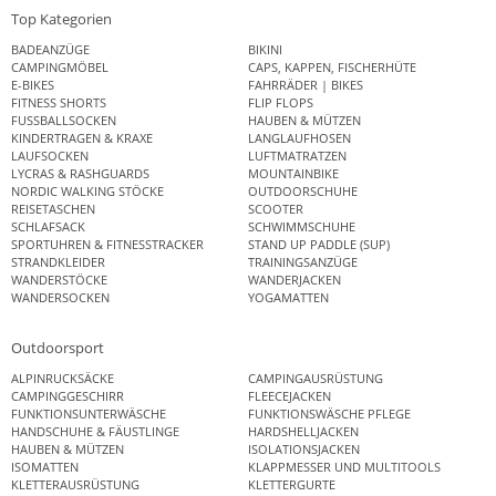
Top Kategorien
BADEANZÜGE
BIKINI
CAMPINGMÖBEL
CAPS, KAPPEN, FISCHERHÜTE
E-BIKES
FAHRRÄDER | BIKES
FITNESS SHORTS
FLIP FLOPS
FUSSBALLSOCKEN
HAUBEN & MÜTZEN
KINDERTRAGEN & KRAXE
LANGLAUFHOSEN
LAUFSOCKEN
LUFTMATRATZEN
LYCRAS & RASHGUARDS
MOUNTAINBIKE
NORDIC WALKING STÖCKE
OUTDOORSCHUHE
REISETASCHEN
SCOOTER
SCHLAFSACK
SCHWIMMSCHUHE
SPORTUHREN & FITNESSTRACKER
STAND UP PADDLE (SUP)
STRANDKLEIDER
TRAININGSANZÜGE
WANDERSTÖCKE
WANDERJACKEN
WANDERSOCKEN
YOGAMATTEN
Outdoorsport
ALPINRUCKSÄCKE
CAMPINGAUSRÜSTUNG
CAMPINGGESCHIRR
FLEECEJACKEN
FUNKTIONSUNTERWÄSCHE
FUNKTIONSWÄSCHE PFLEGE
HANDSCHUHE & FÄUSTLINGE
HARDSHELLJACKEN
HAUBEN & MÜTZEN
ISOLATIONSJACKEN
ISOMATTEN
KLAPPMESSER UND MULTITOOLS
KLETTERAUSRÜSTUNG
KLETTERGURTE