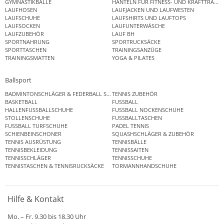
GYMNASTIKBÄLLE
HANTELN FÜR FITNESS- UND KRAFTTRAINI
LAUFHOSEN
LAUFJACKEN UND LAUFWESTEN
LAUFSCHUHE
LAUFSHIRTS UND LAUFTOPS
LAUFSOCKEN
LAUFUNTERWÄSCHE
LAUFZUBEHÖR
LAUF BH
SPORTNAHRUNG
SPORTRUCKSÄCKE
SPORTTASCHEN
TRAININGSANZÜGE
TRAININGSMATTEN
YOGA & PILATES
Ballsport
BADMINTONSCHLÄGER & FEDERBALL SETS
TENNIS ZUBEHÖR
BASKETBALL
FUSSBALL
HALLENFUSSBALLSCHUHE
FUSSBALL NOCKENSCHUHE
STOLLENSCHUHE
FUSSBALLTASCHEN
FUSSBALL TURFSCHUHE
PADEL TENNIS
SCHIENBEINSCHONER
SQUASHSCHLÄGER & ZUBEHÖR
TENNIS AUSRÜSTUNG
TENNISBÄLLE
TENNISBEKLEIDUNG
TENNISSAITEN
TENNISSCHLÄGER
TENNISSCHUHE
TENNISTASCHEN & TENNISRUCKSÄCKE
TORMANNHANDSCHUHE
Hilfe & Kontakt
Mo. – Fr. 9.30 bis 18.30 Uhr