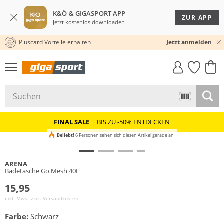
K&Ö & GIGASPORT APP
ZUR APP
Jetzt kostenlos downloaden
Pluscard Vorteile erhalten
30 TAGE RÜCKGABERECHT
Jetzt anmelden
GIGASTYLE
FAHRRAD­
CLICK &
CLICK &
MUST-HAVE
LEASING
COLLECT
RESERVE
FINAL SALE
|
BIS ZU -50% ENTDECKEN
Beliebt!
6 Personen sehen sich diesen Artikel gerade an
ARENA
Badetasche Go Mesh 40L
15,95
inkl. Mwst zzgl.
Versandkosten
Farbe:
Schwarz