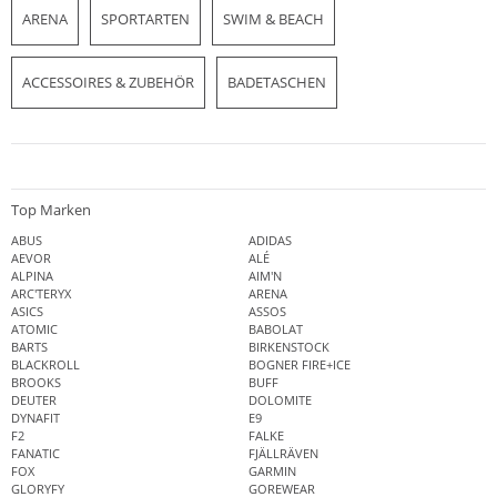
ARENA
SPORTARTEN
SWIM & BEACH
ACCESSOIRES & ZUBEHÖR
BADETASCHEN
Top Marken
ABUS
ADIDAS
AEVOR
ALÉ
ALPINA
AIM'N
ARC'TERYX
ARENA
ASICS
ASSOS
ATOMIC
BABOLAT
BARTS
BIRKENSTOCK
BLACKROLL
BOGNER FIRE+ICE
BROOKS
BUFF
DEUTER
DOLOMITE
DYNAFIT
E9
F2
FALKE
FANATIC
FJÄLLRÄVEN
FOX
GARMIN
GLORYFY
GOREWEAR