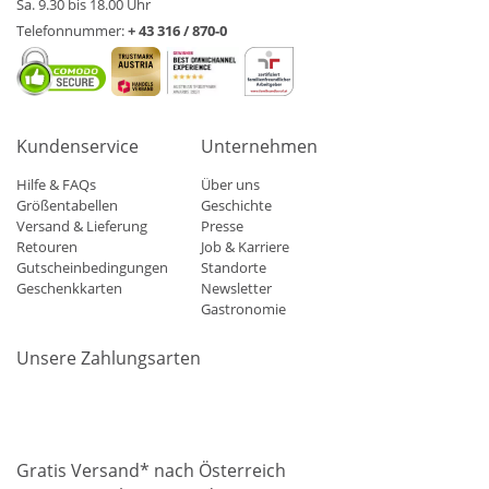
Sa. 9.30 bis 18.00 Uhr
Telefonnummer:
+ 43 316 / 870-0
Kundenservice
Unternehmen
Hilfe & FAQs
Über uns
Größentabellen
Geschichte
Versand & Lieferung
Presse
Retouren
Job & Karriere
Gutscheinbedingungen
Standorte
Geschenkkarten
Newsletter
Gastronomie
Unsere Zahlungsarten
Mastercard
Visa
Diners
Applepay
Amazon
Paypal
Klarn
Gratis Versand* nach Österreich