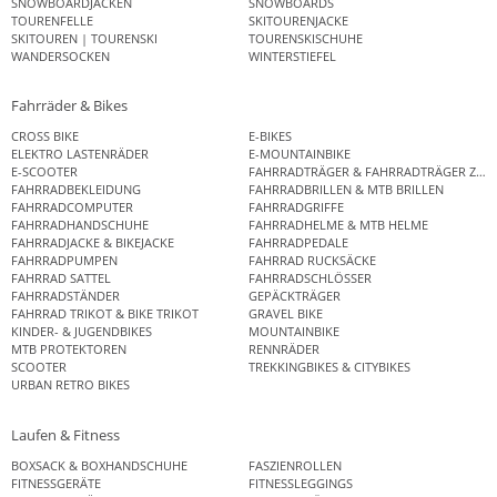
SNOWBOARDJACKEN
SNOWBOARDS
TOURENFELLE
SKITOURENJACKE
SKITOUREN | TOURENSKI
TOURENSKISCHUHE
WANDERSOCKEN
WINTERSTIEFEL
Fahrräder & Bikes
CROSS BIKE
E-BIKES
ELEKTRO LASTENRÄDER
E-MOUNTAINBIKE
E-SCOOTER
FAHRRADTRÄGER & FAHRRADTRÄGER ZUB
FAHRRADBEKLEIDUNG
FAHRRADBRILLEN & MTB BRILLEN
FAHRRADCOMPUTER
FAHRRADGRIFFE
FAHRRADHANDSCHUHE
FAHRRADHELME & MTB HELME
FAHRRADJACKE & BIKEJACKE
FAHRRADPEDALE
FAHRRADPUMPEN
FAHRRAD RUCKSÄCKE
FAHRRAD SATTEL
FAHRRADSCHLÖSSER
FAHRRADSTÄNDER
GEPÄCKTRÄGER
FAHRRAD TRIKOT & BIKE TRIKOT
GRAVEL BIKE
KINDER- & JUGENDBIKES
MOUNTAINBIKE
MTB PROTEKTOREN
RENNRÄDER
SCOOTER
TREKKINGBIKES & CITYBIKES
URBAN RETRO BIKES
Laufen & Fitness
BOXSACK & BOXHANDSCHUHE
FASZIENROLLEN
FITNESSGERÄTE
FITNESSLEGGINGS