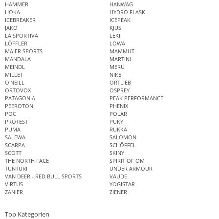
HAMMER
HANWAG
HOKA
HYDRO FLASK
ICEBREAKER
ICEPEAK
JAKO
KJUS
LA SPORTIVA
LEKI
LÖFFLER
LOWA
MAIER SPORTS
MAMMUT
MANDALA
MARTINI
MEINDL
MERU
MILLET
NIKE
O'NEILL
ORTLIEB
ORTOVOX
OSPREY
PATAGONIA
PEAK PERFORMANCE
PEEROTON
PHENIX
POC
POLAR
PROTEST
PUKY
PUMA
RUKKA
SALEWA
SALOMON
SCARPA
SCHÖFFEL
SCOTT
SKINY
THE NORTH FACE
SPIRIT OF OM
TUNTURI
UNDER ARMOUR
VAN DEER - RED BULL SPORTS
VAUDE
VIRTUS
YOGISTAR
ZANIER
ZIENER
Top Kategorien