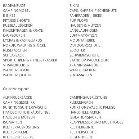
BADEANZÜGE
BIKINI
CAMPINGMÖBEL
CAPS, KAPPEN, FISCHERHÜTE
E-BIKES
FAHRRÄDER | BIKES
FITNESS SHORTS
FLIP FLOPS
FUSSBALLSOCKEN
HAUBEN & MÜTZEN
KINDERTRAGEN & KRAXE
LANGLAUFHOSEN
LAUFSOCKEN
LUFTMATRATZEN
LYCRAS & RASHGUARDS
MOUNTAINBIKE
NORDIC WALKING STÖCKE
OUTDOORSCHUHE
REISETASCHEN
SCOOTER
SCHLAFSACK
SCHWIMMSCHUHE
SPORTUHREN & FITNESSTRACKER
STAND UP PADDLE (SUP)
STRANDKLEIDER
TRAININGSANZÜGE
WANDERSTÖCKE
WANDERJACKEN
WANDERSOCKEN
YOGAMATTEN
Outdoorsport
ALPINRUCKSÄCKE
CAMPINGAUSRÜSTUNG
CAMPINGGESCHIRR
FLEECEJACKEN
FUNKTIONSUNTERWÄSCHE
FUNKTIONSWÄSCHE PFLEGE
HANDSCHUHE & FÄUSTLINGE
HARDSHELLJACKEN
HAUBEN & MÜTZEN
ISOLATIONSJACKEN
ISOMATTEN
KLAPPMESSER UND MULTITOOLS
KLETTERAUSRÜSTUNG
KLETTERGURTE
KLETTERHELME
KLETTERSCHUHE
KLETTERSTEIGSETS
REGENHOSEN