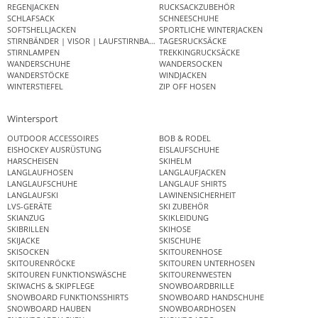
REGENJACKEN
RUCKSACKZUBEHÖR
SCHLAFSACK
SCHNEESCHUHE
SOFTSHELLJACKEN
SPORTLICHE WINTERJACKEN
STIRNBÄNDER | VISOR | LAUFSTIRNBAND
TAGESRUCKSÄCKE
STIRNLAMPEN
TREKKINGRUCKSÄCKE
WANDERSCHUHE
WANDERSOCKEN
WANDERSTÖCKE
WINDJACKEN
WINTERSTIEFEL
ZIP OFF HOSEN
Wintersport
OUTDOOR ACCESSOIRES
BOB & RODEL
EISHOCKEY AUSRÜSTUNG
EISLAUFSCHUHE
HARSCHEISEN
SKIHELM
LANGLAUFHOSEN
LANGLAUFJACKEN
LANGLAUFSCHUHE
LANGLAUF SHIRTS
LANGLAUFSKI
LAWINENSICHERHEIT
LVS-GERÄTE
SKI ZUBEHÖR
SKIANZUG
SKIKLEIDUNG
SKIBRILLEN
SKIHOSE
SKIJACKE
SKISCHUHE
SKISOCKEN
SKITOURENHOSE
SKITOURENRÖCKE
SKITOUREN UNTERHOSEN
SKITOUREN FUNKTIONSWÄSCHE
SKITOURENWESTEN
SKIWACHS & SKIPFLEGE
SNOWBOARDBRILLE
SNOWBOARD FUNKTIONSSHIRTS
SNOWBOARD HANDSCHUHE
SNOWBOARD HAUBEN
SNOWBOARDHOSEN