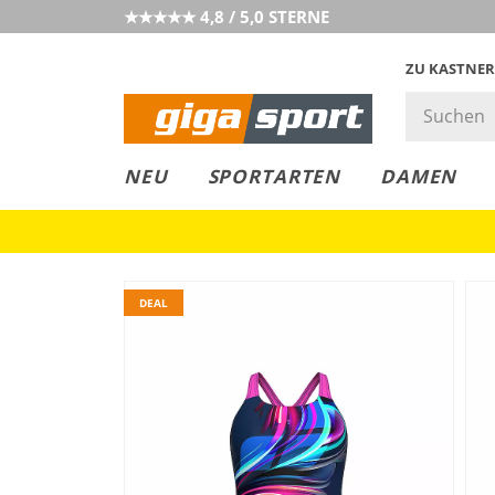
★★★★★ 4,8 / 5,0 STERNE
ZU KASTNER
GIGAGREEN
GIGASTYLE
FAHRRAD­
CLICK &
CLICK &
NEU
SPORTARTEN
DAMEN
LEASING
COLLECT
RESERVE
DEAL