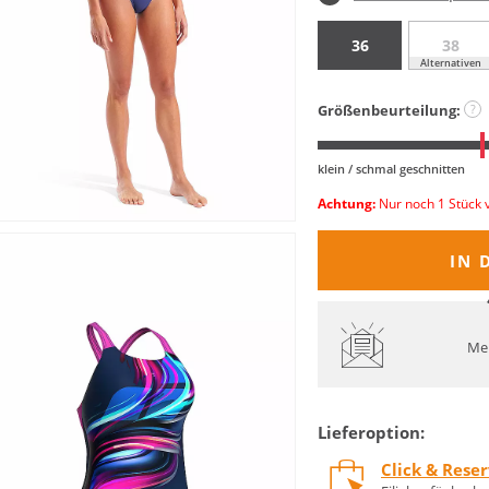
36
38
Alternativen
Größenbeurteilung:
?
klein / schmal geschnitten
Achtung:
Nur noch 1 Stück 
IN 
Mel
Lieferoption:
Click & Rese