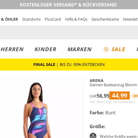
KOSTENLOSER VERSAND* & RÜCKVERSAND
 & ÖHLER
Standorte
PlusCard
Hilfe & FAQs
Geschenkkarte
Newslet
MUST-HAVE
PREIS & WERT
SALE
HERREN
KINDER
MARKEN
SALE
FINAL SALE
|
BIS ZU -50% ENTDECKEN
ARENA
Damen Badeanzug Bloom
44,99
56,95
Jet
UVP
inkl. Mwst zzgl.
Versandkosten
Farbe:
Bunt
Größe:
Welche Größe passt 