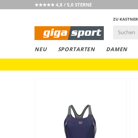
★★★★★ 4,8 / 5,0 STERNE
ZU KASTNER
GIGAGREEN
GIGASTYLE
FAHRRAD­
CLICK &
CLICK &
NEU
SPORTARTEN
DAMEN
LEASING
COLLECT
RESERVE