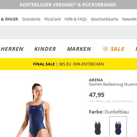
KOSTENLOSER VERSAND* & RÜCKVERSAND
 & ÖHLER
Standorte
PlusCard
Hilfe & FAQs
Geschenkkarte
Newslet
MUST-HAVE
PREIS & WERT
SALE
HERREN
KINDER
MARKEN
SALE
FINAL SALE
|
BIS ZU -50% ENTDECKEN
ARENA
Damen Badeanzug Nuance
47,95
inkl. Mwst zzgl.
Versandkosten
Farbe:
Dunkelblau