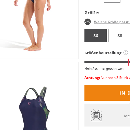
Größe:
Welche Größe passt 
36
38
Größenbeurteilung:
?
klein / schmal geschnitten
Achtung:
Nur noch 3 Stück 
IN 
Mel