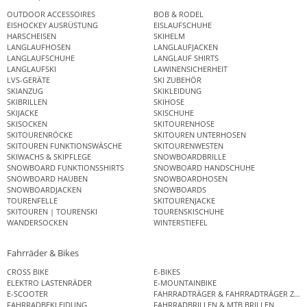
OUTDOOR ACCESSOIRES
BOB & RODEL
EISHOCKEY AUSRÜSTUNG
EISLAUFSCHUHE
HARSCHEISEN
SKIHELM
LANGLAUFHOSEN
LANGLAUFJACKEN
LANGLAUFSCHUHE
LANGLAUF SHIRTS
LANGLAUFSKI
LAWINENSICHERHEIT
LVS-GERÄTE
SKI ZUBEHÖR
SKIANZUG
SKIKLEIDUNG
SKIBRILLEN
SKIHOSE
SKIJACKE
SKISCHUHE
SKISOCKEN
SKITOURENHOSE
SKITOURENRÖCKE
SKITOUREN UNTERHOSEN
SKITOUREN FUNKTIONSWÄSCHE
SKITOURENWESTEN
SKIWACHS & SKIPFLEGE
SNOWBOARDBRILLE
SNOWBOARD FUNKTIONSSHIRTS
SNOWBOARD HANDSCHUHE
SNOWBOARD HAUBEN
SNOWBOARDHOSEN
SNOWBOARDJACKEN
SNOWBOARDS
TOURENFELLE
SKITOURENJACKE
SKITOUREN | TOURENSKI
TOURENSKISCHUHE
WANDERSOCKEN
WINTERSTIEFEL
Fahrräder & Bikes
CROSS BIKE
E-BIKES
ELEKTRO LASTENRÄDER
E-MOUNTAINBIKE
E-SCOOTER
FAHRRADTRÄGER & FAHRRADTRÄGER ZUB
FAHRRADBEKLEIDUNG
FAHRRADBRILLEN & MTB BRILLEN