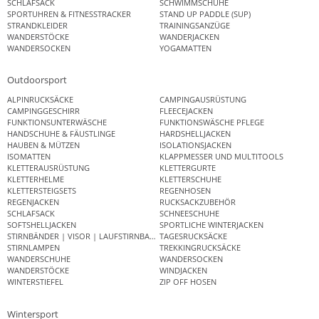
SCHLAFSACK
SCHWIMMSCHUHE
SPORTUHREN & FITNESSTRACKER
STAND UP PADDLE (SUP)
STRANDKLEIDER
TRAININGSANZÜGE
WANDERSTÖCKE
WANDERJACKEN
WANDERSOCKEN
YOGAMATTEN
Outdoorsport
ALPINRUCKSÄCKE
CAMPINGAUSRÜSTUNG
CAMPINGGESCHIRR
FLEECEJACKEN
FUNKTIONSUNTERWÄSCHE
FUNKTIONSWÄSCHE PFLEGE
HANDSCHUHE & FÄUSTLINGE
HARDSHELLJACKEN
HAUBEN & MÜTZEN
ISOLATIONSJACKEN
ISOMATTEN
KLAPPMESSER UND MULTITOOLS
KLETTERAUSRÜSTUNG
KLETTERGURTE
KLETTERHELME
KLETTERSCHUHE
KLETTERSTEIGSETS
REGENHOSEN
REGENJACKEN
RUCKSACKZUBEHÖR
SCHLAFSACK
SCHNEESCHUHE
SOFTSHELLJACKEN
SPORTLICHE WINTERJACKEN
STIRNBÄNDER | VISOR | LAUFSTIRNBAND
TAGESRUCKSÄCKE
STIRNLAMPEN
TREKKINGRUCKSÄCKE
WANDERSCHUHE
WANDERSOCKEN
WANDERSTÖCKE
WINDJACKEN
WINTERSTIEFEL
ZIP OFF HOSEN
Wintersport