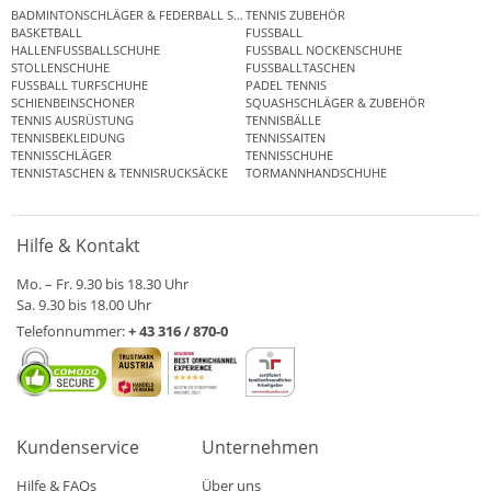
BADMINTONSCHLÄGER & FEDERBALL SETS
TENNIS ZUBEHÖR
BASKETBALL
FUSSBALL
HALLENFUSSBALLSCHUHE
FUSSBALL NOCKENSCHUHE
STOLLENSCHUHE
FUSSBALLTASCHEN
FUSSBALL TURFSCHUHE
PADEL TENNIS
SCHIENBEINSCHONER
SQUASHSCHLÄGER & ZUBEHÖR
TENNIS AUSRÜSTUNG
TENNISBÄLLE
TENNISBEKLEIDUNG
TENNISSAITEN
TENNISSCHLÄGER
TENNISSCHUHE
TENNISTASCHEN & TENNISRUCKSÄCKE
TORMANNHANDSCHUHE
Hilfe & Kontakt
Mo. – Fr. 9.30 bis 18.30 Uhr
Sa. 9.30 bis 18.00 Uhr
Telefonnummer:
+ 43 316 / 870-0
Kundenservice
Unternehmen
Hilfe & FAQs
Über uns