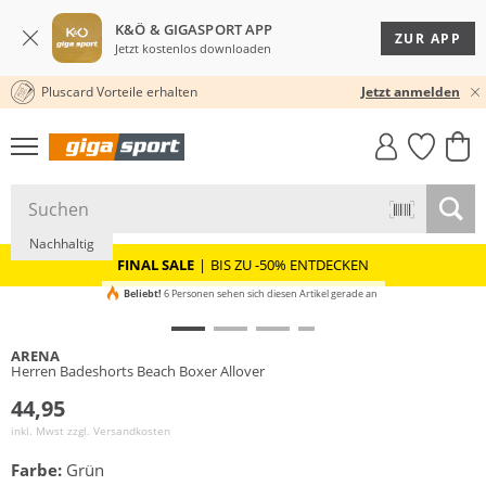
K&Ö & GIGASPORT APP
ZUR APP
Jetzt kostenlos downloaden
Pluscard Vorteile erhalten
30 TAGE RÜCKGABERECHT
Jetzt anmelden
GIGASTYLE
FAHRRAD­
CLICK &
CLICK &
MUST-HAVE
LEASING
COLLECT
RESERVE
Nachhaltig
FINAL SALE
|
BIS ZU -50% ENTDECKEN
Beliebt!
6 Personen sehen sich diesen Artikel gerade an
ARENA
Herren Badeshorts Beach Boxer Allover
44,95
inkl. Mwst zzgl.
Versandkosten
Farbe:
Grün