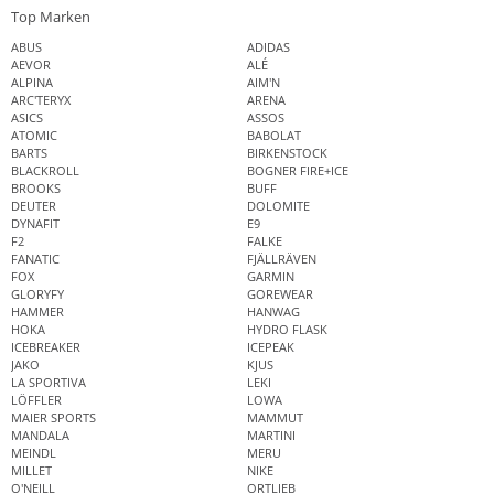
Top Marken
ABUS
ADIDAS
AEVOR
ALÉ
ALPINA
AIM'N
ARC'TERYX
ARENA
ASICS
ASSOS
ATOMIC
BABOLAT
BARTS
BIRKENSTOCK
BLACKROLL
BOGNER FIRE+ICE
BROOKS
BUFF
DEUTER
DOLOMITE
DYNAFIT
E9
F2
FALKE
FANATIC
FJÄLLRÄVEN
FOX
GARMIN
GLORYFY
GOREWEAR
HAMMER
HANWAG
HOKA
HYDRO FLASK
ICEBREAKER
ICEPEAK
JAKO
KJUS
LA SPORTIVA
LEKI
LÖFFLER
LOWA
MAIER SPORTS
MAMMUT
MANDALA
MARTINI
MEINDL
MERU
MILLET
NIKE
O'NEILL
ORTLIEB