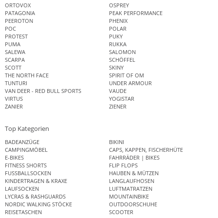
ORTOVOX
OSPREY
PATAGONIA
PEAK PERFORMANCE
PEEROTON
PHENIX
POC
POLAR
PROTEST
PUKY
PUMA
RUKKA
SALEWA
SALOMON
SCARPA
SCHÖFFEL
SCOTT
SKINY
THE NORTH FACE
SPIRIT OF OM
TUNTURI
UNDER ARMOUR
VAN DEER - RED BULL SPORTS
VAUDE
VIRTUS
YOGISTAR
ZANIER
ZIENER
Top Kategorien
BADEANZÜGE
BIKINI
CAMPINGMÖBEL
CAPS, KAPPEN, FISCHERHÜTE
E-BIKES
FAHRRÄDER | BIKES
FITNESS SHORTS
FLIP FLOPS
FUSSBALLSOCKEN
HAUBEN & MÜTZEN
KINDERTRAGEN & KRAXE
LANGLAUFHOSEN
LAUFSOCKEN
LUFTMATRATZEN
LYCRAS & RASHGUARDS
MOUNTAINBIKE
NORDIC WALKING STÖCKE
OUTDOORSCHUHE
REISETASCHEN
SCOOTER