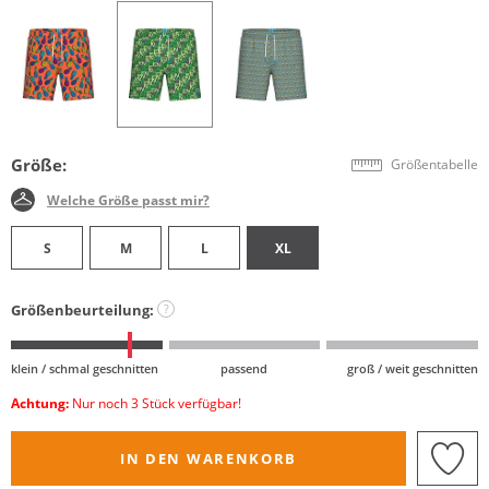
Größe:
Größentabelle
Welche Größe passt mir?
S
M
L
XL
Größenbeurteilung:
?
klein / schmal geschnitten
passend
groß / weit geschnitten
Achtung:
Nur noch 3 Stück verfügbar!
IN DEN WARENKORB