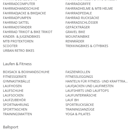
FAHRRADCOMPUTER
FAHRRADGRIFFE
FAHRRADHANDSCHUHE
FAHRRADHELME & MTB HELME
FAHRRADJACKE & BIKEJACKE
FAHRRADPEDALE
FAHRRADPUMPEN
FAHRRAD RUCKSÄCKE
FAHRRAD SATTEL
FAHRRADSCHLÖSSER
FAHRRADSTÄNDER
GEPÄCKTRÄGER
FAHRRAD TRIKOT & BIKE TRIKOT
GRAVEL BIKE
KINDER- & JUGENDBIKES
MOUNTAINBIKE
MTB PROTEKTOREN
RENNRÄDER
SCOOTER
TREKKINGBIKES & CITYBIKES
URBAN RETRO BIKES
Laufen & Fitness
BOXSACK & BOXHANDSCHUHE
FASZIENROLLEN
FITNESSGERÄTE
FITNESSLEGGINGS
GYMNASTIKBÄLLE
HANTELN FÜR FITNESS- UND KRAFTTRAINI
LAUFHOSEN
LAUFJACKEN UND LAUFWESTEN
LAUFSCHUHE
LAUFSHIRTS UND LAUFTOPS
LAUFSOCKEN
LAUFUNTERWÄSCHE
LAUFZUBEHÖR
LAUF BH
SPORTNAHRUNG
SPORTRUCKSÄCKE
SPORTTASCHEN
TRAININGSANZÜGE
TRAININGSMATTEN
YOGA & PILATES
Ballsport