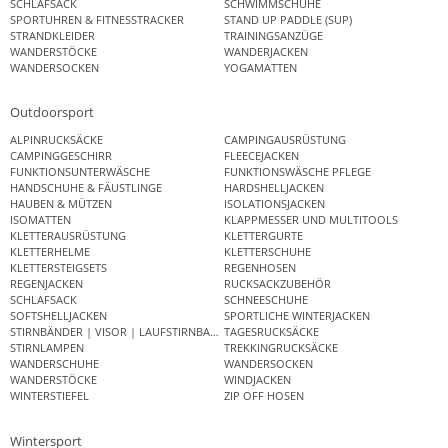
SCHLAFSACK
SCHWIMMSCHUHE
SPORTUHREN & FITNESSTRACKER
STAND UP PADDLE (SUP)
STRANDKLEIDER
TRAININGSANZÜGE
WANDERSTÖCKE
WANDERJACKEN
WANDERSOCKEN
YOGAMATTEN
Outdoorsport
ALPINRUCKSÄCKE
CAMPINGAUSRÜSTUNG
CAMPINGGESCHIRR
FLEECEJACKEN
FUNKTIONSUNTERWÄSCHE
FUNKTIONSWÄSCHE PFLEGE
HANDSCHUHE & FÄUSTLINGE
HARDSHELLJACKEN
HAUBEN & MÜTZEN
ISOLATIONSJACKEN
ISOMATTEN
KLAPPMESSER UND MULTITOOLS
KLETTERAUSRÜSTUNG
KLETTERGURTE
KLETTERHELME
KLETTERSCHUHE
KLETTERSTEIGSETS
REGENHOSEN
REGENJACKEN
RUCKSACKZUBEHÖR
SCHLAFSACK
SCHNEESCHUHE
SOFTSHELLJACKEN
SPORTLICHE WINTERJACKEN
STIRNBÄNDER | VISOR | LAUFSTIRNBAND
TAGESRUCKSÄCKE
STIRNLAMPEN
TREKKINGRUCKSÄCKE
WANDERSCHUHE
WANDERSOCKEN
WANDERSTÖCKE
WINDJACKEN
WINTERSTIEFEL
ZIP OFF HOSEN
Wintersport