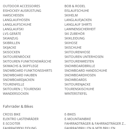
OUTDOOR ACCESSOIRES
BOB & RODEL
EISHOCKEY AUSRÜSTUNG
EISLAUFSCHUHE
HARSCHEISEN
SKIHELM
LANGLAUFHOSEN
LANGLAUFJACKEN
LANGLAUFSCHUHE
LANGLAUF SHIRTS
LANGLAUFSKI
LAWINENSICHERHEIT
LVS-GERÄTE
SKI ZUBEHÖR
SKIANZUG
SKIKLEIDUNG
SKIBRILLEN
SKIHOSE
SKIJACKE
SKISCHUHE
SKISOCKEN
SKITOURENHOSE
SKITOURENRÖCKE
SKITOUREN UNTERHOSEN
SKITOUREN FUNKTIONSWÄSCHE
SKITOURENWESTEN
SKIWACHS & SKIPFLEGE
SNOWBOARDBRILLE
SNOWBOARD FUNKTIONSSHIRTS
SNOWBOARD HANDSCHUHE
SNOWBOARD HAUBEN
SNOWBOARDHOSEN
SNOWBOARDJACKEN
SNOWBOARDS
TOURENFELLE
SKITOURENJACKE
SKITOUREN | TOURENSKI
TOURENSKISCHUHE
WANDERSOCKEN
WINTERSTIEFEL
Fahrräder & Bikes
CROSS BIKE
E-BIKES
ELEKTRO LASTENRÄDER
E-MOUNTAINBIKE
E-SCOOTER
FAHRRADTRÄGER & FAHRRADTRÄGER ZUB
FAHRRADBEKLEIDUNG
FAHRRADBRILLEN & MTB BRILLEN