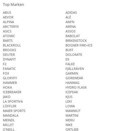
Top Marken
ABUS
ADIDAS
AEVOR
ALÉ
ALPINA
AIM'N
ARC'TERYX
ARENA
ASICS
ASSOS
ATOMIC
BABOLAT
BARTS
BIRKENSTOCK
BLACKROLL
BOGNER FIRE+ICE
BROOKS
BUFF
DEUTER
DOLOMITE
DYNAFIT
E9
F2
FALKE
FANATIC
FJÄLLRÄVEN
FOX
GARMIN
GLORYFY
GOREWEAR
HAMMER
HANWAG
HOKA
HYDRO FLASK
ICEBREAKER
ICEPEAK
JAKO
KJUS
LA SPORTIVA
LEKI
LÖFFLER
LOWA
MAIER SPORTS
MAMMUT
MANDALA
MARTINI
MEINDL
MERU
MILLET
NIKE
O'NEILL
ORTLIEB