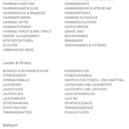
FAHRRADCOMPUTER
FAHRRADGRIFFE
FAHRRADHANDSCHUHE
FAHRRADHELME & MTB HELME
FAHRRADJACKE & BIKEJACKE
FAHRRADPEDALE
FAHRRADPUMPEN
FAHRRAD RUCKSÄCKE
FAHRRAD SATTEL
FAHRRADSCHLÖSSER
FAHRRADSTÄNDER
GEPÄCKTRÄGER
FAHRRAD TRIKOT & BIKE TRIKOT
GRAVEL BIKE
KINDER- & JUGENDBIKES
MOUNTAINBIKE
MTB PROTEKTOREN
RENNRÄDER
SCOOTER
TREKKINGBIKES & CITYBIKES
URBAN RETRO BIKES
Laufen & Fitness
BOXSACK & BOXHANDSCHUHE
FASZIENROLLEN
FITNESSGERÄTE
FITNESSLEGGINGS
GYMNASTIKBÄLLE
HANTELN FÜR FITNESS- UND KRAFTTRAINI
LAUFHOSEN
LAUFJACKEN UND LAUFWESTEN
LAUFSCHUHE
LAUFSHIRTS UND LAUFTOPS
LAUFSOCKEN
LAUFUNTERWÄSCHE
LAUFZUBEHÖR
LAUF BH
SPORTNAHRUNG
SPORTRUCKSÄCKE
SPORTTASCHEN
TRAININGSANZÜGE
TRAININGSMATTEN
YOGA & PILATES
Ballsport