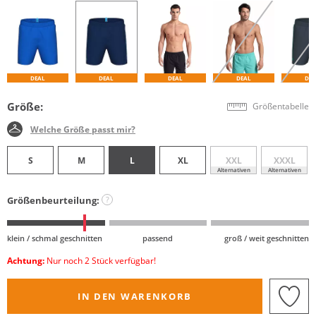
DEAL
DEAL
DEAL
DEAL
DE
Größe:
Größentabelle
Welche Größe passt mir?
S
M
L
XL
XXL
XXXL
Alternativen
Alternativen
Größenbeurteilung:
?
klein / schmal geschnitten
passend
groß / weit geschnitten
Achtung:
Nur noch 2 Stück verfügbar!
IN DEN WARENKORB