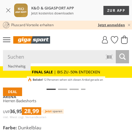
K&Ö & GIGASPORT APP
ZUR APP
Jetzt kostenlos downloaden
Pluscard Vorteile erhalten
30 TAGE RÜCKGABERECHT
Jetzt anmelden
GIGASTYLE
FAHRRAD­
CLICK &
CLICK &
MUST-HAVE
LEASING
COLLECT
RESERVE
Nachhaltig
FINAL SALE
|
BIS ZU -50% ENTDECKEN
Beliebt!
12 Personen sehen sich diesen Artikel gerade an
DEAL
ARENA
Herren Badeshorts
28,99
36,95
Jetzt
sparen
UVP
inkl. Mwst zzgl.
Versandkosten
Farbe:
Dunkelblau