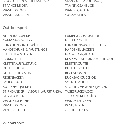
SPORTUHREN & FITNESSTRACKER
STAND UP PADDLE (SUP)
STRANDKLEIDER
TRAININGSANZÜGE
WANDERSTÖCKE
WANDERJACKEN
WANDERSOCKEN
YOGAMATTEN
Outdoorsport
ALPINRUCKSÄCKE
CAMPINGAUSRÜSTUNG
CAMPINGGESCHIRR
FLEECEJACKEN
FUNKTIONSUNTERWÄSCHE
FUNKTIONSWÄSCHE PFLEGE
HANDSCHUHE & FÄUSTLINGE
HARDSHELLJACKEN
HAUBEN & MÜTZEN
ISOLATIONSJACKEN
ISOMATTEN
KLAPPMESSER UND MULTITOOLS
KLETTERAUSRÜSTUNG
KLETTERGURTE
KLETTERHELME
KLETTERSCHUHE
KLETTERSTEIGSETS
REGENHOSEN
REGENJACKEN
RUCKSACKZUBEHÖR
SCHLAFSACK
SCHNEESCHUHE
SOFTSHELLJACKEN
SPORTLICHE WINTERJACKEN
STIRNBÄNDER | VISOR | LAUFSTIRNBAND
TAGESRUCKSÄCKE
STIRNLAMPEN
TREKKINGRUCKSÄCKE
WANDERSCHUHE
WANDERSOCKEN
WANDERSTÖCKE
WINDJACKEN
WINTERSTIEFEL
ZIP OFF HOSEN
Wintersport