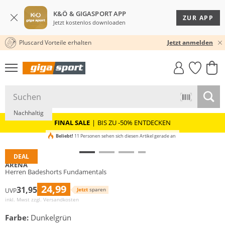
K&Ö & GIGASPORT APP
ZUR APP
Jetzt kostenlos downloaden
Pluscard Vorteile erhalten
30 TAGE RÜCKGABERECHT
Jetzt anmelden
GIGASTYLE
FAHRRAD­
CLICK &
CLICK &
MUST-HAVE
LEASING
COLLECT
RESERVE
Nachhaltig
FINAL SALE
|
BIS ZU -50% ENTDECKEN
Beliebt!
11 Personen sehen sich diesen Artikel gerade an
DEAL
ARENA
Herren Badeshorts Fundamentals
24,99
31,95
Jetzt
sparen
UVP
inkl. Mwst zzgl.
Versandkosten
Farbe:
Dunkelgrün