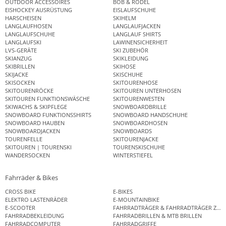
OUTDOOR ACCESSOIRES
BOB & RODEL
EISHOCKEY AUSRÜSTUNG
EISLAUFSCHUHE
HARSCHEISEN
SKIHELM
LANGLAUFHOSEN
LANGLAUFJACKEN
LANGLAUFSCHUHE
LANGLAUF SHIRTS
LANGLAUFSKI
LAWINENSICHERHEIT
LVS-GERÄTE
SKI ZUBEHÖR
SKIANZUG
SKIKLEIDUNG
SKIBRILLEN
SKIHOSE
SKIJACKE
SKISCHUHE
SKISOCKEN
SKITOURENHOSE
SKITOURENRÖCKE
SKITOUREN UNTERHOSEN
SKITOUREN FUNKTIONSWÄSCHE
SKITOURENWESTEN
SKIWACHS & SKIPFLEGE
SNOWBOARDBRILLE
SNOWBOARD FUNKTIONSSHIRTS
SNOWBOARD HANDSCHUHE
SNOWBOARD HAUBEN
SNOWBOARDHOSEN
SNOWBOARDJACKEN
SNOWBOARDS
TOURENFELLE
SKITOURENJACKE
SKITOUREN | TOURENSKI
TOURENSKISCHUHE
WANDERSOCKEN
WINTERSTIEFEL
Fahrräder & Bikes
CROSS BIKE
E-BIKES
ELEKTRO LASTENRÄDER
E-MOUNTAINBIKE
E-SCOOTER
FAHRRADTRÄGER & FAHRRADTRÄGER ZUB
FAHRRADBEKLEIDUNG
FAHRRADBRILLEN & MTB BRILLEN
FAHRRADCOMPUTER
FAHRRADGRIFFE