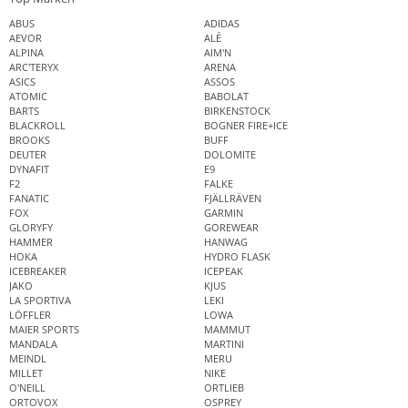
ABUS
ADIDAS
AEVOR
ALÉ
ALPINA
AIM'N
ARC'TERYX
ARENA
ASICS
ASSOS
ATOMIC
BABOLAT
BARTS
BIRKENSTOCK
BLACKROLL
BOGNER FIRE+ICE
BROOKS
BUFF
DEUTER
DOLOMITE
DYNAFIT
E9
F2
FALKE
FANATIC
FJÄLLRÄVEN
FOX
GARMIN
GLORYFY
GOREWEAR
HAMMER
HANWAG
HOKA
HYDRO FLASK
ICEBREAKER
ICEPEAK
JAKO
KJUS
LA SPORTIVA
LEKI
LÖFFLER
LOWA
MAIER SPORTS
MAMMUT
MANDALA
MARTINI
MEINDL
MERU
MILLET
NIKE
O'NEILL
ORTLIEB
ORTOVOX
OSPREY