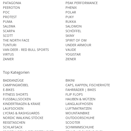
PATAGONIA
PEAK PERFORMANCE
PEEROTON
PHENIX
POC
POLAR
PROTEST
PUKY
PUMA
RUKKA
SALEWA
SALOMON
SCARPA
SCHÖFFEL
SCOTT
SKINY
THE NORTH FACE
SPIRIT OF OM
TUNTURI
UNDER ARMOUR
VAN DEER - RED BULL SPORTS
VAUDE
VIRTUS
YOGISTAR
ZANIER
ZIENER
Top Kategorien
BADEANZÜGE
BIKINI
CAMPINGMÖBEL
CAPS, KAPPEN, FISCHERHÜTE
E-BIKES
FAHRRÄDER | BIKES
FITNESS SHORTS
FLIP FLOPS
FUSSBALLSOCKEN
HAUBEN & MÜTZEN
KINDERTRAGEN & KRAXE
LANGLAUFHOSEN
LAUFSOCKEN
LUFTMATRATZEN
LYCRAS & RASHGUARDS
MOUNTAINBIKE
NORDIC WALKING STÖCKE
OUTDOORSCHUHE
REISETASCHEN
SCOOTER
SCHLAFSACK
SCHWIMMSCHUHE