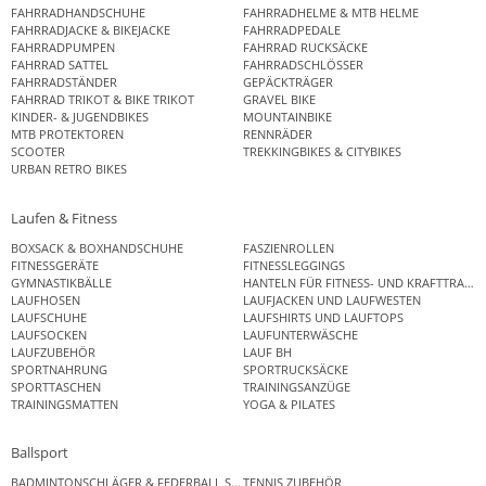
FAHRRADHANDSCHUHE
FAHRRADHELME & MTB HELME
FAHRRADJACKE & BIKEJACKE
FAHRRADPEDALE
FAHRRADPUMPEN
FAHRRAD RUCKSÄCKE
FAHRRAD SATTEL
FAHRRADSCHLÖSSER
FAHRRADSTÄNDER
GEPÄCKTRÄGER
FAHRRAD TRIKOT & BIKE TRIKOT
GRAVEL BIKE
KINDER- & JUGENDBIKES
MOUNTAINBIKE
MTB PROTEKTOREN
RENNRÄDER
SCOOTER
TREKKINGBIKES & CITYBIKES
URBAN RETRO BIKES
Laufen & Fitness
BOXSACK & BOXHANDSCHUHE
FASZIENROLLEN
FITNESSGERÄTE
FITNESSLEGGINGS
GYMNASTIKBÄLLE
HANTELN FÜR FITNESS- UND KRAFTTRAINI
LAUFHOSEN
LAUFJACKEN UND LAUFWESTEN
LAUFSCHUHE
LAUFSHIRTS UND LAUFTOPS
LAUFSOCKEN
LAUFUNTERWÄSCHE
LAUFZUBEHÖR
LAUF BH
SPORTNAHRUNG
SPORTRUCKSÄCKE
SPORTTASCHEN
TRAININGSANZÜGE
TRAININGSMATTEN
YOGA & PILATES
Ballsport
BADMINTONSCHLÄGER & FEDERBALL SETS
TENNIS ZUBEHÖR