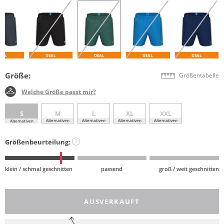
EAL
DEAL
DEAL
DEAL
DEAL
Größe:
Größentabelle
Welche Größe passt mir?
S
M
L
XL
XXL
Alternativen
Alternativen
Alternativen
Alternativen
Alternativen
Größenbeurteilung:
?
klein / schmal geschnitten
passend
groß / weit geschnitten
AUSVERKAUFT