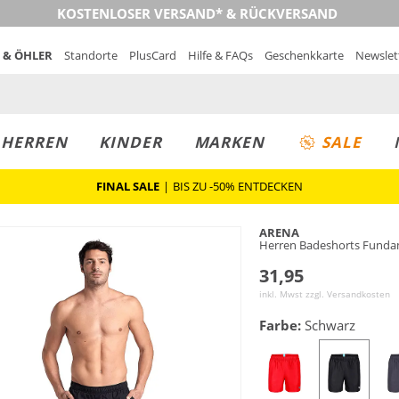
KOSTENLOSER VERSAND* & RÜCKVERSAND
 & ÖHLER
Standorte
PlusCard
Hilfe & FAQs
Geschenkkarte
Newslet
MUST-HAVE
PREIS & WERT
SALE
HERREN
KINDER
MARKEN
SALE
FINAL SALE
|
BIS ZU -50% ENTDECKEN
ARENA
Herren Badeshorts Funda
31,95
inkl. Mwst zzgl.
Versandkosten
Farbe:
Schwarz