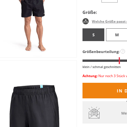
Größe:
Welche Größe passt 
S
M
Größenbeurteilung:
?
klein / schmal geschnitten
Achtung:
Nur noch 3 Stück 
IN 
Mel