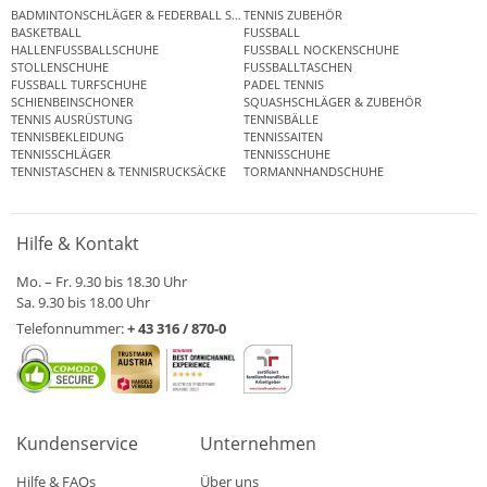
BADMINTONSCHLÄGER & FEDERBALL SETS
TENNIS ZUBEHÖR
BASKETBALL
FUSSBALL
HALLENFUSSBALLSCHUHE
FUSSBALL NOCKENSCHUHE
STOLLENSCHUHE
FUSSBALLTASCHEN
FUSSBALL TURFSCHUHE
PADEL TENNIS
SCHIENBEINSCHONER
SQUASHSCHLÄGER & ZUBEHÖR
TENNIS AUSRÜSTUNG
TENNISBÄLLE
TENNISBEKLEIDUNG
TENNISSAITEN
TENNISSCHLÄGER
TENNISSCHUHE
TENNISTASCHEN & TENNISRUCKSÄCKE
TORMANNHANDSCHUHE
Hilfe & Kontakt
Mo. – Fr. 9.30 bis 18.30 Uhr
Sa. 9.30 bis 18.00 Uhr
Telefonnummer:
+ 43 316 / 870-0
Kundenservice
Unternehmen
Hilfe & FAQs
Über uns