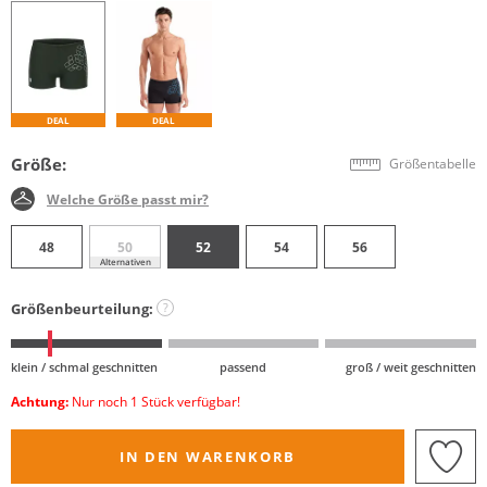
DEAL
DEAL
Größe:
Größentabelle
Welche Größe passt mir?
48
50
52
54
56
Alternativen
Größenbeurteilung:
?
klein / schmal geschnitten
passend
groß / weit geschnitten
Achtung:
Nur noch 1 Stück verfügbar!
IN DEN WARENKORB