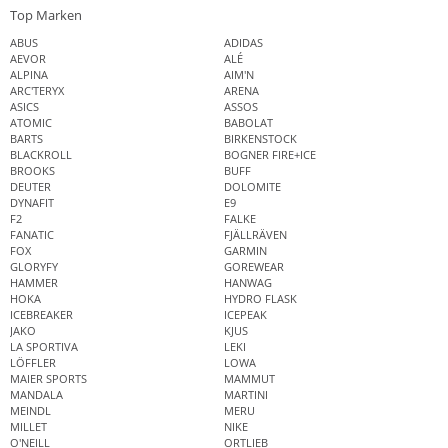
Top Marken
ABUS
ADIDAS
AEVOR
ALÉ
ALPINA
AIM'N
ARC'TERYX
ARENA
ASICS
ASSOS
ATOMIC
BABOLAT
BARTS
BIRKENSTOCK
BLACKROLL
BOGNER FIRE+ICE
BROOKS
BUFF
DEUTER
DOLOMITE
DYNAFIT
E9
F2
FALKE
FANATIC
FJÄLLRÄVEN
FOX
GARMIN
GLORYFY
GOREWEAR
HAMMER
HANWAG
HOKA
HYDRO FLASK
ICEBREAKER
ICEPEAK
JAKO
KJUS
LA SPORTIVA
LEKI
LÖFFLER
LOWA
MAIER SPORTS
MAMMUT
MANDALA
MARTINI
MEINDL
MERU
MILLET
NIKE
O'NEILL
ORTLIEB