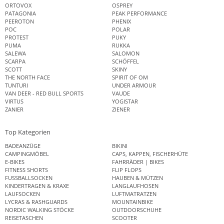
ORTOVOX
OSPREY
PATAGONIA
PEAK PERFORMANCE
PEEROTON
PHENIX
POC
POLAR
PROTEST
PUKY
PUMA
RUKKA
SALEWA
SALOMON
SCARPA
SCHÖFFEL
SCOTT
SKINY
THE NORTH FACE
SPIRIT OF OM
TUNTURI
UNDER ARMOUR
VAN DEER - RED BULL SPORTS
VAUDE
VIRTUS
YOGISTAR
ZANIER
ZIENER
Top Kategorien
BADEANZÜGE
BIKINI
CAMPINGMÖBEL
CAPS, KAPPEN, FISCHERHÜTE
E-BIKES
FAHRRÄDER | BIKES
FITNESS SHORTS
FLIP FLOPS
FUSSBALLSOCKEN
HAUBEN & MÜTZEN
KINDERTRAGEN & KRAXE
LANGLAUFHOSEN
LAUFSOCKEN
LUFTMATRATZEN
LYCRAS & RASHGUARDS
MOUNTAINBIKE
NORDIC WALKING STÖCKE
OUTDOORSCHUHE
REISETASCHEN
SCOOTER