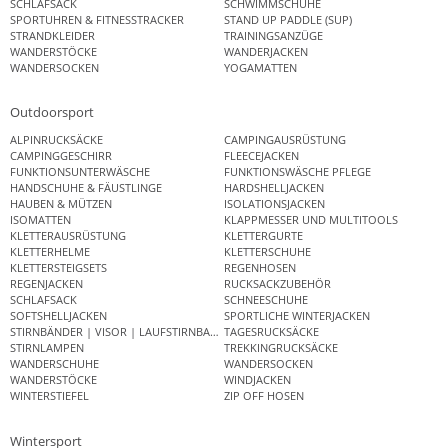
SCHLAFSACK
SCHWIMMSCHUHE
SPORTUHREN & FITNESSTRACKER
STAND UP PADDLE (SUP)
STRANDKLEIDER
TRAININGSANZÜGE
WANDERSTÖCKE
WANDERJACKEN
WANDERSOCKEN
YOGAMATTEN
Outdoorsport
ALPINRUCKSÄCKE
CAMPINGAUSRÜSTUNG
CAMPINGGESCHIRR
FLEECEJACKEN
FUNKTIONSUNTERWÄSCHE
FUNKTIONSWÄSCHE PFLEGE
HANDSCHUHE & FÄUSTLINGE
HARDSHELLJACKEN
HAUBEN & MÜTZEN
ISOLATIONSJACKEN
ISOMATTEN
KLAPPMESSER UND MULTITOOLS
KLETTERAUSRÜSTUNG
KLETTERGURTE
KLETTERHELME
KLETTERSCHUHE
KLETTERSTEIGSETS
REGENHOSEN
REGENJACKEN
RUCKSACKZUBEHÖR
SCHLAFSACK
SCHNEESCHUHE
SOFTSHELLJACKEN
SPORTLICHE WINTERJACKEN
STIRNBÄNDER | VISOR | LAUFSTIRNBAND
TAGESRUCKSÄCKE
STIRNLAMPEN
TREKKINGRUCKSÄCKE
WANDERSCHUHE
WANDERSOCKEN
WANDERSTÖCKE
WINDJACKEN
WINTERSTIEFEL
ZIP OFF HOSEN
Wintersport