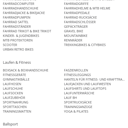
FAHRRADCOMPUTER
FAHRRADGRIFFE
FAHRRADHANDSCHUHE
FAHRRADHELME & MTB HELME
FAHRRADJACKE & BIKEJACKE
FAHRRADPEDALE
FAHRRADPUMPEN
FAHRRAD RUCKSÄCKE
FAHRRAD SATTEL
FAHRRADSCHLÖSSER
FAHRRADSTÄNDER
GEPÄCKTRÄGER
FAHRRAD TRIKOT & BIKE TRIKOT
GRAVEL BIKE
KINDER- & JUGENDBIKES
MOUNTAINBIKE
MTB PROTEKTOREN
RENNRÄDER
SCOOTER
TREKKINGBIKES & CITYBIKES
URBAN RETRO BIKES
Laufen & Fitness
BOXSACK & BOXHANDSCHUHE
FASZIENROLLEN
FITNESSGERÄTE
FITNESSLEGGINGS
GYMNASTIKBÄLLE
HANTELN FÜR FITNESS- UND KRAFTTRAINI
LAUFHOSEN
LAUFJACKEN UND LAUFWESTEN
LAUFSCHUHE
LAUFSHIRTS UND LAUFTOPS
LAUFSOCKEN
LAUFUNTERWÄSCHE
LAUFZUBEHÖR
LAUF BH
SPORTNAHRUNG
SPORTRUCKSÄCKE
SPORTTASCHEN
TRAININGSANZÜGE
TRAININGSMATTEN
YOGA & PILATES
Ballsport