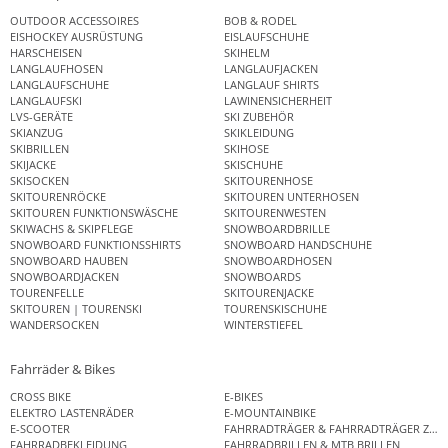
OUTDOOR ACCESSOIRES
BOB & RODEL
EISHOCKEY AUSRÜSTUNG
EISLAUFSCHUHE
HARSCHEISEN
SKIHELM
LANGLAUFHOSEN
LANGLAUFJACKEN
LANGLAUFSCHUHE
LANGLAUF SHIRTS
LANGLAUFSKI
LAWINENSICHERHEIT
LVS-GERÄTE
SKI ZUBEHÖR
SKIANZUG
SKIKLEIDUNG
SKIBRILLEN
SKIHOSE
SKIJACKE
SKISCHUHE
SKISOCKEN
SKITOURENHOSE
SKITOURENRÖCKE
SKITOUREN UNTERHOSEN
SKITOUREN FUNKTIONSWÄSCHE
SKITOURENWESTEN
SKIWACHS & SKIPFLEGE
SNOWBOARDBRILLE
SNOWBOARD FUNKTIONSSHIRTS
SNOWBOARD HANDSCHUHE
SNOWBOARD HAUBEN
SNOWBOARDHOSEN
SNOWBOARDJACKEN
SNOWBOARDS
TOURENFELLE
SKITOURENJACKE
SKITOUREN | TOURENSKI
TOURENSKISCHUHE
WANDERSOCKEN
WINTERSTIEFEL
Fahrräder & Bikes
CROSS BIKE
E-BIKES
ELEKTRO LASTENRÄDER
E-MOUNTAINBIKE
E-SCOOTER
FAHRRADTRÄGER & FAHRRADTRÄGER ZUB
FAHRRADBEKLEIDUNG
FAHRRADBRILLEN & MTB BRILLEN