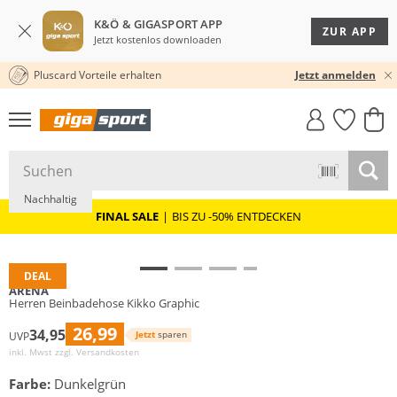
K&Ö & GIGASPORT APP
ZUR APP
Jetzt kostenlos downloaden
Pluscard Vorteile erhalten
30 TAGE RÜCKGABERECHT
Jetzt anmelden
GIGASTYLE
FAHRRAD­
CLICK &
CLICK &
MUST-HAVE
LEASING
COLLECT
RESERVE
Nachhaltig
FINAL SALE
|
BIS ZU -50% ENTDECKEN
DEAL
ARENA
Herren Beinbadehose Kikko Graphic
26,99
34,95
Jetzt
sparen
UVP
inkl. Mwst zzgl.
Versandkosten
Farbe:
Dunkelgrün