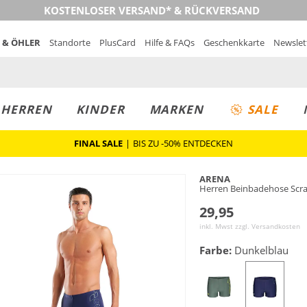
KOSTENLOSER VERSAND* & RÜCKVERSAND
 & ÖHLER
Standorte
PlusCard
Hilfe & FAQs
Geschenkkarte
Newslet
MUST-HAVE
PREIS & WERT
SALE
HERREN
KINDER
MARKEN
SALE
FINAL SALE
|
BIS ZU -50% ENTDECKEN
ARENA
Herren Beinbadehose Scr
29,95
inkl. Mwst zzgl.
Versandkosten
Farbe:
Dunkelblau