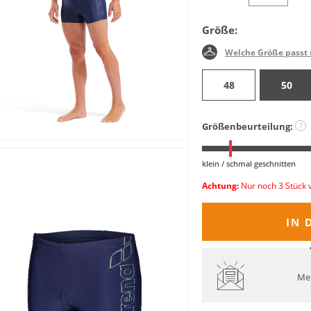
Größe:
Welche Größe passt 
48
50
Größenbeurteilung:
?
klein / schmal geschnitten
Achtung:
Nur noch 3 Stück 
IN 
Mel