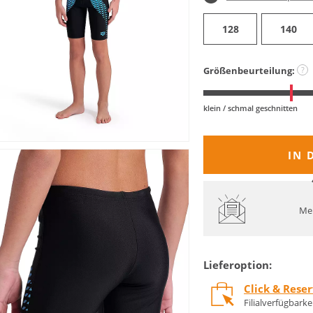
128
140
Größenbeurteilung:
?
klein / schmal geschnitten
IN 
Mel
Lieferoption:
Click & Rese
Filialverfügbark