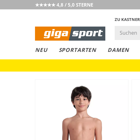
★★★★★ 4,8 / 5,0 STERNE
ZU KASTNER
GIGAGREEN
GIGASTYLE
FAHRRAD­
CLICK &
CLICK &
NEU
SPORTARTEN
DAMEN
LEASING
COLLECT
RESERVE