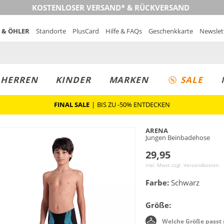
KOSTENLOSER VERSAND* & RÜCKVERSAND
 & ÖHLER
Standorte
PlusCard
Hilfe & FAQs
Geschenkkarte
Newslet
MUST-HAVE
PREIS & WERT
SALE
HERREN
KINDER
MARKEN
SALE
FINAL SALE
|
BIS ZU -50% ENTDECKEN
ARENA
Jungen Beinbadehose
29,95
inkl. Mwst zzgl.
Versandkosten
Farbe:
Schwarz
Größe:
Welche Größe passt 