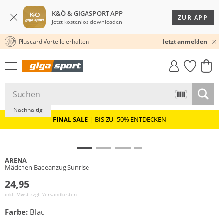
K&Ö & GIGASPORT APP
ZUR APP
Jetzt kostenlos downloaden
Pluscard Vorteile erhalten
30 TAGE RÜCKGABERECHT
Jetzt anmelden
GIGASTYLE
FAHRRAD­
CLICK &
CLICK &
MUST-HAVE
LEASING
COLLECT
RESERVE
Nachhaltig
FINAL SALE
|
BIS ZU -50% ENTDECKEN
ARENA
Mädchen Badeanzug Sunrise
24,95
inkl. Mwst zzgl.
Versandkosten
Farbe:
Blau