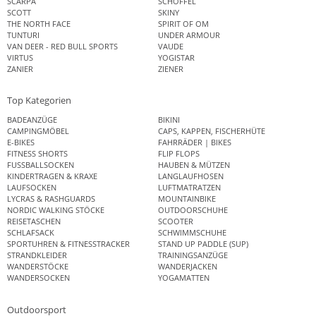
SCARPA
SCHÖFFEL
SCOTT
SKINY
THE NORTH FACE
SPIRIT OF OM
TUNTURI
UNDER ARMOUR
VAN DEER - RED BULL SPORTS
VAUDE
VIRTUS
YOGISTAR
ZANIER
ZIENER
Top Kategorien
BADEANZÜGE
BIKINI
CAMPINGMÖBEL
CAPS, KAPPEN, FISCHERHÜTE
E-BIKES
FAHRRÄDER | BIKES
FITNESS SHORTS
FLIP FLOPS
FUSSBALLSOCKEN
HAUBEN & MÜTZEN
KINDERTRAGEN & KRAXE
LANGLAUFHOSEN
LAUFSOCKEN
LUFTMATRATZEN
LYCRAS & RASHGUARDS
MOUNTAINBIKE
NORDIC WALKING STÖCKE
OUTDOORSCHUHE
REISETASCHEN
SCOOTER
SCHLAFSACK
SCHWIMMSCHUHE
SPORTUHREN & FITNESSTRACKER
STAND UP PADDLE (SUP)
STRANDKLEIDER
TRAININGSANZÜGE
WANDERSTÖCKE
WANDERJACKEN
WANDERSOCKEN
YOGAMATTEN
Outdoorsport