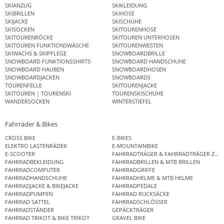
SKIANZUG
SKIKLEIDUNG
SKIBRILLEN
SKIHOSE
SKIJACKE
SKISCHUHE
SKISOCKEN
SKITOURENHOSE
SKITOURENRÖCKE
SKITOUREN UNTERHOSEN
SKITOUREN FUNKTIONSWÄSCHE
SKITOURENWESTEN
SKIWACHS & SKIPFLEGE
SNOWBOARDBRILLE
SNOWBOARD FUNKTIONSSHIRTS
SNOWBOARD HANDSCHUHE
SNOWBOARD HAUBEN
SNOWBOARDHOSEN
SNOWBOARDJACKEN
SNOWBOARDS
TOURENFELLE
SKITOURENJACKE
SKITOUREN | TOURENSKI
TOURENSKISCHUHE
WANDERSOCKEN
WINTERSTIEFEL
Fahrräder & Bikes
CROSS BIKE
E-BIKES
ELEKTRO LASTENRÄDER
E-MOUNTAINBIKE
E-SCOOTER
FAHRRADTRÄGER & FAHRRADTRÄGER ZUB
FAHRRADBEKLEIDUNG
FAHRRADBRILLEN & MTB BRILLEN
FAHRRADCOMPUTER
FAHRRADGRIFFE
FAHRRADHANDSCHUHE
FAHRRADHELME & MTB HELME
FAHRRADJACKE & BIKEJACKE
FAHRRADPEDALE
FAHRRADPUMPEN
FAHRRAD RUCKSÄCKE
FAHRRAD SATTEL
FAHRRADSCHLÖSSER
FAHRRADSTÄNDER
GEPÄCKTRÄGER
FAHRRAD TRIKOT & BIKE TRIKOT
GRAVEL BIKE