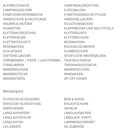
ALPINRUCKSÄCKE
CAMPINGAUSRÜSTUNG
CAMPINGGESCHIRR
FLEECEJACKEN
FUNKTIONSUNTERWÄSCHE
FUNKTIONSWÄSCHE PFLEGE
HANDSCHUHE & FÄUSTLINGE
HARDSHELLJACKEN
HAUBEN & MÜTZEN
ISOLATIONSJACKEN
ISOMATTEN
KLAPPMESSER UND MULTITOOLS
KLETTERAUSRÜSTUNG
KLETTERGURTE
KLETTERHELME
KLETTERSCHUHE
KLETTERSTEIGSETS
REGENHOSEN
REGENJACKEN
RUCKSACKZUBEHÖR
SCHLAFSACK
SCHNEESCHUHE
SOFTSHELLJACKEN
SPORTLICHE WINTERJACKEN
STIRNBÄNDER | VISOR | LAUFSTIRNBAND
TAGESRUCKSÄCKE
STIRNLAMPEN
TREKKINGRUCKSÄCKE
WANDERSCHUHE
WANDERSOCKEN
WANDERSTÖCKE
WINDJACKEN
WINTERSTIEFEL
ZIP OFF HOSEN
Wintersport
OUTDOOR ACCESSOIRES
BOB & RODEL
EISHOCKEY AUSRÜSTUNG
EISLAUFSCHUHE
HARSCHEISEN
SKIHELM
LANGLAUFHOSEN
LANGLAUFJACKEN
LANGLAUFSCHUHE
LANGLAUF SHIRTS
LANGLAUFSKI
LAWINENSICHERHEIT
LVS-GERÄTE
SKI ZUBEHÖR