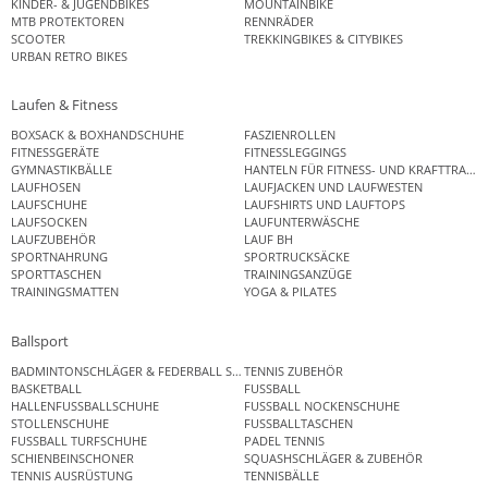
KINDER- & JUGENDBIKES
MOUNTAINBIKE
MTB PROTEKTOREN
RENNRÄDER
SCOOTER
TREKKINGBIKES & CITYBIKES
URBAN RETRO BIKES
Laufen & Fitness
BOXSACK & BOXHANDSCHUHE
FASZIENROLLEN
FITNESSGERÄTE
FITNESSLEGGINGS
GYMNASTIKBÄLLE
HANTELN FÜR FITNESS- UND KRAFTTRAINI
LAUFHOSEN
LAUFJACKEN UND LAUFWESTEN
LAUFSCHUHE
LAUFSHIRTS UND LAUFTOPS
LAUFSOCKEN
LAUFUNTERWÄSCHE
LAUFZUBEHÖR
LAUF BH
SPORTNAHRUNG
SPORTRUCKSÄCKE
SPORTTASCHEN
TRAININGSANZÜGE
TRAININGSMATTEN
YOGA & PILATES
Ballsport
BADMINTONSCHLÄGER & FEDERBALL SETS
TENNIS ZUBEHÖR
BASKETBALL
FUSSBALL
HALLENFUSSBALLSCHUHE
FUSSBALL NOCKENSCHUHE
STOLLENSCHUHE
FUSSBALLTASCHEN
FUSSBALL TURFSCHUHE
PADEL TENNIS
SCHIENBEINSCHONER
SQUASHSCHLÄGER & ZUBEHÖR
TENNIS AUSRÜSTUNG
TENNISBÄLLE