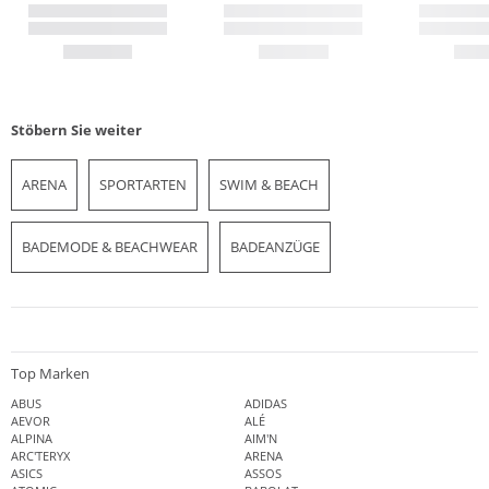
Stöbern Sie weiter
ARENA
SPORTARTEN
SWIM & BEACH
BADEMODE & BEACHWEAR
BADEANZÜGE
Top Marken
ABUS
ADIDAS
AEVOR
ALÉ
ALPINA
AIM'N
ARC'TERYX
ARENA
ASICS
ASSOS