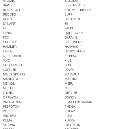
ATOMIC
BABOLAT
BARTS
BIRKENSTOCK
BLACKROLL
BOGNER FIRE+ICE
BROOKS
BUFF
DEUTER
DOLOMITE
DYNAFIT
E9
F2
FALKE
FANATIC
FJÄLLRÄVEN
FOX
GARMIN
GLORYFY
GOREWEAR
HAMMER
HANWAG
HOKA
HYDRO FLASK
ICEBREAKER
ICEPEAK
JAKO
KJUS
LA SPORTIVA
LEKI
LÖFFLER
LOWA
MAIER SPORTS
MAMMUT
MANDALA
MARTINI
MEINDL
MERU
MILLET
NIKE
O'NEILL
ORTLIEB
ORTOVOX
OSPREY
PATAGONIA
PEAK PERFORMANCE
PEEROTON
PHENIX
POC
POLAR
PROTEST
PUKY
PUMA
RUKKA
SALEWA
SALOMON