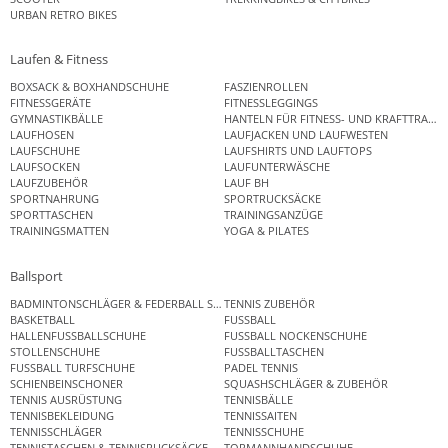
URBAN RETRO BIKES
Laufen & Fitness
BOXSACK & BOXHANDSCHUHE
FASZIENROLLEN
FITNESSGERÄTE
FITNESSLEGGINGS
GYMNASTIKBÄLLE
HANTELN FÜR FITNESS- UND KRAFTTRAINI
LAUFHOSEN
LAUFJACKEN UND LAUFWESTEN
LAUFSCHUHE
LAUFSHIRTS UND LAUFTOPS
LAUFSOCKEN
LAUFUNTERWÄSCHE
LAUFZUBEHÖR
LAUF BH
SPORTNAHRUNG
SPORTRUCKSÄCKE
SPORTTASCHEN
TRAININGSANZÜGE
TRAININGSMATTEN
YOGA & PILATES
Ballsport
BADMINTONSCHLÄGER & FEDERBALL SETS
TENNIS ZUBEHÖR
BASKETBALL
FUSSBALL
HALLENFUSSBALLSCHUHE
FUSSBALL NOCKENSCHUHE
STOLLENSCHUHE
FUSSBALLTASCHEN
FUSSBALL TURFSCHUHE
PADEL TENNIS
SCHIENBEINSCHONER
SQUASHSCHLÄGER & ZUBEHÖR
TENNIS AUSRÜSTUNG
TENNISBÄLLE
TENNISBEKLEIDUNG
TENNISSAITEN
TENNISSCHLÄGER
TENNISSCHUHE
TENNISTASCHEN & TENNISRUCKSÄCKE
TORMANNHANDSCHUHE