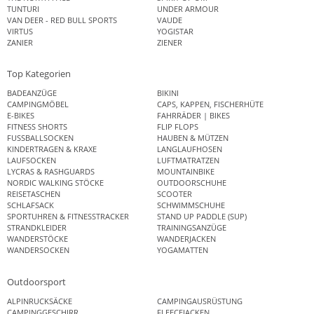
TUNTURI
UNDER ARMOUR
VAN DEER - RED BULL SPORTS
VAUDE
VIRTUS
YOGISTAR
ZANIER
ZIENER
Top Kategorien
BADEANZÜGE
BIKINI
CAMPINGMÖBEL
CAPS, KAPPEN, FISCHERHÜTE
E-BIKES
FAHRRÄDER | BIKES
FITNESS SHORTS
FLIP FLOPS
FUSSBALLSOCKEN
HAUBEN & MÜTZEN
KINDERTRAGEN & KRAXE
LANGLAUFHOSEN
LAUFSOCKEN
LUFTMATRATZEN
LYCRAS & RASHGUARDS
MOUNTAINBIKE
NORDIC WALKING STÖCKE
OUTDOORSCHUHE
REISETASCHEN
SCOOTER
SCHLAFSACK
SCHWIMMSCHUHE
SPORTUHREN & FITNESSTRACKER
STAND UP PADDLE (SUP)
STRANDKLEIDER
TRAININGSANZÜGE
WANDERSTÖCKE
WANDERJACKEN
WANDERSOCKEN
YOGAMATTEN
Outdoorsport
ALPINRUCKSÄCKE
CAMPINGAUSRÜSTUNG
CAMPINGGESCHIRR
FLEECEJACKEN