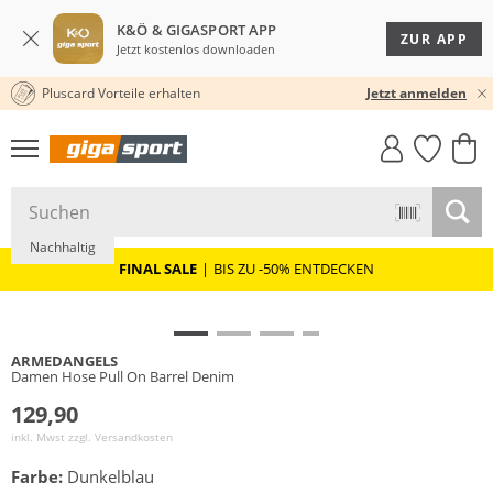
K&Ö & GIGASPORT APP
ZUR APP
Jetzt kostenlos downloaden
Pluscard Vorteile erhalten
30 TAGE RÜCKGABERECHT
Jetzt anmelden
GIGASTYLE
FAHRRAD­
CLICK &
CLICK &
MUST-HAVE
LEASING
COLLECT
RESERVE
NEU
Nachhaltig
FINAL SALE
|
BIS ZU -50% ENTDECKEN
ARMEDANGELS
Damen Hose Pull On Barrel Denim
129,90
inkl. Mwst zzgl.
Versandkosten
Farbe:
Dunkelblau