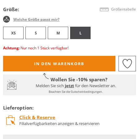
Größe:
Größentabelle
Welche Größe passt mir?
XS
S
M
L
Achtung:
Nur noch 1 Stück verfügbar!
IN DEN WARENKORB
Wollen Sie -10% sparen?
Melden Sie sich
jetzt
für den Newsletter an.
Beachten Sie die Gutscheinbedingungen.
Lieferoption:
Click & Reserve
Filialverfügbarkeiten anzeigen & reservieren