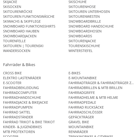
SKIJACKE
SKISCHUHE
SKISOCKEN
SKITOURENHOSE
SKITOURENRÖCKE
SKITOUREN UNTERHOSEN
SKITOUREN FUNKTIONSWÄSCHE
SKITOURENWESTEN
SKIWACHS & SKIPFLEGE
SNOWBOARDBRILLE
SNOWBOARD FUNKTIONSSHIRTS
SNOWBOARD HANDSCHUHE
SNOWBOARD HAUBEN
SNOWBOARDHOSEN
SNOWBOARDJACKEN
SNOWBOARDS
TOURENFELLE
SKITOURENJACKE
SKITOUREN | TOURENSKI
TOURENSKISCHUHE
WANDERSOCKEN
WINTERSTIEFEL
Fahrräder & Bikes
CROSS BIKE
E-BIKES
ELEKTRO LASTENRÄDER
E-MOUNTAINBIKE
E-SCOOTER
FAHRRADTRÄGER & FAHRRADTRÄGER ZUB
FAHRRADBEKLEIDUNG
FAHRRADBRILLEN & MTB BRILLEN
FAHRRADCOMPUTER
FAHRRADGRIFFE
FAHRRADHANDSCHUHE
FAHRRADHELME & MTB HELME
FAHRRADJACKE & BIKEJACKE
FAHRRADPEDALE
FAHRRADPUMPEN
FAHRRAD RUCKSÄCKE
FAHRRAD SATTEL
FAHRRADSCHLÖSSER
FAHRRADSTÄNDER
GEPÄCKTRÄGER
FAHRRAD TRIKOT & BIKE TRIKOT
GRAVEL BIKE
KINDER- & JUGENDBIKES
MOUNTAINBIKE
MTB PROTEKTOREN
RENNRÄDER
SCOOTER
TREKKINGBIKES & CITYBIKES