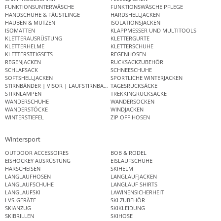
FUNKTIONSUNTERWÄSCHE
FUNKTIONSWÄSCHE PFLEGE
HANDSCHUHE & FÄUSTLINGE
HARDSHELLJACKEN
HAUBEN & MÜTZEN
ISOLATIONSJACKEN
ISOMATTEN
KLAPPMESSER UND MULTITOOLS
KLETTERAUSRÜSTUNG
KLETTERGURTE
KLETTERHELME
KLETTERSCHUHE
KLETTERSTEIGSETS
REGENHOSEN
REGENJACKEN
RUCKSACKZUBEHÖR
SCHLAFSACK
SCHNEESCHUHE
SOFTSHELLJACKEN
SPORTLICHE WINTERJACKEN
STIRNBÄNDER | VISOR | LAUFSTIRNBAND
TAGESRUCKSÄCKE
STIRNLAMPEN
TREKKINGRUCKSÄCKE
WANDERSCHUHE
WANDERSOCKEN
WANDERSTÖCKE
WINDJACKEN
WINTERSTIEFEL
ZIP OFF HOSEN
Wintersport
OUTDOOR ACCESSOIRES
BOB & RODEL
EISHOCKEY AUSRÜSTUNG
EISLAUFSCHUHE
HARSCHEISEN
SKIHELM
LANGLAUFHOSEN
LANGLAUFJACKEN
LANGLAUFSCHUHE
LANGLAUF SHIRTS
LANGLAUFSKI
LAWINENSICHERHEIT
LVS-GERÄTE
SKI ZUBEHÖR
SKIANZUG
SKIKLEIDUNG
SKIBRILLEN
SKIHOSE