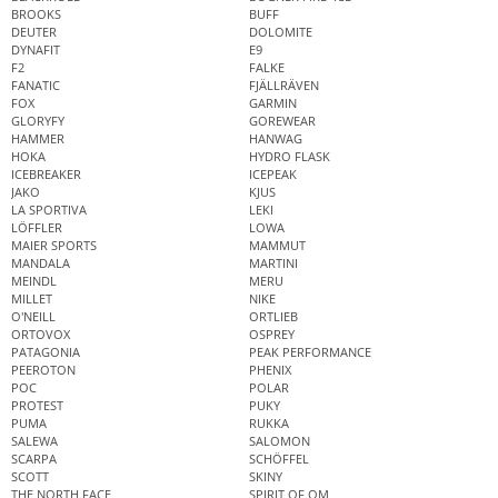
BROOKS
BUFF
DEUTER
DOLOMITE
DYNAFIT
E9
F2
FALKE
FANATIC
FJÄLLRÄVEN
FOX
GARMIN
GLORYFY
GOREWEAR
HAMMER
HANWAG
HOKA
HYDRO FLASK
ICEBREAKER
ICEPEAK
JAKO
KJUS
LA SPORTIVA
LEKI
LÖFFLER
LOWA
MAIER SPORTS
MAMMUT
MANDALA
MARTINI
MEINDL
MERU
MILLET
NIKE
O'NEILL
ORTLIEB
ORTOVOX
OSPREY
PATAGONIA
PEAK PERFORMANCE
PEEROTON
PHENIX
POC
POLAR
PROTEST
PUKY
PUMA
RUKKA
SALEWA
SALOMON
SCARPA
SCHÖFFEL
SCOTT
SKINY
THE NORTH FACE
SPIRIT OF OM