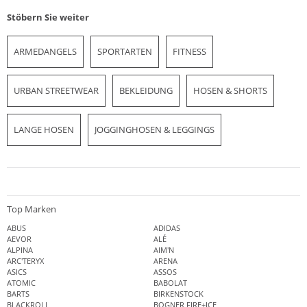
Stöbern Sie weiter
ARMEDANGELS
SPORTARTEN
FITNESS
URBAN STREETWEAR
BEKLEIDUNG
HOSEN & SHORTS
LANGE HOSEN
JOGGINGHOSEN & LEGGINGS
Top Marken
ABUS
ADIDAS
AEVOR
ALÉ
ALPINA
AIM'N
ARC'TERYX
ARENA
ASICS
ASSOS
ATOMIC
BABOLAT
BARTS
BIRKENSTOCK
BLACKROLL
BOGNER FIRE+ICE