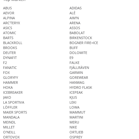
ABUS
ADIDAS
AEVOR
ALÉ
ALPINA
AIM'N
ARC'TERYX
ARENA
ASICS
ASSOS
ATOMIC
BABOLAT
BARTS
BIRKENSTOCK
BLACKROLL
BOGNER FIRE+ICE
BROOKS
BUFF
DEUTER
DOLOMITE
DYNAFIT
E9
F2
FALKE
FANATIC
FJÄLLRÄVEN
FOX
GARMIN
GLORYFY
GOREWEAR
HAMMER
HANWAG
HOKA
HYDRO FLASK
ICEBREAKER
ICEPEAK
JAKO
KJUS
LA SPORTIVA
LEKI
LÖFFLER
LOWA
MAIER SPORTS
MAMMUT
MANDALA
MARTINI
MEINDL
MERU
MILLET
NIKE
O'NEILL
ORTLIEB
ORTOVOX
OSPREY