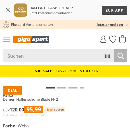
K&Ö & GIGASPORT APP
ZUR APP
Jetzt kostenlos downloaden
Pluscard Vorteile erhalten
30 TAGE RÜCKGABERECHT
Jetzt anmelden
GIGASTYLE
FAHRRAD­
CLICK &
CLICK &
MUST-HAVE
LEASING
COLLECT
RESERVE
FINAL SALE
|
BIS ZU -50% ENTDECKEN
DEAL
ASICS
Damen Hallenschuhe Blade FF 2
95,99
120,00
Jetzt
sparen
UVP
inkl. Mwst zzgl.
Versandkosten
Farbe:
Weiss