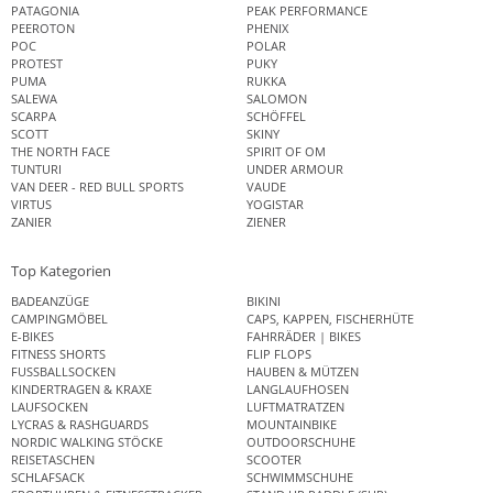
PATAGONIA
PEAK PERFORMANCE
PEEROTON
PHENIX
POC
POLAR
PROTEST
PUKY
PUMA
RUKKA
SALEWA
SALOMON
SCARPA
SCHÖFFEL
SCOTT
SKINY
THE NORTH FACE
SPIRIT OF OM
TUNTURI
UNDER ARMOUR
VAN DEER - RED BULL SPORTS
VAUDE
VIRTUS
YOGISTAR
ZANIER
ZIENER
Top Kategorien
BADEANZÜGE
BIKINI
CAMPINGMÖBEL
CAPS, KAPPEN, FISCHERHÜTE
E-BIKES
FAHRRÄDER | BIKES
FITNESS SHORTS
FLIP FLOPS
FUSSBALLSOCKEN
HAUBEN & MÜTZEN
KINDERTRAGEN & KRAXE
LANGLAUFHOSEN
LAUFSOCKEN
LUFTMATRATZEN
LYCRAS & RASHGUARDS
MOUNTAINBIKE
NORDIC WALKING STÖCKE
OUTDOORSCHUHE
REISETASCHEN
SCOOTER
SCHLAFSACK
SCHWIMMSCHUHE