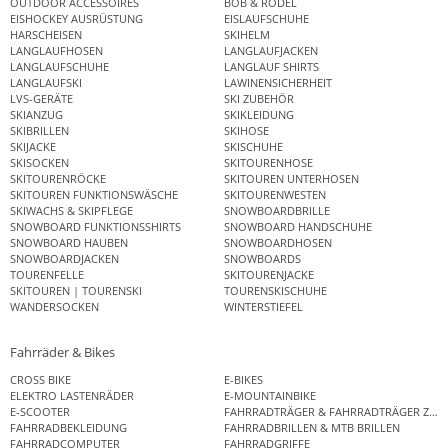
OUTDOOR ACCESSOIRES
BOB & RODEL
EISHOCKEY AUSRÜSTUNG
EISLAUFSCHUHE
HARSCHEISEN
SKIHELM
LANGLAUFHOSEN
LANGLAUFJACKEN
LANGLAUFSCHUHE
LANGLAUF SHIRTS
LANGLAUFSKI
LAWINENSICHERHEIT
LVS-GERÄTE
SKI ZUBEHÖR
SKIANZUG
SKIKLEIDUNG
SKIBRILLEN
SKIHOSE
SKIJACKE
SKISCHUHE
SKISOCKEN
SKITOURENHOSE
SKITOURENRÖCKE
SKITOUREN UNTERHOSEN
SKITOUREN FUNKTIONSWÄSCHE
SKITOURENWESTEN
SKIWACHS & SKIPFLEGE
SNOWBOARDBRILLE
SNOWBOARD FUNKTIONSSHIRTS
SNOWBOARD HANDSCHUHE
SNOWBOARD HAUBEN
SNOWBOARDHOSEN
SNOWBOARDJACKEN
SNOWBOARDS
TOURENFELLE
SKITOURENJACKE
SKITOUREN | TOURENSKI
TOURENSKISCHUHE
WANDERSOCKEN
WINTERSTIEFEL
Fahrräder & Bikes
CROSS BIKE
E-BIKES
ELEKTRO LASTENRÄDER
E-MOUNTAINBIKE
E-SCOOTER
FAHRRADTRÄGER & FAHRRADTRÄGER ZUB
FAHRRADBEKLEIDUNG
FAHRRADBRILLEN & MTB BRILLEN
FAHRRADCOMPUTER
FAHRRADGRIFFE