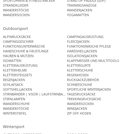
SPORTUHREN & FITNESSTRACKER
STAND UP PADDLE (SUP)
STRANDKLEIDER
TRAININGSANZÜGE
WANDERSTÖCKE
WANDERJACKEN
WANDERSOCKEN
YOGAMATTEN
Outdoorsport
ALPINRUCKSÄCKE
CAMPINGAUSRÜSTUNG
CAMPINGGESCHIRR
FLEECEJACKEN
FUNKTIONSUNTERWÄSCHE
FUNKTIONSWÄSCHE PFLEGE
HANDSCHUHE & FÄUSTLINGE
HARDSHELLJACKEN
HAUBEN & MÜTZEN
ISOLATIONSJACKEN
ISOMATTEN
KLAPPMESSER UND MULTITOOLS
KLETTERAUSRÜSTUNG
KLETTERGURTE
KLETTERHELME
KLETTERSCHUHE
KLETTERSTEIGSETS
REGENHOSEN
REGENJACKEN
RUCKSACKZUBEHÖR
SCHLAFSACK
SCHNEESCHUHE
SOFTSHELLJACKEN
SPORTLICHE WINTERJACKEN
STIRNBÄNDER | VISOR | LAUFSTIRNBAND
TAGESRUCKSÄCKE
STIRNLAMPEN
TREKKINGRUCKSÄCKE
WANDERSCHUHE
WANDERSOCKEN
WANDERSTÖCKE
WINDJACKEN
WINTERSTIEFEL
ZIP OFF HOSEN
Wintersport