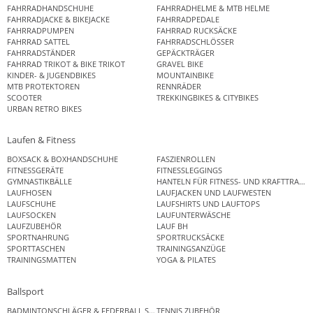
FAHRRADHANDSCHUHE
FAHRRADHELME & MTB HELME
FAHRRADJACKE & BIKEJACKE
FAHRRADPEDALE
FAHRRADPUMPEN
FAHRRAD RUCKSÄCKE
FAHRRAD SATTEL
FAHRRADSCHLÖSSER
FAHRRADSTÄNDER
GEPÄCKTRÄGER
FAHRRAD TRIKOT & BIKE TRIKOT
GRAVEL BIKE
KINDER- & JUGENDBIKES
MOUNTAINBIKE
MTB PROTEKTOREN
RENNRÄDER
SCOOTER
TREKKINGBIKES & CITYBIKES
URBAN RETRO BIKES
Laufen & Fitness
BOXSACK & BOXHANDSCHUHE
FASZIENROLLEN
FITNESSGERÄTE
FITNESSLEGGINGS
GYMNASTIKBÄLLE
HANTELN FÜR FITNESS- UND KRAFTTRAINI
LAUFHOSEN
LAUFJACKEN UND LAUFWESTEN
LAUFSCHUHE
LAUFSHIRTS UND LAUFTOPS
LAUFSOCKEN
LAUFUNTERWÄSCHE
LAUFZUBEHÖR
LAUF BH
SPORTNAHRUNG
SPORTRUCKSÄCKE
SPORTTASCHEN
TRAININGSANZÜGE
TRAININGSMATTEN
YOGA & PILATES
Ballsport
BADMINTONSCHLÄGER & FEDERBALL SETS
TENNIS ZUBEHÖR