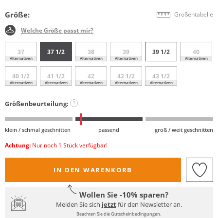
Größe:
Größentabelle
Welche Größe passt mir?
37
37 1/2
38
39
39 1/2
40
Alternativen
Alternativen
Alternativen
Alternativen
40 1/2
41 1/2
42
42 1/2
43 1/2
Alternativen
Alternativen
Alternativen
Alternativen
Alternativen
Größenbeurteilung:
?
klein / schmal geschnitten
passend
groß / weit geschnitten
Achtung:
Nur noch 1 Stück verfügbar!
IN DEN WARENKORB
Wollen Sie -10% sparen?
Melden Sie sich
jetzt
für den Newsletter an.
Beachten Sie die Gutscheinbedingungen.