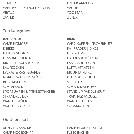
TUNTURI
UNDER ARMOUR
VAN DEER - RED BULL SPORTS
VAUDE
VIRTUS
YOGISTAR
ZANIER
ZIENER
Top Kategorien
BADEANZÜGE
BIKINI
CAMPINGMÖBEL
CAPS, KAPPEN, FISCHERHÜTE
E-BIKES
FAHRRÄDER | BIKES
FITNESS SHORTS
FLIP FLOPS
FUSSBALLSOCKEN
HAUBEN & MÜTZEN
KINDERTRAGEN & KRAXE
LANGLAUFHOSEN
LAUFSOCKEN
LUFTMATRATZEN
LYCRAS & RASHGUARDS
MOUNTAINBIKE
NORDIC WALKING STÖCKE
OUTDOORSCHUHE
REISETASCHEN
SCOOTER
SCHLAFSACK
SCHWIMMSCHUHE
SPORTUHREN & FITNESSTRACKER
STAND UP PADDLE (SUP)
STRANDKLEIDER
TRAININGSANZÜGE
WANDERSTÖCKE
WANDERJACKEN
WANDERSOCKEN
YOGAMATTEN
Outdoorsport
ALPINRUCKSÄCKE
CAMPINGAUSRÜSTUNG
CAMPINGGESCHIRR
FLEECEJACKEN