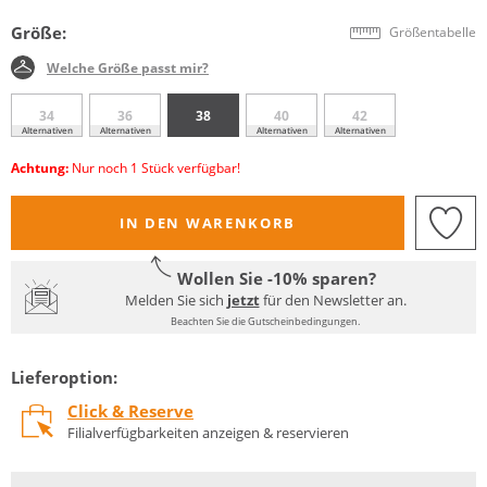
Größe:
Größentabelle
Welche Größe passt mir?
34
36
38
40
42
Alternativen
Alternativen
Alternativen
Alternativen
Achtung:
Nur noch 1 Stück verfügbar!
IN DEN WARENKORB
Wollen Sie -10% sparen?
Melden Sie sich
jetzt
für den Newsletter an.
Beachten Sie die Gutscheinbedingungen.
Lieferoption:
Click & Reserve
Filialverfügbarkeiten anzeigen & reservieren