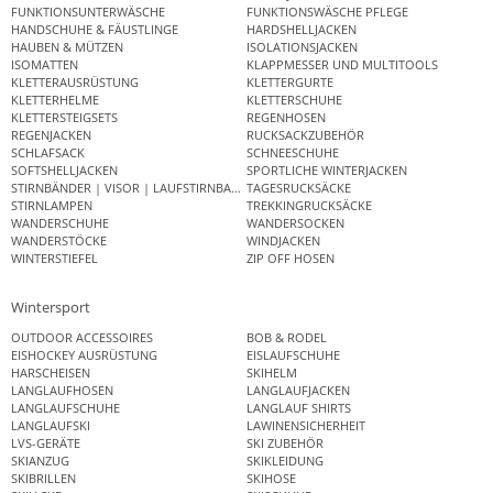
FUNKTIONSUNTERWÄSCHE
FUNKTIONSWÄSCHE PFLEGE
HANDSCHUHE & FÄUSTLINGE
HARDSHELLJACKEN
HAUBEN & MÜTZEN
ISOLATIONSJACKEN
ISOMATTEN
KLAPPMESSER UND MULTITOOLS
KLETTERAUSRÜSTUNG
KLETTERGURTE
KLETTERHELME
KLETTERSCHUHE
KLETTERSTEIGSETS
REGENHOSEN
REGENJACKEN
RUCKSACKZUBEHÖR
SCHLAFSACK
SCHNEESCHUHE
SOFTSHELLJACKEN
SPORTLICHE WINTERJACKEN
STIRNBÄNDER | VISOR | LAUFSTIRNBAND
TAGESRUCKSÄCKE
STIRNLAMPEN
TREKKINGRUCKSÄCKE
WANDERSCHUHE
WANDERSOCKEN
WANDERSTÖCKE
WINDJACKEN
WINTERSTIEFEL
ZIP OFF HOSEN
Wintersport
OUTDOOR ACCESSOIRES
BOB & RODEL
EISHOCKEY AUSRÜSTUNG
EISLAUFSCHUHE
HARSCHEISEN
SKIHELM
LANGLAUFHOSEN
LANGLAUFJACKEN
LANGLAUFSCHUHE
LANGLAUF SHIRTS
LANGLAUFSKI
LAWINENSICHERHEIT
LVS-GERÄTE
SKI ZUBEHÖR
SKIANZUG
SKIKLEIDUNG
SKIBRILLEN
SKIHOSE