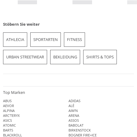
Stöbern Sie weiter
ATHLECIA
SPORTARTEN
FITNESS
URBAN STREETWEAR
BEKLEIDUNG
SHIRTS & TOPS
Top Marken
ABUS
ADIDAS
AEVOR
ALÉ
ALPINA
AIM'N
ARC'TERYX
ARENA
ASICS
ASSOS
ATOMIC
BABOLAT
BARTS
BIRKENSTOCK
BLACKROLL
BOGNER FIRE+ICE