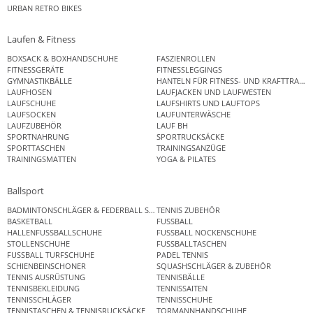
URBAN RETRO BIKES
Laufen & Fitness
BOXSACK & BOXHANDSCHUHE
FASZIENROLLEN
FITNESSGERÄTE
FITNESSLEGGINGS
GYMNASTIKBÄLLE
HANTELN FÜR FITNESS- UND KRAFTTRAINI
LAUFHOSEN
LAUFJACKEN UND LAUFWESTEN
LAUFSCHUHE
LAUFSHIRTS UND LAUFTOPS
LAUFSOCKEN
LAUFUNTERWÄSCHE
LAUFZUBEHÖR
LAUF BH
SPORTNAHRUNG
SPORTRUCKSÄCKE
SPORTTASCHEN
TRAININGSANZÜGE
TRAININGSMATTEN
YOGA & PILATES
Ballsport
BADMINTONSCHLÄGER & FEDERBALL SETS
TENNIS ZUBEHÖR
BASKETBALL
FUSSBALL
HALLENFUSSBALLSCHUHE
FUSSBALL NOCKENSCHUHE
STOLLENSCHUHE
FUSSBALLTASCHEN
FUSSBALL TURFSCHUHE
PADEL TENNIS
SCHIENBEINSCHONER
SQUASHSCHLÄGER & ZUBEHÖR
TENNIS AUSRÜSTUNG
TENNISBÄLLE
TENNISBEKLEIDUNG
TENNISSAITEN
TENNISSCHLÄGER
TENNISSCHUHE
TENNISTASCHEN & TENNISRUCKSÄCKE
TORMANNHANDSCHUHE