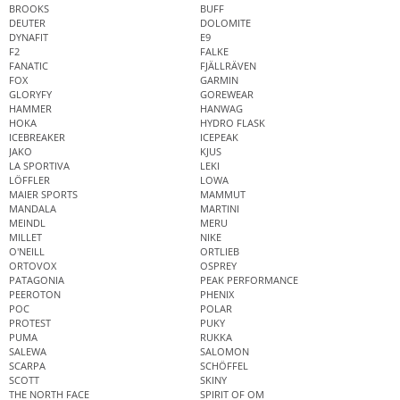
BROOKS
BUFF
DEUTER
DOLOMITE
DYNAFIT
E9
F2
FALKE
FANATIC
FJÄLLRÄVEN
FOX
GARMIN
GLORYFY
GOREWEAR
HAMMER
HANWAG
HOKA
HYDRO FLASK
ICEBREAKER
ICEPEAK
JAKO
KJUS
LA SPORTIVA
LEKI
LÖFFLER
LOWA
MAIER SPORTS
MAMMUT
MANDALA
MARTINI
MEINDL
MERU
MILLET
NIKE
O'NEILL
ORTLIEB
ORTOVOX
OSPREY
PATAGONIA
PEAK PERFORMANCE
PEEROTON
PHENIX
POC
POLAR
PROTEST
PUKY
PUMA
RUKKA
SALEWA
SALOMON
SCARPA
SCHÖFFEL
SCOTT
SKINY
THE NORTH FACE
SPIRIT OF OM