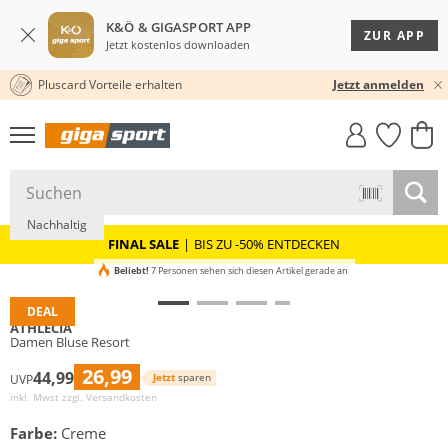
K&Ö & GIGASPORT APP
ZUR APP
Jetzt kostenlos downloaden
Pluscard Vorteile erhalten
30 TAGE RÜCKGABERECHT
Jetzt anmelden
GIGASTYLE
FAHRRAD­
CLICK &
CLICK &
MUST-HAVE
LEASING
COLLECT
RESERVE
Nachhaltig
FINAL SALE
|
BIS ZU -50% ENTDECKEN
Beliebt!
7 Personen sehen sich diesen Artikel gerade an
DEAL
ATHLECIA
Damen Bluse Resort
26,99
44,99
Jetzt
sparen
UVP
inkl. Mwst zzgl.
Versandkosten
Farbe:
Creme