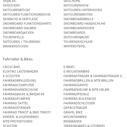
SKIJACKE
SKISCHUHE
SKISOCKEN
SKITOURENHOSE
SKITOURENRÖCKE
SKITOUREN UNTERHOSEN
SKITOUREN FUNKTIONSWÄSCHE
SKITOURENWESTEN
SKIWACHS & SKIPFLEGE
SNOWBOARDBRILLE
SNOWBOARD FUNKTIONSSHIRTS
SNOWBOARD HANDSCHUHE
SNOWBOARD HAUBEN
SNOWBOARDHOSEN
SNOWBOARDJACKEN
SNOWBOARDS
TOURENFELLE
SKITOURENJACKE
SKITOUREN | TOURENSKI
TOURENSKISCHUHE
WANDERSOCKEN
WINTERSTIEFEL
Fahrräder & Bikes
CROSS BIKE
E-BIKES
ELEKTRO LASTENRÄDER
E-MOUNTAINBIKE
E-SCOOTER
FAHRRADTRÄGER & FAHRRADTRÄGER ZUB
FAHRRADBEKLEIDUNG
FAHRRADBRILLEN & MTB BRILLEN
FAHRRADCOMPUTER
FAHRRADGRIFFE
FAHRRADHANDSCHUHE
FAHRRADHELME & MTB HELME
FAHRRADJACKE & BIKEJACKE
FAHRRADPEDALE
FAHRRADPUMPEN
FAHRRAD RUCKSÄCKE
FAHRRAD SATTEL
FAHRRADSCHLÖSSER
FAHRRADSTÄNDER
GEPÄCKTRÄGER
FAHRRAD TRIKOT & BIKE TRIKOT
GRAVEL BIKE
KINDER- & JUGENDBIKES
MOUNTAINBIKE
MTB PROTEKTOREN
RENNRÄDER
SCOOTER
TREKKINGBIKES & CITYBIKES