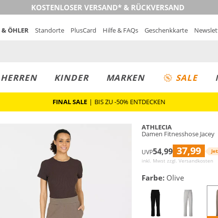
KOSTENLOSER VERSAND* & RÜCKVERSAND
 & ÖHLER
Standorte
PlusCard
Hilfe & FAQs
Geschenkkarte
Newslet
MUST-HAVE
PREIS & WERT
SALE
HERREN
KINDER
MARKEN
SALE
FINAL SALE
|
BIS ZU -50% ENTDECKEN
ATHLECIA
Damen Fitnesshose Jacey
37,99
54,99
Jet
UVP
inkl. Mwst zzgl.
Versandkosten
Farbe:
Olive