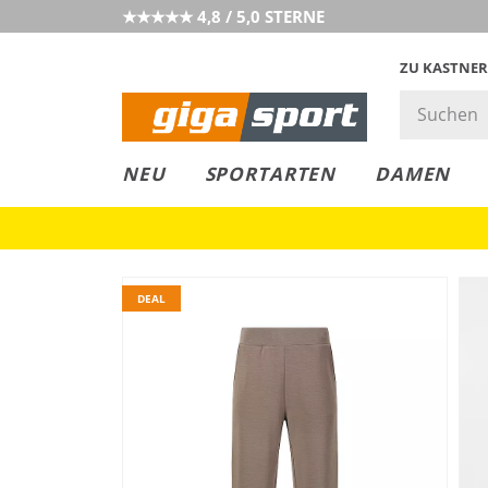
★★★★★ 4,8 / 5,0 STERNE
ZU KASTNER
GIGAGREEN
GIGASTYLE
FAHRRAD­
CLICK &
CLICK &
NEU
SPORTARTEN
DAMEN
LEASING
COLLECT
RESERVE
DEAL