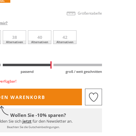
DEAL
Größentabelle
mir?
38
40
42
Alternativen
Alternativen
Alternativen
passend
groß / weit geschnitten
verfügbar!
DEN WARENKORB
Wollen Sie -10% sparen?
den Sie sich
jetzt
für den Newsletter an.
Beachten Sie die Gutscheinbedingungen.