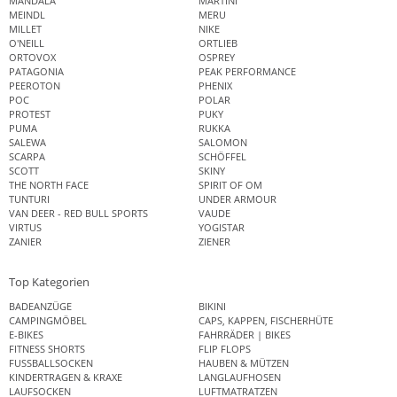
MANDALA
MARTINI
MEINDL
MERU
MILLET
NIKE
O'NEILL
ORTLIEB
ORTOVOX
OSPREY
PATAGONIA
PEAK PERFORMANCE
PEEROTON
PHENIX
POC
POLAR
PROTEST
PUKY
PUMA
RUKKA
SALEWA
SALOMON
SCARPA
SCHÖFFEL
SCOTT
SKINY
THE NORTH FACE
SPIRIT OF OM
TUNTURI
UNDER ARMOUR
VAN DEER - RED BULL SPORTS
VAUDE
VIRTUS
YOGISTAR
ZANIER
ZIENER
Top Kategorien
BADEANZÜGE
BIKINI
CAMPINGMÖBEL
CAPS, KAPPEN, FISCHERHÜTE
E-BIKES
FAHRRÄDER | BIKES
FITNESS SHORTS
FLIP FLOPS
FUSSBALLSOCKEN
HAUBEN & MÜTZEN
KINDERTRAGEN & KRAXE
LANGLAUFHOSEN
LAUFSOCKEN
LUFTMATRATZEN