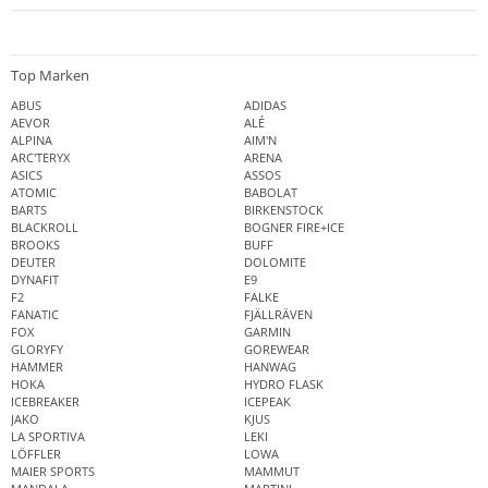
Top Marken
ABUS
ADIDAS
AEVOR
ALÉ
ALPINA
AIM'N
ARC'TERYX
ARENA
ASICS
ASSOS
ATOMIC
BABOLAT
BARTS
BIRKENSTOCK
BLACKROLL
BOGNER FIRE+ICE
BROOKS
BUFF
DEUTER
DOLOMITE
DYNAFIT
E9
F2
FALKE
FANATIC
FJÄLLRÄVEN
FOX
GARMIN
GLORYFY
GOREWEAR
HAMMER
HANWAG
HOKA
HYDRO FLASK
ICEBREAKER
ICEPEAK
JAKO
KJUS
LA SPORTIVA
LEKI
LÖFFLER
LOWA
MAIER SPORTS
MAMMUT