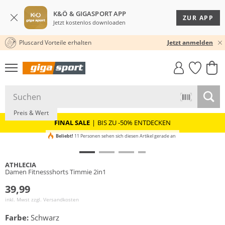
K&Ö & GIGASPORT APP
ZUR APP
Jetzt kostenlos downloaden
Pluscard Vorteile erhalten
30 TAGE RÜCKGABERECHT
Jetzt anmelden
GIGASTYLE
FAHRRAD­
CLICK &
CLICK &
MUST-HAVE
LEASING
COLLECT
RESERVE
Preis & Wert
FINAL SALE
|
BIS ZU -50% ENTDECKEN
Beliebt!
11 Personen sehen sich diesen Artikel gerade an
ATHLECIA
Damen Fitnessshorts Timmie 2in1
39,99
inkl. Mwst zzgl.
Versandkosten
Farbe:
Schwarz