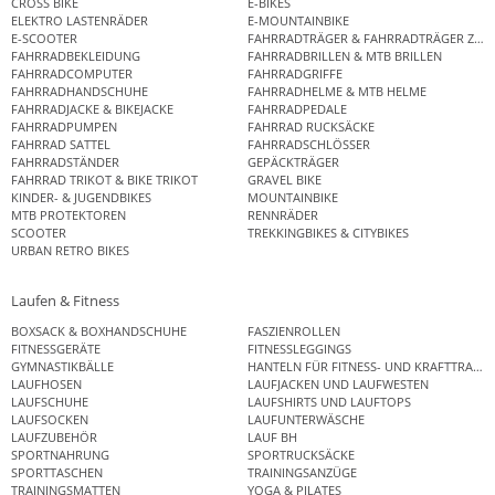
CROSS BIKE
E-BIKES
ELEKTRO LASTENRÄDER
E-MOUNTAINBIKE
E-SCOOTER
FAHRRADTRÄGER & FAHRRADTRÄGER ZUB
FAHRRADBEKLEIDUNG
FAHRRADBRILLEN & MTB BRILLEN
FAHRRADCOMPUTER
FAHRRADGRIFFE
FAHRRADHANDSCHUHE
FAHRRADHELME & MTB HELME
FAHRRADJACKE & BIKEJACKE
FAHRRADPEDALE
FAHRRADPUMPEN
FAHRRAD RUCKSÄCKE
FAHRRAD SATTEL
FAHRRADSCHLÖSSER
FAHRRADSTÄNDER
GEPÄCKTRÄGER
FAHRRAD TRIKOT & BIKE TRIKOT
GRAVEL BIKE
KINDER- & JUGENDBIKES
MOUNTAINBIKE
MTB PROTEKTOREN
RENNRÄDER
SCOOTER
TREKKINGBIKES & CITYBIKES
URBAN RETRO BIKES
Laufen & Fitness
BOXSACK & BOXHANDSCHUHE
FASZIENROLLEN
FITNESSGERÄTE
FITNESSLEGGINGS
GYMNASTIKBÄLLE
HANTELN FÜR FITNESS- UND KRAFTTRAINI
LAUFHOSEN
LAUFJACKEN UND LAUFWESTEN
LAUFSCHUHE
LAUFSHIRTS UND LAUFTOPS
LAUFSOCKEN
LAUFUNTERWÄSCHE
LAUFZUBEHÖR
LAUF BH
SPORTNAHRUNG
SPORTRUCKSÄCKE
SPORTTASCHEN
TRAININGSANZÜGE
TRAININGSMATTEN
YOGA & PILATES