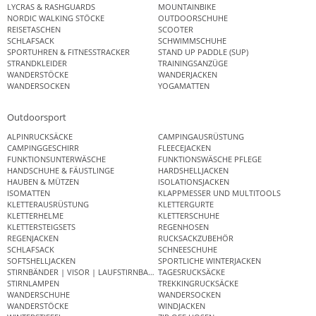
LYCRAS & RASHGUARDS
MOUNTAINBIKE
NORDIC WALKING STÖCKE
OUTDOORSCHUHE
REISETASCHEN
SCOOTER
SCHLAFSACK
SCHWIMMSCHUHE
SPORTUHREN & FITNESSTRACKER
STAND UP PADDLE (SUP)
STRANDKLEIDER
TRAININGSANZÜGE
WANDERSTÖCKE
WANDERJACKEN
WANDERSOCKEN
YOGAMATTEN
Outdoorsport
ALPINRUCKSÄCKE
CAMPINGAUSRÜSTUNG
CAMPINGGESCHIRR
FLEECEJACKEN
FUNKTIONSUNTERWÄSCHE
FUNKTIONSWÄSCHE PFLEGE
HANDSCHUHE & FÄUSTLINGE
HARDSHELLJACKEN
HAUBEN & MÜTZEN
ISOLATIONSJACKEN
ISOMATTEN
KLAPPMESSER UND MULTITOOLS
KLETTERAUSRÜSTUNG
KLETTERGURTE
KLETTERHELME
KLETTERSCHUHE
KLETTERSTEIGSETS
REGENHOSEN
REGENJACKEN
RUCKSACKZUBEHÖR
SCHLAFSACK
SCHNEESCHUHE
SOFTSHELLJACKEN
SPORTLICHE WINTERJACKEN
STIRNBÄNDER | VISOR | LAUFSTIRNBAND
TAGESRUCKSÄCKE
STIRNLAMPEN
TREKKINGRUCKSÄCKE
WANDERSCHUHE
WANDERSOCKEN
WANDERSTÖCKE
WINDJACKEN