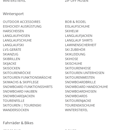
WINTERSTIEFEL
ZIP OFF HOSEN
Wintersport
OUTDOOR ACCESSOIRES
BOB & RODEL
EISHOCKEY AUSRÜSTUNG
EISLAUFSCHUHE
HARSCHEISEN
SKIHELM
LANGLAUFHOSEN
LANGLAUFJACKEN
LANGLAUFSCHUHE
LANGLAUF SHIRTS
LANGLAUFSKI
LAWINENSICHERHEIT
LVS-GERÄTE
SKI ZUBEHÖR
SKIANZUG
SKIKLEIDUNG
SKIBRILLEN
SKIHOSE
SKIJACKE
SKISCHUHE
SKISOCKEN
SKITOURENHOSE
SKITOURENRÖCKE
SKITOUREN UNTERHOSEN
SKITOUREN FUNKTIONSWÄSCHE
SKITOURENWESTEN
SKIWACHS & SKIPFLEGE
SNOWBOARDBRILLE
SNOWBOARD FUNKTIONSSHIRTS
SNOWBOARD HANDSCHUHE
SNOWBOARD HAUBEN
SNOWBOARDHOSEN
SNOWBOARDJACKEN
SNOWBOARDS
TOURENFELLE
SKITOURENJACKE
SKITOUREN | TOURENSKI
TOURENSKISCHUHE
WANDERSOCKEN
WINTERSTIEFEL
Fahrräder & Bikes