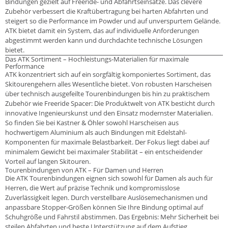
Bindungen gezielt auf Freeride- und Abfahrtseinsätze. Das clevere
Zubehör verbessert die Kraftübertragung bei harten Abfahrten und
steigert so die Performance im Powder und auf unverspurtem Gelände.
ATK bietet damit ein System, das auf individuelle Anforderungen
abgestimmt werden kann und durchdachte technische Lösungen
bietet.
Das ATK Sortiment – Hochleistungs-Materialien für maximale
Performance
ATK konzentriert sich auf ein sorgfältig komponiertes Sortiment, das
Skitourengehern alles Wesentliche bietet. Von robusten Harscheisen
über technisch ausgefeilte Tourenbindungen bis hin zu praktischem
Zubehör wie Freeride Spacer: Die Produktwelt von ATK besticht durch
innovative Ingenieurskunst und den Einsatz modernster Materialien.
So finden Sie bei Kastner & Öhler sowohl Harscheisen aus
hochwertigem Aluminium als auch Bindungen mit Edelstahl-
Komponenten für maximale Belastbarkeit. Der Fokus liegt dabei auf
minimalem Gewicht bei maximaler Stabilität – ein entscheidender
Vorteil auf langen Skitouren.
Tourenbindungen von ATK – Für Damen und Herren
Die ATK Tourenbindungen eignen sich sowohl für Damen als auch für
Herren, die Wert auf präzise Technik und kompromisslose
Zuverlässigkeit legen. Durch verstellbare Auslösemechanismen und
anpassbare Stopper-Größen können Sie Ihre Bindung optimal auf
Schuhgröße und Fahrstil abstimmen. Das Ergebnis: Mehr Sicherheit bei
steilen Abfahrten und beste Unterstützung auf dem Aufstieg.