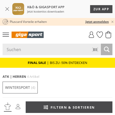
K&Ö & GIGASPORT APP
ZUR APP
Jetzt kostenlos downloaden
Pluscard Vorteile erhalten
KOSTENLOSER VERSAND* & RÜCKVERSAND
30 TAGE RÜCKGABERECHT
Jetzt anmelden
GIGASTYLE
FAHRRAD­
CLICK &
CLICK &
MUST-HAVE
LEASING
COLLECT
RESERVE
FINAL SALE
|
BIS ZU -50% ENTDECKEN
ATK | HERREN
4 Artikel
WINTERSPORT
(4)
FILTERN & SORTIEREN