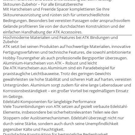
Skitouren-Zubehör – Für alle Einsatzbereiche
Mit Harscheisen und Freeride Spacer komplettieren Sie Ihre
Skitourenausrüstung und rüsten sich für unterschiedlichste
Bedingungen. Besonders bei vereisten Passagen oder anspruchsvollem
Gelände profitieren Sie von der durchdachten Konstruktion und der
einfachen Handhabung der ATK Accessoires.
Hochmoderne Materialien und Features bei ATK Bindungen und
Zubehör
ATK setzt bei seinen Produkten auf hochwertige Materialien, innovative
Fertigungsverfahren und technische Features, die sowohl ambitionierte
Hobby-Tourengeher als auch professionelle Bergsportler überzeugen.
Aluminium-Harscheisen von ATK – Robust und leicht
Die ATK Harscheisen aus Aluminium sind ein Paradebeispiel für
praxistaugliche Leichtbauweise. Trotz des geringen Gewichts
gewährleisten sie hohe Stabilität und sicheren Halt auf harten, vereisten
Untergründen. Aluminium sorgt zudem für eine lange Lebensdauer und
Korrosionsbeständigkeit – ein großer Vorteil bei regelmäßigem Einsatz
im Gebirge.
Edelstahl-Komponenten für langlebige Performance
Viele Tourenbindungen von ATK setzen auf gezielt verbaute Edelstahl-
Elemente, insbesondere bei sicherheitsrelevanten Teilen wie den
Stoppern oder Auslösemechanismen. Edelstahl überzeugt nicht nur
durch seine Stärke, sondern auch durch seine Unempfindlichkeit
gegenüber Kälte und Feuchtigkeit.
Durchdachte Konstruktion für bestmögliche Bedienbarkeit