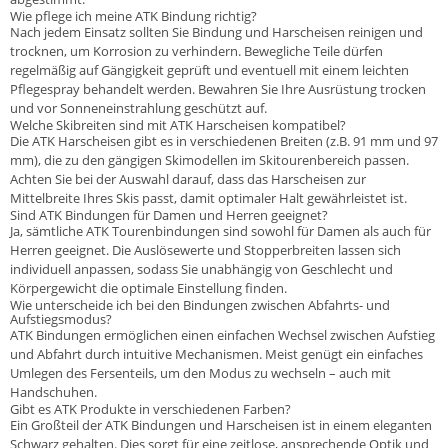
Wie pflege ich meine ATK Bindung richtig?
Nach jedem Einsatz sollten Sie Bindung und Harscheisen reinigen und
trocknen, um Korrosion zu verhindern. Bewegliche Teile dürfen
regelmäßig auf Gängigkeit geprüft und eventuell mit einem leichten
Pflegespray behandelt werden. Bewahren Sie Ihre Ausrüstung trocken
und vor Sonneneinstrahlung geschützt auf.
Welche Skibreiten sind mit ATK Harscheisen kompatibel?
Die ATK Harscheisen gibt es in verschiedenen Breiten (z.B. 91 mm und 97
mm), die zu den gängigen Skimodellen im Skitourenbereich passen.
Achten Sie bei der Auswahl darauf, dass das Harscheisen zur
Mittelbreite Ihres Skis passt, damit optimaler Halt gewährleistet ist.
Sind ATK Bindungen für Damen und Herren geeignet?
Ja, sämtliche ATK Tourenbindungen sind sowohl für Damen als auch für
Herren geeignet. Die Auslösewerte und Stopperbreiten lassen sich
individuell anpassen, sodass Sie unabhängig von Geschlecht und
Körpergewicht die optimale Einstellung finden.
Wie unterscheide ich bei den Bindungen zwischen Abfahrts- und
Aufstiegsmodus?
ATK Bindungen ermöglichen einen einfachen Wechsel zwischen Aufstieg
und Abfahrt durch intuitive Mechanismen. Meist genügt ein einfaches
Umlegen des Fersenteils, um den Modus zu wechseln – auch mit
Handschuhen.
Gibt es ATK Produkte in verschiedenen Farben?
Ein Großteil der ATK Bindungen und Harscheisen ist in einem eleganten
Schwarz gehalten. Dies sorgt für eine zeitlose, ansprechende Optik und