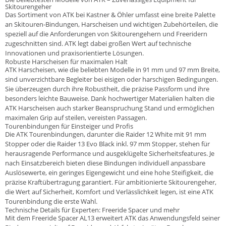
Skitourengeher
Das Sortiment von ATK bei Kastner & Öhler umfasst eine breite Palette
an Skitouren-Bindungen, Harscheisen und wichtigen Zubehörteilen, die
speziell auf die Anforderungen von Skitourengehern und Freeridern
zugeschnitten sind. ATK legt dabei großen Wert auf technische
Innovationen und praxisorientierte Lösungen.
Robuste Harscheisen für maximalen Halt
ATK Harscheisen, wie die beliebten Modelle in 91 mm und 97 mm Breite,
sind unverzichtbare Begleiter bei eisigen oder harschigen Bedingungen.
Sie überzeugen durch ihre Robustheit, die präzise Passform und ihre
besonders leichte Bauweise. Dank hochwertiger Materialien halten die
ATK Harscheisen auch starker Beanspruchung Stand und ermöglichen
maximalen Grip auf steilen, vereisten Passagen.
Tourenbindungen für Einsteiger und Profis
Die ATK Tourenbindungen, darunter die Raider 12 White mit 91 mm
Stopper oder die Raider 13 Evo Black inkl. 97 mm Stopper, stehen für
herausragende Performance und ausgeklügelte Sicherheitsfeatures. Je
nach Einsatzbereich bieten diese Bindungen individuell anpassbare
Auslösewerte, ein geringes Eigengewicht und eine hohe Steifigkeit, die
präzise Kraftübertragung garantiert. Für ambitionierte Skitourengeher,
die Wert auf Sicherheit, Komfort und Verlässlichkeit legen, ist eine ATK
Tourenbindung die erste Wahl.
Technische Details für Experten: Freeride Spacer und mehr
Mit dem Freeride Spacer AL13 erweitert ATK das Anwendungsfeld seiner