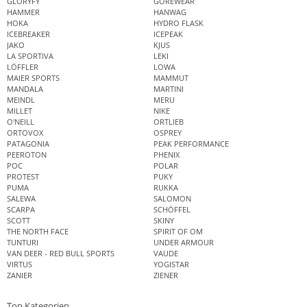
GLORYFY
GOREWEAR
HAMMER
HANWAG
HOKA
HYDRO FLASK
ICEBREAKER
ICEPEAK
JAKO
KJUS
LA SPORTIVA
LEKI
LÖFFLER
LOWA
MAIER SPORTS
MAMMUT
MANDALA
MARTINI
MEINDL
MERU
MILLET
NIKE
O'NEILL
ORTLIEB
ORTOVOX
OSPREY
PATAGONIA
PEAK PERFORMANCE
PEEROTON
PHENIX
POC
POLAR
PROTEST
PUKY
PUMA
RUKKA
SALEWA
SALOMON
SCARPA
SCHÖFFEL
SCOTT
SKINY
THE NORTH FACE
SPIRIT OF OM
TUNTURI
UNDER ARMOUR
VAN DEER - RED BULL SPORTS
VAUDE
VIRTUS
YOGISTAR
ZANIER
ZIENER
Top Kategorien