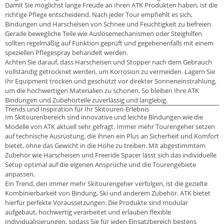
Damit Sie möglichst lange Freude an Ihren ATK Produkten haben, ist die
richtige Pflege entscheidend. Nach jeder Tour empfiehlt es sich,
Bindungen und Harscheisen von Schnee und Feuchtigkeit zu befreien.
Gerade bewegliche Teile wie Auslösemechanismen oder Steighilfen
sollten regelmäßig auf Funktion geprüft und gegebenenfalls mit einem
speziellen Pflegespray behandelt werden.
Achten Sie darauf, dass Harscheisen und Stopper nach dem Gebrauch
vollständig getrocknet werden, um Korrosion zu vermeiden. Lagern Sie
Ihr Equipment trocken und geschützt vor direkter Sonneneinstrahlung,
um die hochwertigen Materialien zu schonen. So bleiben Ihre ATK
Bindungen und Zubehörteile zuverlässig und langlebig.
Trends und Inspiration für Ihr Skitouren-Erlebnis
Im Skitourenbereich sind innovative und leichte Bindungen wie die
Modelle von ATK aktuell sehr gefragt. Immer mehr Tourengeher setzen
auf technische Ausrüstung, die ihnen ein Plus an Sicherheit und Komfort
bietet, ohne das Gewicht in die Höhe zu treiben. Mit abgestimmtem
Zubehör wie Harscheisen und Freeride Spacer lässt sich das individuelle
Setup optimal auf die eigenen Ansprüche und die Tourengebiete
anpassen.
Ein Trend, den immer mehr Skitourengeher verfolgen, ist die gezielte
Kombinierbarkeit von Bindung, Ski und anderem Zubehör. ATK bietet
hierfür perfekte Voraussetzungen: Die Produkte sind modular
aufgebaut, hochwertig verarbeitet und erlauben flexible
Individualisierungen, sodass Sie für jeden Einsatzbereich bestens