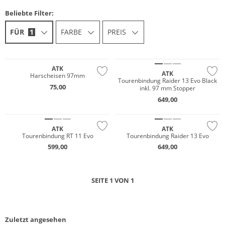
Beliebte Filter:
FÜR
1
FARBE
PREIS
ATK
ATK
Harscheisen 97mm
Tourenbindung Raider 13 Evo Black
75,00
inkl. 97 mm Stopper
649,00
ATK
ATK
Tourenbindung RT 11 Evo
Tourenbindung Raider 13 Evo
599,00
649,00
SEITE 1 VON 1
Zuletzt angesehen