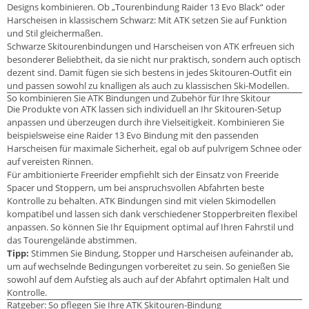
Designs kombinieren. Ob „Tourenbindung Raider 13 Evo Black“ oder
Harscheisen in klassischem Schwarz: Mit ATK setzen Sie auf Funktion
und Stil gleichermaßen.
Schwarze Skitourenbindungen und Harscheisen von ATK erfreuen sich
besonderer Beliebtheit, da sie nicht nur praktisch, sondern auch optisch
dezent sind. Damit fügen sie sich bestens in jedes Skitouren-Outfit ein
und passen sowohl zu knalligen als auch zu klassischen Ski-Modellen.
So kombinieren Sie ATK Bindungen und Zubehör für Ihre Skitour
Die Produkte von ATK lassen sich individuell an Ihr Skitouren-Setup
anpassen und überzeugen durch ihre Vielseitigkeit. Kombinieren Sie
beispielsweise eine Raider 13 Evo Bindung mit den passenden
Harscheisen für maximale Sicherheit, egal ob auf pulvrigem Schnee oder
auf vereisten Rinnen.
Für ambitionierte Freerider empfiehlt sich der Einsatz von Freeride
Spacer und Stoppern, um bei anspruchsvollen Abfahrten beste
Kontrolle zu behalten. ATK Bindungen sind mit vielen Skimodellen
kompatibel und lassen sich dank verschiedener Stopperbreiten flexibel
anpassen. So können Sie Ihr Equipment optimal auf Ihren Fahrstil und
das Tourengelände abstimmen.
Tipp:
Stimmen Sie Bindung, Stopper und Harscheisen aufeinander ab,
um auf wechselnde Bedingungen vorbereitet zu sein. So genießen Sie
sowohl auf dem Aufstieg als auch auf der Abfahrt optimalen Halt und
Kontrolle.
Ratgeber: So pflegen Sie Ihre ATK Skitouren-Bindung