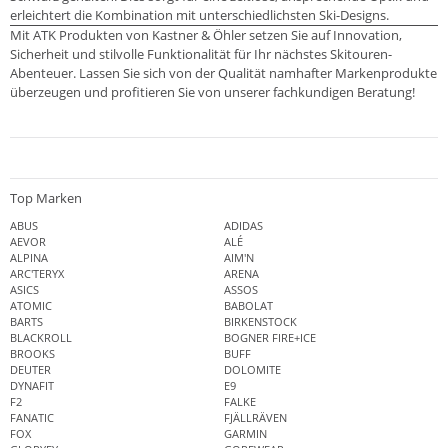
erleichtert die Kombination mit unterschiedlichsten Ski-Designs.
Mit ATK Produkten von Kastner & Öhler setzen Sie auf Innovation,
Sicherheit und stilvolle Funktionalität für Ihr nächstes Skitouren-
Abenteuer. Lassen Sie sich von der Qualität namhafter Markenprodukte
überzeugen und profitieren Sie von unserer fachkundigen Beratung!
Top Marken
ABUS
ADIDAS
AEVOR
ALÉ
ALPINA
AIM'N
ARC'TERYX
ARENA
ASICS
ASSOS
ATOMIC
BABOLAT
BARTS
BIRKENSTOCK
BLACKROLL
BOGNER FIRE+ICE
BROOKS
BUFF
DEUTER
DOLOMITE
DYNAFIT
E9
F2
FALKE
FANATIC
FJÄLLRÄVEN
FOX
GARMIN