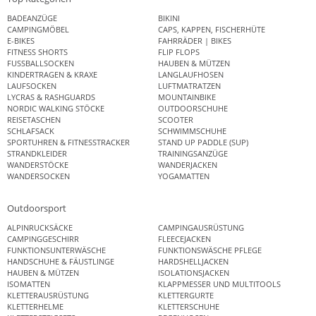
BADEANZÜGE
BIKINI
CAMPINGMÖBEL
CAPS, KAPPEN, FISCHERHÜTE
E-BIKES
FAHRRÄDER | BIKES
FITNESS SHORTS
FLIP FLOPS
FUSSBALLSOCKEN
HAUBEN & MÜTZEN
KINDERTRAGEN & KRAXE
LANGLAUFHOSEN
LAUFSOCKEN
LUFTMATRATZEN
LYCRAS & RASHGUARDS
MOUNTAINBIKE
NORDIC WALKING STÖCKE
OUTDOORSCHUHE
REISETASCHEN
SCOOTER
SCHLAFSACK
SCHWIMMSCHUHE
SPORTUHREN & FITNESSTRACKER
STAND UP PADDLE (SUP)
STRANDKLEIDER
TRAININGSANZÜGE
WANDERSTÖCKE
WANDERJACKEN
WANDERSOCKEN
YOGAMATTEN
Outdoorsport
ALPINRUCKSÄCKE
CAMPINGAUSRÜSTUNG
CAMPINGGESCHIRR
FLEECEJACKEN
FUNKTIONSUNTERWÄSCHE
FUNKTIONSWÄSCHE PFLEGE
HANDSCHUHE & FÄUSTLINGE
HARDSHELLJACKEN
HAUBEN & MÜTZEN
ISOLATIONSJACKEN
ISOMATTEN
KLAPPMESSER UND MULTITOOLS
KLETTERAUSRÜSTUNG
KLETTERGURTE
KLETTERHELME
KLETTERSCHUHE