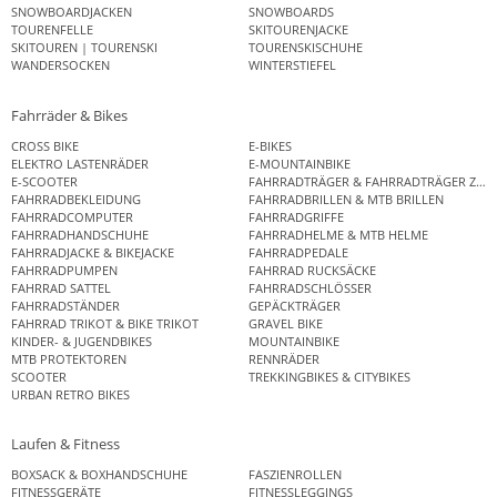
SNOWBOARDJACKEN
SNOWBOARDS
TOURENFELLE
SKITOURENJACKE
SKITOUREN | TOURENSKI
TOURENSKISCHUHE
WANDERSOCKEN
WINTERSTIEFEL
Fahrräder & Bikes
CROSS BIKE
E-BIKES
ELEKTRO LASTENRÄDER
E-MOUNTAINBIKE
E-SCOOTER
FAHRRADTRÄGER & FAHRRADTRÄGER ZUB
FAHRRADBEKLEIDUNG
FAHRRADBRILLEN & MTB BRILLEN
FAHRRADCOMPUTER
FAHRRADGRIFFE
FAHRRADHANDSCHUHE
FAHRRADHELME & MTB HELME
FAHRRADJACKE & BIKEJACKE
FAHRRADPEDALE
FAHRRADPUMPEN
FAHRRAD RUCKSÄCKE
FAHRRAD SATTEL
FAHRRADSCHLÖSSER
FAHRRADSTÄNDER
GEPÄCKTRÄGER
FAHRRAD TRIKOT & BIKE TRIKOT
GRAVEL BIKE
KINDER- & JUGENDBIKES
MOUNTAINBIKE
MTB PROTEKTOREN
RENNRÄDER
SCOOTER
TREKKINGBIKES & CITYBIKES
URBAN RETRO BIKES
Laufen & Fitness
BOXSACK & BOXHANDSCHUHE
FASZIENROLLEN
FITNESSGERÄTE
FITNESSLEGGINGS