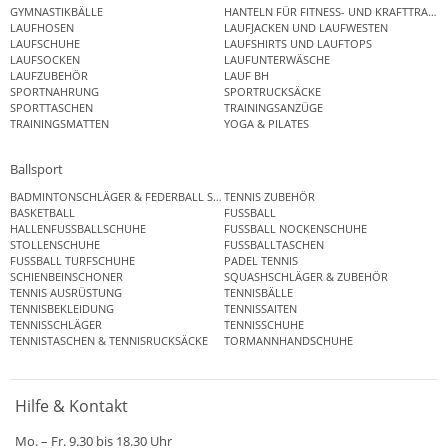
GYMNASTIKBÄLLE
HANTELN FÜR FITNESS- UND KRAFTTRAINI
LAUFHOSEN
LAUFJACKEN UND LAUFWESTEN
LAUFSCHUHE
LAUFSHIRTS UND LAUFTOPS
LAUFSOCKEN
LAUFUNTERWÄSCHE
LAUFZUBEHÖR
LAUF BH
SPORTNAHRUNG
SPORTRUCKSÄCKE
SPORTTASCHEN
TRAININGSANZÜGE
TRAININGSMATTEN
YOGA & PILATES
Ballsport
BADMINTONSCHLÄGER & FEDERBALL SETS
TENNIS ZUBEHÖR
BASKETBALL
FUSSBALL
HALLENFUSSBALLSCHUHE
FUSSBALL NOCKENSCHUHE
STOLLENSCHUHE
FUSSBALLTASCHEN
FUSSBALL TURFSCHUHE
PADEL TENNIS
SCHIENBEINSCHONER
SQUASHSCHLÄGER & ZUBEHÖR
TENNIS AUSRÜSTUNG
TENNISBÄLLE
TENNISBEKLEIDUNG
TENNISSAITEN
TENNISSCHLÄGER
TENNISSCHUHE
TENNISTASCHEN & TENNISRUCKSÄCKE
TORMANNHANDSCHUHE
Hilfe & Kontakt
Mo. – Fr. 9.30 bis 18.30 Uhr