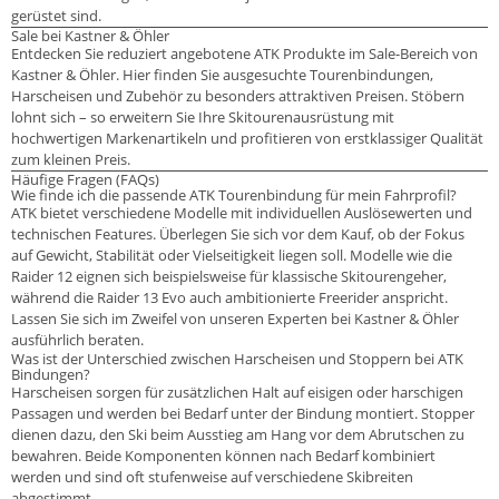
gerüstet sind.
Sale bei Kastner & Öhler
Entdecken Sie reduziert angebotene ATK Produkte im Sale-Bereich von
Kastner & Öhler. Hier finden Sie ausgesuchte Tourenbindungen,
Harscheisen und Zubehör zu besonders attraktiven Preisen. Stöbern
lohnt sich – so erweitern Sie Ihre Skitourenausrüstung mit
hochwertigen Markenartikeln und profitieren von erstklassiger Qualität
zum kleinen Preis.
Häufige Fragen (FAQs)
Wie finde ich die passende ATK Tourenbindung für mein Fahrprofil?
ATK bietet verschiedene Modelle mit individuellen Auslösewerten und
technischen Features. Überlegen Sie sich vor dem Kauf, ob der Fokus
auf Gewicht, Stabilität oder Vielseitigkeit liegen soll. Modelle wie die
Raider 12 eignen sich beispielsweise für klassische Skitourengeher,
während die Raider 13 Evo auch ambitionierte Freerider anspricht.
Lassen Sie sich im Zweifel von unseren Experten bei Kastner & Öhler
ausführlich beraten.
Was ist der Unterschied zwischen Harscheisen und Stoppern bei ATK
Bindungen?
Harscheisen sorgen für zusätzlichen Halt auf eisigen oder harschigen
Passagen und werden bei Bedarf unter der Bindung montiert. Stopper
dienen dazu, den Ski beim Ausstieg am Hang vor dem Abrutschen zu
bewahren. Beide Komponenten können nach Bedarf kombiniert
werden und sind oft stufenweise auf verschiedene Skibreiten
abgestimmt.