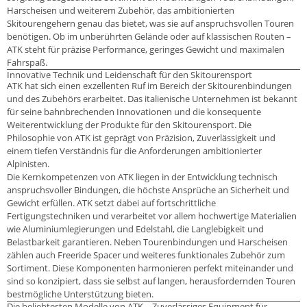
Harscheisen und weiterem Zubehör, das ambitionierten
Skitourengehern genau das bietet, was sie auf anspruchsvollen Touren
benötigen. Ob im unberührten Gelände oder auf klassischen Routen –
ATK steht für präzise Performance, geringes Gewicht und maximalen
Fahrspaß.
Innovative Technik und Leidenschaft für den Skitourensport
ATK hat sich einen exzellenten Ruf im Bereich der Skitourenbindungen
und des Zubehörs erarbeitet. Das italienische Unternehmen ist bekannt
für seine bahnbrechenden Innovationen und die konsequente
Weiterentwicklung der Produkte für den Skitourensport. Die
Philosophie von ATK ist geprägt von Präzision, Zuverlässigkeit und
einem tiefen Verständnis für die Anforderungen ambitionierter
Alpinisten.
Die Kernkompetenzen von ATK liegen in der Entwicklung technisch
anspruchsvoller Bindungen, die höchste Ansprüche an Sicherheit und
Gewicht erfüllen. ATK setzt dabei auf fortschrittliche
Fertigungstechniken und verarbeitet vor allem hochwertige Materialien
wie Aluminiumlegierungen und Edelstahl, die Langlebigkeit und
Belastbarkeit garantieren. Neben Tourenbindungen und Harscheisen
zählen auch Freeride Spacer und weiteres funktionales Zubehör zum
Sortiment. Diese Komponenten harmonieren perfekt miteinander und
sind so konzipiert, dass sie selbst auf langen, herausfordernden Touren
bestmögliche Unterstützung bieten.
Die beliebtesten Modelle von ATK – Zuverlässiges Equipment für