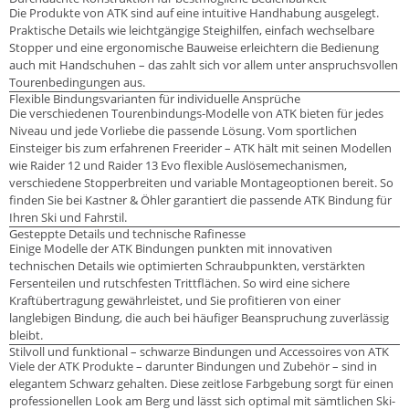
Die Produkte von ATK sind auf eine intuitive Handhabung ausgelegt.
Praktische Details wie leichtgängige Steighilfen, einfach wechselbare
Stopper und eine ergonomische Bauweise erleichtern die Bedienung
auch mit Handschuhen – das zahlt sich vor allem unter anspruchsvollen
Tourenbedingungen aus.
Flexible Bindungsvarianten für individuelle Ansprüche
Die verschiedenen Tourenbindungs-Modelle von ATK bieten für jedes
Niveau und jede Vorliebe die passende Lösung. Vom sportlichen
Einsteiger bis zum erfahrenen Freerider – ATK hält mit seinen Modellen
wie Raider 12 und Raider 13 Evo flexible Auslösemechanismen,
verschiedene Stopperbreiten und variable Montageoptionen bereit. So
finden Sie bei Kastner & Öhler garantiert die passende ATK Bindung für
Ihren Ski und Fahrstil.
Gesteppte Details und technische Rafinesse
Einige Modelle der ATK Bindungen punkten mit innovativen
technischen Details wie optimierten Schraubpunkten, verstärkten
Fersenteilen und rutschfesten Trittflächen. So wird eine sichere
Kraftübertragung gewährleistet, und Sie profitieren von einer
langlebigen Bindung, die auch bei häufiger Beanspruchung zuverlässig
bleibt.
Stilvoll und funktional – schwarze Bindungen und Accessoires von ATK
Viele der ATK Produkte – darunter Bindungen und Zubehör – sind in
elegantem Schwarz gehalten. Diese zeitlose Farbgebung sorgt für einen
professionellen Look am Berg und lässt sich optimal mit sämtlichen Ski-