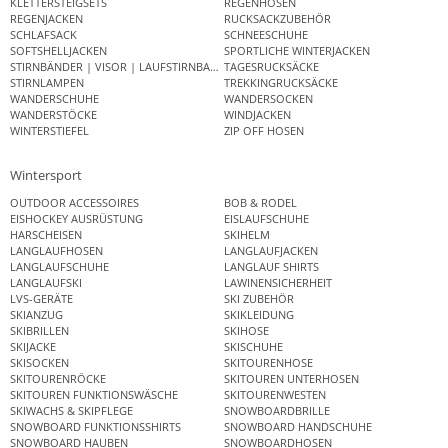
KLETTERSTEIGSETS
REGENHOSEN
REGENJACKEN
RUCKSACKZUBEHÖR
SCHLAFSACK
SCHNEESCHUHE
SOFTSHELLJACKEN
SPORTLICHE WINTERJACKEN
STIRNBÄNDER | VISOR | LAUFSTIRNBAND
TAGESRUCKSÄCKE
STIRNLAMPEN
TREKKINGRUCKSÄCKE
WANDERSCHUHE
WANDERSOCKEN
WANDERSTÖCKE
WINDJACKEN
WINTERSTIEFEL
ZIP OFF HOSEN
Wintersport
OUTDOOR ACCESSOIRES
BOB & RODEL
EISHOCKEY AUSRÜSTUNG
EISLAUFSCHUHE
HARSCHEISEN
SKIHELM
LANGLAUFHOSEN
LANGLAUFJACKEN
LANGLAUFSCHUHE
LANGLAUF SHIRTS
LANGLAUFSKI
LAWINENSICHERHEIT
LVS-GERÄTE
SKI ZUBEHÖR
SKIANZUG
SKIKLEIDUNG
SKIBRILLEN
SKIHOSE
SKIJACKE
SKISCHUHE
SKISOCKEN
SKITOURENHOSE
SKITOURENRÖCKE
SKITOUREN UNTERHOSEN
SKITOUREN FUNKTIONSWÄSCHE
SKITOURENWESTEN
SKIWACHS & SKIPFLEGE
SNOWBOARDBRILLE
SNOWBOARD FUNKTIONSSHIRTS
SNOWBOARD HANDSCHUHE
SNOWBOARD HAUBEN
SNOWBOARDHOSEN