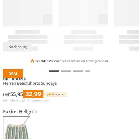
Nachhaltig
Beliebt!
6 Personen sehen sich diesen Artikel gerade an
DEAL
BILLABONG
Herren Beachshorts Sundays
32,99
55,95
Jetzt
sparen
UVP
inkl. Mwst zzgl.
Versandkosten
Farbe:
Hellgrün