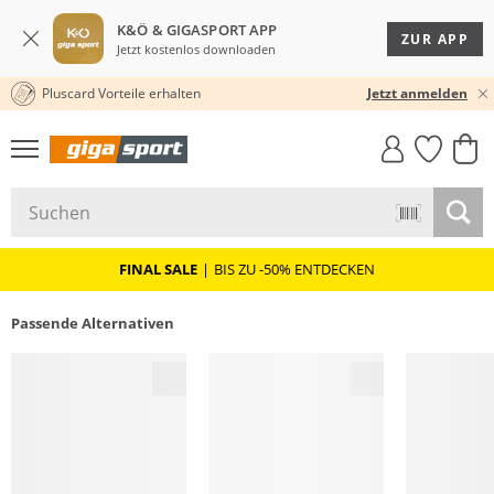
K&Ö & GIGASPORT APP
ZUR APP
Jetzt kostenlos downloaden
Pluscard Vorteile erhalten
★★★★★ 4,8 / 5,0 STERNE
Jetzt anmelden
GIGASTYLE
FAHRRAD­
CLICK &
CLICK &
MUST-HAVE
LEASING
COLLECT
RESERVE
FINAL SALE
|
BIS ZU -50% ENTDECKEN
Passende Alternativen