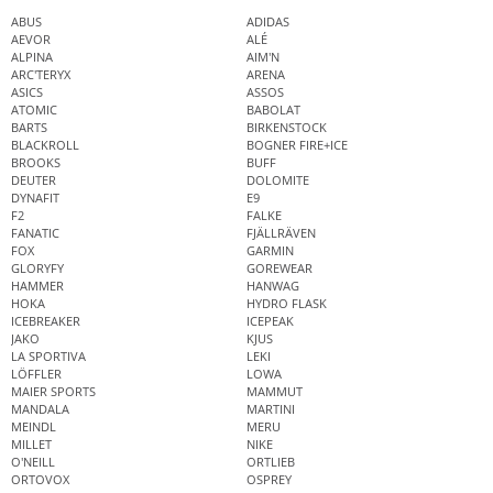
ABUS
ADIDAS
AEVOR
ALÉ
ALPINA
AIM'N
ARC'TERYX
ARENA
ASICS
ASSOS
ATOMIC
BABOLAT
BARTS
BIRKENSTOCK
BLACKROLL
BOGNER FIRE+ICE
BROOKS
BUFF
DEUTER
DOLOMITE
DYNAFIT
E9
F2
FALKE
FANATIC
FJÄLLRÄVEN
FOX
GARMIN
GLORYFY
GOREWEAR
HAMMER
HANWAG
HOKA
HYDRO FLASK
ICEBREAKER
ICEPEAK
JAKO
KJUS
LA SPORTIVA
LEKI
LÖFFLER
LOWA
MAIER SPORTS
MAMMUT
MANDALA
MARTINI
MEINDL
MERU
MILLET
NIKE
O'NEILL
ORTLIEB
ORTOVOX
OSPREY