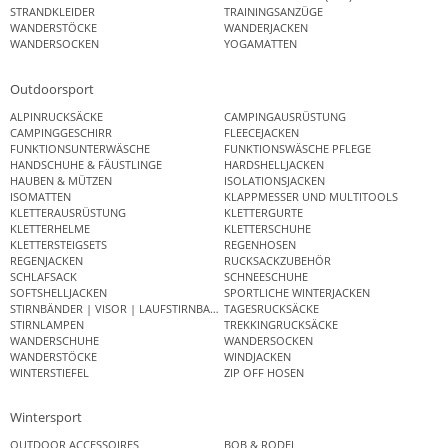
STRANDKLEIDER
TRAININGSANZÜGE
WANDERSTÖCKE
WANDERJACKEN
WANDERSOCKEN
YOGAMATTEN
Outdoorsport
ALPINRUCKSÄCKE
CAMPINGAUSRÜSTUNG
CAMPINGGESCHIRR
FLEECEJACKEN
FUNKTIONSUNTERWÄSCHE
FUNKTIONSWÄSCHE PFLEGE
HANDSCHUHE & FÄUSTLINGE
HARDSHELLJACKEN
HAUBEN & MÜTZEN
ISOLATIONSJACKEN
ISOMATTEN
KLAPPMESSER UND MULTITOOLS
KLETTERAUSRÜSTUNG
KLETTERGURTE
KLETTERHELME
KLETTERSCHUHE
KLETTERSTEIGSETS
REGENHOSEN
REGENJACKEN
RUCKSACKZUBEHÖR
SCHLAFSACK
SCHNEESCHUHE
SOFTSHELLJACKEN
SPORTLICHE WINTERJACKEN
STIRNBÄNDER | VISOR | LAUFSTIRNBAND
TAGESRUCKSÄCKE
STIRNLAMPEN
TREKKINGRUCKSÄCKE
WANDERSCHUHE
WANDERSOCKEN
WANDERSTÖCKE
WINDJACKEN
WINTERSTIEFEL
ZIP OFF HOSEN
Wintersport
OUTDOOR ACCESSOIRES
BOB & RODEL