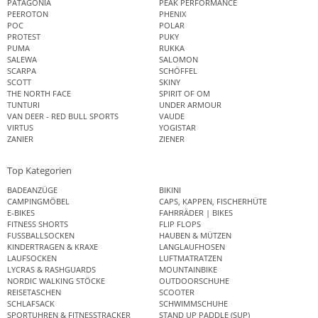
PATAGONIA
PEAK PERFORMANCE
PEEROTON
PHENIX
POC
POLAR
PROTEST
PUKY
PUMA
RUKKA
SALEWA
SALOMON
SCARPA
SCHÖFFEL
SCOTT
SKINY
THE NORTH FACE
SPIRIT OF OM
TUNTURI
UNDER ARMOUR
VAN DEER - RED BULL SPORTS
VAUDE
VIRTUS
YOGISTAR
ZANIER
ZIENER
Top Kategorien
BADEANZÜGE
BIKINI
CAMPINGMÖBEL
CAPS, KAPPEN, FISCHERHÜTE
E-BIKES
FAHRRÄDER | BIKES
FITNESS SHORTS
FLIP FLOPS
FUSSBALLSOCKEN
HAUBEN & MÜTZEN
KINDERTRAGEN & KRAXE
LANGLAUFHOSEN
LAUFSOCKEN
LUFTMATRATZEN
LYCRAS & RASHGUARDS
MOUNTAINBIKE
NORDIC WALKING STÖCKE
OUTDOORSCHUHE
REISETASCHEN
SCOOTER
SCHLAFSACK
SCHWIMMSCHUHE
SPORTUHREN & FITNESSTRACKER
STAND UP PADDLE (SUP)