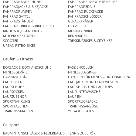
FAHRRADHANDSCHUHE
FAHRRADHELME & MTB HELME
FAHRRADJACKE & BIKEJACKE
FAHRRADPEDALE
FAHRRADPUMPEN
FAHRRAD RUCKSÄCKE
FAHRRAD SATTEL
FAHRRADSCHLÖSSER
FAHRRADSTÄNDER
GEPÄCKTRÄGER
FAHRRAD TRIKOT & BIKE TRIKOT
GRAVEL BIKE
KINDER- & JUGENDBIKES
MOUNTAINBIKE
MTB PROTEKTOREN
RENNRÄDER
SCOOTER
TREKKINGBIKES & CITYBIKES
URBAN RETRO BIKES
Laufen & Fitness
BOXSACK & BOXHANDSCHUHE
FASZIENROLLEN
FITNESSGERÄTE
FITNESSLEGGINGS
GYMNASTIKBÄLLE
HANTELN FÜR FITNESS- UND KRAFTTRAINI
LAUFHOSEN
LAUFJACKEN UND LAUFWESTEN
LAUFSCHUHE
LAUFSHIRTS UND LAUFTOPS
LAUFSOCKEN
LAUFUNTERWÄSCHE
LAUFZUBEHÖR
LAUF BH
SPORTNAHRUNG
SPORTRUCKSÄCKE
SPORTTASCHEN
TRAININGSANZÜGE
TRAININGSMATTEN
YOGA & PILATES
Ballsport
BADMINTONSCHLÄGER & FEDERBALL SETS
TENNIS ZUBEHÖR