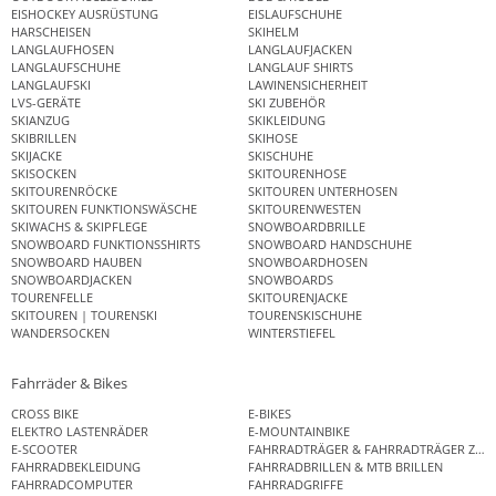
EISHOCKEY AUSRÜSTUNG
EISLAUFSCHUHE
HARSCHEISEN
SKIHELM
LANGLAUFHOSEN
LANGLAUFJACKEN
LANGLAUFSCHUHE
LANGLAUF SHIRTS
LANGLAUFSKI
LAWINENSICHERHEIT
LVS-GERÄTE
SKI ZUBEHÖR
SKIANZUG
SKIKLEIDUNG
SKIBRILLEN
SKIHOSE
SKIJACKE
SKISCHUHE
SKISOCKEN
SKITOURENHOSE
SKITOURENRÖCKE
SKITOUREN UNTERHOSEN
SKITOUREN FUNKTIONSWÄSCHE
SKITOURENWESTEN
SKIWACHS & SKIPFLEGE
SNOWBOARDBRILLE
SNOWBOARD FUNKTIONSSHIRTS
SNOWBOARD HANDSCHUHE
SNOWBOARD HAUBEN
SNOWBOARDHOSEN
SNOWBOARDJACKEN
SNOWBOARDS
TOURENFELLE
SKITOURENJACKE
SKITOUREN | TOURENSKI
TOURENSKISCHUHE
WANDERSOCKEN
WINTERSTIEFEL
Fahrräder & Bikes
CROSS BIKE
E-BIKES
ELEKTRO LASTENRÄDER
E-MOUNTAINBIKE
E-SCOOTER
FAHRRADTRÄGER & FAHRRADTRÄGER ZUB
FAHRRADBEKLEIDUNG
FAHRRADBRILLEN & MTB BRILLEN
FAHRRADCOMPUTER
FAHRRADGRIFFE