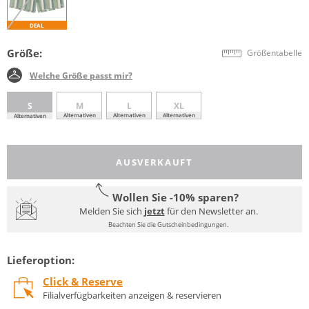
DEAL
Größe:
Größentabelle
Welche Größe passt mir?
S
M
L
XL
Alternativen
Alternativen
Alternativen
Alternativen
AUSVERKAUFT
Wollen Sie -10% sparen?
Melden Sie sich
jetzt
für den Newsletter an.
Beachten Sie die Gutscheinbedingungen.
Lieferoption:
Click & Reserve
Filialverfügbarkeiten anzeigen & reservieren