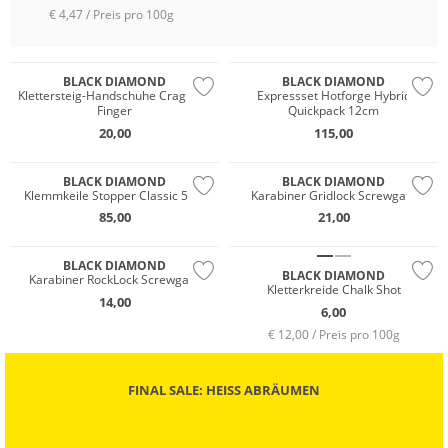
€ 4,47 / Preis pro 100g
BLACK DIAMOND
BLACK DIAMOND
Klettersteig-Handschuhe Crag Half
Expressset Hotforge Hybrid
Finger
Quickpack 12cm
20,00
115,00
BLACK DIAMOND
BLACK DIAMOND
Klemmkeile Stopper Classic 5-11
Karabiner Gridlock Screwgate
85,00
21,00
BLACK DIAMOND
BLACK DIAMOND
Karabiner RockLock Screwgate
Kletterkreide Chalk Shot
14,00
6,00
€ 12,00 / Preis pro 100g
FINAL SALE: HEISS ABRÄUMEN