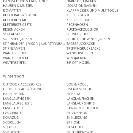
HANDSCHUHE & FÄUSTLINGE
HARDSHELLJACKEN
HAUBEN & MÜTZEN
ISOLATIONSJACKEN
ISOMATTEN
KLAPPMESSER UND MULTITOOLS
KLETTERAUSRÜSTUNG
KLETTERGURTE
KLETTERHELME
KLETTERSCHUHE
KLETTERSTEIGSETS
REGENHOSEN
REGENJACKEN
RUCKSACKZUBEHÖR
SCHLAFSACK
SCHNEESCHUHE
SOFTSHELLJACKEN
SPORTLICHE WINTERJACKEN
STIRNBÄNDER | VISOR | LAUFSTIRNBAND
TAGESRUCKSÄCKE
STIRNLAMPEN
TREKKINGRUCKSÄCKE
WANDERSCHUHE
WANDERSOCKEN
WANDERSTÖCKE
WINDJACKEN
WINTERSTIEFEL
ZIP OFF HOSEN
Wintersport
OUTDOOR ACCESSOIRES
BOB & RODEL
EISHOCKEY AUSRÜSTUNG
EISLAUFSCHUHE
HARSCHEISEN
SKIHELM
LANGLAUFHOSEN
LANGLAUFJACKEN
LANGLAUFSCHUHE
LANGLAUF SHIRTS
LANGLAUFSKI
LAWINENSICHERHEIT
LVS-GERÄTE
SKI ZUBEHÖR
SKIANZUG
SKIKLEIDUNG
SKIBRILLEN
SKIHOSE
SKIJACKE
SKISCHUHE
SKISOCKEN
SKITOURENHOSE