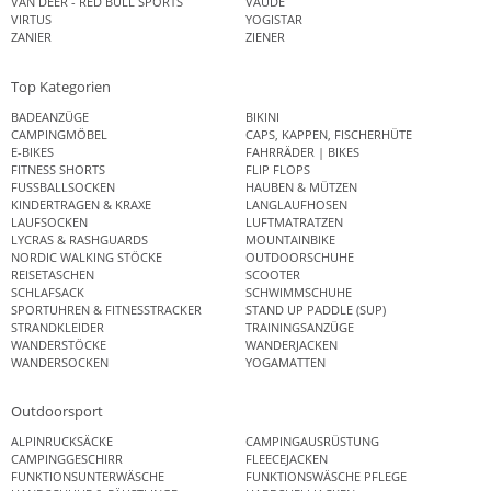
VAN DEER - RED BULL SPORTS
VAUDE
VIRTUS
YOGISTAR
ZANIER
ZIENER
Top Kategorien
BADEANZÜGE
BIKINI
CAMPINGMÖBEL
CAPS, KAPPEN, FISCHERHÜTE
E-BIKES
FAHRRÄDER | BIKES
FITNESS SHORTS
FLIP FLOPS
FUSSBALLSOCKEN
HAUBEN & MÜTZEN
KINDERTRAGEN & KRAXE
LANGLAUFHOSEN
LAUFSOCKEN
LUFTMATRATZEN
LYCRAS & RASHGUARDS
MOUNTAINBIKE
NORDIC WALKING STÖCKE
OUTDOORSCHUHE
REISETASCHEN
SCOOTER
SCHLAFSACK
SCHWIMMSCHUHE
SPORTUHREN & FITNESSTRACKER
STAND UP PADDLE (SUP)
STRANDKLEIDER
TRAININGSANZÜGE
WANDERSTÖCKE
WANDERJACKEN
WANDERSOCKEN
YOGAMATTEN
Outdoorsport
ALPINRUCKSÄCKE
CAMPINGAUSRÜSTUNG
CAMPINGGESCHIRR
FLEECEJACKEN
FUNKTIONSUNTERWÄSCHE
FUNKTIONSWÄSCHE PFLEGE