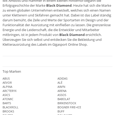
Mit Amboss und Hammer in einem kleinen Hinterhof begann die
Erfolgsgeschichte der Marke
Black Diamond
. Heute hat sich die Marke
zu einem globalen Unternehmen entwickelt, welches sich einen Namen
unter Kletterern und Skifahren gemacht hat. Dabei ist das Label ständig
darum bemüht, die Zeile und Werte der Sportarten im Design und der
Funktionalität der Ausrüstung mit einfließen zu lassen. Die grenzenlose
Energie und die Leidenschaft, die die Entwickler und Mitarbeiter
mitbringen, ist in jedem Produkt von
Black Diamond
ersichtlich.
Überzeugen Sie sich selbst und entdecken Sie die Bekleidung und
Kletterausrüstung des Labels im
Gigasport Online Shop
.
Top Marken
ABUS
ADIDAS
AEVOR
ALÉ
ALPINA
AIM'N
ARC'TERYX
ARENA
ASICS
ASSOS
ATOMIC
BABOLAT
BARTS
BIRKENSTOCK
BLACKROLL
BOGNER FIRE+ICE
BROOKS
BUFF