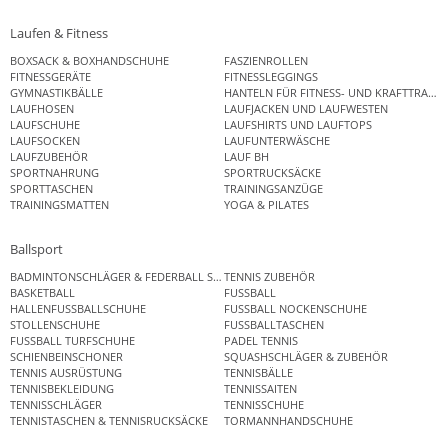
Laufen & Fitness
BOXSACK & BOXHANDSCHUHE
FASZIENROLLEN
FITNESSGERÄTE
FITNESSLEGGINGS
GYMNASTIKBÄLLE
HANTELN FÜR FITNESS- UND KRAFTTRAINI
LAUFHOSEN
LAUFJACKEN UND LAUFWESTEN
LAUFSCHUHE
LAUFSHIRTS UND LAUFTOPS
LAUFSOCKEN
LAUFUNTERWÄSCHE
LAUFZUBEHÖR
LAUF BH
SPORTNAHRUNG
SPORTRUCKSÄCKE
SPORTTASCHEN
TRAININGSANZÜGE
TRAININGSMATTEN
YOGA & PILATES
Ballsport
BADMINTONSCHLÄGER & FEDERBALL SETS
TENNIS ZUBEHÖR
BASKETBALL
FUSSBALL
HALLENFUSSBALLSCHUHE
FUSSBALL NOCKENSCHUHE
STOLLENSCHUHE
FUSSBALLTASCHEN
FUSSBALL TURFSCHUHE
PADEL TENNIS
SCHIENBEINSCHONER
SQUASHSCHLÄGER & ZUBEHÖR
TENNIS AUSRÜSTUNG
TENNISBÄLLE
TENNISBEKLEIDUNG
TENNISSAITEN
TENNISSCHLÄGER
TENNISSCHUHE
TENNISTASCHEN & TENNISRUCKSÄCKE
TORMANNHANDSCHUHE