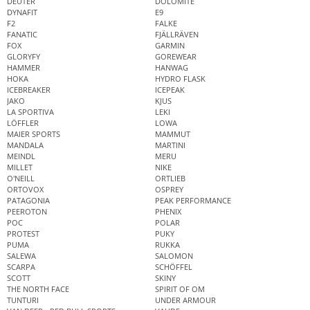
DEUTER
DOLOMITE
DYNAFIT
E9
F2
FALKE
FANATIC
FJÄLLRÄVEN
FOX
GARMIN
GLORYFY
GOREWEAR
HAMMER
HANWAG
HOKA
HYDRO FLASK
ICEBREAKER
ICEPEAK
JAKO
KJUS
LA SPORTIVA
LEKI
LÖFFLER
LOWA
MAIER SPORTS
MAMMUT
MANDALA
MARTINI
MEINDL
MERU
MILLET
NIKE
O'NEILL
ORTLIEB
ORTOVOX
OSPREY
PATAGONIA
PEAK PERFORMANCE
PEEROTON
PHENIX
POC
POLAR
PROTEST
PUKY
PUMA
RUKKA
SALEWA
SALOMON
SCARPA
SCHÖFFEL
SCOTT
SKINY
THE NORTH FACE
SPIRIT OF OM
TUNTURI
UNDER ARMOUR