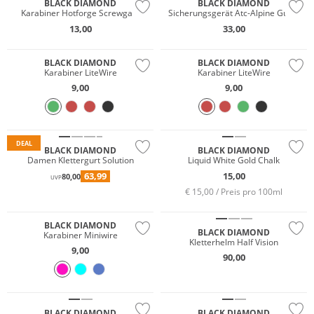
BLACK DIAMOND
BLACK DIAMOND
Karabiner Hotforge Screwgate
Sicherungsgerät Atc-Alpine Guide
13,00
33,00
BLACK DIAMOND
BLACK DIAMOND
Karabiner LiteWire
Karabiner LiteWire
9,00
9,00
DEAL
BLACK DIAMOND
BLACK DIAMOND
Damen Klettergurt Solution
Liquid White Gold Chalk
63,99
15,00
80,00
UVP
€ 15,00 / Preis pro 100ml
BLACK DIAMOND
BLACK DIAMOND
Karabiner Miniwire
Kletterhelm Half Vision
9,00
90,00
BLACK DIAMOND
BLACK DIAMOND