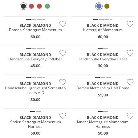
BLACK DIAMOND
BLACK DIAMOND
Damen Klettergurt Momentum
Klettergurt Momentum
60,00
60,00
Nachhaltig
BLACK DIAMOND
BLACK DIAMOND
Handschuhe Everyday Softshell
Handschuhe Everyday Fleece
45,00
30,00
BLACK DIAMOND
BLACK DIAMOND
Handschuhe Lightweight Screentab
Damen Kletterhelm Half Dome
Liners A-D
55,00
30,00
BLACK DIAMOND
BLACK DIAMOND
Kinder Klettergurt Momentum
Kinder Klettergurt Momentum
Harness
Harness
50,00
50,00