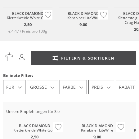
BLACK DIAMOND
BLACK DIAMOND
BLACK 
Kletterkreide White Gold
Karabiner LiteWire
Kletterstei
Crag Hal
2,50
9,00
20
€ 4,47 / Preis pro 100g
FILTERN & SORTIEREN
Beliebte Filter:
FÜR
GRÖSSE
FARBE
PREIS
RABATT
Unsere Empfehlungen für Sie
BLACK DIAMOND
BLACK DIAMOND
Kletterkreide White Gold
Karabiner LiteWire
Kl
2,50
9,00