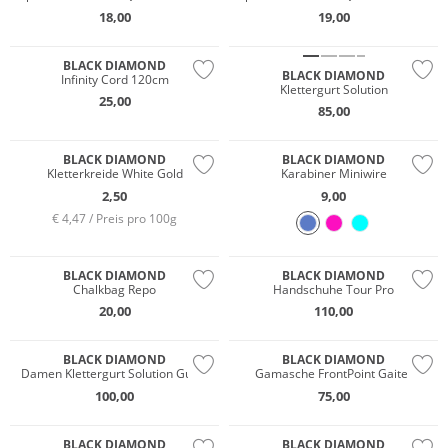
18,00
19,00
BLACK DIAMOND
BLACK DIAMOND
Infinity Cord 120cm
Klettergurt Solution
25,00
85,00
BLACK DIAMOND
BLACK DIAMOND
Kletterkreide White Gold
Karabiner Miniwire
2,50
9,00
€ 4,47 / Preis pro 100g
BLACK DIAMOND
BLACK DIAMOND
Chalkbag Repo
Handschuhe Tour Pro
20,00
110,00
GORE-TEX
BLACK DIAMOND
BLACK DIAMOND
Damen Klettergurt Solution Guide
Gamasche FrontPoint Gaiter
100,00
75,00
Wasserfest
BLACK DIAMOND
BLACK DIAMOND