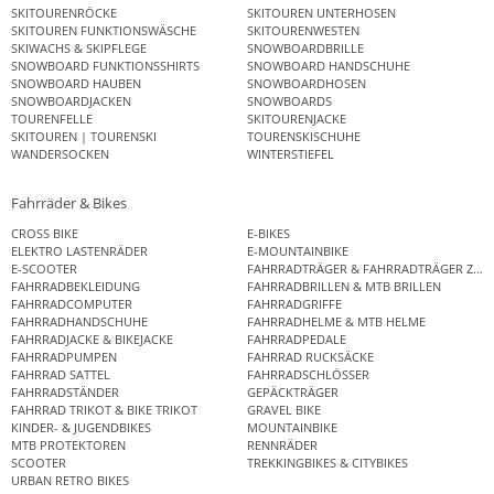
SKITOURENRÖCKE
SKITOUREN UNTERHOSEN
SKITOUREN FUNKTIONSWÄSCHE
SKITOURENWESTEN
SKIWACHS & SKIPFLEGE
SNOWBOARDBRILLE
SNOWBOARD FUNKTIONSSHIRTS
SNOWBOARD HANDSCHUHE
SNOWBOARD HAUBEN
SNOWBOARDHOSEN
SNOWBOARDJACKEN
SNOWBOARDS
TOURENFELLE
SKITOURENJACKE
SKITOUREN | TOURENSKI
TOURENSKISCHUHE
WANDERSOCKEN
WINTERSTIEFEL
Fahrräder & Bikes
CROSS BIKE
E-BIKES
ELEKTRO LASTENRÄDER
E-MOUNTAINBIKE
E-SCOOTER
FAHRRADTRÄGER & FAHRRADTRÄGER ZUB
FAHRRADBEKLEIDUNG
FAHRRADBRILLEN & MTB BRILLEN
FAHRRADCOMPUTER
FAHRRADGRIFFE
FAHRRADHANDSCHUHE
FAHRRADHELME & MTB HELME
FAHRRADJACKE & BIKEJACKE
FAHRRADPEDALE
FAHRRADPUMPEN
FAHRRAD RUCKSÄCKE
FAHRRAD SATTEL
FAHRRADSCHLÖSSER
FAHRRADSTÄNDER
GEPÄCKTRÄGER
FAHRRAD TRIKOT & BIKE TRIKOT
GRAVEL BIKE
KINDER- & JUGENDBIKES
MOUNTAINBIKE
MTB PROTEKTOREN
RENNRÄDER
SCOOTER
TREKKINGBIKES & CITYBIKES
URBAN RETRO BIKES