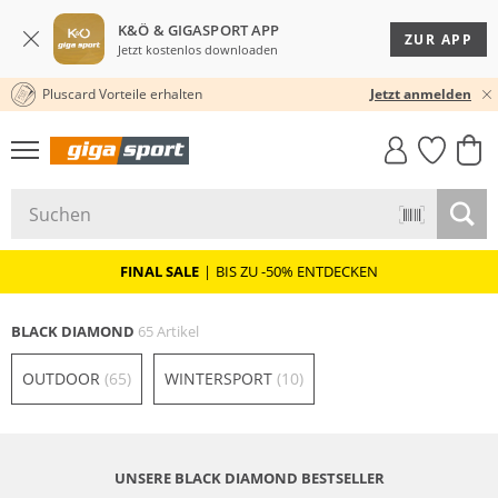
K&Ö & GIGASPORT APP
ZUR APP
Jetzt kostenlos downloaden
Pluscard Vorteile erhalten
30 TAGE RÜCKGABERECHT
Jetzt anmelden
GIGASTYLE
FAHRRAD­
CLICK &
CLICK &
MUST-HAVE
LEASING
COLLECT
RESERVE
FINAL SALE
|
BIS ZU -50% ENTDECKEN
BLACK DIAMOND
65 Artikel
OUTDOOR
(65)
WINTERSPORT
(10)
UNSERE BLACK DIAMOND BESTSELLER