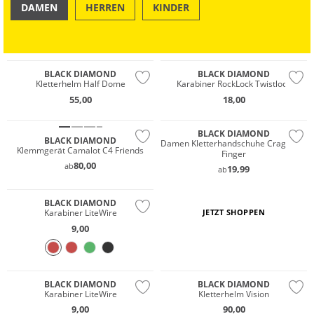
DAMEN
HERREN
KINDER
OUTDOOR
SWIM & BEACH
BLACK DIAMOND
BLACK DIAMOND
Kletterhelm Half Dome
Karabiner RockLock Twistlock
55,00
18,00
BLACK DIAMOND
BLACK DIAMOND
Damen Kletterhandschuhe Crag Half-
Klemmgerät Camalot C4 Friends
Finger
80,00
ab
19,99
ab
BLACK DIAMOND
Karabiner LiteWire
JETZT SHOPPEN
9,00
BLACK DIAMOND
BLACK DIAMOND
Karabiner LiteWire
Kletterhelm Vision
9,00
90,00