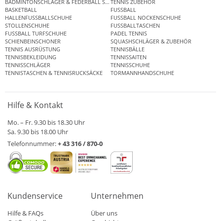
BADMINTONSCHLÄGER & FEDERBALL SETS
TENNIS ZUBEHÖR
BASKETBALL
FUSSBALL
HALLENFUSSBALLSCHUHE
FUSSBALL NOCKENSCHUHE
STOLLENSCHUHE
FUSSBALLTASCHEN
FUSSBALL TURFSCHUHE
PADEL TENNIS
SCHIENBEINSCHONER
SQUASHSCHLÄGER & ZUBEHÖR
TENNIS AUSRÜSTUNG
TENNISBÄLLE
TENNISBEKLEIDUNG
TENNISSAITEN
TENNISSCHLÄGER
TENNISSCHUHE
TENNISTASCHEN & TENNISRUCKSÄCKE
TORMANNHANDSCHUHE
Hilfe & Kontakt
Mo. – Fr. 9.30 bis 18.30 Uhr
Sa. 9.30 bis 18.00 Uhr
Telefonnummer:
+ 43 316 / 870-0
Kundenservice
Unternehmen
Hilfe & FAQs
Über uns