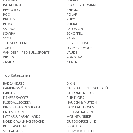
ORTOVOX
OSPREY
PATAGONIA
PEAK PERFORMANCE
PEEROTON
PHENIX
POC
POLAR
PROTEST
PUKY
PUMA
RUKKA
SALEWA
SALOMON
SCARPA
SCHÖFFEL
SCOTT
SKINY
THE NORTH FACE
SPIRIT OF OM
TUNTURI
UNDER ARMOUR
VAN DEER - RED BULL SPORTS
VAUDE
VIRTUS
YOGISTAR
ZANIER
ZIENER
Top Kategorien
BADEANZÜGE
BIKINI
CAMPINGMÖBEL
CAPS, KAPPEN, FISCHERHÜTE
E-BIKES
FAHRRÄDER | BIKES
FITNESS SHORTS
FLIP FLOPS
FUSSBALLSOCKEN
HAUBEN & MÜTZEN
KINDERTRAGEN & KRAXE
LANGLAUFHOSEN
LAUFSOCKEN
LUFTMATRATZEN
LYCRAS & RASHGUARDS
MOUNTAINBIKE
NORDIC WALKING STÖCKE
OUTDOORSCHUHE
REISETASCHEN
SCOOTER
SCHLAFSACK
SCHWIMMSCHUHE