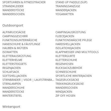
SPORTUHREN & FITNESSTRACKER
STAND UP PADDLE (SUP)
STRANDKLEIDER
TRAININGSANZÜGE
WANDERSTÖCKE
WANDERJACKEN
WANDERSOCKEN
YOGAMATTEN
Outdoorsport
ALPINRUCKSÄCKE
CAMPINGAUSRÜSTUNG
CAMPINGGESCHIRR
FLEECEJACKEN
FUNKTIONSUNTERWÄSCHE
FUNKTIONSWÄSCHE PFLEGE
HANDSCHUHE & FÄUSTLINGE
HARDSHELLJACKEN
HAUBEN & MÜTZEN
ISOLATIONSJACKEN
ISOMATTEN
KLAPPMESSER UND MULTITOOLS
KLETTERAUSRÜSTUNG
KLETTERGURTE
KLETTERHELME
KLETTERSCHUHE
KLETTERSTEIGSETS
REGENHOSEN
REGENJACKEN
RUCKSACKZUBEHÖR
SCHLAFSACK
SCHNEESCHUHE
SOFTSHELLJACKEN
SPORTLICHE WINTERJACKEN
STIRNBÄNDER | VISOR | LAUFSTIRNBAND
TAGESRUCKSÄCKE
STIRNLAMPEN
TREKKINGRUCKSÄCKE
WANDERSCHUHE
WANDERSOCKEN
WANDERSTÖCKE
WINDJACKEN
WINTERSTIEFEL
ZIP OFF HOSEN
Wintersport