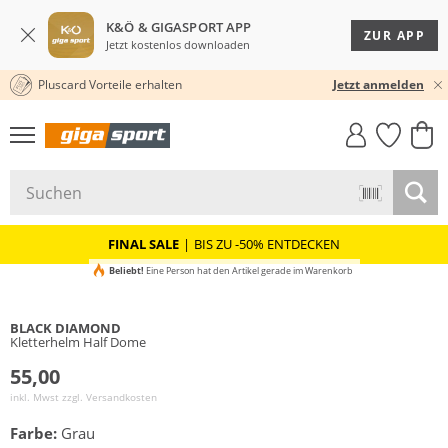
K&Ö & GIGASPORT APP
ZUR APP
Jetzt kostenlos downloaden
Pluscard Vorteile erhalten
30 TAGE RÜCKGABERECHT
Jetzt anmelden
GIGASTYLE
FAHRRAD­
CLICK &
CLICK &
MUST-HAVE
LEASING
COLLECT
RESERVE
FINAL SALE
|
BIS ZU -50% ENTDECKEN
Beliebt!
Eine Person hat den Artikel gerade im Warenkorb
BLACK DIAMOND
Kletterhelm Half Dome
55,00
inkl. Mwst zzgl.
Versandkosten
Farbe:
Grau