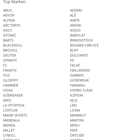
Top Marken
ABUS
ADIDAS
AEVOR
ALÉ
ALPINA
AIM'N
ARC'TERYX
ARENA
ASICS
ASSOS
ATOMIC
BABOLAT
BARTS
BIRKENSTOCK
BLACKROLL
BOGNER FIRE+ICE
BROOKS
BUFF
DEUTER
DOLOMITE
DYNAFIT
E9
F2
FALKE
FANATIC
FJÄLLRÄVEN
FOX
GARMIN
GLORYFY
GOREWEAR
HAMMER
HANWAG
HOKA
HYDRO FLASK
ICEBREAKER
ICEPEAK
JAKO
KJUS
LA SPORTIVA
LEKI
LÖFFLER
LOWA
MAIER SPORTS
MAMMUT
MANDALA
MARTINI
MEINDL
MERU
MILLET
NIKE
O'NEILL
ORTLIEB