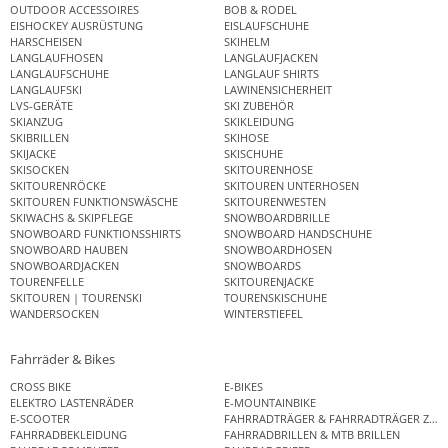
OUTDOOR ACCESSOIRES
BOB & RODEL
EISHOCKEY AUSRÜSTUNG
EISLAUFSCHUHE
HARSCHEISEN
SKIHELM
LANGLAUFHOSEN
LANGLAUFJACKEN
LANGLAUFSCHUHE
LANGLAUF SHIRTS
LANGLAUFSKI
LAWINENSICHERHEIT
LVS-GERÄTE
SKI ZUBEHÖR
SKIANZUG
SKIKLEIDUNG
SKIBRILLEN
SKIHOSE
SKIJACKE
SKISCHUHE
SKISOCKEN
SKITOURENHOSE
SKITOURENRÖCKE
SKITOUREN UNTERHOSEN
SKITOUREN FUNKTIONSWÄSCHE
SKITOURENWESTEN
SKIWACHS & SKIPFLEGE
SNOWBOARDBRILLE
SNOWBOARD FUNKTIONSSHIRTS
SNOWBOARD HANDSCHUHE
SNOWBOARD HAUBEN
SNOWBOARDHOSEN
SNOWBOARDJACKEN
SNOWBOARDS
TOURENFELLE
SKITOURENJACKE
SKITOUREN | TOURENSKI
TOURENSKISCHUHE
WANDERSOCKEN
WINTERSTIEFEL
Fahrräder & Bikes
CROSS BIKE
E-BIKES
ELEKTRO LASTENRÄDER
E-MOUNTAINBIKE
E-SCOOTER
FAHRRADTRÄGER & FAHRRADTRÄGER ZUB
FAHRRADBEKLEIDUNG
FAHRRADBRILLEN & MTB BRILLEN