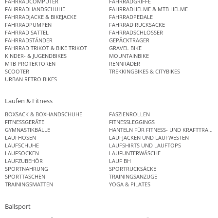
FAHRRADCOMPUTER
FAHRRADGRIFFE
FAHRRADHANDSCHUHE
FAHRRADHELME & MTB HELME
FAHRRADJACKE & BIKEJACKE
FAHRRADPEDALE
FAHRRADPUMPEN
FAHRRAD RUCKSÄCKE
FAHRRAD SATTEL
FAHRRADSCHLÖSSER
FAHRRADSTÄNDER
GEPÄCKTRÄGER
FAHRRAD TRIKOT & BIKE TRIKOT
GRAVEL BIKE
KINDER- & JUGENDBIKES
MOUNTAINBIKE
MTB PROTEKTOREN
RENNRÄDER
SCOOTER
TREKKINGBIKES & CITYBIKES
URBAN RETRO BIKES
Laufen & Fitness
BOXSACK & BOXHANDSCHUHE
FASZIENROLLEN
FITNESSGERÄTE
FITNESSLEGGINGS
GYMNASTIKBÄLLE
HANTELN FÜR FITNESS- UND KRAFTTRAINI
LAUFHOSEN
LAUFJACKEN UND LAUFWESTEN
LAUFSCHUHE
LAUFSHIRTS UND LAUFTOPS
LAUFSOCKEN
LAUFUNTERWÄSCHE
LAUFZUBEHÖR
LAUF BH
SPORTNAHRUNG
SPORTRUCKSÄCKE
SPORTTASCHEN
TRAININGSANZÜGE
TRAININGSMATTEN
YOGA & PILATES
Ballsport