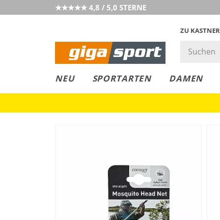
★★★★★ 4,8 / 5,0 STERNE
ZU KASTNER
GIGAGREEN
GIGASTYLE
FAHRRAD­
CLICK &
CLICK &
NEU
SPORTARTEN
DAMEN
LEASING
COLLECT
RESERVE