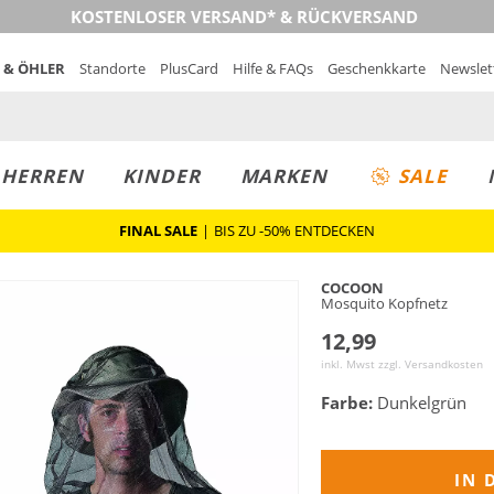
KOSTENLOSER VERSAND* & RÜCKVERSAND
 & ÖHLER
Standorte
PlusCard
Hilfe & FAQs
Geschenkkarte
Newslet
MUST-HAVE
PREIS & WERT
SALE
HERREN
KINDER
MARKEN
SALE
FINAL SALE
|
BIS ZU -50% ENTDECKEN
COCOON
Mosquito Kopfnetz
12,99
inkl. Mwst zzgl.
Versandkosten
Farbe:
Dunkelgrün
IN 