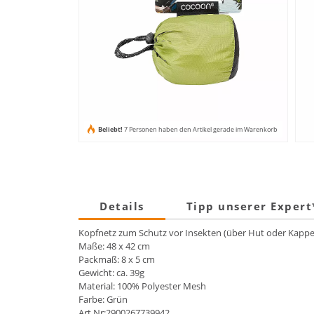
Beliebt!
7 Personen haben den Artikel gerade im Warenkorb
Details
Tipp unserer Exper
Kopfnetz zum Schutz vor Insekten (über Hut oder Kappe 
Maße: 48 x 42 cm
Packmaß: 8 x 5 cm
Gewicht: ca. 39g
Material: 100% Polyester Mesh
Farbe: Grün
Art.Nr:2900267739942