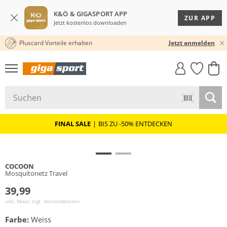
K&Ö & GIGASPORT APP
ZUR APP
Jetzt kostenlos downloaden
Pluscard Vorteile erhalten
30 TAGE RÜCKGABERECHT
Jetzt anmelden
GIGASTYLE
FAHRRAD­
CLICK &
CLICK &
MUST-HAVE
LEASING
COLLECT
RESERVE
FINAL SALE
|
BIS ZU -50% ENTDECKEN
COCOON
Mosquitonetz Travel
39,99
inkl. Mwst zzgl.
Versandkosten
Farbe:
Weiss