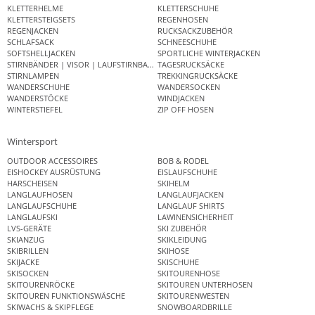
KLETTERHELME
KLETTERSCHUHE
KLETTERSTEIGSETS
REGENHOSEN
REGENJACKEN
RUCKSACKZUBEHÖR
SCHLAFSACK
SCHNEESCHUHE
SOFTSHELLJACKEN
SPORTLICHE WINTERJACKEN
STIRNBÄNDER | VISOR | LAUFSTIRNBAND
TAGESRUCKSÄCKE
STIRNLAMPEN
TREKKINGRUCKSÄCKE
WANDERSCHUHE
WANDERSOCKEN
WANDERSTÖCKE
WINDJACKEN
WINTERSTIEFEL
ZIP OFF HOSEN
Wintersport
OUTDOOR ACCESSOIRES
BOB & RODEL
EISHOCKEY AUSRÜSTUNG
EISLAUFSCHUHE
HARSCHEISEN
SKIHELM
LANGLAUFHOSEN
LANGLAUFJACKEN
LANGLAUFSCHUHE
LANGLAUF SHIRTS
LANGLAUFSKI
LAWINENSICHERHEIT
LVS-GERÄTE
SKI ZUBEHÖR
SKIANZUG
SKIKLEIDUNG
SKIBRILLEN
SKIHOSE
SKIJACKE
SKISCHUHE
SKISOCKEN
SKITOURENHOSE
SKITOURENRÖCKE
SKITOUREN UNTERHOSEN
SKITOUREN FUNKTIONSWÄSCHE
SKITOURENWESTEN
SKIWACHS & SKIPFLEGE
SNOWBOARDBRILLE