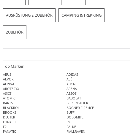
AUSRÜSTUNG & ZUBEHÖR
CAMPING & TREKKING
ZUBEHÖR
Top Marken
ABUS
ADIDAS
AEVOR
ALÉ
ALPINA
AIM'N
ARC'TERYX
ARENA
ASICS
ASSOS
ATOMIC
BABOLAT
BARTS
BIRKENSTOCK
BLACKROLL
BOGNER FIRE+ICE
BROOKS
BUFF
DEUTER
DOLOMITE
DYNAFIT
E9
F2
FALKE
FANATIC
FJÄLLRÄVEN