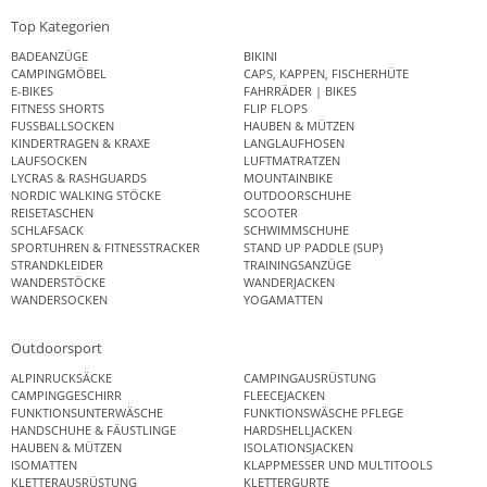
Top Kategorien
BADEANZÜGE
BIKINI
CAMPINGMÖBEL
CAPS, KAPPEN, FISCHERHÜTE
E-BIKES
FAHRRÄDER | BIKES
FITNESS SHORTS
FLIP FLOPS
FUSSBALLSOCKEN
HAUBEN & MÜTZEN
KINDERTRAGEN & KRAXE
LANGLAUFHOSEN
LAUFSOCKEN
LUFTMATRATZEN
LYCRAS & RASHGUARDS
MOUNTAINBIKE
NORDIC WALKING STÖCKE
OUTDOORSCHUHE
REISETASCHEN
SCOOTER
SCHLAFSACK
SCHWIMMSCHUHE
SPORTUHREN & FITNESSTRACKER
STAND UP PADDLE (SUP)
STRANDKLEIDER
TRAININGSANZÜGE
WANDERSTÖCKE
WANDERJACKEN
WANDERSOCKEN
YOGAMATTEN
Outdoorsport
ALPINRUCKSÄCKE
CAMPINGAUSRÜSTUNG
CAMPINGGESCHIRR
FLEECEJACKEN
FUNKTIONSUNTERWÄSCHE
FUNKTIONSWÄSCHE PFLEGE
HANDSCHUHE & FÄUSTLINGE
HARDSHELLJACKEN
HAUBEN & MÜTZEN
ISOLATIONSJACKEN
ISOMATTEN
KLAPPMESSER UND MULTITOOLS
KLETTERAUSRÜSTUNG
KLETTERGURTE