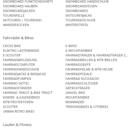
SNOWBOARD FUNKTIONSSHIRTS
SNOWBOARD HANDSCHUHE
SNOWBOARD HAUBEN
SNOWBOARDHOSEN
SNOWBOARDJACKEN
SNOWBOARDS
TOURENFELLE
SKITOURENJACKE
SKITOUREN | TOURENSKI
TOURENSKISCHUHE
WANDERSOCKEN
WINTERSTIEFEL
Fahrräder & Bikes
CROSS BIKE
E-BIKES
ELEKTRO LASTENRÄDER
E-MOUNTAINBIKE
E-SCOOTER
FAHRRADTRÄGER & FAHRRADTRÄGER ZUB
FAHRRADBEKLEIDUNG
FAHRRADBRILLEN & MTB BRILLEN
FAHRRADCOMPUTER
FAHRRADGRIFFE
FAHRRADHANDSCHUHE
FAHRRADHELME & MTB HELME
FAHRRADJACKE & BIKEJACKE
FAHRRADPEDALE
FAHRRADPUMPEN
FAHRRAD RUCKSÄCKE
FAHRRAD SATTEL
FAHRRADSCHLÖSSER
FAHRRADSTÄNDER
GEPÄCKTRÄGER
FAHRRAD TRIKOT & BIKE TRIKOT
GRAVEL BIKE
KINDER- & JUGENDBIKES
MOUNTAINBIKE
MTB PROTEKTOREN
RENNRÄDER
SCOOTER
TREKKINGBIKES & CITYBIKES
URBAN RETRO BIKES
Laufen & Fitness