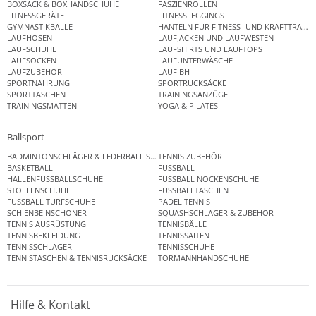
BOXSACK & BOXHANDSCHUHE
FASZIENROLLEN
FITNESSGERÄTE
FITNESSLEGGINGS
GYMNASTIKBÄLLE
HANTELN FÜR FITNESS- UND KRAFTTRAINI
LAUFHOSEN
LAUFJACKEN UND LAUFWESTEN
LAUFSCHUHE
LAUFSHIRTS UND LAUFTOPS
LAUFSOCKEN
LAUFUNTERWÄSCHE
LAUFZUBEHÖR
LAUF BH
SPORTNAHRUNG
SPORTRUCKSÄCKE
SPORTTASCHEN
TRAININGSANZÜGE
TRAININGSMATTEN
YOGA & PILATES
Ballsport
BADMINTONSCHLÄGER & FEDERBALL SETS
TENNIS ZUBEHÖR
BASKETBALL
FUSSBALL
HALLENFUSSBALLSCHUHE
FUSSBALL NOCKENSCHUHE
STOLLENSCHUHE
FUSSBALLTASCHEN
FUSSBALL TURFSCHUHE
PADEL TENNIS
SCHIENBEINSCHONER
SQUASHSCHLÄGER & ZUBEHÖR
TENNIS AUSRÜSTUNG
TENNISBÄLLE
TENNISBEKLEIDUNG
TENNISSAITEN
TENNISSCHLÄGER
TENNISSCHUHE
TENNISTASCHEN & TENNISRUCKSÄCKE
TORMANNHANDSCHUHE
Hilfe & Kontakt