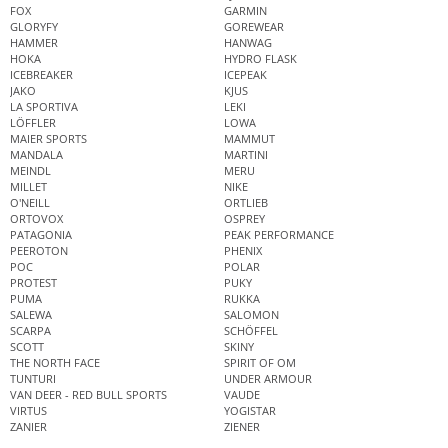
FOX
GARMIN
GLORYFY
GOREWEAR
HAMMER
HANWAG
HOKA
HYDRO FLASK
ICEBREAKER
ICEPEAK
JAKO
KJUS
LA SPORTIVA
LEKI
LÖFFLER
LOWA
MAIER SPORTS
MAMMUT
MANDALA
MARTINI
MEINDL
MERU
MILLET
NIKE
O'NEILL
ORTLIEB
ORTOVOX
OSPREY
PATAGONIA
PEAK PERFORMANCE
PEEROTON
PHENIX
POC
POLAR
PROTEST
PUKY
PUMA
RUKKA
SALEWA
SALOMON
SCARPA
SCHÖFFEL
SCOTT
SKINY
THE NORTH FACE
SPIRIT OF OM
TUNTURI
UNDER ARMOUR
VAN DEER - RED BULL SPORTS
VAUDE
VIRTUS
YOGISTAR
ZANIER
ZIENER