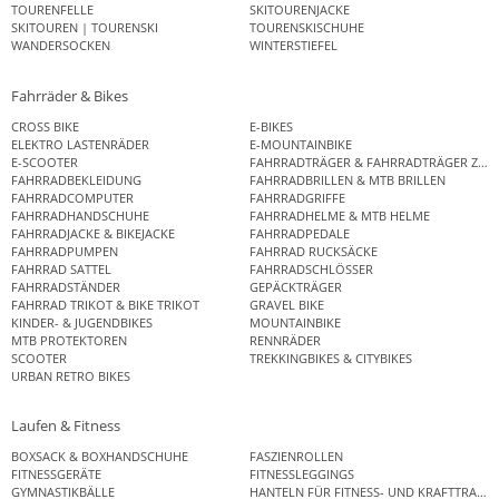
TOURENFELLE
SKITOURENJACKE
SKITOUREN | TOURENSKI
TOURENSKISCHUHE
WANDERSOCKEN
WINTERSTIEFEL
Fahrräder & Bikes
CROSS BIKE
E-BIKES
ELEKTRO LASTENRÄDER
E-MOUNTAINBIKE
E-SCOOTER
FAHRRADTRÄGER & FAHRRADTRÄGER ZUB
FAHRRADBEKLEIDUNG
FAHRRADBRILLEN & MTB BRILLEN
FAHRRADCOMPUTER
FAHRRADGRIFFE
FAHRRADHANDSCHUHE
FAHRRADHELME & MTB HELME
FAHRRADJACKE & BIKEJACKE
FAHRRADPEDALE
FAHRRADPUMPEN
FAHRRAD RUCKSÄCKE
FAHRRAD SATTEL
FAHRRADSCHLÖSSER
FAHRRADSTÄNDER
GEPÄCKTRÄGER
FAHRRAD TRIKOT & BIKE TRIKOT
GRAVEL BIKE
KINDER- & JUGENDBIKES
MOUNTAINBIKE
MTB PROTEKTOREN
RENNRÄDER
SCOOTER
TREKKINGBIKES & CITYBIKES
URBAN RETRO BIKES
Laufen & Fitness
BOXSACK & BOXHANDSCHUHE
FASZIENROLLEN
FITNESSGERÄTE
FITNESSLEGGINGS
GYMNASTIKBÄLLE
HANTELN FÜR FITNESS- UND KRAFTTRAINI