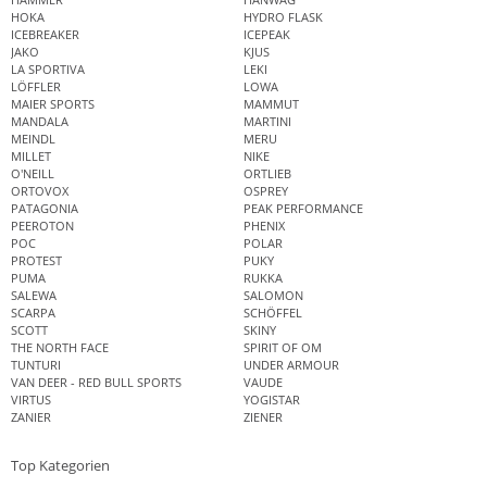
HOKA
HYDRO FLASK
ICEBREAKER
ICEPEAK
JAKO
KJUS
LA SPORTIVA
LEKI
LÖFFLER
LOWA
MAIER SPORTS
MAMMUT
MANDALA
MARTINI
MEINDL
MERU
MILLET
NIKE
O'NEILL
ORTLIEB
ORTOVOX
OSPREY
PATAGONIA
PEAK PERFORMANCE
PEEROTON
PHENIX
POC
POLAR
PROTEST
PUKY
PUMA
RUKKA
SALEWA
SALOMON
SCARPA
SCHÖFFEL
SCOTT
SKINY
THE NORTH FACE
SPIRIT OF OM
TUNTURI
UNDER ARMOUR
VAN DEER - RED BULL SPORTS
VAUDE
VIRTUS
YOGISTAR
ZANIER
ZIENER
Top Kategorien