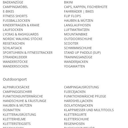
BADEANZÜGE
BIKINI
CAMPINGMÖBEL
CAPS, KAPPEN, FISCHERHÜTE
E-BIKES
FAHRRÄDER | BIKES
FITNESS SHORTS
FLIP FLOPS
FUSSBALLSOCKEN
HAUBEN & MÜTZEN
KINDERTRAGEN & KRAXE
LANGLAUFHOSEN
LAUFSOCKEN
LUFTMATRATZEN
LYCRAS & RASHGUARDS
MOUNTAINBIKE
NORDIC WALKING STÖCKE
OUTDOORSCHUHE
REISETASCHEN
SCOOTER
SCHLAFSACK
SCHWIMMSCHUHE
SPORTUHREN & FITNESSTRACKER
STAND UP PADDLE (SUP)
STRANDKLEIDER
TRAININGSANZÜGE
WANDERSTÖCKE
WANDERJACKEN
WANDERSOCKEN
YOGAMATTEN
Outdoorsport
ALPINRUCKSÄCKE
CAMPINGAUSRÜSTUNG
CAMPINGGESCHIRR
FLEECEJACKEN
FUNKTIONSUNTERWÄSCHE
FUNKTIONSWÄSCHE PFLEGE
HANDSCHUHE & FÄUSTLINGE
HARDSHELLJACKEN
HAUBEN & MÜTZEN
ISOLATIONSJACKEN
ISOMATTEN
KLAPPMESSER UND MULTITOOLS
KLETTERAUSRÜSTUNG
KLETTERGURTE
KLETTERHELME
KLETTERSCHUHE
KLETTERSTEIGSETS
REGENHOSEN