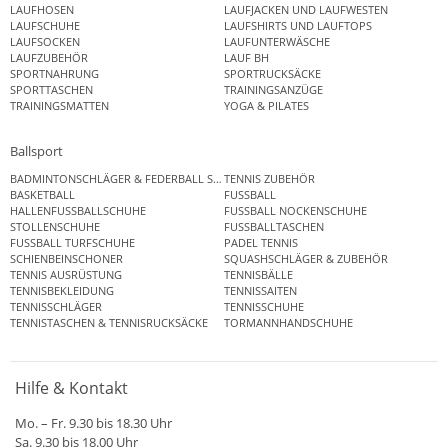
LAUFHOSEN
LAUFJACKEN UND LAUFWESTEN
LAUFSCHUHE
LAUFSHIRTS UND LAUFTOPS
LAUFSOCKEN
LAUFUNTERWÄSCHE
LAUFZUBEHÖR
LAUF BH
SPORTNAHRUNG
SPORTRUCKSÄCKE
SPORTTASCHEN
TRAININGSANZÜGE
TRAININGSMATTEN
YOGA & PILATES
Ballsport
BADMINTONSCHLÄGER & FEDERBALL SETS
TENNIS ZUBEHÖR
BASKETBALL
FUSSBALL
HALLENFUSSBALLSCHUHE
FUSSBALL NOCKENSCHUHE
STOLLENSCHUHE
FUSSBALLTASCHEN
FUSSBALL TURFSCHUHE
PADEL TENNIS
SCHIENBEINSCHONER
SQUASHSCHLÄGER & ZUBEHÖR
TENNIS AUSRÜSTUNG
TENNISBÄLLE
TENNISBEKLEIDUNG
TENNISSAITEN
TENNISSCHLÄGER
TENNISSCHUHE
TENNISTASCHEN & TENNISRUCKSÄCKE
TORMANNHANDSCHUHE
Hilfe & Kontakt
Mo. – Fr. 9.30 bis 18.30 Uhr
Sa. 9.30 bis 18.00 Uhr