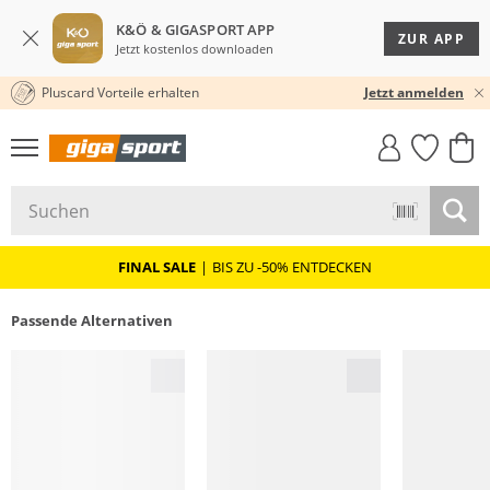
K&Ö & GIGASPORT APP
ZUR APP
Jetzt kostenlos downloaden
Pluscard Vorteile erhalten
30 TAGE RÜCKGABERECHT
Jetzt anmelden
GIGASTYLE
FAHRRAD­
CLICK &
CLICK &
MUST-HAVE
LEASING
COLLECT
RESERVE
FINAL SALE
|
BIS ZU -50% ENTDECKEN
Passende Alternativen