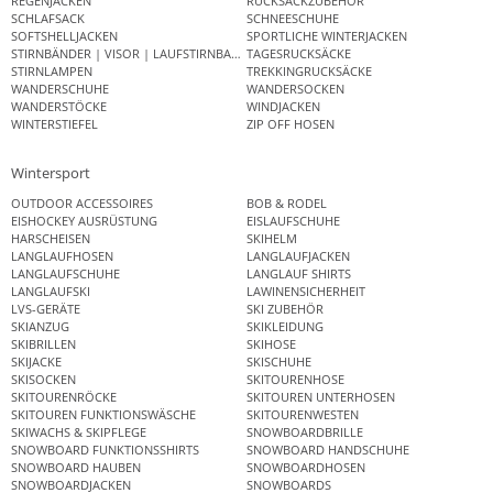
REGENJACKEN
RUCKSACKZUBEHÖR
SCHLAFSACK
SCHNEESCHUHE
SOFTSHELLJACKEN
SPORTLICHE WINTERJACKEN
STIRNBÄNDER | VISOR | LAUFSTIRNBAND
TAGESRUCKSÄCKE
STIRNLAMPEN
TREKKINGRUCKSÄCKE
WANDERSCHUHE
WANDERSOCKEN
WANDERSTÖCKE
WINDJACKEN
WINTERSTIEFEL
ZIP OFF HOSEN
Wintersport
OUTDOOR ACCESSOIRES
BOB & RODEL
EISHOCKEY AUSRÜSTUNG
EISLAUFSCHUHE
HARSCHEISEN
SKIHELM
LANGLAUFHOSEN
LANGLAUFJACKEN
LANGLAUFSCHUHE
LANGLAUF SHIRTS
LANGLAUFSKI
LAWINENSICHERHEIT
LVS-GERÄTE
SKI ZUBEHÖR
SKIANZUG
SKIKLEIDUNG
SKIBRILLEN
SKIHOSE
SKIJACKE
SKISCHUHE
SKISOCKEN
SKITOURENHOSE
SKITOURENRÖCKE
SKITOUREN UNTERHOSEN
SKITOUREN FUNKTIONSWÄSCHE
SKITOURENWESTEN
SKIWACHS & SKIPFLEGE
SNOWBOARDBRILLE
SNOWBOARD FUNKTIONSSHIRTS
SNOWBOARD HANDSCHUHE
SNOWBOARD HAUBEN
SNOWBOARDHOSEN
SNOWBOARDJACKEN
SNOWBOARDS