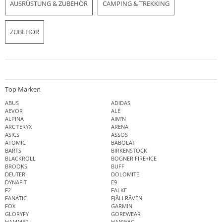
AUSRÜSTUNG & ZUBEHÖR
CAMPING & TREKKING
ZUBEHÖR
Top Marken
ABUS
ADIDAS
AEVOR
ALÉ
ALPINA
AIM'N
ARC'TERYX
ARENA
ASICS
ASSOS
ATOMIC
BABOLAT
BARTS
BIRKENSTOCK
BLACKROLL
BOGNER FIRE+ICE
BROOKS
BUFF
DEUTER
DOLOMITE
DYNAFIT
E9
F2
FALKE
FANATIC
FJÄLLRÄVEN
FOX
GARMIN
GLORYFY
GOREWEAR
HAMMER
HANWAG