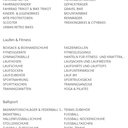
FAHRRADSTÄNDER
GEPÄCKTRÄGER
FAHRRAD TRIKOT & BIKE TRIKOT
GRAVEL BIKE
KINDER- & JUGENDBIKES
MOUNTAINBIKE
MTB PROTEKTOREN
RENNRÄDER
SCOOTER
TREKKINGBIKES & CITYBIKES
URBAN RETRO BIKES
Laufen & Fitness
BOXSACK & BOXHANDSCHUHE
FASZIENROLLEN
FITNESSGERÄTE
FITNESSLEGGINGS
GYMNASTIKBÄLLE
HANTELN FÜR FITNESS- UND KRAFTTRAINI
LAUFHOSEN
LAUFJACKEN UND LAUFWESTEN
LAUFSCHUHE
LAUFSHIRTS UND LAUFTOPS
LAUFSOCKEN
LAUFUNTERWÄSCHE
LAUFZUBEHÖR
LAUF BH
SPORTNAHRUNG
SPORTRUCKSÄCKE
SPORTTASCHEN
TRAININGSANZÜGE
TRAININGSMATTEN
YOGA & PILATES
Ballsport
BADMINTONSCHLÄGER & FEDERBALL SETS
TENNIS ZUBEHÖR
BASKETBALL
FUSSBALL
HALLENFUSSBALLSCHUHE
FUSSBALL NOCKENSCHUHE
STOLLENSCHUHE
FUSSBALLTASCHEN
FUSSBALL TURFSCHUHE
PADEL TENNIS