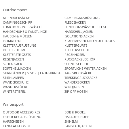
Outdoorsport
ALPINRUCKSÄCKE
CAMPINGAUSRÜSTUNG
CAMPINGGESCHIRR
FLEECEJACKEN
FUNKTIONSUNTERWÄSCHE
FUNKTIONSWÄSCHE PFLEGE
HANDSCHUHE & FÄUSTLINGE
HARDSHELLJACKEN
HAUBEN & MÜTZEN
ISOLATIONSJACKEN
ISOMATTEN
KLAPPMESSER UND MULTITOOLS
KLETTERAUSRÜSTUNG
KLETTERGURTE
KLETTERHELME
KLETTERSCHUHE
KLETTERSTEIGSETS
REGENHOSEN
REGENJACKEN
RUCKSACKZUBEHÖR
SCHLAFSACK
SCHNEESCHUHE
SOFTSHELLJACKEN
SPORTLICHE WINTERJACKEN
STIRNBÄNDER | VISOR | LAUFSTIRNBAND
TAGESRUCKSÄCKE
STIRNLAMPEN
TREKKINGRUCKSÄCKE
WANDERSCHUHE
WANDERSOCKEN
WANDERSTÖCKE
WINDJACKEN
WINTERSTIEFEL
ZIP OFF HOSEN
Wintersport
OUTDOOR ACCESSOIRES
BOB & RODEL
EISHOCKEY AUSRÜSTUNG
EISLAUFSCHUHE
HARSCHEISEN
SKIHELM
LANGLAUFHOSEN
LANGLAUFJACKEN