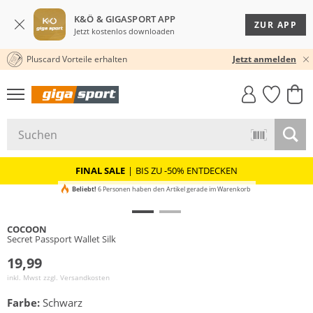
K&Ö & GIGASPORT APP
ZUR APP
Jetzt kostenlos downloaden
Pluscard Vorteile erhalten
30 TAGE RÜCKGABERECHT
Jetzt anmelden
GIGASTYLE
FAHRRAD­
CLICK &
CLICK &
MUST-HAVE
LEASING
COLLECT
RESERVE
FINAL SALE
|
BIS ZU -50% ENTDECKEN
Beliebt!
6 Personen haben den Artikel gerade im Warenkorb
COCOON
Secret Passport Wallet Silk
19,99
inkl. Mwst zzgl.
Versandkosten
Farbe:
Schwarz