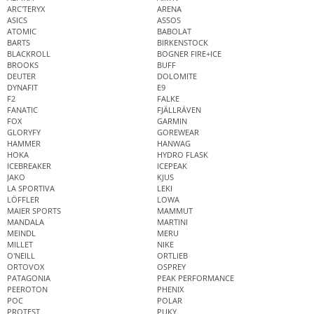
ARC'TERYX
ARENA
ASICS
ASSOS
ATOMIC
BABOLAT
BARTS
BIRKENSTOCK
BLACKROLL
BOGNER FIRE+ICE
BROOKS
BUFF
DEUTER
DOLOMITE
DYNAFIT
E9
F2
FALKE
FANATIC
FJÄLLRÄVEN
FOX
GARMIN
GLORYFY
GOREWEAR
HAMMER
HANWAG
HOKA
HYDRO FLASK
ICEBREAKER
ICEPEAK
JAKO
KJUS
LA SPORTIVA
LEKI
LÖFFLER
LOWA
MAIER SPORTS
MAMMUT
MANDALA
MARTINI
MEINDL
MERU
MILLET
NIKE
O'NEILL
ORTLIEB
ORTOVOX
OSPREY
PATAGONIA
PEAK PERFORMANCE
PEEROTON
PHENIX
POC
POLAR
PROTEST
PUKY