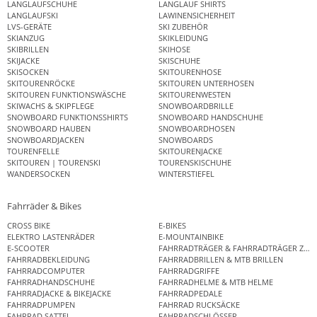
LANGLAUFSCHUHE
LANGLAUF SHIRTS
LANGLAUFSKI
LAWINENSICHERHEIT
LVS-GERÄTE
SKI ZUBEHÖR
SKIANZUG
SKIKLEIDUNG
SKIBRILLEN
SKIHOSE
SKIJACKE
SKISCHUHE
SKISOCKEN
SKITOURENHOSE
SKITOURENRÖCKE
SKITOUREN UNTERHOSEN
SKITOUREN FUNKTIONSWÄSCHE
SKITOURENWESTEN
SKIWACHS & SKIPFLEGE
SNOWBOARDBRILLE
SNOWBOARD FUNKTIONSSHIRTS
SNOWBOARD HANDSCHUHE
SNOWBOARD HAUBEN
SNOWBOARDHOSEN
SNOWBOARDJACKEN
SNOWBOARDS
TOURENFELLE
SKITOURENJACKE
SKITOUREN | TOURENSKI
TOURENSKISCHUHE
WANDERSOCKEN
WINTERSTIEFEL
Fahrräder & Bikes
CROSS BIKE
E-BIKES
ELEKTRO LASTENRÄDER
E-MOUNTAINBIKE
E-SCOOTER
FAHRRADTRÄGER & FAHRRADTRÄGER ZUB
FAHRRADBEKLEIDUNG
FAHRRADBRILLEN & MTB BRILLEN
FAHRRADCOMPUTER
FAHRRADGRIFFE
FAHRRADHANDSCHUHE
FAHRRADHELME & MTB HELME
FAHRRADJACKE & BIKEJACKE
FAHRRADPEDALE
FAHRRADPUMPEN
FAHRRAD RUCKSÄCKE
FAHRRAD SATTEL
FAHRRADSCHLÖSSER