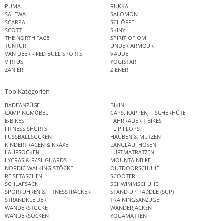
PUMA
RUKKA
SALEWA
SALOMON
SCARPA
SCHÖFFEL
SCOTT
SKINY
THE NORTH FACE
SPIRIT OF OM
TUNTURI
UNDER ARMOUR
VAN DEER - RED BULL SPORTS
VAUDE
VIRTUS
YOGISTAR
ZANIER
ZIENER
Top Kategorien
BADEANZÜGE
BIKINI
CAMPINGMÖBEL
CAPS, KAPPEN, FISCHERHÜTE
E-BIKES
FAHRRÄDER | BIKES
FITNESS SHORTS
FLIP FLOPS
FUSSBALLSOCKEN
HAUBEN & MÜTZEN
KINDERTRAGEN & KRAXE
LANGLAUFHOSEN
LAUFSOCKEN
LUFTMATRATZEN
LYCRAS & RASHGUARDS
MOUNTAINBIKE
NORDIC WALKING STÖCKE
OUTDOORSCHUHE
REISETASCHEN
SCOOTER
SCHLAFSACK
SCHWIMMSCHUHE
SPORTUHREN & FITNESSTRACKER
STAND UP PADDLE (SUP)
STRANDKLEIDER
TRAININGSANZÜGE
WANDERSTÖCKE
WANDERJACKEN
WANDERSOCKEN
YOGAMATTEN