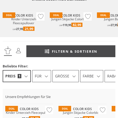
Nachhaltig
Wasserfest
Nachhaltig
COLOR KIDS
COLOR KIDS
COLOR
DEAL
DEAL
DEAL
Kinder Unterzieh
Jungen Skijacke Colorblock
Jungen B
Fleecepullover
82,99
119,95
27,95
UVP
UVP
21,99
27,95
UVP
FILTERN & SORTIEREN
Beliebte Filter:
PREIS
1
FÜR
GRÖSSE
FARBE
RABA
Nachhaltig
Unsere Empfehlungen für Sie
Nachhaltig
Wasserfest
Na
COLOR KIDS
COLOR KIDS
DEAL
DEAL
D
Kinder Unterzieh Fleecepullover
Jungen Skijacke Colorblock