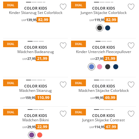
DEAL
DEAL
COLOR KIDS
COLOR KIDS
Kinder Skianzug Set Colorblock
Jungen Skijacke Colorblock
82,99
82,99
139,95
119,95
UVP
UVP
Nachhaltig
DEAL
DEAL
COLOR KIDS
COLOR KIDS
Mädchen Badeanzug
Kinder Unterzieh Fleecepullover
21,99
21,99
27,95
27,95
UVP
UVP
Wasserfest
Wasserfest
Nachhaltig
Nachhaltig
DEAL
DEAL
COLOR KIDS
COLOR KIDS
Mädchen Skianzug
Mädchen Skijacke Colorblock
110,99
69,99
159,95
99,95
UVP
UVP
Wasserfest
DEAL
DEAL
COLOR KIDS
COLOR KIDS
Mädchen Bikini
Jungen Skijacke Contrast
22,99
67,99
29,95
114,95
UVP
UVP