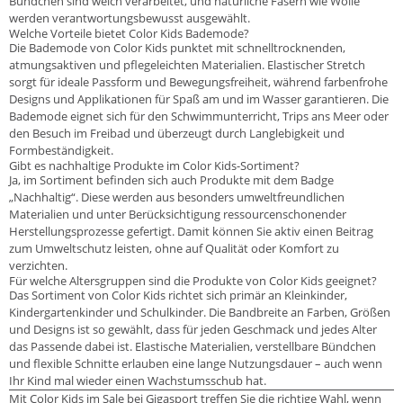
Bündchen sind weich verarbeitet, und natürliche Fasern wie Wolle
werden verantwortungsbewusst ausgewählt.
Welche Vorteile bietet Color Kids Bademode?
Die Bademode von Color Kids punktet mit schnelltrocknenden,
atmungsaktiven und pflegeleichten Materialien. Elastischer Stretch
sorgt für ideale Passform und Bewegungsfreiheit, während farbenfrohe
Designs und Applikationen für Spaß am und im Wasser garantieren. Die
Bademode eignet sich für den Schwimmunterricht, Trips ans Meer oder
den Besuch im Freibad und überzeugt durch Langlebigkeit und
Formbeständigkeit.
Gibt es nachhaltige Produkte im Color Kids-Sortiment?
Ja, im Sortiment befinden sich auch Produkte mit dem Badge
„Nachhaltig“. Diese werden aus besonders umweltfreundlichen
Materialien und unter Berücksichtigung ressourcenschonender
Herstellungsprozesse gefertigt. Damit können Sie aktiv einen Beitrag
zum Umweltschutz leisten, ohne auf Qualität oder Komfort zu
verzichten.
Für welche Altersgruppen sind die Produkte von Color Kids geeignet?
Das Sortiment von Color Kids richtet sich primär an Kleinkinder,
Kindergartenkinder und Schulkinder. Die Bandbreite an Farben, Größen
und Designs ist so gewählt, dass für jeden Geschmack und jedes Alter
das Passende dabei ist. Elastische Materialien, verstellbare Bündchen
und flexible Schnitte erlauben eine lange Nutzungsdauer – auch wenn
Ihr Kind mal wieder einen Wachstumsschub hat.
Mit Color Kids im Sale bei Gigasport treffen Sie die richtige Wahl, wenn