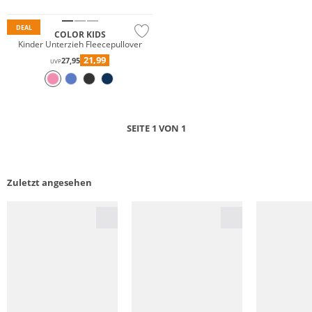
Nachhaltig
DEAL
COLOR KIDS
Kinder Unterzieh Fleecepullover
21,99
27,95
UVP
SEITE 1 VON 1
Zuletzt angesehen