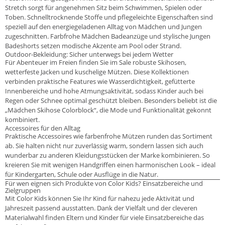
Stretch sorgt für angenehmen Sitz beim Schwimmen, Spielen oder
Toben. Schnelltrocknende Stoffe und pflegeleichte Eigenschaften sind
speziell auf den energiegeladenen Alltag von Mädchen und Jungen
zugeschnitten. Farbfrohe Mädchen Badeanzüge und stylische Jungen
Badeshorts setzen modische Akzente am Pool oder Strand.
Outdoor-Bekleidung: Sicher unterwegs bei jedem Wetter
Für Abenteuer im Freien finden Sie im Sale robuste Skihosen,
wetterfeste Jacken und kuschelige Mützen. Diese Kollektionen
verbinden praktische Features wie Wasserdichtigkeit, gefütterte
Innenbereiche und hohe Atmungsaktivität, sodass Kinder auch bei
Regen oder Schnee optimal geschützt bleiben. Besonders beliebt ist die
„Mädchen Skihose Colorblock“, die Mode und Funktionalität gekonnt
kombiniert.
Accessoires für den Alltag
Praktische Accessoires wie farbenfrohe Mützen runden das Sortiment
ab. Sie halten nicht nur zuverlässig warm, sondern lassen sich auch
wunderbar zu anderen Kleidungsstücken der Marke kombinieren. So
kreieren Sie mit wenigen Handgriffen einen harmonischen Look – ideal
für Kindergarten, Schule oder Ausflüge in die Natur.
Für wen eignen sich Produkte von Color Kids? Einsatzbereiche und
Zielgruppen
Mit Color Kids können Sie Ihr Kind für nahezu jede Aktivität und
Jahreszeit passend ausstatten. Dank der Vielfalt und der cleveren
Materialwahl finden Eltern und Kinder für viele Einsatzbereiche das