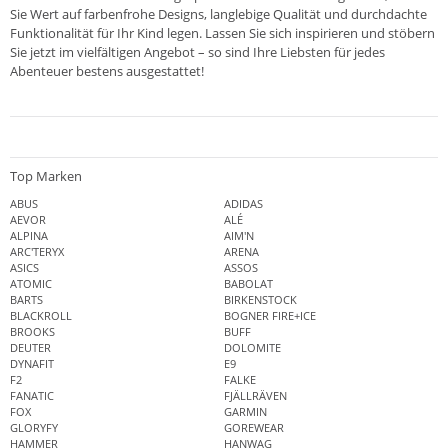
Sie Wert auf farbenfrohe Designs, langlebige Qualität und durchdachte
Funktionalität für Ihr Kind legen. Lassen Sie sich inspirieren und stöbern
Sie jetzt im vielfältigen Angebot – so sind Ihre Liebsten für jedes
Abenteuer bestens ausgestattet!
Top Marken
ABUS
ADIDAS
AEVOR
ALÉ
ALPINA
AIM'N
ARC'TERYX
ARENA
ASICS
ASSOS
ATOMIC
BABOLAT
BARTS
BIRKENSTOCK
BLACKROLL
BOGNER FIRE+ICE
BROOKS
BUFF
DEUTER
DOLOMITE
DYNAFIT
E9
F2
FALKE
FANATIC
FJÄLLRÄVEN
FOX
GARMIN
GLORYFY
GOREWEAR
HAMMER
HANWAG