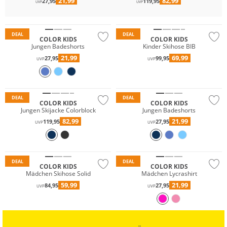
21,99
82,99
27,95
119,95
UVP
UVP
Nachhaltig
Nachhaltig
DEAL
DEAL
COLOR KIDS
COLOR KIDS
Jungen Badeshorts
Kinder Skihose BIB
21,99
69,99
27,95
99,95
UVP
UVP
Wasserfest
Nachhaltig
Nachhaltig
DEAL
DEAL
COLOR KIDS
COLOR KIDS
Jungen Skijacke Colorblock
Jungen Badeshorts
82,99
21,99
119,95
27,95
UVP
UVP
Wasserfest
Nachhaltig
DEAL
DEAL
COLOR KIDS
COLOR KIDS
Mädchen Skihose Solid
Mädchen Lycrashirt
59,99
21,99
84,95
27,95
UVP
UVP