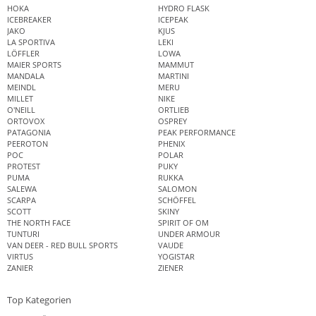
HOKA
HYDRO FLASK
ICEBREAKER
ICEPEAK
JAKO
KJUS
LA SPORTIVA
LEKI
LÖFFLER
LOWA
MAIER SPORTS
MAMMUT
MANDALA
MARTINI
MEINDL
MERU
MILLET
NIKE
O'NEILL
ORTLIEB
ORTOVOX
OSPREY
PATAGONIA
PEAK PERFORMANCE
PEEROTON
PHENIX
POC
POLAR
PROTEST
PUKY
PUMA
RUKKA
SALEWA
SALOMON
SCARPA
SCHÖFFEL
SCOTT
SKINY
THE NORTH FACE
SPIRIT OF OM
TUNTURI
UNDER ARMOUR
VAN DEER - RED BULL SPORTS
VAUDE
VIRTUS
YOGISTAR
ZANIER
ZIENER
Top Kategorien