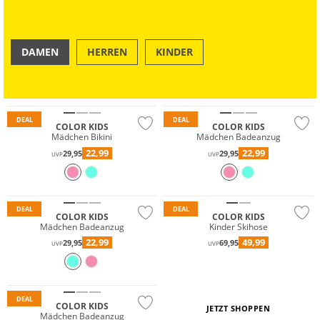
DAMEN
HERREN
KINDER
OUTDOOR
SWIM & BEACH
DEAL
DEAL
COLOR KIDS
COLOR KIDS
Mädchen Bikini
Mädchen Badeanzug
22,99
22,99
29,95
29,95
UVP
UVP
Wasserfest
Nachhaltig
DEAL
DEAL
COLOR KIDS
COLOR KIDS
Mädchen Badeanzug
Kinder Skihose
22,99
49,99
29,95
69,95
UVP
UVP
DEAL
COLOR KIDS
JETZT SHOPPEN
Mädchen Badeanzug