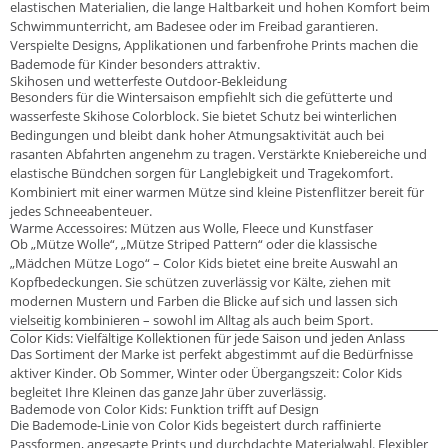
elastischen Materialien, die lange Haltbarkeit und hohen Komfort beim
Schwimmunterricht, am Badesee oder im Freibad garantieren.
Verspielte Designs, Applikationen und farbenfrohe Prints machen die
Bademode für Kinder besonders attraktiv.
Skihosen und wetterfeste Outdoor-Bekleidung
Besonders für die Wintersaison empfiehlt sich die gefütterte und
wasserfeste Skihose Colorblock. Sie bietet Schutz bei winterlichen
Bedingungen und bleibt dank hoher Atmungsaktivität auch bei
rasanten Abfahrten angenehm zu tragen. Verstärkte Kniebereiche und
elastische Bündchen sorgen für Langlebigkeit und Tragekomfort.
Kombiniert mit einer warmen Mütze sind kleine Pistenflitzer bereit für
jedes Schneeabenteuer.
Warme Accessoires: Mützen aus Wolle, Fleece und Kunstfaser
Ob „Mütze Wolle“, „Mütze Striped Pattern“ oder die klassische
„Mädchen Mütze Logo“ – Color Kids bietet eine breite Auswahl an
Kopfbedeckungen. Sie schützen zuverlässig vor Kälte, ziehen mit
modernen Mustern und Farben die Blicke auf sich und lassen sich
vielseitig kombinieren – sowohl im Alltag als auch beim Sport.
Color Kids: Vielfältige Kollektionen für jede Saison und jeden Anlass
Das Sortiment der Marke ist perfekt abgestimmt auf die Bedürfnisse
aktiver Kinder. Ob Sommer, Winter oder Übergangszeit: Color Kids
begleitet Ihre Kleinen das ganze Jahr über zuverlässig.
Bademode von Color Kids: Funktion trifft auf Design
Die Bademode-Linie von Color Kids begeistert durch raffinierte
Passformen, angesagte Prints und durchdachte Materialwahl. Flexibler