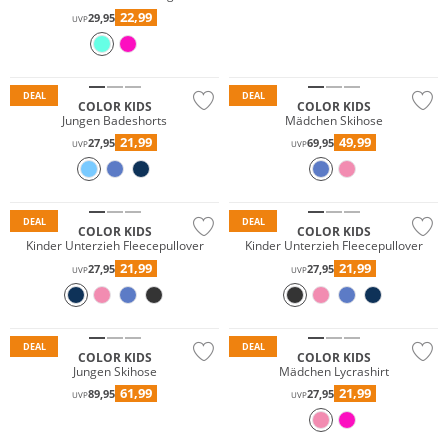
22,99
29,95
UVP
Wasserfest
Nachhaltig
Nachhaltig
DEAL
DEAL
COLOR KIDS
COLOR KIDS
Jungen Badeshorts
Mädchen Skihose
21,99
49,99
27,95
69,95
UVP
UVP
Nachhaltig
Nachhaltig
DEAL
DEAL
COLOR KIDS
COLOR KIDS
Kinder Unterzieh Fleecepullover
Kinder Unterzieh Fleecepullover
21,99
21,99
27,95
27,95
UVP
UVP
Wasserfest
Nachhaltig
DEAL
DEAL
COLOR KIDS
COLOR KIDS
Jungen Skihose
Mädchen Lycrashirt
61,99
21,99
89,95
27,95
UVP
UVP