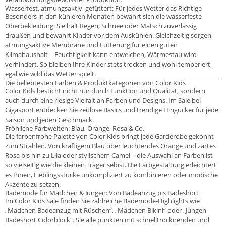
Wasserfest, atmungsaktiv, gefüttert: Für jedes Wetter das Richtige
Besonders in den kühleren Monaten bewährt sich die wasserfeste
Oberbekleidung: Sie hält Regen, Schnee oder Matsch zuverlässig
draußen und bewahrt Kinder vor dem Auskühlen. Gleichzeitig sorgen
atmungsaktive Membrane und Fütterung für einen guten
Klimahaushalt – Feuchtigkeit kann entweichen, Wärmestau wird
verhindert. So bleiben Ihre Kinder stets trocken und wohl temperiert,
egal wie wild das Wetter spielt.
Die beliebtesten Farben & Produktkategorien von Color Kids
Color Kids besticht nicht nur durch Funktion und Qualität, sondern
auch durch eine riesige Vielfalt an Farben und Designs. Im Sale bei
Gigasport entdecken Sie zeitlose Basics und trendige Hingucker für jede
Saison und jeden Geschmack.
Fröhliche Farbwelten: Blau, Orange, Rosa & Co.
Die farbenfrohe Palette von Color Kids bringt jede Garderobe gekonnt
zum Strahlen. Von kräftigem Blau über leuchtendes Orange und zartes
Rosa bis hin zu Lila oder stylischem Camel – die Auswahl an Farben ist
so vielseitig wie die kleinen Träger selbst. Die Farbgestaltung erleichtert
es Ihnen, Lieblingsstücke unkompliziert zu kombinieren oder modische
Akzente zu setzen.
Bademode für Mädchen & Jungen: Von Badeanzug bis Badeshort
Im Color Kids Sale finden Sie zahlreiche Bademode-Highlights wie
„Mädchen Badeanzug mit Rüschen“, „Mädchen Bikini“ oder „Jungen
Badeshort Colorblock“. Sie alle punkten mit schnelltrocknenden und