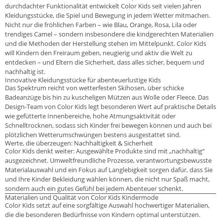
durchdachter Funktionalität entwickelt Color Kids seit vielen Jahren
Kleidungsstücke, die Spiel und Bewegung in jedem Wetter mitmachen.
Nicht nur die fröhlichen Farben – wie Blau, Orange, Rosa, Lila oder
trendiges Camel – sondern insbesondere die kindgerechten Materialien
und die Methoden der Herstellung stehen im Mittelpunkt. Color Kids
will Kindern den Freiraum geben, neugierig und aktiv die Welt zu
entdecken – und Eltern die Sicherheit, dass alles sicher, bequem und
nachhaltig ist.
Innovative Kleidungsstücke für abenteuerlustige Kids
Das Spektrum reicht von wetterfesten Skihosen, über schicke
Badeanzüge bis hin zu kuscheligen Mützen aus Wolle oder Fleece. Das
Design-Team von Color Kids legt besonderen Wert auf praktische Details
wie gefütterte Innenbereiche, hohe Atmungsaktivität oder
Schnelltrocknen, sodass sich Kinder frei bewegen können und auch bei
plötzlichen Wetterumschwüngen bestens ausgestattet sind.
Werte, die überzeugen: Nachhaltigkeit & Sicherheit
Color Kids denkt weiter: Ausgewählte Produkte sind mit „nachhaltig“
ausgezeichnet. Umweltfreundliche Prozesse, verantwortungsbewusste
Materialauswahl und ein Fokus auf Langlebigkeit sorgen dafür, dass Sie
und Ihre Kinder Bekleidung wählen können, die nicht nur Spaß macht,
sondern auch ein gutes Gefühl bei jedem Abenteuer schenkt.
Materialien und Qualität von Color Kids Kindermode
Color Kids setzt auf eine sorgfältige Auswahl hochwertiger Materialien,
die die besonderen Bedürfnisse von Kindern optimal unterstützen.