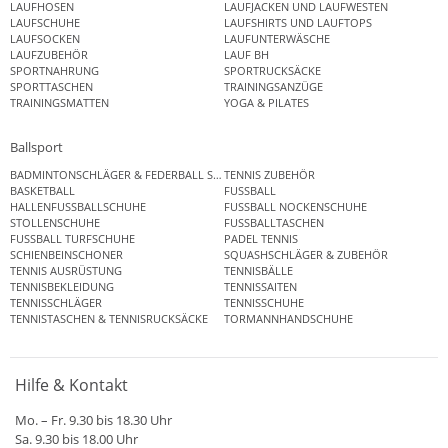
LAUFHOSEN
LAUFJACKEN UND LAUFWESTEN
LAUFSCHUHE
LAUFSHIRTS UND LAUFTOPS
LAUFSOCKEN
LAUFUNTERWÄSCHE
LAUFZUBEHÖR
LAUF BH
SPORTNAHRUNG
SPORTRUCKSÄCKE
SPORTTASCHEN
TRAININGSANZÜGE
TRAININGSMATTEN
YOGA & PILATES
Ballsport
BADMINTONSCHLÄGER & FEDERBALL SETS
TENNIS ZUBEHÖR
BASKETBALL
FUSSBALL
HALLENFUSSBALLSCHUHE
FUSSBALL NOCKENSCHUHE
STOLLENSCHUHE
FUSSBALLTASCHEN
FUSSBALL TURFSCHUHE
PADEL TENNIS
SCHIENBEINSCHONER
SQUASHSCHLÄGER & ZUBEHÖR
TENNIS AUSRÜSTUNG
TENNISBÄLLE
TENNISBEKLEIDUNG
TENNISSAITEN
TENNISSCHLÄGER
TENNISSCHUHE
TENNISTASCHEN & TENNISRUCKSÄCKE
TORMANNHANDSCHUHE
Hilfe & Kontakt
Mo. – Fr. 9.30 bis 18.30 Uhr
Sa. 9.30 bis 18.00 Uhr