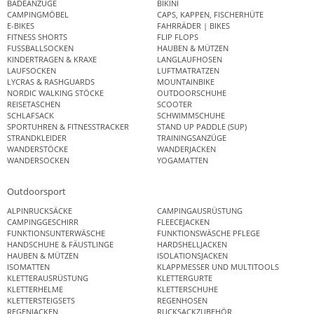
BADEANZÜGE
BIKINI
CAMPINGMÖBEL
CAPS, KAPPEN, FISCHERHÜTE
E-BIKES
FAHRRÄDER | BIKES
FITNESS SHORTS
FLIP FLOPS
FUSSBALLSOCKEN
HAUBEN & MÜTZEN
KINDERTRAGEN & KRAXE
LANGLAUFHOSEN
LAUFSOCKEN
LUFTMATRATZEN
LYCRAS & RASHGUARDS
MOUNTAINBIKE
NORDIC WALKING STÖCKE
OUTDOORSCHUHE
REISETASCHEN
SCOOTER
SCHLAFSACK
SCHWIMMSCHUHE
SPORTUHREN & FITNESSTRACKER
STAND UP PADDLE (SUP)
STRANDKLEIDER
TRAININGSANZÜGE
WANDERSTÖCKE
WANDERJACKEN
WANDERSOCKEN
YOGAMATTEN
Outdoorsport
ALPINRUCKSÄCKE
CAMPINGAUSRÜSTUNG
CAMPINGGESCHIRR
FLEECEJACKEN
FUNKTIONSUNTERWÄSCHE
FUNKTIONSWÄSCHE PFLEGE
HANDSCHUHE & FÄUSTLINGE
HARDSHELLJACKEN
HAUBEN & MÜTZEN
ISOLATIONSJACKEN
ISOMATTEN
KLAPPMESSER UND MULTITOOLS
KLETTERAUSRÜSTUNG
KLETTERGURTE
KLETTERHELME
KLETTERSCHUHE
KLETTERSTEIGSETS
REGENHOSEN
REGENJACKEN
RUCKSACKZUBEHÖR