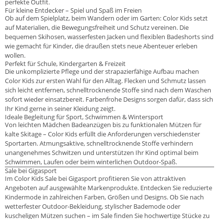
perfekte Outfit.
Für kleine Entdecker – Spiel und Spaß im Freien
Ob auf dem Spielplatz, beim Wandern oder im Garten: Color Kids setzt
auf Materialien, die Bewegungsfreiheit und Schutz vereinen. Die
bequemen Skihosen, wasserfesten Jacken und flexiblen Badeshorts sind
wie gemacht für Kinder, die draußen stets neue Abenteuer erleben
wollen.
Perfekt für Schule, Kindergarten & Freizeit
Die unkomplizierte Pflege und der strapazierfähige Aufbau machen
Color Kids zur ersten Wahl für den Alltag. Flecken und Schmutz lassen
sich leicht entfernen, schnelltrocknende Stoffe sind nach dem Waschen
sofort wieder einsatzbereit. Farbenfrohe Designs sorgen dafür, dass sich
Ihr Kind gerne in seiner Kleidung zeigt.
Ideale Begleitung für Sport, Schwimmen & Wintersport
Von leichten Mädchen Badeanzügen bis zu funktionalen Mützen für
kalte Skitage – Color Kids erfüllt die Anforderungen verschiedenster
Sportarten. Atmungsaktive, schnelltrocknende Stoffe verhindern
unangenehmes Schwitzen und unterstützen Ihr Kind optimal beim
Schwimmen, Laufen oder beim winterlichen Outdoor-Spaß.
Sale bei Gigasport
Im Color Kids Sale bei Gigasport profitieren Sie von attraktiven
Angeboten auf ausgewählte Markenprodukte. Entdecken Sie reduzierte
Kindermode in zahlreichen Farben, Größen und Designs. Ob Sie nach
wetterfester Outdoor-Bekleidung, stylischer Bademode oder
kuscheligen Mützen suchen – im Sale finden Sie hochwertige Stücke zu