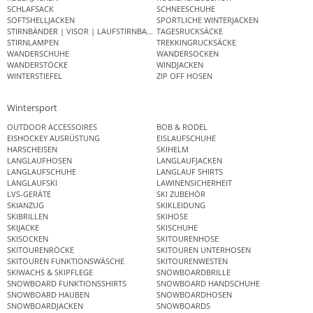
SCHLAFSACK
SCHNEESCHUHE
SOFTSHELLJACKEN
SPORTLICHE WINTERJACKEN
STIRNBÄNDER | VISOR | LAUFSTIRNBAND
TAGESRUCKSÄCKE
STIRNLAMPEN
TREKKINGRUCKSÄCKE
WANDERSCHUHE
WANDERSOCKEN
WANDERSTÖCKE
WINDJACKEN
WINTERSTIEFEL
ZIP OFF HOSEN
Wintersport
OUTDOOR ACCESSOIRES
BOB & RODEL
EISHOCKEY AUSRÜSTUNG
EISLAUFSCHUHE
HARSCHEISEN
SKIHELM
LANGLAUFHOSEN
LANGLAUFJACKEN
LANGLAUFSCHUHE
LANGLAUF SHIRTS
LANGLAUFSKI
LAWINENSICHERHEIT
LVS-GERÄTE
SKI ZUBEHÖR
SKIANZUG
SKIKLEIDUNG
SKIBRILLEN
SKIHOSE
SKIJACKE
SKISCHUHE
SKISOCKEN
SKITOURENHOSE
SKITOURENRÖCKE
SKITOUREN UNTERHOSEN
SKITOUREN FUNKTIONSWÄSCHE
SKITOURENWESTEN
SKIWACHS & SKIPFLEGE
SNOWBOARDBRILLE
SNOWBOARD FUNKTIONSSHIRTS
SNOWBOARD HANDSCHUHE
SNOWBOARD HAUBEN
SNOWBOARDHOSEN
SNOWBOARDJACKEN
SNOWBOARDS