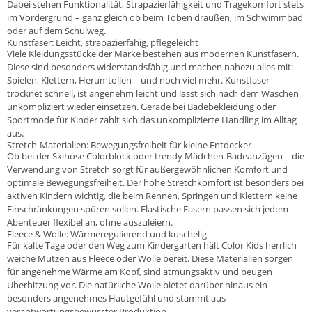
Dabei stehen Funktionalität, Strapazierfähigkeit und Tragekomfort stets
im Vordergrund – ganz gleich ob beim Toben draußen, im Schwimmbad
oder auf dem Schulweg.
Kunstfaser: Leicht, strapazierfähig, pflegeleicht
Viele Kleidungsstücke der Marke bestehen aus modernen Kunstfasern.
Diese sind besonders widerstandsfähig und machen nahezu alles mit:
Spielen, Klettern, Herumtollen – und noch viel mehr. Kunstfaser
trocknet schnell, ist angenehm leicht und lässt sich nach dem Waschen
unkompliziert wieder einsetzen. Gerade bei Badebekleidung oder
Sportmode für Kinder zahlt sich das unkomplizierte Handling im Alltag
aus.
Stretch-Materialien: Bewegungsfreiheit für kleine Entdecker
Ob bei der Skihose Colorblock oder trendy Mädchen-Badeanzügen – die
Verwendung von Stretch sorgt für außergewöhnlichen Komfort und
optimale Bewegungsfreiheit. Der hohe Stretchkomfort ist besonders bei
aktiven Kindern wichtig, die beim Rennen, Springen und Klettern keine
Einschränkungen spüren sollen. Elastische Fasern passen sich jedem
Abenteuer flexibel an, ohne auszuleiern.
Fleece & Wolle: Wärmeregulierend und kuschelig
Für kalte Tage oder den Weg zum Kindergarten hält Color Kids herrlich
weiche Mützen aus Fleece oder Wolle bereit. Diese Materialien sorgen
für angenehme Wärme am Kopf, sind atmungsaktiv und beugen
Überhitzung vor. Die natürliche Wolle bietet darüber hinaus ein
besonders angenehmes Hautgefühl und stammt aus
verantwortungsbewusster Produktion.