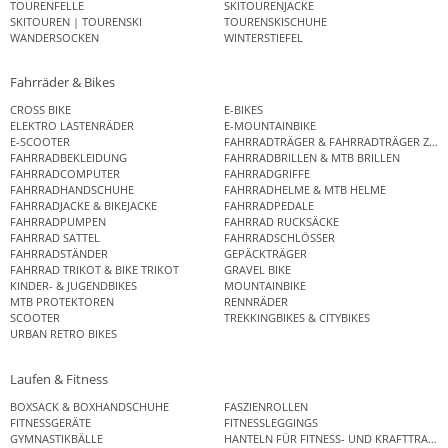
TOURENFELLE
SKITOURENJACKE
SKITOUREN | TOURENSKI
TOURENSKISCHUHE
WANDERSOCKEN
WINTERSTIEFEL
Fahrräder & Bikes
CROSS BIKE
E-BIKES
ELEKTRO LASTENRÄDER
E-MOUNTAINBIKE
E-SCOOTER
FAHRRADTRÄGER & FAHRRADTRÄGER ZUB
FAHRRADBEKLEIDUNG
FAHRRADBRILLEN & MTB BRILLEN
FAHRRADCOMPUTER
FAHRRADGRIFFE
FAHRRADHANDSCHUHE
FAHRRADHELME & MTB HELME
FAHRRADJACKE & BIKEJACKE
FAHRRADPEDALE
FAHRRADPUMPEN
FAHRRAD RUCKSÄCKE
FAHRRAD SATTEL
FAHRRADSCHLÖSSER
FAHRRADSTÄNDER
GEPÄCKTRÄGER
FAHRRAD TRIKOT & BIKE TRIKOT
GRAVEL BIKE
KINDER- & JUGENDBIKES
MOUNTAINBIKE
MTB PROTEKTOREN
RENNRÄDER
SCOOTER
TREKKINGBIKES & CITYBIKES
URBAN RETRO BIKES
Laufen & Fitness
BOXSACK & BOXHANDSCHUHE
FASZIENROLLEN
FITNESSGERÄTE
FITNESSLEGGINGS
GYMNASTIKBÄLLE
HANTELN FÜR FITNESS- UND KRAFTTRAINI