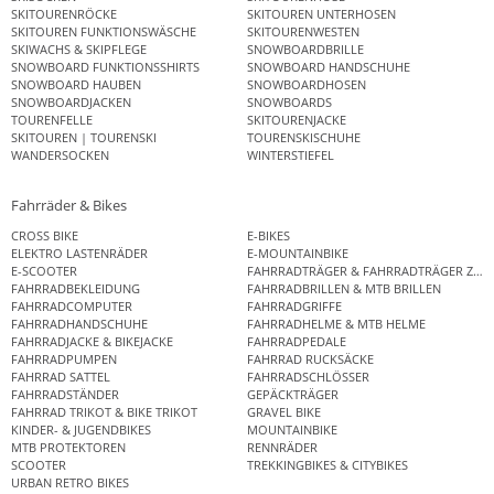
SKITOURENRÖCKE
SKITOUREN UNTERHOSEN
SKITOUREN FUNKTIONSWÄSCHE
SKITOURENWESTEN
SKIWACHS & SKIPFLEGE
SNOWBOARDBRILLE
SNOWBOARD FUNKTIONSSHIRTS
SNOWBOARD HANDSCHUHE
SNOWBOARD HAUBEN
SNOWBOARDHOSEN
SNOWBOARDJACKEN
SNOWBOARDS
TOURENFELLE
SKITOURENJACKE
SKITOUREN | TOURENSKI
TOURENSKISCHUHE
WANDERSOCKEN
WINTERSTIEFEL
Fahrräder & Bikes
CROSS BIKE
E-BIKES
ELEKTRO LASTENRÄDER
E-MOUNTAINBIKE
E-SCOOTER
FAHRRADTRÄGER & FAHRRADTRÄGER ZUB
FAHRRADBEKLEIDUNG
FAHRRADBRILLEN & MTB BRILLEN
FAHRRADCOMPUTER
FAHRRADGRIFFE
FAHRRADHANDSCHUHE
FAHRRADHELME & MTB HELME
FAHRRADJACKE & BIKEJACKE
FAHRRADPEDALE
FAHRRADPUMPEN
FAHRRAD RUCKSÄCKE
FAHRRAD SATTEL
FAHRRADSCHLÖSSER
FAHRRADSTÄNDER
GEPÄCKTRÄGER
FAHRRAD TRIKOT & BIKE TRIKOT
GRAVEL BIKE
KINDER- & JUGENDBIKES
MOUNTAINBIKE
MTB PROTEKTOREN
RENNRÄDER
SCOOTER
TREKKINGBIKES & CITYBIKES
URBAN RETRO BIKES