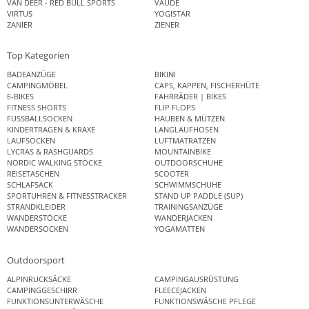
VAN DEER - RED BULL SPORTS
VAUDE
VIRTUS
YOGISTAR
ZANIER
ZIENER
Top Kategorien
BADEANZÜGE
BIKINI
CAMPINGMÖBEL
CAPS, KAPPEN, FISCHERHÜTE
E-BIKES
FAHRRÄDER | BIKES
FITNESS SHORTS
FLIP FLOPS
FUSSBALLSOCKEN
HAUBEN & MÜTZEN
KINDERTRAGEN & KRAXE
LANGLAUFHOSEN
LAUFSOCKEN
LUFTMATRATZEN
LYCRAS & RASHGUARDS
MOUNTAINBIKE
NORDIC WALKING STÖCKE
OUTDOORSCHUHE
REISETASCHEN
SCOOTER
SCHLAFSACK
SCHWIMMSCHUHE
SPORTUHREN & FITNESSTRACKER
STAND UP PADDLE (SUP)
STRANDKLEIDER
TRAININGSANZÜGE
WANDERSTÖCKE
WANDERJACKEN
WANDERSOCKEN
YOGAMATTEN
Outdoorsport
ALPINRUCKSÄCKE
CAMPINGAUSRÜSTUNG
CAMPINGGESCHIRR
FLEECEJACKEN
FUNKTIONSUNTERWÄSCHE
FUNKTIONSWÄSCHE PFLEGE