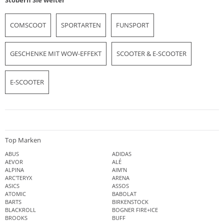
Stöbern Sie weiter
COMSCOOT
SPORTARTEN
FUNSPORT
GESCHENKE MIT WOW-EFFEKT
SCOOTER & E-SCOOTER
E-SCOOTER
Top Marken
ABUS
ADIDAS
AEVOR
ALÉ
ALPINA
AIM'N
ARC'TERYX
ARENA
ASICS
ASSOS
ATOMIC
BABOLAT
BARTS
BIRKENSTOCK
BLACKROLL
BOGNER FIRE+ICE
BROOKS
BUFF