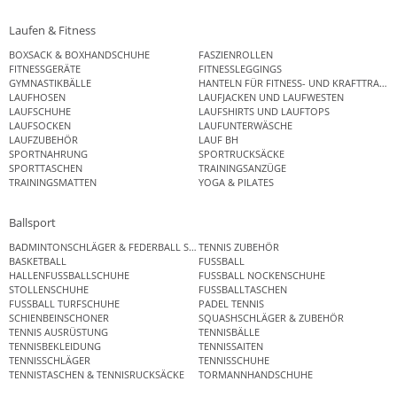
Laufen & Fitness
BOXSACK & BOXHANDSCHUHE
FASZIENROLLEN
FITNESSGERÄTE
FITNESSLEGGINGS
GYMNASTIKBÄLLE
HANTELN FÜR FITNESS- UND KRAFTTRAINI
LAUFHOSEN
LAUFJACKEN UND LAUFWESTEN
LAUFSCHUHE
LAUFSHIRTS UND LAUFTOPS
LAUFSOCKEN
LAUFUNTERWÄSCHE
LAUFZUBEHÖR
LAUF BH
SPORTNAHRUNG
SPORTRUCKSÄCKE
SPORTTASCHEN
TRAININGSANZÜGE
TRAININGSMATTEN
YOGA & PILATES
Ballsport
BADMINTONSCHLÄGER & FEDERBALL SETS
TENNIS ZUBEHÖR
BASKETBALL
FUSSBALL
HALLENFUSSBALLSCHUHE
FUSSBALL NOCKENSCHUHE
STOLLENSCHUHE
FUSSBALLTASCHEN
FUSSBALL TURFSCHUHE
PADEL TENNIS
SCHIENBEINSCHONER
SQUASHSCHLÄGER & ZUBEHÖR
TENNIS AUSRÜSTUNG
TENNISBÄLLE
TENNISBEKLEIDUNG
TENNISSAITEN
TENNISSCHLÄGER
TENNISSCHUHE
TENNISTASCHEN & TENNISRUCKSÄCKE
TORMANNHANDSCHUHE