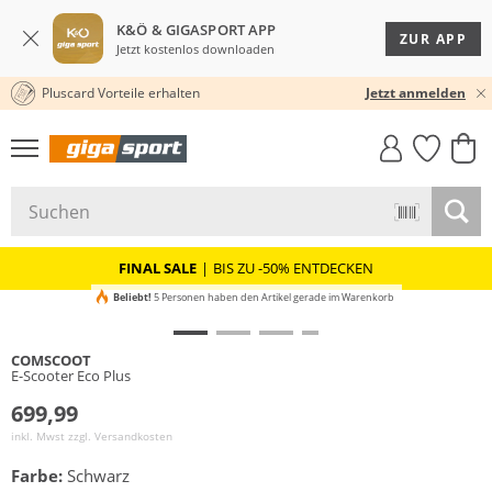
K&Ö & GIGASPORT APP
ZUR APP
Jetzt kostenlos downloaden
Pluscard Vorteile erhalten
KOSTENLOSER VERSAND* & RÜCKVERSAND
Jetzt anmelden
GIGASTYLE
FAHRRAD­
CLICK &
CLICK &
MUST-HAVE
LEASING
COLLECT
RESERVE
FINAL SALE
|
BIS ZU -50% ENTDECKEN
Beliebt!
5 Personen haben den Artikel gerade im Warenkorb
COMSCOOT
E-Scooter Eco Plus
699,99
inkl. Mwst zzgl.
Versandkosten
Farbe:
Schwarz