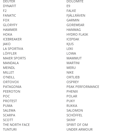
DEUTER
DOLOMITE
DYNAFIT
E9
F2
FALKE
FANATIC
FJÄLLRÄVEN
FOX
GARMIN
GLORYFY
GOREWEAR
HAMMER
HANWAG
HOKA
HYDRO FLASK
ICEBREAKER
ICEPEAK
JAKO
KJUS
LA SPORTIVA
LEKI
LÖFFLER
LOWA
MAIER SPORTS
MAMMUT
MANDALA
MARTINI
MEINDL
MERU
MILLET
NIKE
O'NEILL
ORTLIEB
ORTOVOX
OSPREY
PATAGONIA
PEAK PERFORMANCE
PEEROTON
PHENIX
POC
POLAR
PROTEST
PUKY
PUMA
RUKKA
SALEWA
SALOMON
SCARPA
SCHÖFFEL
SCOTT
SKINY
THE NORTH FACE
SPIRIT OF OM
TUNTURI
UNDER ARMOUR