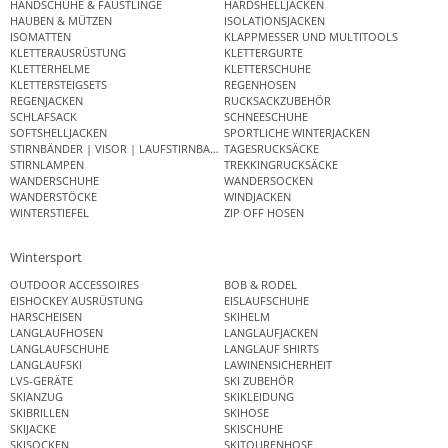
HANDSCHUHE & FÄUSTLINGE
HARDSHELLJACKEN
HAUBEN & MÜTZEN
ISOLATIONSJACKEN
ISOMATTEN
KLAPPMESSER UND MULTITOOLS
KLETTERAUSRÜSTUNG
KLETTERGURTE
KLETTERHELME
KLETTERSCHUHE
KLETTERSTEIGSETS
REGENHOSEN
REGENJACKEN
RUCKSACKZUBEHÖR
SCHLAFSACK
SCHNEESCHUHE
SOFTSHELLJACKEN
SPORTLICHE WINTERJACKEN
STIRNBÄNDER | VISOR | LAUFSTIRNBAND
TAGESRUCKSÄCKE
STIRNLAMPEN
TREKKINGRUCKSÄCKE
WANDERSCHUHE
WANDERSOCKEN
WANDERSTÖCKE
WINDJACKEN
WINTERSTIEFEL
ZIP OFF HOSEN
Wintersport
OUTDOOR ACCESSOIRES
BOB & RODEL
EISHOCKEY AUSRÜSTUNG
EISLAUFSCHUHE
HARSCHEISEN
SKIHELM
LANGLAUFHOSEN
LANGLAUFJACKEN
LANGLAUFSCHUHE
LANGLAUF SHIRTS
LANGLAUFSKI
LAWINENSICHERHEIT
LVS-GERÄTE
SKI ZUBEHÖR
SKIANZUG
SKIKLEIDUNG
SKIBRILLEN
SKIHOSE
SKIJACKE
SKISCHUHE
SKISOCKEN
SKITOURENHOSE