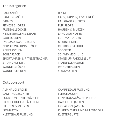
Top Kategorien
BADEANZÜGE
BIKINI
CAMPINGMÖBEL
CAPS, KAPPEN, FISCHERHÜTE
E-BIKES
FAHRRÄDER | BIKES
FITNESS SHORTS
FLIP FLOPS
FUSSBALLSOCKEN
HAUBEN & MÜTZEN
KINDERTRAGEN & KRAXE
LANGLAUFHOSEN
LAUFSOCKEN
LUFTMATRATZEN
LYCRAS & RASHGUARDS
MOUNTAINBIKE
NORDIC WALKING STÖCKE
OUTDOORSCHUHE
REISETASCHEN
SCOOTER
SCHLAFSACK
SCHWIMMSCHUHE
SPORTUHREN & FITNESSTRACKER
STAND UP PADDLE (SUP)
STRANDKLEIDER
TRAININGSANZÜGE
WANDERSTÖCKE
WANDERJACKEN
WANDERSOCKEN
YOGAMATTEN
Outdoorsport
ALPINRUCKSÄCKE
CAMPINGAUSRÜSTUNG
CAMPINGGESCHIRR
FLEECEJACKEN
FUNKTIONSUNTERWÄSCHE
FUNKTIONSWÄSCHE PFLEGE
HANDSCHUHE & FÄUSTLINGE
HARDSHELLJACKEN
HAUBEN & MÜTZEN
ISOLATIONSJACKEN
ISOMATTEN
KLAPPMESSER UND MULTITOOLS
KLETTERAUSRÜSTUNG
KLETTERGURTE