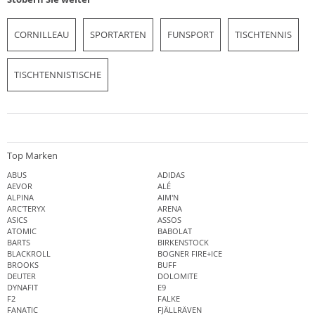
CORNILLEAU
SPORTARTEN
FUNSPORT
TISCHTENNIS
TISCHTENNISTISCHE
Top Marken
ABUS
ADIDAS
AEVOR
ALÉ
ALPINA
AIM'N
ARC'TERYX
ARENA
ASICS
ASSOS
ATOMIC
BABOLAT
BARTS
BIRKENSTOCK
BLACKROLL
BOGNER FIRE+ICE
BROOKS
BUFF
DEUTER
DOLOMITE
DYNAFIT
E9
F2
FALKE
FANATIC
FJÄLLRÄVEN