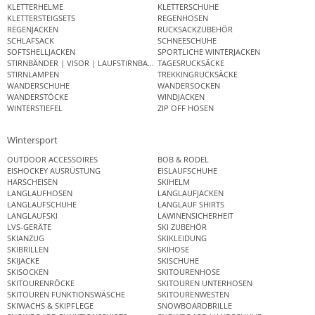
KLETTERHELME
KLETTERSCHUHE
KLETTERSTEIGSETS
REGENHOSEN
REGENJACKEN
RUCKSACKZUBEHÖR
SCHLAFSACK
SCHNEESCHUHE
SOFTSHELLJACKEN
SPORTLICHE WINTERJACKEN
STIRNBÄNDER | VISOR | LAUFSTIRNBAND
TAGESRUCKSÄCKE
STIRNLAMPEN
TREKKINGRUCKSÄCKE
WANDERSCHUHE
WANDERSOCKEN
WANDERSTÖCKE
WINDJACKEN
WINTERSTIEFEL
ZIP OFF HOSEN
Wintersport
OUTDOOR ACCESSOIRES
BOB & RODEL
EISHOCKEY AUSRÜSTUNG
EISLAUFSCHUHE
HARSCHEISEN
SKIHELM
LANGLAUFHOSEN
LANGLAUFJACKEN
LANGLAUFSCHUHE
LANGLAUF SHIRTS
LANGLAUFSKI
LAWINENSICHERHEIT
LVS-GERÄTE
SKI ZUBEHÖR
SKIANZUG
SKIKLEIDUNG
SKIBRILLEN
SKIHOSE
SKIJACKE
SKISCHUHE
SKISOCKEN
SKITOURENHOSE
SKITOURENRÖCKE
SKITOUREN UNTERHOSEN
SKITOUREN FUNKTIONSWÄSCHE
SKITOURENWESTEN
SKIWACHS & SKIPFLEGE
SNOWBOARDBRILLE