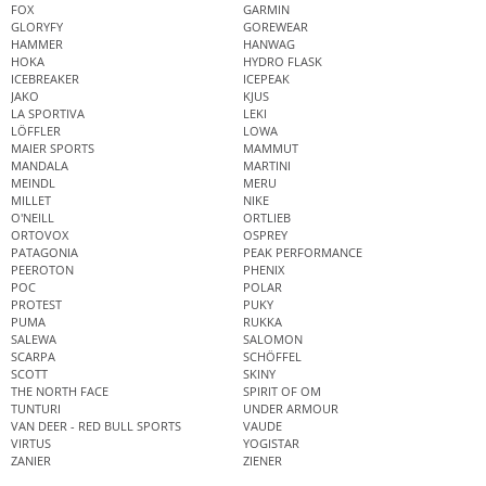
FOX
GARMIN
GLORYFY
GOREWEAR
HAMMER
HANWAG
HOKA
HYDRO FLASK
ICEBREAKER
ICEPEAK
JAKO
KJUS
LA SPORTIVA
LEKI
LÖFFLER
LOWA
MAIER SPORTS
MAMMUT
MANDALA
MARTINI
MEINDL
MERU
MILLET
NIKE
O'NEILL
ORTLIEB
ORTOVOX
OSPREY
PATAGONIA
PEAK PERFORMANCE
PEEROTON
PHENIX
POC
POLAR
PROTEST
PUKY
PUMA
RUKKA
SALEWA
SALOMON
SCARPA
SCHÖFFEL
SCOTT
SKINY
THE NORTH FACE
SPIRIT OF OM
TUNTURI
UNDER ARMOUR
VAN DEER - RED BULL SPORTS
VAUDE
VIRTUS
YOGISTAR
ZANIER
ZIENER