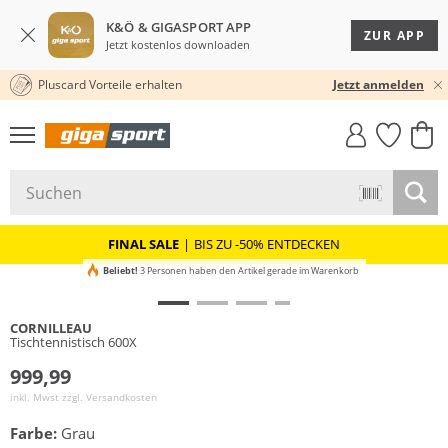
K&Ö & GIGASPORT APP
ZUR APP
Jetzt kostenlos downloaden
Pluscard Vorteile erhalten
30 TAGE RÜCKGABERECHT
Jetzt anmelden
GIGASTYLE
FAHRRAD­
CLICK &
CLICK &
MUST-HAVE
LEASING
COLLECT
RESERVE
FINAL SALE
|
BIS ZU -50% ENTDECKEN
Beliebt!
3 Personen haben den Artikel gerade im Warenkorb
CORNILLEAU
Tischtennistisch 600X
999,99
inkl. Mwst zzgl.
Versandkosten
Farbe:
Grau