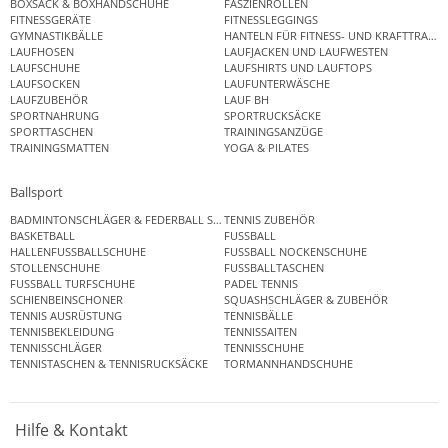
BOXSACK & BOXHANDSCHUHE
FASZIENROLLEN
FITNESSGERÄTE
FITNESSLEGGINGS
GYMNASTIKBÄLLE
HANTELN FÜR FITNESS- UND KRAFTTRAINI
LAUFHOSEN
LAUFJACKEN UND LAUFWESTEN
LAUFSCHUHE
LAUFSHIRTS UND LAUFTOPS
LAUFSOCKEN
LAUFUNTERWÄSCHE
LAUFZUBEHÖR
LAUF BH
SPORTNAHRUNG
SPORTRUCKSÄCKE
SPORTTASCHEN
TRAININGSANZÜGE
TRAININGSMATTEN
YOGA & PILATES
Ballsport
BADMINTONSCHLÄGER & FEDERBALL SETS
TENNIS ZUBEHÖR
BASKETBALL
FUSSBALL
HALLENFUSSBALLSCHUHE
FUSSBALL NOCKENSCHUHE
STOLLENSCHUHE
FUSSBALLTASCHEN
FUSSBALL TURFSCHUHE
PADEL TENNIS
SCHIENBEINSCHONER
SQUASHSCHLÄGER & ZUBEHÖR
TENNIS AUSRÜSTUNG
TENNISBÄLLE
TENNISBEKLEIDUNG
TENNISSAITEN
TENNISSCHLÄGER
TENNISSCHUHE
TENNISTASCHEN & TENNISRUCKSÄCKE
TORMANNHANDSCHUHE
Hilfe & Kontakt