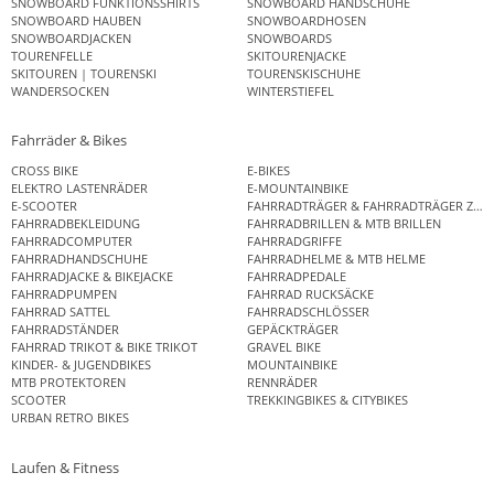
SNOWBOARD FUNKTIONSSHIRTS
SNOWBOARD HANDSCHUHE
SNOWBOARD HAUBEN
SNOWBOARDHOSEN
SNOWBOARDJACKEN
SNOWBOARDS
TOURENFELLE
SKITOURENJACKE
SKITOUREN | TOURENSKI
TOURENSKISCHUHE
WANDERSOCKEN
WINTERSTIEFEL
Fahrräder & Bikes
CROSS BIKE
E-BIKES
ELEKTRO LASTENRÄDER
E-MOUNTAINBIKE
E-SCOOTER
FAHRRADTRÄGER & FAHRRADTRÄGER ZUB
FAHRRADBEKLEIDUNG
FAHRRADBRILLEN & MTB BRILLEN
FAHRRADCOMPUTER
FAHRRADGRIFFE
FAHRRADHANDSCHUHE
FAHRRADHELME & MTB HELME
FAHRRADJACKE & BIKEJACKE
FAHRRADPEDALE
FAHRRADPUMPEN
FAHRRAD RUCKSÄCKE
FAHRRAD SATTEL
FAHRRADSCHLÖSSER
FAHRRADSTÄNDER
GEPÄCKTRÄGER
FAHRRAD TRIKOT & BIKE TRIKOT
GRAVEL BIKE
KINDER- & JUGENDBIKES
MOUNTAINBIKE
MTB PROTEKTOREN
RENNRÄDER
SCOOTER
TREKKINGBIKES & CITYBIKES
URBAN RETRO BIKES
Laufen & Fitness