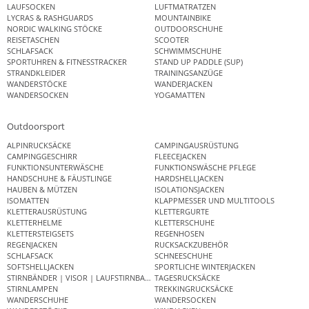
LAUFSOCKEN
LUFTMATRATZEN
LYCRAS & RASHGUARDS
MOUNTAINBIKE
NORDIC WALKING STÖCKE
OUTDOORSCHUHE
REISETASCHEN
SCOOTER
SCHLAFSACK
SCHWIMMSCHUHE
SPORTUHREN & FITNESSTRACKER
STAND UP PADDLE (SUP)
STRANDKLEIDER
TRAININGSANZÜGE
WANDERSTÖCKE
WANDERJACKEN
WANDERSOCKEN
YOGAMATTEN
Outdoorsport
ALPINRUCKSÄCKE
CAMPINGAUSRÜSTUNG
CAMPINGGESCHIRR
FLEECEJACKEN
FUNKTIONSUNTERWÄSCHE
FUNKTIONSWÄSCHE PFLEGE
HANDSCHUHE & FÄUSTLINGE
HARDSHELLJACKEN
HAUBEN & MÜTZEN
ISOLATIONSJACKEN
ISOMATTEN
KLAPPMESSER UND MULTITOOLS
KLETTERAUSRÜSTUNG
KLETTERGURTE
KLETTERHELME
KLETTERSCHUHE
KLETTERSTEIGSETS
REGENHOSEN
REGENJACKEN
RUCKSACKZUBEHÖR
SCHLAFSACK
SCHNEESCHUHE
SOFTSHELLJACKEN
SPORTLICHE WINTERJACKEN
STIRNBÄNDER | VISOR | LAUFSTIRNBAND
TAGESRUCKSÄCKE
STIRNLAMPEN
TREKKINGRUCKSÄCKE
WANDERSCHUHE
WANDERSOCKEN