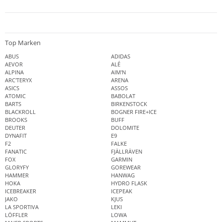
Top Marken
ABUS
ADIDAS
AEVOR
ALÉ
ALPINA
AIM'N
ARC'TERYX
ARENA
ASICS
ASSOS
ATOMIC
BABOLAT
BARTS
BIRKENSTOCK
BLACKROLL
BOGNER FIRE+ICE
BROOKS
BUFF
DEUTER
DOLOMITE
DYNAFIT
E9
F2
FALKE
FANATIC
FJÄLLRÄVEN
FOX
GARMIN
GLORYFY
GOREWEAR
HAMMER
HANWAG
HOKA
HYDRO FLASK
ICEBREAKER
ICEPEAK
JAKO
KJUS
LA SPORTIVA
LEKI
LÖFFLER
LOWA