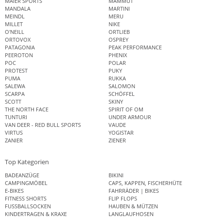
MAIER SPORTS
MAMMUT
MANDALA
MARTINI
MEINDL
MERU
MILLET
NIKE
O'NEILL
ORTLIEB
ORTOVOX
OSPREY
PATAGONIA
PEAK PERFORMANCE
PEEROTON
PHENIX
POC
POLAR
PROTEST
PUKY
PUMA
RUKKA
SALEWA
SALOMON
SCARPA
SCHÖFFEL
SCOTT
SKINY
THE NORTH FACE
SPIRIT OF OM
TUNTURI
UNDER ARMOUR
VAN DEER - RED BULL SPORTS
VAUDE
VIRTUS
YOGISTAR
ZANIER
ZIENER
Top Kategorien
BADEANZÜGE
BIKINI
CAMPINGMÖBEL
CAPS, KAPPEN, FISCHERHÜTE
E-BIKES
FAHRRÄDER | BIKES
FITNESS SHORTS
FLIP FLOPS
FUSSBALLSOCKEN
HAUBEN & MÜTZEN
KINDERTRAGEN & KRAXE
LANGLAUFHOSEN