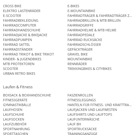
CROSS BIKE
E-BIKES
ELEKTRO LASTENRÄDER
E-MOUNTAINBIKE
E-SCOOTER
FAHRRADTRÄGER & FAHRRADTRÄGER ZUB
FAHRRADBEKLEIDUNG
FAHRRADBRILLEN & MTB BRILLEN
FAHRRADCOMPUTER
FAHRRADGRIFFE
FAHRRADHANDSCHUHE
FAHRRADHELME & MTB HELME
FAHRRADJACKE & BIKEJACKE
FAHRRADPEDALE
FAHRRADPUMPEN
FAHRRAD RUCKSÄCKE
FAHRRAD SATTEL
FAHRRADSCHLÖSSER
FAHRRADSTÄNDER
GEPÄCKTRÄGER
FAHRRAD TRIKOT & BIKE TRIKOT
GRAVEL BIKE
KINDER- & JUGENDBIKES
MOUNTAINBIKE
MTB PROTEKTOREN
RENNRÄDER
SCOOTER
TREKKINGBIKES & CITYBIKES
URBAN RETRO BIKES
Laufen & Fitness
BOXSACK & BOXHANDSCHUHE
FASZIENROLLEN
FITNESSGERÄTE
FITNESSLEGGINGS
GYMNASTIKBÄLLE
HANTELN FÜR FITNESS- UND KRAFTTRAINI
LAUFHOSEN
LAUFJACKEN UND LAUFWESTEN
LAUFSCHUHE
LAUFSHIRTS UND LAUFTOPS
LAUFSOCKEN
LAUFUNTERWÄSCHE
LAUFZUBEHÖR
LAUF BH
SPORTNAHRUNG
SPORTRUCKSÄCKE
SPORTTASCHEN
TRAININGSANZÜGE