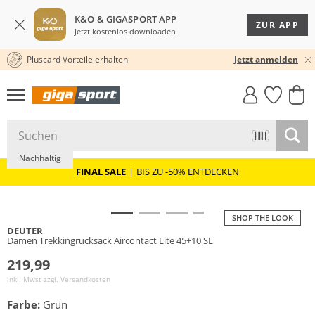
K&Ö & GIGASPORT APP
ZUR APP
Jetzt kostenlos downloaden
Pluscard Vorteile erhalten
30 TAGE RÜCKGABERECHT
Jetzt anmelden
GIGASTYLE
FAHRRAD­
CLICK &
CLICK &
MUST-HAVE
LEASING
COLLECT
RESERVE
Nachhaltig
FINAL SALE
|
BIS ZU -50% ENTDECKEN
SHOP THE LOOK
DEUTER
Damen Trekkingrucksack Aircontact Lite 45+10 SL
219,99
inkl. Mwst zzgl.
Versandkosten
Farbe:
Grün