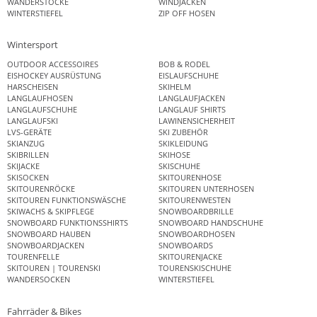
WANDERSTÖCKE
WINDJACKEN
WINTERSTIEFEL
ZIP OFF HOSEN
Wintersport
OUTDOOR ACCESSOIRES
BOB & RODEL
EISHOCKEY AUSRÜSTUNG
EISLAUFSCHUHE
HARSCHEISEN
SKIHELM
LANGLAUFHOSEN
LANGLAUFJACKEN
LANGLAUFSCHUHE
LANGLAUF SHIRTS
LANGLAUFSKI
LAWINENSICHERHEIT
LVS-GERÄTE
SKI ZUBEHÖR
SKIANZUG
SKIKLEIDUNG
SKIBRILLEN
SKIHOSE
SKIJACKE
SKISCHUHE
SKISOCKEN
SKITOURENHOSE
SKITOURENRÖCKE
SKITOUREN UNTERHOSEN
SKITOUREN FUNKTIONSWÄSCHE
SKITOURENWESTEN
SKIWACHS & SKIPFLEGE
SNOWBOARDBRILLE
SNOWBOARD FUNKTIONSSHIRTS
SNOWBOARD HANDSCHUHE
SNOWBOARD HAUBEN
SNOWBOARDHOSEN
SNOWBOARDJACKEN
SNOWBOARDS
TOURENFELLE
SKITOURENJACKE
SKITOUREN | TOURENSKI
TOURENSKISCHUHE
WANDERSOCKEN
WINTERSTIEFEL
Fahrräder & Bikes