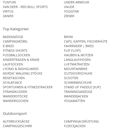
TUNTURI
UNDER ARMOUR
VAN DEER - RED BULL SPORTS
VAUDE
VIRTUS
YOGISTAR
ZANIER
ZIENER
Top Kategorien
BADEANZÜGE
BIKINI
CAMPINGMÖBEL
CAPS, KAPPEN, FISCHERHÜTE
E-BIKES
FAHRRÄDER | BIKES
FITNESS SHORTS
FLIP FLOPS
FUSSBALLSOCKEN
HAUBEN & MÜTZEN
KINDERTRAGEN & KRAXE
LANGLAUFHOSEN
LAUFSOCKEN
LUFTMATRATZEN
LYCRAS & RASHGUARDS
MOUNTAINBIKE
NORDIC WALKING STÖCKE
OUTDOORSCHUHE
REISETASCHEN
SCOOTER
SCHLAFSACK
SCHWIMMSCHUHE
SPORTUHREN & FITNESSTRACKER
STAND UP PADDLE (SUP)
STRANDKLEIDER
TRAININGSANZÜGE
WANDERSTÖCKE
WANDERJACKEN
WANDERSOCKEN
YOGAMATTEN
Outdoorsport
ALPINRUCKSÄCKE
CAMPINGAUSRÜSTUNG
CAMPINGGESCHIRR
FLEECEJACKEN