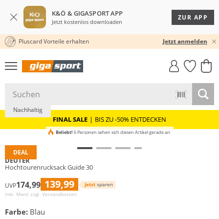
K&Ö & GIGASPORT APP
ZUR APP
Jetzt kostenlos downloaden
Pluscard Vorteile erhalten
30 TAGE RÜCKGABERECHT
Jetzt anmelden
GIGASTYLE
FAHRRAD­
CLICK &
CLICK &
MUST-HAVE
LEASING
COLLECT
RESERVE
Nachhaltig
FINAL SALE
|
BIS ZU -50% ENTDECKEN
Beliebt!
6 Personen sehen sich diesen Artikel gerade an
DEAL
DEUTER
Hochtourenrucksack Guide 30
139,99
174,99
Jetzt
sparen
UVP
inkl. Mwst zzgl.
Versandkosten
Farbe:
Blau