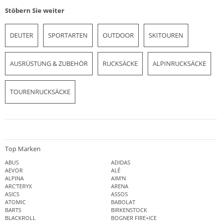
Stöbern Sie weiter
DEUTER
SPORTARTEN
OUTDOOR
SKITOUREN
AUSRÜSTUNG & ZUBEHÖR
RUCKSÄCKE
ALPINRUCKSÄCKE
TOURENRUCKSÄCKE
Top Marken
ABUS
ADIDAS
AEVOR
ALÉ
ALPINA
AIM'N
ARC'TERYX
ARENA
ASICS
ASSOS
ATOMIC
BABOLAT
BARTS
BIRKENSTOCK
BLACKROLL
BOGNER FIRE+ICE