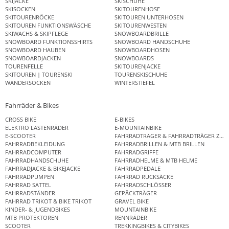
SKIJACKE
SKISCHUHE
SKISOCKEN
SKITOURENHOSE
SKITOURENRÖCKE
SKITOUREN UNTERHOSEN
SKITOUREN FUNKTIONSWÄSCHE
SKITOURENWESTEN
SKIWACHS & SKIPFLEGE
SNOWBOARDBRILLE
SNOWBOARD FUNKTIONSSHIRTS
SNOWBOARD HANDSCHUHE
SNOWBOARD HAUBEN
SNOWBOARDHOSEN
SNOWBOARDJACKEN
SNOWBOARDS
TOURENFELLE
SKITOURENJACKE
SKITOUREN | TOURENSKI
TOURENSKISCHUHE
WANDERSOCKEN
WINTERSTIEFEL
Fahrräder & Bikes
CROSS BIKE
E-BIKES
ELEKTRO LASTENRÄDER
E-MOUNTAINBIKE
E-SCOOTER
FAHRRADTRÄGER & FAHRRADTRÄGER ZUB
FAHRRADBEKLEIDUNG
FAHRRADBRILLEN & MTB BRILLEN
FAHRRADCOMPUTER
FAHRRADGRIFFE
FAHRRADHANDSCHUHE
FAHRRADHELME & MTB HELME
FAHRRADJACKE & BIKEJACKE
FAHRRADPEDALE
FAHRRADPUMPEN
FAHRRAD RUCKSÄCKE
FAHRRAD SATTEL
FAHRRADSCHLÖSSER
FAHRRADSTÄNDER
GEPÄCKTRÄGER
FAHRRAD TRIKOT & BIKE TRIKOT
GRAVEL BIKE
KINDER- & JUGENDBIKES
MOUNTAINBIKE
MTB PROTEKTOREN
RENNRÄDER
SCOOTER
TREKKINGBIKES & CITYBIKES