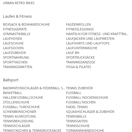
URBAN RETRO BIKES
Laufen & Fitness
BOXSACK & BOXHANDSCHUHE
FASZIENROLLEN
FITNESSGERÄTE
FITNESSLEGGINGS
GYMNASTIKBÄLLE
HANTELN FÜR FITNESS- UND KRAFTTRAINI
LAUFHOSEN
LAUFJACKEN UND LAUFWESTEN
LAUFSCHUHE
LAUFSHIRTS UND LAUFTOPS
LAUFSOCKEN
LAUFUNTERWÄSCHE
LAUFZUBEHÖR
LAUF BH
SPORTNAHRUNG
SPORTRUCKSÄCKE
SPORTTASCHEN
TRAININGSANZÜGE
TRAININGSMATTEN
YOGA & PILATES
Ballsport
BADMINTONSCHLÄGER & FEDERBALL SETS
TENNIS ZUBEHÖR
BASKETBALL
FUSSBALL
HALLENFUSSBALLSCHUHE
FUSSBALL NOCKENSCHUHE
STOLLENSCHUHE
FUSSBALLTASCHEN
FUSSBALL TURFSCHUHE
PADEL TENNIS
SCHIENBEINSCHONER
SQUASHSCHLÄGER & ZUBEHÖR
TENNIS AUSRÜSTUNG
TENNISBÄLLE
TENNISBEKLEIDUNG
TENNISSAITEN
TENNISSCHLÄGER
TENNISSCHUHE
TENNISTASCHEN & TENNISRUCKSÄCKE
TORMANNHANDSCHUHE