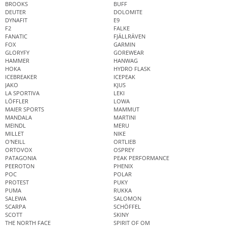
BROOKS
BUFF
DEUTER
DOLOMITE
DYNAFIT
E9
F2
FALKE
FANATIC
FJÄLLRÄVEN
FOX
GARMIN
GLORYFY
GOREWEAR
HAMMER
HANWAG
HOKA
HYDRO FLASK
ICEBREAKER
ICEPEAK
JAKO
KJUS
LA SPORTIVA
LEKI
LÖFFLER
LOWA
MAIER SPORTS
MAMMUT
MANDALA
MARTINI
MEINDL
MERU
MILLET
NIKE
O'NEILL
ORTLIEB
ORTOVOX
OSPREY
PATAGONIA
PEAK PERFORMANCE
PEEROTON
PHENIX
POC
POLAR
PROTEST
PUKY
PUMA
RUKKA
SALEWA
SALOMON
SCARPA
SCHÖFFEL
SCOTT
SKINY
THE NORTH FACE
SPIRIT OF OM