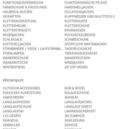
FUNKTIONSUNTERWÄSCHE
FUNKTIONSWÄSCHE PFLEGE
HANDSCHUHE & FÄUSTLINGE
HARDSHELLJACKEN
HAUBEN & MÜTZEN
ISOLATIONSJACKEN
ISOMATTEN
KLAPPMESSER UND MULTITOOLS
KLETTERAUSRÜSTUNG
KLETTERGURTE
KLETTERHELME
KLETTERSCHUHE
KLETTERSTEIGSETS
REGENHOSEN
REGENJACKEN
RUCKSACKZUBEHÖR
SCHLAFSACK
SCHNEESCHUHE
SOFTSHELLJACKEN
SPORTLICHE WINTERJACKEN
STIRNBÄNDER | VISOR | LAUFSTIRNBAND
TAGESRUCKSÄCKE
STIRNLAMPEN
TREKKINGRUCKSÄCKE
WANDERSCHUHE
WANDERSOCKEN
WANDERSTÖCKE
WINDJACKEN
WINTERSTIEFEL
ZIP OFF HOSEN
Wintersport
OUTDOOR ACCESSOIRES
BOB & RODEL
EISHOCKEY AUSRÜSTUNG
EISLAUFSCHUHE
HARSCHEISEN
SKIHELM
LANGLAUFHOSEN
LANGLAUFJACKEN
LANGLAUFSCHUHE
LANGLAUF SHIRTS
LANGLAUFSKI
LAWINENSICHERHEIT
LVS-GERÄTE
SKI ZUBEHÖR
SKIANZUG
SKIKLEIDUNG
SKIBRILLEN
SKIHOSE