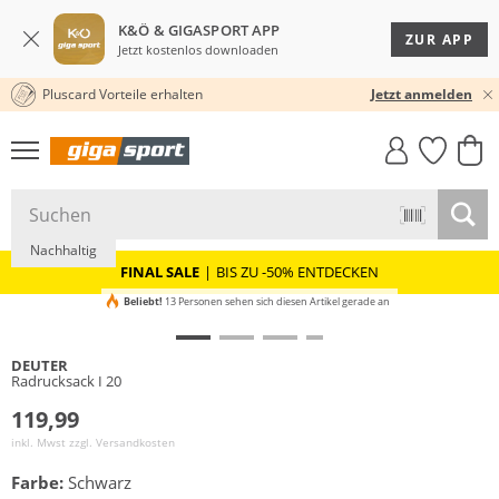
K&Ö & GIGASPORT APP
ZUR APP
Jetzt kostenlos downloaden
Pluscard Vorteile erhalten
30 TAGE RÜCKGABERECHT
Jetzt anmelden
GIGASTYLE
FAHRRAD­
CLICK &
CLICK &
MUST-HAVE
LEASING
COLLECT
RESERVE
Nachhaltig
FINAL SALE
|
BIS ZU -50% ENTDECKEN
Beliebt!
13 Personen sehen sich diesen Artikel gerade an
DEUTER
Radrucksack I 20
119,99
inkl. Mwst zzgl.
Versandkosten
Farbe:
Schwarz