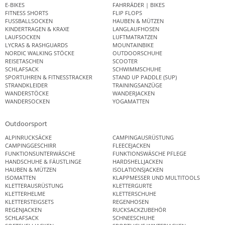
E-BIKES
FAHRRÄDER | BIKES
FITNESS SHORTS
FLIP FLOPS
FUSSBALLSOCKEN
HAUBEN & MÜTZEN
KINDERTRAGEN & KRAXE
LANGLAUFHOSEN
LAUFSOCKEN
LUFTMATRATZEN
LYCRAS & RASHGUARDS
MOUNTAINBIKE
NORDIC WALKING STÖCKE
OUTDOORSCHUHE
REISETASCHEN
SCOOTER
SCHLAFSACK
SCHWIMMSCHUHE
SPORTUHREN & FITNESSTRACKER
STAND UP PADDLE (SUP)
STRANDKLEIDER
TRAININGSANZÜGE
WANDERSTÖCKE
WANDERJACKEN
WANDERSOCKEN
YOGAMATTEN
Outdoorsport
ALPINRUCKSÄCKE
CAMPINGAUSRÜSTUNG
CAMPINGGESCHIRR
FLEECEJACKEN
FUNKTIONSUNTERWÄSCHE
FUNKTIONSWÄSCHE PFLEGE
HANDSCHUHE & FÄUSTLINGE
HARDSHELLJACKEN
HAUBEN & MÜTZEN
ISOLATIONSJACKEN
ISOMATTEN
KLAPPMESSER UND MULTITOOLS
KLETTERAUSRÜSTUNG
KLETTERGURTE
KLETTERHELME
KLETTERSCHUHE
KLETTERSTEIGSETS
REGENHOSEN
REGENJACKEN
RUCKSACKZUBEHÖR
SCHLAFSACK
SCHNEESCHUHE