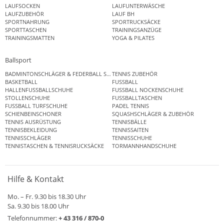
LAUFSOCKEN
LAUFUNTERWÄSCHE
LAUFZUBEHÖR
LAUF BH
SPORTNAHRUNG
SPORTRUCKSÄCKE
SPORTTASCHEN
TRAININGSANZÜGE
TRAININGSMATTEN
YOGA & PILATES
Ballsport
BADMINTONSCHLÄGER & FEDERBALL SETS
TENNIS ZUBEHÖR
BASKETBALL
FUSSBALL
HALLENFUSSBALLSCHUHE
FUSSBALL NOCKENSCHUHE
STOLLENSCHUHE
FUSSBALLTASCHEN
FUSSBALL TURFSCHUHE
PADEL TENNIS
SCHIENBEINSCHONER
SQUASHSCHLÄGER & ZUBEHÖR
TENNIS AUSRÜSTUNG
TENNISBÄLLE
TENNISBEKLEIDUNG
TENNISSAITEN
TENNISSCHLÄGER
TENNISSCHUHE
TENNISTASCHEN & TENNISRUCKSÄCKE
TORMANNHANDSCHUHE
Hilfe & Kontakt
Mo. – Fr. 9.30 bis 18.30 Uhr
Sa. 9.30 bis 18.00 Uhr
Telefonnummer:
+ 43 316 / 870-0