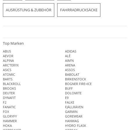
AUSRÜSTUNG & ZUBEHÖR
FAHRRADRUCKSÄCKE
Top Marken
ABUS
ADIDAS
AEVOR
ALÉ
ALPINA
AIM'N
ARC'TERYX
ARENA
ASICS
ASSOS
ATOMIC
BABOLAT
BARTS
BIRKENSTOCK
BLACKROLL
BOGNER FIRE+ICE
BROOKS
BUFF
DEUTER
DOLOMITE
DYNAFIT
E9
F2
FALKE
FANATIC
FJÄLLRÄVEN
FOX
GARMIN
GLORYFY
GOREWEAR
HAMMER
HANWAG
HOKA
HYDRO FLASK