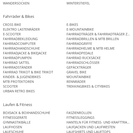
WANDERSOCKEN
WINTERSTIEFEL
Fahrräder & Bikes
CROSS BIKE
E-BIKES
ELEKTRO LASTENRÄDER
E-MOUNTAINBIKE
E-SCOOTER
FAHRRADTRÄGER & FAHRRADTRÄGER ZUB
FAHRRADBEKLEIDUNG
FAHRRADBRILLEN & MTB BRILLEN
FAHRRADCOMPUTER
FAHRRADGRIFFE
FAHRRADHANDSCHUHE
FAHRRADHELME & MTB HELME
FAHRRADJACKE & BIKEJACKE
FAHRRADPEDALE
FAHRRADPUMPEN
FAHRRAD RUCKSÄCKE
FAHRRAD SATTEL
FAHRRADSCHLÖSSER
FAHRRADSTÄNDER
GEPÄCKTRÄGER
FAHRRAD TRIKOT & BIKE TRIKOT
GRAVEL BIKE
KINDER- & JUGENDBIKES
MOUNTAINBIKE
MTB PROTEKTOREN
RENNRÄDER
SCOOTER
TREKKINGBIKES & CITYBIKES
URBAN RETRO BIKES
Laufen & Fitness
BOXSACK & BOXHANDSCHUHE
FASZIENROLLEN
FITNESSGERÄTE
FITNESSLEGGINGS
GYMNASTIKBÄLLE
HANTELN FÜR FITNESS- UND KRAFTTRAINI
LAUFHOSEN
LAUFJACKEN UND LAUFWESTEN
LAUFSCHUHE
LAUFSHIRTS UND LAUFTOPS