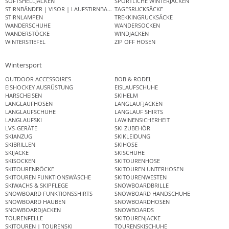
SOFTSHELLJACKEN
SPORTLICHE WINTERJACKEN
STIRNBÄNDER | VISOR | LAUFSTIRNBAND
TAGESRUCKSÄCKE
STIRNLAMPEN
TREKKINGRUCKSÄCKE
WANDERSCHUHE
WANDERSOCKEN
WANDERSTÖCKE
WINDJACKEN
WINTERSTIEFEL
ZIP OFF HOSEN
Wintersport
OUTDOOR ACCESSOIRES
BOB & RODEL
EISHOCKEY AUSRÜSTUNG
EISLAUFSCHUHE
HARSCHEISEN
SKIHELM
LANGLAUFHOSEN
LANGLAUFJACKEN
LANGLAUFSCHUHE
LANGLAUF SHIRTS
LANGLAUFSKI
LAWINENSICHERHEIT
LVS-GERÄTE
SKI ZUBEHÖR
SKIANZUG
SKIKLEIDUNG
SKIBRILLEN
SKIHOSE
SKIJACKE
SKISCHUHE
SKISOCKEN
SKITOURENHOSE
SKITOURENRÖCKE
SKITOUREN UNTERHOSEN
SKITOUREN FUNKTIONSWÄSCHE
SKITOURENWESTEN
SKIWACHS & SKIPFLEGE
SNOWBOARDBRILLE
SNOWBOARD FUNKTIONSSHIRTS
SNOWBOARD HANDSCHUHE
SNOWBOARD HAUBEN
SNOWBOARDHOSEN
SNOWBOARDJACKEN
SNOWBOARDS
TOURENFELLE
SKITOURENJACKE
SKITOUREN | TOURENSKI
TOURENSKISCHUHE