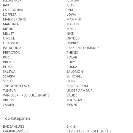
ICEBREAKER
ICEPEAK
JAKO
KJUS
LA SPORTIVA
LEKI
LÖFFLER
LOWA
MAIER SPORTS
MAMMUT
MANDALA
MARTINI
MEINDL
MERU
MILLET
NIKE
O'NEILL
ORTLIEB
ORTOVOX
OSPREY
PATAGONIA
PEAK PERFORMANCE
PEEROTON
PHENIX
POC
POLAR
PROTEST
PUKY
PUMA
RUKKA
SALEWA
SALOMON
SCARPA
SCHÖFFEL
SCOTT
SKINY
THE NORTH FACE
SPIRIT OF OM
TUNTURI
UNDER ARMOUR
VAN DEER - RED BULL SPORTS
VAUDE
VIRTUS
YOGISTAR
ZANIER
ZIENER
Top Kategorien
BADEANZÜGE
BIKINI
CAMPINGMÖBEL
CAPS, KAPPEN, FISCHERHÜTE