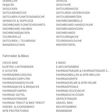
SKIBRILLEN
SKIHOSE
SKIJACKE
SKISCHUHE
SKISOCKEN
SKITOURENHOSE
SKITOURENRÖCKE
SKITOUREN UNTERHOSEN
SKITOUREN FUNKTIONSWÄSCHE
SKITOURENWESTEN
SKIWACHS & SKIPFLEGE
SNOWBOARDBRILLE
SNOWBOARD FUNKTIONSSHIRTS
SNOWBOARD HANDSCHUHE
SNOWBOARD HAUBEN
SNOWBOARDHOSEN
SNOWBOARDJACKEN
SNOWBOARDS
TOURENFELLE
SKITOURENJACKE
SKITOUREN | TOURENSKI
TOURENSKISCHUHE
WANDERSOCKEN
WINTERSTIEFEL
Fahrräder & Bikes
CROSS BIKE
E-BIKES
ELEKTRO LASTENRÄDER
E-MOUNTAINBIKE
E-SCOOTER
FAHRRADTRÄGER & FAHRRADTRÄGER ZUB
FAHRRADBEKLEIDUNG
FAHRRADBRILLEN & MTB BRILLEN
FAHRRADCOMPUTER
FAHRRADGRIFFE
FAHRRADHANDSCHUHE
FAHRRADHELME & MTB HELME
FAHRRADJACKE & BIKEJACKE
FAHRRADPEDALE
FAHRRADPUMPEN
FAHRRAD RUCKSÄCKE
FAHRRAD SATTEL
FAHRRADSCHLÖSSER
FAHRRADSTÄNDER
GEPÄCKTRÄGER
FAHRRAD TRIKOT & BIKE TRIKOT
GRAVEL BIKE
KINDER- & JUGENDBIKES
MOUNTAINBIKE
MTB PROTEKTOREN
RENNRÄDER