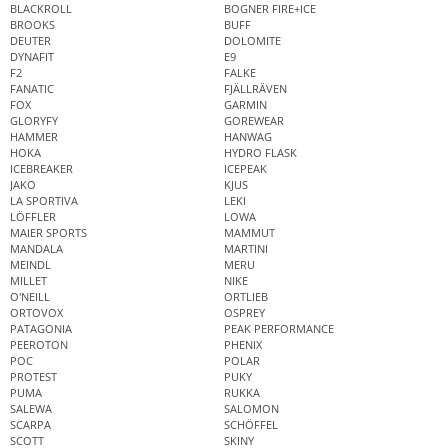
BLACKROLL
BOGNER FIRE+ICE
BROOKS
BUFF
DEUTER
DOLOMITE
DYNAFIT
E9
F2
FALKE
FANATIC
FJÄLLRÄVEN
FOX
GARMIN
GLORYFY
GOREWEAR
HAMMER
HANWAG
HOKA
HYDRO FLASK
ICEBREAKER
ICEPEAK
JAKO
KJUS
LA SPORTIVA
LEKI
LÖFFLER
LOWA
MAIER SPORTS
MAMMUT
MANDALA
MARTINI
MEINDL
MERU
MILLET
NIKE
O'NEILL
ORTLIEB
ORTOVOX
OSPREY
PATAGONIA
PEAK PERFORMANCE
PEEROTON
PHENIX
POC
POLAR
PROTEST
PUKY
PUMA
RUKKA
SALEWA
SALOMON
SCARPA
SCHÖFFEL
SCOTT
SKINY