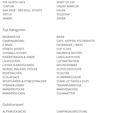
THE NORTH FACE
SPIRIT OF OM
TUNTURI
UNDER ARMOUR
VAN DEER - RED BULL SPORTS
VAUDE
VIRTUS
YOGISTAR
ZANIER
ZIENER
Top Kategorien
BADEANZÜGE
BIKINI
CAMPINGMÖBEL
CAPS, KAPPEN, FISCHERHÜTE
E-BIKES
FAHRRÄDER | BIKES
FITNESS SHORTS
FLIP FLOPS
FUSSBALLSOCKEN
HAUBEN & MÜTZEN
KINDERTRAGEN & KRAXE
LANGLAUFHOSEN
LAUFSOCKEN
LUFTMATRATZEN
LYCRAS & RASHGUARDS
MOUNTAINBIKE
NORDIC WALKING STÖCKE
OUTDOORSCHUHE
REISETASCHEN
SCOOTER
SCHLAFSACK
SCHWIMMSCHUHE
SPORTUHREN & FITNESSTRACKER
STAND UP PADDLE (SUP)
STRANDKLEIDER
TRAININGSANZÜGE
WANDERSTÖCKE
WANDERJACKEN
WANDERSOCKEN
YOGAMATTEN
Outdoorsport
ALPINRUCKSÄCKE
CAMPINGAUSRÜSTUNG