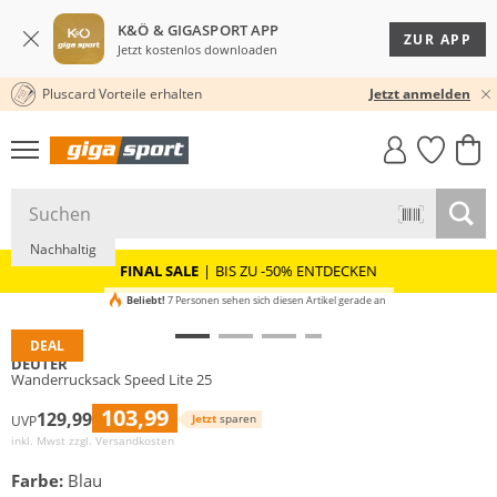
K&Ö & GIGASPORT APP
ZUR APP
Jetzt kostenlos downloaden
Pluscard Vorteile erhalten
★★★★★ 4,8 / 5,0 STERNE
Jetzt anmelden
GIGASTYLE
FAHRRAD­
CLICK &
CLICK &
MUST-HAVE
LEASING
COLLECT
RESERVE
Nachhaltig
FINAL SALE
|
BIS ZU -50% ENTDECKEN
Beliebt!
7 Personen sehen sich diesen Artikel gerade an
DEAL
DEUTER
Wanderrucksack Speed Lite 25
103,99
129,99
Jetzt
sparen
UVP
inkl. Mwst zzgl.
Versandkosten
Farbe:
Blau