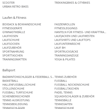
SCOOTER
TREKKINGBIKES & CITYBIKES
URBAN RETRO BIKES
Laufen & Fitness
BOXSACK & BOXHANDSCHUHE
FASZIENROLLEN
FITNESSGERÄTE
FITNESSLEGGINGS
GYMNASTIKBÄLLE
HANTELN FÜR FITNESS- UND KRAFTTRAINI
LAUFHOSEN
LAUFJACKEN UND LAUFWESTEN
LAUFSCHUHE
LAUFSHIRTS UND LAUFTOPS
LAUFSOCKEN
LAUFUNTERWÄSCHE
LAUFZUBEHÖR
LAUF BH
SPORTNAHRUNG
SPORTRUCKSÄCKE
SPORTTASCHEN
TRAININGSANZÜGE
TRAININGSMATTEN
YOGA & PILATES
Ballsport
BADMINTONSCHLÄGER & FEDERBALL SETS
TENNIS ZUBEHÖR
BASKETBALL
FUSSBALL
HALLENFUSSBALLSCHUHE
FUSSBALL NOCKENSCHUHE
STOLLENSCHUHE
FUSSBALLTASCHEN
FUSSBALL TURFSCHUHE
PADEL TENNIS
SCHIENBEINSCHONER
SQUASHSCHLÄGER & ZUBEHÖR
TENNIS AUSRÜSTUNG
TENNISBÄLLE
TENNISBEKLEIDUNG
TENNISSAITEN
TENNISSCHLÄGER
TENNISSCHUHE