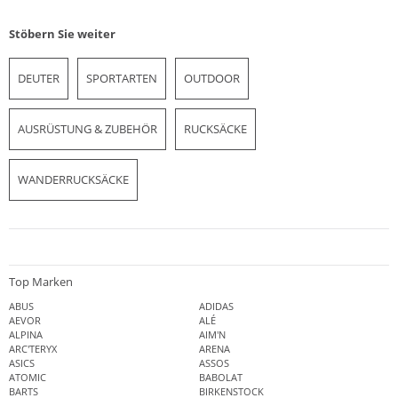
Stöbern Sie weiter
DEUTER
SPORTARTEN
OUTDOOR
AUSRÜSTUNG & ZUBEHÖR
RUCKSÄCKE
WANDERRUCKSÄCKE
Top Marken
ABUS
ADIDAS
AEVOR
ALÉ
ALPINA
AIM'N
ARC'TERYX
ARENA
ASICS
ASSOS
ATOMIC
BABOLAT
BARTS
BIRKENSTOCK