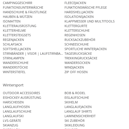
CAMPINGGESCHIRR
FLEECEJACKEN
FUNKTIONSUNTERWÄSCHE
FUNKTIONSWÄSCHE PFLEGE
HANDSCHUHE & FÄUSTLINGE
HARDSHELLJACKEN
HAUBEN & MÜTZEN
ISOLATIONSJACKEN
ISOMATTEN
KLAPPMESSER UND MULTITOOLS
KLETTERAUSRÜSTUNG
KLETTERGURTE
KLETTERHELME
KLETTERSCHUHE
KLETTERSTEIGSETS
REGENHOSEN
REGENJACKEN
RUCKSACKZUBEHÖR
SCHLAFSACK
SCHNEESCHUHE
SOFTSHELLJACKEN
SPORTLICHE WINTERJACKEN
STIRNBÄNDER | VISOR | LAUFSTIRNBAND
TAGESRUCKSÄCKE
STIRNLAMPEN
TREKKINGRUCKSÄCKE
WANDERSCHUHE
WANDERSOCKEN
WANDERSTÖCKE
WINDJACKEN
WINTERSTIEFEL
ZIP OFF HOSEN
Wintersport
OUTDOOR ACCESSOIRES
BOB & RODEL
EISHOCKEY AUSRÜSTUNG
EISLAUFSCHUHE
HARSCHEISEN
SKIHELM
LANGLAUFHOSEN
LANGLAUFJACKEN
LANGLAUFSCHUHE
LANGLAUF SHIRTS
LANGLAUFSKI
LAWINENSICHERHEIT
LVS-GERÄTE
SKI ZUBEHÖR
SKIANZUG
SKIKLEIDUNG