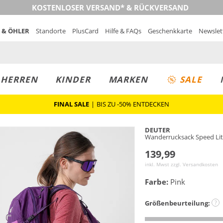
KOSTENLOSER VERSAND* & RÜCKVERSAND
 & ÖHLER
Standorte
PlusCard
Hilfe & FAQs
Geschenkkarte
Newslet
MUST-HAVE
PREIS & WERT
SALE
HERREN
KINDER
MARKEN
SALE
FINAL SALE
|
BIS ZU -50% ENTDECKEN
DEUTER
Wanderrucksack Speed Lit
139,99
inkl. Mwst zzgl.
Versandkosten
Farbe:
Pink
Größenbeurteilung:
?