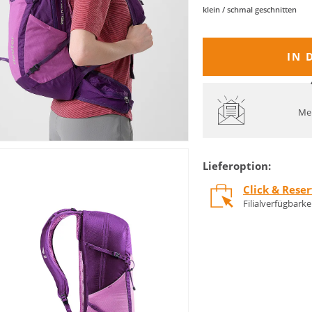
klein / schmal geschnitten
IN 
Mel
Lieferoption:
Click & Rese
Filialverfügbark