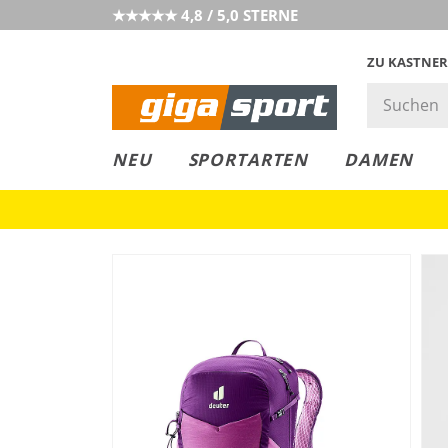
★★★★★ 4,8 / 5,0 STERNE
ZU KASTNER
GIGAGREEN
GIGASTYLE
FAHRRAD­
CLICK &
CLICK &
NEU
SPORTARTEN
DAMEN
LEASING
COLLECT
RESERVE