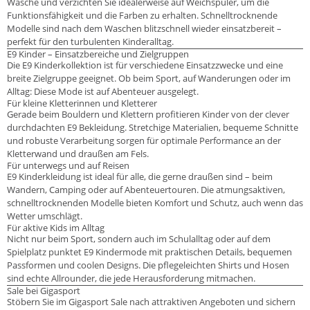
Wäsche und verzichten Sie idealerweise auf Weichspüler, um die
Funktionsfähigkeit und die Farben zu erhalten. Schnelltrocknende
Modelle sind nach dem Waschen blitzschnell wieder einsatzbereit –
perfekt für den turbulenten Kinderalltag.
E9 Kinder – Einsatzbereiche und Zielgruppen
Die E9 Kinderkollektion ist für verschiedene Einsatzzwecke und eine
breite Zielgruppe geeignet. Ob beim Sport, auf Wanderungen oder im
Alltag: Diese Mode ist auf Abenteuer ausgelegt.
Für kleine Kletterinnen und Kletterer
Gerade beim Bouldern und Klettern profitieren Kinder von der clever
durchdachten E9 Bekleidung. Stretchige Materialien, bequeme Schnitte
und robuste Verarbeitung sorgen für optimale Performance an der
Kletterwand und draußen am Fels.
Für unterwegs und auf Reisen
E9 Kinderkleidung ist ideal für alle, die gerne draußen sind – beim
Wandern, Camping oder auf Abenteuertouren. Die atmungsaktiven,
schnelltrocknenden Modelle bieten Komfort und Schutz, auch wenn das
Wetter umschlägt.
Für aktive Kids im Alltag
Nicht nur beim Sport, sondern auch im Schulalltag oder auf dem
Spielplatz punktet E9 Kindermode mit praktischen Details, bequemen
Passformen und coolen Designs. Die pflegeleichten Shirts und Hosen
sind echte Allrounder, die jede Herausforderung mitmachen.
Sale bei Gigasport
Stöbern Sie im Gigasport Sale nach attraktiven Angeboten und sichern