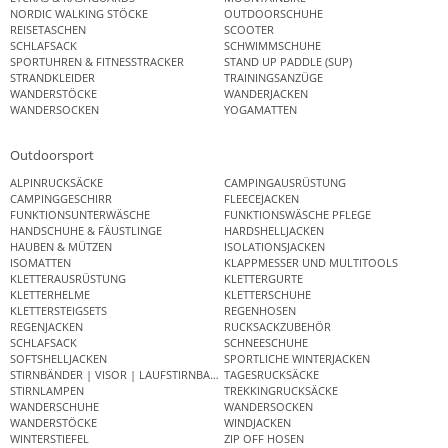
NORDIC WALKING STÖCKE
OUTDOORSCHUHE
REISETASCHEN
SCOOTER
SCHLAFSACK
SCHWIMMSCHUHE
SPORTUHREN & FITNESSTRACKER
STAND UP PADDLE (SUP)
STRANDKLEIDER
TRAININGSANZÜGE
WANDERSTÖCKE
WANDERJACKEN
WANDERSOCKEN
YOGAMATTEN
Outdoorsport
ALPINRUCKSÄCKE
CAMPINGAUSRÜSTUNG
CAMPINGGESCHIRR
FLEECEJACKEN
FUNKTIONSUNTERWÄSCHE
FUNKTIONSWÄSCHE PFLEGE
HANDSCHUHE & FÄUSTLINGE
HARDSHELLJACKEN
HAUBEN & MÜTZEN
ISOLATIONSJACKEN
ISOMATTEN
KLAPPMESSER UND MULTITOOLS
KLETTERAUSRÜSTUNG
KLETTERGURTE
KLETTERHELME
KLETTERSCHUHE
KLETTERSTEIGSETS
REGENHOSEN
REGENJACKEN
RUCKSACKZUBEHÖR
SCHLAFSACK
SCHNEESCHUHE
SOFTSHELLJACKEN
SPORTLICHE WINTERJACKEN
STIRNBÄNDER | VISOR | LAUFSTIRNBAND
TAGESRUCKSÄCKE
STIRNLAMPEN
TREKKINGRUCKSÄCKE
WANDERSCHUHE
WANDERSOCKEN
WANDERSTÖCKE
WINDJACKEN
WINTERSTIEFEL
ZIP OFF HOSEN