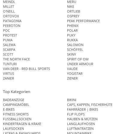
MEINDL
MERU
MILLET
NIKE
O'NEILL
ORTLIEB
ORTOVOX
OSPREY
PATAGONIA
PEAK PERFORMANCE
PEEROTON
PHENIX
POC
POLAR
PROTEST
PUKY
PUMA
RUKKA
SALEWA
SALOMON
SCARPA
SCHÖFFEL
SCOTT
SKINY
THE NORTH FACE
SPIRIT OF OM
TUNTURI
UNDER ARMOUR
VAN DEER - RED BULL SPORTS
VAUDE
VIRTUS
YOGISTAR
ZANIER
ZIENER
Top Kategorien
BADEANZÜGE
BIKINI
CAMPINGMÖBEL
CAPS, KAPPEN, FISCHERHÜTE
E-BIKES
FAHRRÄDER | BIKES
FITNESS SHORTS
FLIP FLOPS
FUSSBALLSOCKEN
HAUBEN & MÜTZEN
KINDERTRAGEN & KRAXE
LANGLAUFHOSEN
LAUFSOCKEN
LUFTMATRATZEN
LYCRAS & RASHGUARDS
MOUNTAINBIKE