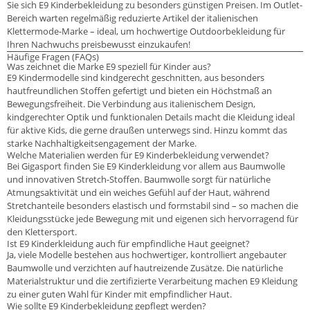
Sie sich E9 Kinderbekleidung zu besonders günstigen Preisen. Im Outlet-
Bereich warten regelmäßig reduzierte Artikel der italienischen
Klettermode-Marke – ideal, um hochwertige Outdoorbekleidung für
Ihren Nachwuchs preisbewusst einzukaufen!
Häufige Fragen (FAQs)
Was zeichnet die Marke E9 speziell für Kinder aus?
E9 Kindermodelle sind kindgerecht geschnitten, aus besonders
hautfreundlichen Stoffen gefertigt und bieten ein Höchstmaß an
Bewegungsfreiheit. Die Verbindung aus italienischem Design,
kindgerechter Optik und funktionalen Details macht die Kleidung ideal
für aktive Kids, die gerne draußen unterwegs sind. Hinzu kommt das
starke Nachhaltigkeitsengagement der Marke.
Welche Materialien werden für E9 Kinderbekleidung verwendet?
Bei Gigasport finden Sie E9 Kinderkleidung vor allem aus Baumwolle
und innovativen Stretch-Stoffen. Baumwolle sorgt für natürliche
Atmungsaktivität und ein weiches Gefühl auf der Haut, während
Stretchanteile besonders elastisch und formstabil sind – so machen die
Kleidungsstücke jede Bewegung mit und eigenen sich hervorragend für
den Klettersport.
Ist E9 Kinderkleidung auch für empfindliche Haut geeignet?
Ja, viele Modelle bestehen aus hochwertiger, kontrolliert angebauter
Baumwolle und verzichten auf hautreizende Zusätze. Die natürliche
Materialstruktur und die zertifizierte Verarbeitung machen E9 Kleidung
zu einer guten Wahl für Kinder mit empfindlicher Haut.
Wie sollte E9 Kinderbekleidung gepflegt werden?