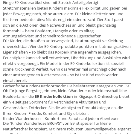
Einige E9 Kinderartikel sind mit Stretch-Anteil gefertigt.
Stretchmaterialien bieten Kindern maximale Flexibilität und geben bei
jeder Bewegung nach, ohne auszuleiern. Für kleine Kletterinnen und
Kletterer bedeutet dies: Nichts engt ein oder rutscht. Der Stoff passt
sich an die Aktionen des Nachwuchses an und bleibt gleichzeitig
formstabil – beim Bouldern, Hangeln oder im Alltag.
Atmungsaktivität und schnelltrocknende Eigenschaften
Für Kinder, die draußen unterwegs sind, ist atmungsaktive Kleidung
unverzichtbar. Vier der E9 Kinderprodukte punkten mit atmungsaktiven
Eigenschaften – so bleibt das Körperklima angenehm ausgeglichen.
Feuchtigkeit kann schnell entweichen, Überhitzung und Auskühlen wird
effektiv vorgebeugt. Ein Modell in der E9 Kinderkollektion ist speziell
schnelltrocknend: Perfekt, wenn das Wetter mal umschlägt oder nach
einer anstrengenden Klettersession – so ist Ihr Kind rasch wieder
einsatzbereit.
Farbenfrohe Kinder-Outdoormode: Die beliebtesten Kategorien von E9
Ob für junge Bergsteigerinnen, kleine Wanderer oder leidenschaftliche
Boulderfans – die
E9 Kinderkollektion
im Gigasport Onlineshop bietet
ein vielseitiges Sortiment für verschiedene Aktivitäten und
Geschmäcker. Entdecken Sie die wichtigsten Produktkategorien, die
Ihren Kindern Freude, Komfort und Style bieten.
Kinder Wanderhosen – Komfort und Schutz auf jedem Abenteuer
Die "Kinder Wanderhose BRC-VS" von E9 ist speziell für kleine
Naturforscher konzipiert. Mit ihrem robusten Baumwollgewebe, ergänzt