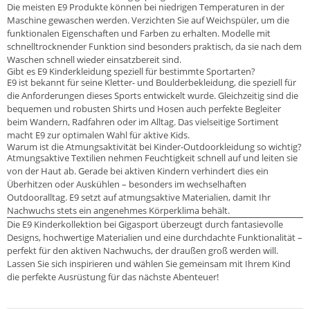
Die meisten E9 Produkte können bei niedrigen Temperaturen in der
Maschine gewaschen werden. Verzichten Sie auf Weichspüler, um die
funktionalen Eigenschaften und Farben zu erhalten. Modelle mit
schnelltrocknender Funktion sind besonders praktisch, da sie nach dem
Waschen schnell wieder einsatzbereit sind.
Gibt es E9 Kinderkleidung speziell für bestimmte Sportarten?
E9 ist bekannt für seine Kletter- und Boulderbekleidung, die speziell für
die Anforderungen dieses Sports entwickelt wurde. Gleichzeitig sind die
bequemen und robusten Shirts und Hosen auch perfekte Begleiter
beim Wandern, Radfahren oder im Alltag. Das vielseitige Sortiment
macht E9 zur optimalen Wahl für aktive Kids.
Warum ist die Atmungsaktivität bei Kinder-Outdoorkleidung so wichtig?
Atmungsaktive Textilien nehmen Feuchtigkeit schnell auf und leiten sie
von der Haut ab. Gerade bei aktiven Kindern verhindert dies ein
Überhitzen oder Auskühlen – besonders im wechselhaften
Outdooralltag. E9 setzt auf atmungsaktive Materialien, damit Ihr
Nachwuchs stets ein angenehmes Körperklima behält.
Die E9 Kinderkollektion bei Gigasport überzeugt durch fantasievolle
Designs, hochwertige Materialien und eine durchdachte Funktionalität –
perfekt für den aktiven Nachwuchs, der draußen groß werden will.
Lassen Sie sich inspirieren und wählen Sie gemeinsam mit Ihrem Kind
die perfekte Ausrüstung für das nächste Abenteuer!