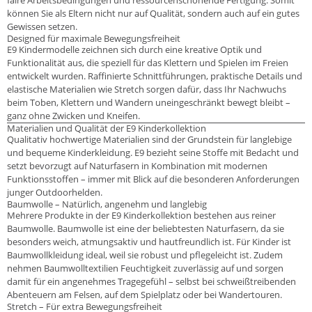
faire Arbeitsbedingungen und ressourcenschonende Fertigung. Somit
können Sie als Eltern nicht nur auf Qualität, sondern auch auf ein gutes
Gewissen setzen.
Designed für maximale Bewegungsfreiheit
E9 Kindermodelle zeichnen sich durch eine kreative Optik und
Funktionalität aus, die speziell für das Klettern und Spielen im Freien
entwickelt wurden. Raffinierte Schnittführungen, praktische Details und
elastische Materialien wie Stretch sorgen dafür, dass Ihr Nachwuchs
beim Toben, Klettern und Wandern uneingeschränkt bewegt bleibt –
ganz ohne Zwicken und Kneifen.
Materialien und Qualität der E9 Kinderkollektion
Qualitativ hochwertige Materialien sind der Grundstein für langlebige
und bequeme Kinderkleidung. E9 bezieht seine Stoffe mit Bedacht und
setzt bevorzugt auf Naturfasern in Kombination mit modernen
Funktionsstoffen – immer mit Blick auf die besonderen Anforderungen
junger Outdoorhelden.
Baumwolle – Natürlich, angenehm und langlebig
Mehrere Produkte in der E9 Kinderkollektion bestehen aus reiner
Baumwolle. Baumwolle ist eine der beliebtesten Naturfasern, da sie
besonders weich, atmungsaktiv und hautfreundlich ist. Für Kinder ist
Baumwollkleidung ideal, weil sie robust und pflegeleicht ist. Zudem
nehmen Baumwolltextilien Feuchtigkeit zuverlässig auf und sorgen
damit für ein angenehmes Tragegefühl – selbst bei schweißtreibenden
Abenteuern am Felsen, auf dem Spielplatz oder bei Wandertouren.
Stretch – Für extra Bewegungsfreiheit