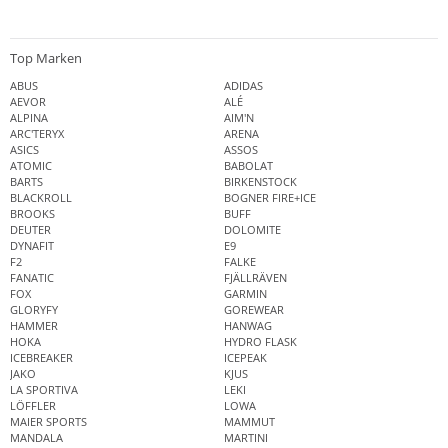
Top Marken
ABUS
ADIDAS
AEVOR
ALÉ
ALPINA
AIM'N
ARC'TERYX
ARENA
ASICS
ASSOS
ATOMIC
BABOLAT
BARTS
BIRKENSTOCK
BLACKROLL
BOGNER FIRE+ICE
BROOKS
BUFF
DEUTER
DOLOMITE
DYNAFIT
E9
F2
FALKE
FANATIC
FJÄLLRÄVEN
FOX
GARMIN
GLORYFY
GOREWEAR
HAMMER
HANWAG
HOKA
HYDRO FLASK
ICEBREAKER
ICEPEAK
JAKO
KJUS
LA SPORTIVA
LEKI
LÖFFLER
LOWA
MAIER SPORTS
MAMMUT
MANDALA
MARTINI