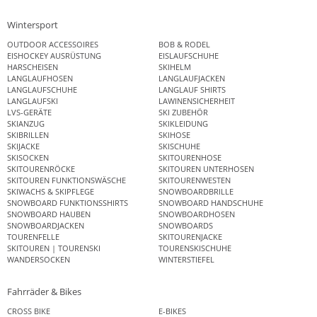
Wintersport
OUTDOOR ACCESSOIRES
BOB & RODEL
EISHOCKEY AUSRÜSTUNG
EISLAUFSCHUHE
HARSCHEISEN
SKIHELM
LANGLAUFHOSEN
LANGLAUFJACKEN
LANGLAUFSCHUHE
LANGLAUF SHIRTS
LANGLAUFSKI
LAWINENSICHERHEIT
LVS-GERÄTE
SKI ZUBEHÖR
SKIANZUG
SKIKLEIDUNG
SKIBRILLEN
SKIHOSE
SKIJACKE
SKISCHUHE
SKISOCKEN
SKITOURENHOSE
SKITOURENRÖCKE
SKITOUREN UNTERHOSEN
SKITOUREN FUNKTIONSWÄSCHE
SKITOURENWESTEN
SKIWACHS & SKIPFLEGE
SNOWBOARDBRILLE
SNOWBOARD FUNKTIONSSHIRTS
SNOWBOARD HANDSCHUHE
SNOWBOARD HAUBEN
SNOWBOARDHOSEN
SNOWBOARDJACKEN
SNOWBOARDS
TOURENFELLE
SKITOURENJACKE
SKITOUREN | TOURENSKI
TOURENSKISCHUHE
WANDERSOCKEN
WINTERSTIEFEL
Fahrräder & Bikes
CROSS BIKE
E-BIKES