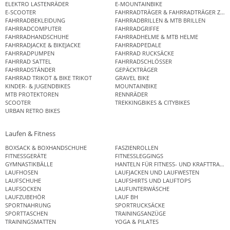
ELEKTRO LASTENRÄDER
E-MOUNTAINBIKE
E-SCOOTER
FAHRRADTRÄGER & FAHRRADTRÄGER ZUB
FAHRRADBEKLEIDUNG
FAHRRADBRILLEN & MTB BRILLEN
FAHRRADCOMPUTER
FAHRRADGRIFFE
FAHRRADHANDSCHUHE
FAHRRADHELME & MTB HELME
FAHRRADJACKE & BIKEJACKE
FAHRRADPEDALE
FAHRRADPUMPEN
FAHRRAD RUCKSÄCKE
FAHRRAD SATTEL
FAHRRADSCHLÖSSER
FAHRRADSTÄNDER
GEPÄCKTRÄGER
FAHRRAD TRIKOT & BIKE TRIKOT
GRAVEL BIKE
KINDER- & JUGENDBIKES
MOUNTAINBIKE
MTB PROTEKTOREN
RENNRÄDER
SCOOTER
TREKKINGBIKES & CITYBIKES
URBAN RETRO BIKES
Laufen & Fitness
BOXSACK & BOXHANDSCHUHE
FASZIENROLLEN
FITNESSGERÄTE
FITNESSLEGGINGS
GYMNASTIKBÄLLE
HANTELN FÜR FITNESS- UND KRAFTTRAINI
LAUFHOSEN
LAUFJACKEN UND LAUFWESTEN
LAUFSCHUHE
LAUFSHIRTS UND LAUFTOPS
LAUFSOCKEN
LAUFUNTERWÄSCHE
LAUFZUBEHÖR
LAUF BH
SPORTNAHRUNG
SPORTRUCKSÄCKE
SPORTTASCHEN
TRAININGSANZÜGE
TRAININGSMATTEN
YOGA & PILATES