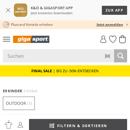
K&Ö & GIGASPORT APP
ZUR APP
Jetzt kostenlos downloaden
Pluscard Vorteile erhalten
30 TAGE RÜCKGABERECHT
Jetzt anmelden
GIGASTYLE
FAHRRAD­
CLICK &
CLICK &
MUST-HAVE
LEASING
COLLECT
RESERVE
FINAL SALE
|
BIS ZU -50% ENTDECKEN
E9 KINDER
3 Artikel
OUTDOOR
(3)
FILTERN & SORTIEREN