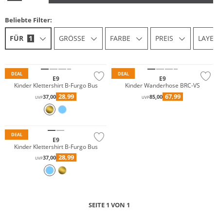
Beliebte Filter:
FÜR
1
GRÖSSE
FARBE
PREIS
LAYE
Nachhaltig
DEAL
DEAL
E9
E9
Kinder Klettershirt B-Furgo Bus
Kinder Wanderhose BRC-VS
28,99
67,99
37,00
85,00
UVP
UVP
DEAL
E9
Kinder Klettershirt B-Furgo Bus
28,99
37,00
UVP
SEITE 1 VON 1