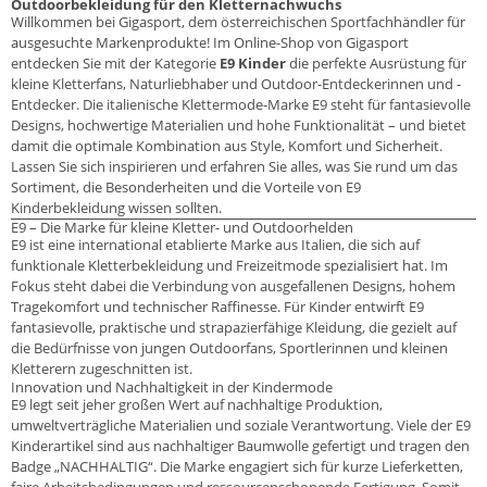
Outdoorbekleidung für den Kletternachwuchs
Willkommen bei Gigasport, dem österreichischen Sportfachhändler für
ausgesuchte Markenprodukte! Im Online-Shop von Gigasport
entdecken Sie mit der Kategorie
E9 Kinder
die perfekte Ausrüstung für
kleine Kletterfans, Naturliebhaber und Outdoor-Entdeckerinnen und -
Entdecker. Die italienische Klettermode-Marke E9 steht für fantasievolle
Designs, hochwertige Materialien und hohe Funktionalität – und bietet
damit die optimale Kombination aus Style, Komfort und Sicherheit.
Lassen Sie sich inspirieren und erfahren Sie alles, was Sie rund um das
Sortiment, die Besonderheiten und die Vorteile von E9
Kinderbekleidung wissen sollten.
E9 – Die Marke für kleine Kletter- und Outdoorhelden
E9 ist eine international etablierte Marke aus Italien, die sich auf
funktionale Kletterbekleidung und Freizeitmode spezialisiert hat. Im
Fokus steht dabei die Verbindung von ausgefallenen Designs, hohem
Tragekomfort und technischer Raffinesse. Für Kinder entwirft E9
fantasievolle, praktische und strapazierfähige Kleidung, die gezielt auf
die Bedürfnisse von jungen Outdoorfans, Sportlerinnen und kleinen
Kletterern zugeschnitten ist.
Innovation und Nachhaltigkeit in der Kindermode
E9 legt seit jeher großen Wert auf nachhaltige Produktion,
umweltverträgliche Materialien und soziale Verantwortung. Viele der E9
Kinderartikel sind aus nachhaltiger Baumwolle gefertigt und tragen den
Badge „NACHHALTIG“. Die Marke engagiert sich für kurze Lieferketten,