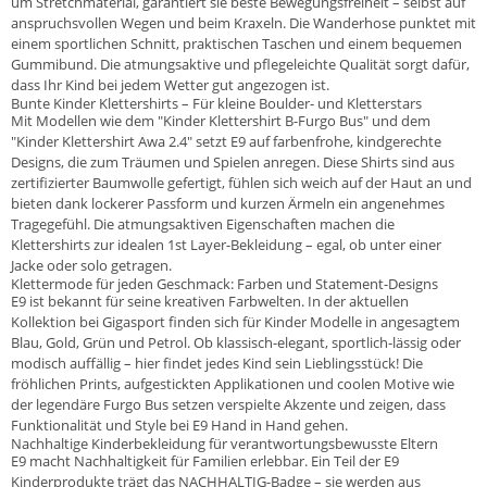
um Stretchmaterial, garantiert sie beste Bewegungsfreiheit – selbst auf
anspruchsvollen Wegen und beim Kraxeln. Die Wanderhose punktet mit
einem sportlichen Schnitt, praktischen Taschen und einem bequemen
Gummibund. Die atmungsaktive und pflegeleichte Qualität sorgt dafür,
dass Ihr Kind bei jedem Wetter gut angezogen ist.
Bunte Kinder Klettershirts – Für kleine Boulder- und Kletterstars
Mit Modellen wie dem "Kinder Klettershirt B-Furgo Bus" und dem
"Kinder Klettershirt Awa 2.4" setzt E9 auf farbenfrohe, kindgerechte
Designs, die zum Träumen und Spielen anregen. Diese Shirts sind aus
zertifizierter Baumwolle gefertigt, fühlen sich weich auf der Haut an und
bieten dank lockerer Passform und kurzen Ärmeln ein angenehmes
Tragegefühl. Die atmungsaktiven Eigenschaften machen die
Klettershirts zur idealen 1st Layer-Bekleidung – egal, ob unter einer
Jacke oder solo getragen.
Klettermode für jeden Geschmack: Farben und Statement-Designs
E9 ist bekannt für seine kreativen Farbwelten. In der aktuellen
Kollektion bei Gigasport finden sich für Kinder Modelle in angesagtem
Blau, Gold, Grün und Petrol. Ob klassisch-elegant, sportlich-lässig oder
modisch auffällig – hier findet jedes Kind sein Lieblingsstück! Die
fröhlichen Prints, aufgestickten Applikationen und coolen Motive wie
der legendäre Furgo Bus setzen verspielte Akzente und zeigen, dass
Funktionalität und Style bei E9 Hand in Hand gehen.
Nachhaltige Kinderbekleidung für verantwortungsbewusste Eltern
E9 macht Nachhaltigkeit für Familien erlebbar. Ein Teil der E9
Kinderprodukte trägt das NACHHALTIG-Badge – sie werden aus