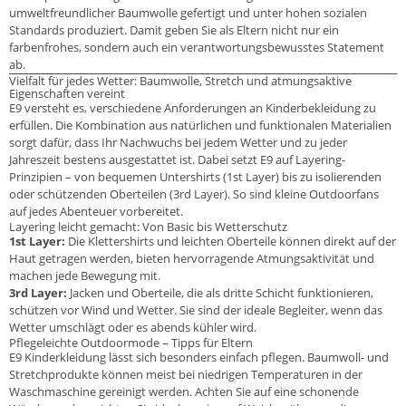
umweltfreundlicher Baumwolle gefertigt und unter hohen sozialen
Standards produziert. Damit geben Sie als Eltern nicht nur ein
farbenfrohes, sondern auch ein verantwortungsbewusstes Statement
ab.
Vielfalt für jedes Wetter: Baumwolle, Stretch und atmungsaktive
Eigenschaften vereint
E9 versteht es, verschiedene Anforderungen an Kinderbekleidung zu
erfüllen. Die Kombination aus natürlichen und funktionalen Materialien
sorgt dafür, dass Ihr Nachwuchs bei jedem Wetter und zu jeder
Jahreszeit bestens ausgestattet ist. Dabei setzt E9 auf Layering-
Prinzipien – von bequemen Untershirts (1st Layer) bis zu isolierenden
oder schützenden Oberteilen (3rd Layer). So sind kleine Outdoorfans
auf jedes Abenteuer vorbereitet.
Layering leicht gemacht: Von Basic bis Wetterschutz
1st Layer:
Die Klettershirts und leichten Oberteile können direkt auf der
Haut getragen werden, bieten hervorragende Atmungsaktivität und
machen jede Bewegung mit.
3rd Layer:
Jacken und Oberteile, die als dritte Schicht funktionieren,
schützen vor Wind und Wetter. Sie sind der ideale Begleiter, wenn das
Wetter umschlägt oder es abends kühler wird.
Pflegeleichte Outdoormode – Tipps für Eltern
E9 Kinderkleidung lässt sich besonders einfach pflegen. Baumwoll- und
Stretchprodukte können meist bei niedrigen Temperaturen in der
Waschmaschine gereinigt werden. Achten Sie auf eine schonende