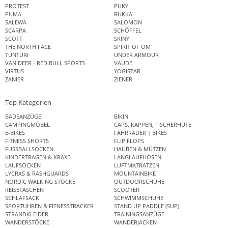
PROTEST
PUKY
PUMA
RUKKA
SALEWA
SALOMON
SCARPA
SCHÖFFEL
SCOTT
SKINY
THE NORTH FACE
SPIRIT OF OM
TUNTURI
UNDER ARMOUR
VAN DEER - RED BULL SPORTS
VAUDE
VIRTUS
YOGISTAR
ZANIER
ZIENER
Top Kategorien
BADEANZÜGE
BIKINI
CAMPINGMÖBEL
CAPS, KAPPEN, FISCHERHÜTE
E-BIKES
FAHRRÄDER | BIKES
FITNESS SHORTS
FLIP FLOPS
FUSSBALLSOCKEN
HAUBEN & MÜTZEN
KINDERTRAGEN & KRAXE
LANGLAUFHOSEN
LAUFSOCKEN
LUFTMATRATZEN
LYCRAS & RASHGUARDS
MOUNTAINBIKE
NORDIC WALKING STÖCKE
OUTDOORSCHUHE
REISETASCHEN
SCOOTER
SCHLAFSACK
SCHWIMMSCHUHE
SPORTUHREN & FITNESSTRACKER
STAND UP PADDLE (SUP)
STRANDKLEIDER
TRAININGSANZÜGE
WANDERSTÖCKE
WANDERJACKEN