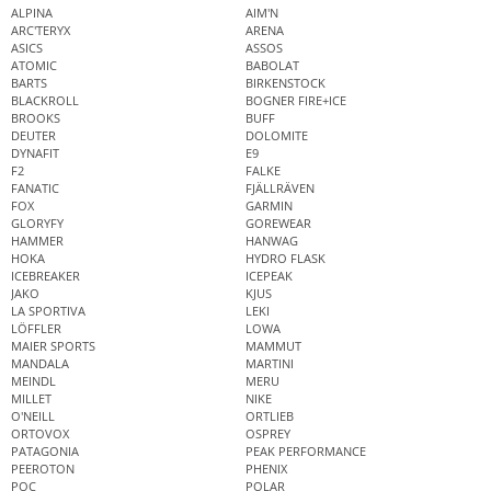
ALPINA
AIM'N
ARC'TERYX
ARENA
ASICS
ASSOS
ATOMIC
BABOLAT
BARTS
BIRKENSTOCK
BLACKROLL
BOGNER FIRE+ICE
BROOKS
BUFF
DEUTER
DOLOMITE
DYNAFIT
E9
F2
FALKE
FANATIC
FJÄLLRÄVEN
FOX
GARMIN
GLORYFY
GOREWEAR
HAMMER
HANWAG
HOKA
HYDRO FLASK
ICEBREAKER
ICEPEAK
JAKO
KJUS
LA SPORTIVA
LEKI
LÖFFLER
LOWA
MAIER SPORTS
MAMMUT
MANDALA
MARTINI
MEINDL
MERU
MILLET
NIKE
O'NEILL
ORTLIEB
ORTOVOX
OSPREY
PATAGONIA
PEAK PERFORMANCE
PEEROTON
PHENIX
POC
POLAR