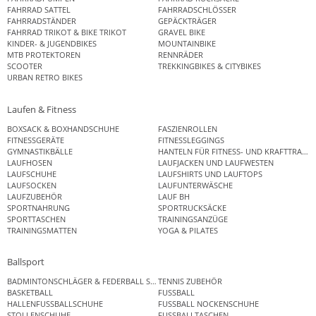
FAHRRAD SATTEL
FAHRRADSCHLÖSSER
FAHRRADSTÄNDER
GEPÄCKTRÄGER
FAHRRAD TRIKOT & BIKE TRIKOT
GRAVEL BIKE
KINDER- & JUGENDBIKES
MOUNTAINBIKE
MTB PROTEKTOREN
RENNRÄDER
SCOOTER
TREKKINGBIKES & CITYBIKES
URBAN RETRO BIKES
Laufen & Fitness
BOXSACK & BOXHANDSCHUHE
FASZIENROLLEN
FITNESSGERÄTE
FITNESSLEGGINGS
GYMNASTIKBÄLLE
HANTELN FÜR FITNESS- UND KRAFTTRAINI
LAUFHOSEN
LAUFJACKEN UND LAUFWESTEN
LAUFSCHUHE
LAUFSHIRTS UND LAUFTOPS
LAUFSOCKEN
LAUFUNTERWÄSCHE
LAUFZUBEHÖR
LAUF BH
SPORTNAHRUNG
SPORTRUCKSÄCKE
SPORTTASCHEN
TRAININGSANZÜGE
TRAININGSMATTEN
YOGA & PILATES
Ballsport
BADMINTONSCHLÄGER & FEDERBALL SETS
TENNIS ZUBEHÖR
BASKETBALL
FUSSBALL
HALLENFUSSBALLSCHUHE
FUSSBALL NOCKENSCHUHE
STOLLENSCHUHE
FUSSBALLTASCHEN