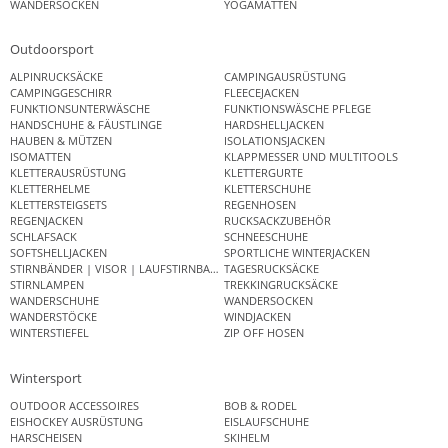
WANDERSOCKEN
YOGAMATTEN
Outdoorsport
ALPINRUCKSÄCKE
CAMPINGAUSRÜSTUNG
CAMPINGGESCHIRR
FLEECEJACKEN
FUNKTIONSUNTERWÄSCHE
FUNKTIONSWÄSCHE PFLEGE
HANDSCHUHE & FÄUSTLINGE
HARDSHELLJACKEN
HAUBEN & MÜTZEN
ISOLATIONSJACKEN
ISOMATTEN
KLAPPMESSER UND MULTITOOLS
KLETTERAUSRÜSTUNG
KLETTERGURTE
KLETTERHELME
KLETTERSCHUHE
KLETTERSTEIGSETS
REGENHOSEN
REGENJACKEN
RUCKSACKZUBEHÖR
SCHLAFSACK
SCHNEESCHUHE
SOFTSHELLJACKEN
SPORTLICHE WINTERJACKEN
STIRNBÄNDER | VISOR | LAUFSTIRNBAND
TAGESRUCKSÄCKE
STIRNLAMPEN
TREKKINGRUCKSÄCKE
WANDERSCHUHE
WANDERSOCKEN
WANDERSTÖCKE
WINDJACKEN
WINTERSTIEFEL
ZIP OFF HOSEN
Wintersport
OUTDOOR ACCESSOIRES
BOB & RODEL
EISHOCKEY AUSRÜSTUNG
EISLAUFSCHUHE
HARSCHEISEN
SKIHELM