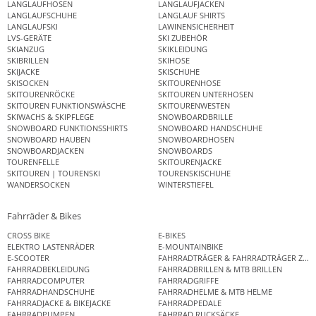
LANGLAUFHOSEN
LANGLAUFJACKEN
LANGLAUFSCHUHE
LANGLAUF SHIRTS
LANGLAUFSKI
LAWINENSICHERHEIT
LVS-GERÄTE
SKI ZUBEHÖR
SKIANZUG
SKIKLEIDUNG
SKIBRILLEN
SKIHOSE
SKIJACKE
SKISCHUHE
SKISOCKEN
SKITOURENHOSE
SKITOURENRÖCKE
SKITOUREN UNTERHOSEN
SKITOUREN FUNKTIONSWÄSCHE
SKITOURENWESTEN
SKIWACHS & SKIPFLEGE
SNOWBOARDBRILLE
SNOWBOARD FUNKTIONSSHIRTS
SNOWBOARD HANDSCHUHE
SNOWBOARD HAUBEN
SNOWBOARDHOSEN
SNOWBOARDJACKEN
SNOWBOARDS
TOURENFELLE
SKITOURENJACKE
SKITOUREN | TOURENSKI
TOURENSKISCHUHE
WANDERSOCKEN
WINTERSTIEFEL
Fahrräder & Bikes
CROSS BIKE
E-BIKES
ELEKTRO LASTENRÄDER
E-MOUNTAINBIKE
E-SCOOTER
FAHRRADTRÄGER & FAHRRADTRÄGER ZUB
FAHRRADBEKLEIDUNG
FAHRRADBRILLEN & MTB BRILLEN
FAHRRADCOMPUTER
FAHRRADGRIFFE
FAHRRADHANDSCHUHE
FAHRRADHELME & MTB HELME
FAHRRADJACKE & BIKEJACKE
FAHRRADPEDALE
FAHRRADPUMPEN
FAHRRAD RUCKSÄCKE