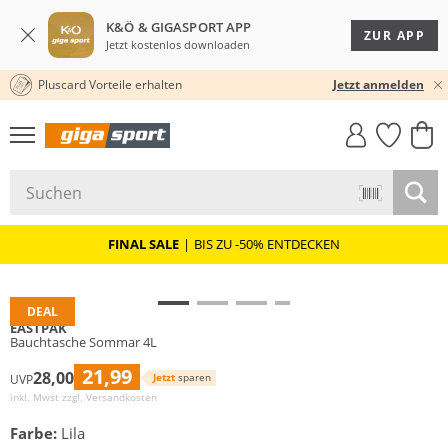
K&Ö & GIGASPORT APP
ZUR APP
Jetzt kostenlos downloaden
Pluscard Vorteile erhalten
30 TAGE RÜCKGABERECHT
Jetzt anmelden
GIGASTYLE
FAHRRAD­
CLICK &
CLICK &
MUST-HAVE
LEASING
COLLECT
RESERVE
FINAL SALE
|
BIS ZU -50% ENTDECKEN
DEAL
EASTPAK
Bauchtasche Sommar 4L
21,99
28,00
Jetzt
sparen
UVP
inkl. Mwst zzgl.
Versandkosten
Farbe:
Lila