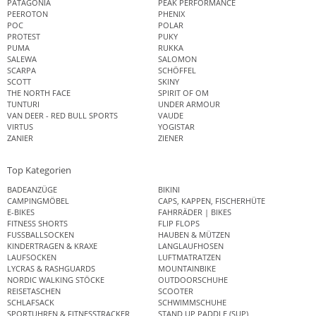
PATAGONIA
PEAK PERFORMANCE
PEEROTON
PHENIX
POC
POLAR
PROTEST
PUKY
PUMA
RUKKA
SALEWA
SALOMON
SCARPA
SCHÖFFEL
SCOTT
SKINY
THE NORTH FACE
SPIRIT OF OM
TUNTURI
UNDER ARMOUR
VAN DEER - RED BULL SPORTS
VAUDE
VIRTUS
YOGISTAR
ZANIER
ZIENER
Top Kategorien
BADEANZÜGE
BIKINI
CAMPINGMÖBEL
CAPS, KAPPEN, FISCHERHÜTE
E-BIKES
FAHRRÄDER | BIKES
FITNESS SHORTS
FLIP FLOPS
FUSSBALLSOCKEN
HAUBEN & MÜTZEN
KINDERTRAGEN & KRAXE
LANGLAUFHOSEN
LAUFSOCKEN
LUFTMATRATZEN
LYCRAS & RASHGUARDS
MOUNTAINBIKE
NORDIC WALKING STÖCKE
OUTDOORSCHUHE
REISETASCHEN
SCOOTER
SCHLAFSACK
SCHWIMMSCHUHE
SPORTUHREN & FITNESSTRACKER
STAND UP PADDLE (SUP)