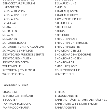
EISHOCKEY AUSRÜSTUNG
EISLAUFSCHUHE
HARSCHEISEN
SKIHELM
LANGLAUFHOSEN
LANGLAUFJACKEN
LANGLAUFSCHUHE
LANGLAUF SHIRTS
LANGLAUFSKI
LAWINENSICHERHEIT
LVS-GERÄTE
SKI ZUBEHÖR
SKIANZUG
SKIKLEIDUNG
SKIBRILLEN
SKIHOSE
SKIJACKE
SKISCHUHE
SKISOCKEN
SKITOURENHOSE
SKITOURENRÖCKE
SKITOUREN UNTERHOSEN
SKITOUREN FUNKTIONSWÄSCHE
SKITOURENWESTEN
SKIWACHS & SKIPFLEGE
SNOWBOARDBRILLE
SNOWBOARD FUNKTIONSSHIRTS
SNOWBOARD HANDSCHUHE
SNOWBOARD HAUBEN
SNOWBOARDHOSEN
SNOWBOARDJACKEN
SNOWBOARDS
TOURENFELLE
SKITOURENJACKE
SKITOUREN | TOURENSKI
TOURENSKISCHUHE
WANDERSOCKEN
WINTERSTIEFEL
Fahrräder & Bikes
CROSS BIKE
E-BIKES
ELEKTRO LASTENRÄDER
E-MOUNTAINBIKE
E-SCOOTER
FAHRRADTRÄGER & FAHRRADTRÄGER ZUB
FAHRRADBEKLEIDUNG
FAHRRADBRILLEN & MTB BRILLEN
FAHRRADCOMPUTER
FAHRRADGRIFFE