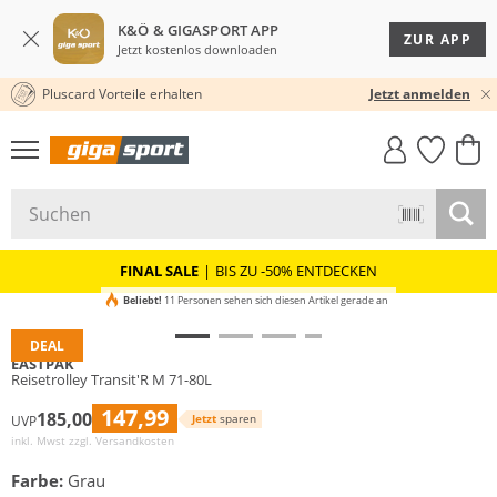
K&Ö & GIGASPORT APP
ZUR APP
Jetzt kostenlos downloaden
Pluscard Vorteile erhalten
30 TAGE RÜCKGABERECHT
Jetzt anmelden
GIGASTYLE
FAHRRAD­
CLICK &
CLICK &
MUST-HAVE
LEASING
COLLECT
RESERVE
FINAL SALE
|
BIS ZU -50% ENTDECKEN
Beliebt!
11 Personen sehen sich diesen Artikel gerade an
DEAL
EASTPAK
Reisetrolley Transit'R M 71-80L
147,99
185,00
Jetzt
sparen
UVP
inkl. Mwst zzgl.
Versandkosten
Farbe:
Grau