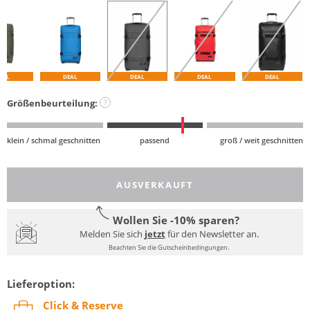
EAL
DEAL
DEAL
DEAL
DEAL
Größenbeurteilung:
?
klein / schmal geschnitten
passend
groß / weit geschnitten
AUSVERKAUFT
Wollen Sie -10% sparen?
Melden Sie sich
jetzt
für den Newsletter an.
Beachten Sie die Gutscheinbedingungen.
Lieferoption:
Click & Reserve