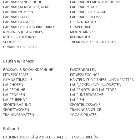
FAHRRADHANDSCHUHE
FAHRRADHELME & MTB HELME
FAHRRADJACKE & BIKEJACKE
FAHRRADPEDALE
FAHRRADPUMPEN
FAHRRAD RUCKSÄCKE
FAHRRAD SATTEL
FAHRRADSCHLÖSSER
FAHRRADSTÄNDER
GEPÄCKTRÄGER
FAHRRAD TRIKOT & BIKE TRIKOT
GRAVEL BIKE
KINDER- & JUGENDBIKES
MOUNTAINBIKE
MTB PROTEKTOREN
RENNRÄDER
SCOOTER
TREKKINGBIKES & CITYBIKES
URBAN RETRO BIKES
Laufen & Fitness
BOXSACK & BOXHANDSCHUHE
FASZIENROLLEN
FITNESSGERÄTE
FITNESSLEGGINGS
GYMNASTIKBÄLLE
HANTELN FÜR FITNESS- UND KRAFTTRAINI
LAUFHOSEN
LAUFJACKEN UND LAUFWESTEN
LAUFSCHUHE
LAUFSHIRTS UND LAUFTOPS
LAUFSOCKEN
LAUFUNTERWÄSCHE
LAUFZUBEHÖR
LAUF BH
SPORTNAHRUNG
SPORTRUCKSÄCKE
SPORTTASCHEN
TRAININGSANZÜGE
TRAININGSMATTEN
YOGA & PILATES
Ballsport
BADMINTONSCHLÄGER & FEDERBALL SETS
TENNIS ZUBEHÖR