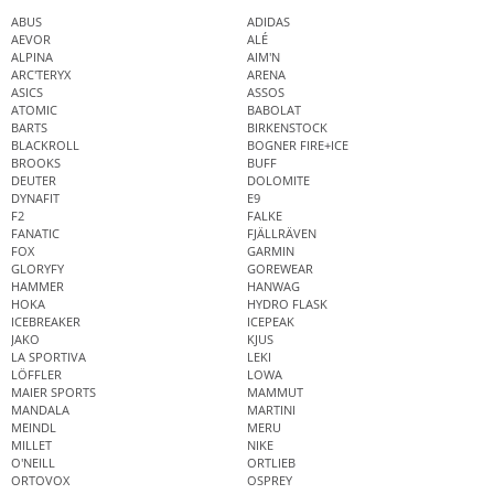
ABUS
ADIDAS
AEVOR
ALÉ
ALPINA
AIM'N
ARC'TERYX
ARENA
ASICS
ASSOS
ATOMIC
BABOLAT
BARTS
BIRKENSTOCK
BLACKROLL
BOGNER FIRE+ICE
BROOKS
BUFF
DEUTER
DOLOMITE
DYNAFIT
E9
F2
FALKE
FANATIC
FJÄLLRÄVEN
FOX
GARMIN
GLORYFY
GOREWEAR
HAMMER
HANWAG
HOKA
HYDRO FLASK
ICEBREAKER
ICEPEAK
JAKO
KJUS
LA SPORTIVA
LEKI
LÖFFLER
LOWA
MAIER SPORTS
MAMMUT
MANDALA
MARTINI
MEINDL
MERU
MILLET
NIKE
O'NEILL
ORTLIEB
ORTOVOX
OSPREY