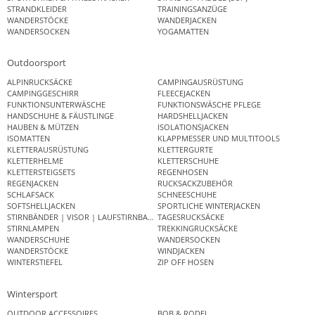
STRANDKLEIDER
TRAININGSANZÜGE
WANDERSTÖCKE
WANDERJACKEN
WANDERSOCKEN
YOGAMATTEN
Outdoorsport
ALPINRUCKSÄCKE
CAMPINGAUSRÜSTUNG
CAMPINGGESCHIRR
FLEECEJACKEN
FUNKTIONSUNTERWÄSCHE
FUNKTIONSWÄSCHE PFLEGE
HANDSCHUHE & FÄUSTLINGE
HARDSHELLJACKEN
HAUBEN & MÜTZEN
ISOLATIONSJACKEN
ISOMATTEN
KLAPPMESSER UND MULTITOOLS
KLETTERAUSRÜSTUNG
KLETTERGURTE
KLETTERHELME
KLETTERSCHUHE
KLETTERSTEIGSETS
REGENHOSEN
REGENJACKEN
RUCKSACKZUBEHÖR
SCHLAFSACK
SCHNEESCHUHE
SOFTSHELLJACKEN
SPORTLICHE WINTERJACKEN
STIRNBÄNDER | VISOR | LAUFSTIRNBAND
TAGESRUCKSÄCKE
STIRNLAMPEN
TREKKINGRUCKSÄCKE
WANDERSCHUHE
WANDERSOCKEN
WANDERSTÖCKE
WINDJACKEN
WINTERSTIEFEL
ZIP OFF HOSEN
Wintersport
OUTDOOR ACCESSOIRES
BOB & RODEL