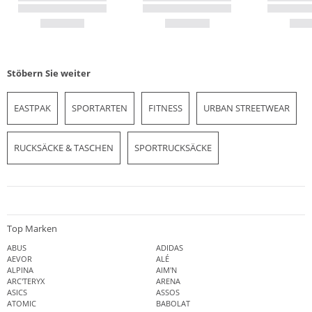
Stöbern Sie weiter
EASTPAK
SPORTARTEN
FITNESS
URBAN STREETWEAR
RUCKSÄCKE & TASCHEN
SPORTRUCKSÄCKE
Top Marken
ABUS
ADIDAS
AEVOR
ALÉ
ALPINA
AIM'N
ARC'TERYX
ARENA
ASICS
ASSOS
ATOMIC
BABOLAT