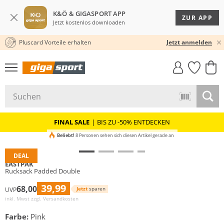
K&Ö & GIGASPORT APP
ZUR APP
Jetzt kostenlos downloaden
Pluscard Vorteile erhalten
30 TAGE RÜCKGABERECHT
Jetzt anmelden
GIGASTYLE
FAHRRAD­
CLICK &
CLICK &
MUST-HAVE
LEASING
COLLECT
RESERVE
FINAL SALE
|
BIS ZU -50% ENTDECKEN
Beliebt!
8 Personen sehen sich diesen Artikel gerade an
DEAL
EASTPAK
Rucksack Padded Double
39,99
68,00
Jetzt
sparen
UVP
inkl. Mwst zzgl.
Versandkosten
Farbe:
Pink