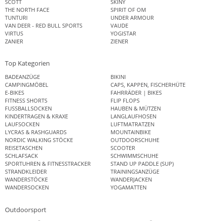
SCOTT
SKINY
THE NORTH FACE
SPIRIT OF OM
TUNTURI
UNDER ARMOUR
VAN DEER - RED BULL SPORTS
VAUDE
VIRTUS
YOGISTAR
ZANIER
ZIENER
Top Kategorien
BADEANZÜGE
BIKINI
CAMPINGMÖBEL
CAPS, KAPPEN, FISCHERHÜTE
E-BIKES
FAHRRÄDER | BIKES
FITNESS SHORTS
FLIP FLOPS
FUSSBALLSOCKEN
HAUBEN & MÜTZEN
KINDERTRAGEN & KRAXE
LANGLAUFHOSEN
LAUFSOCKEN
LUFTMATRATZEN
LYCRAS & RASHGUARDS
MOUNTAINBIKE
NORDIC WALKING STÖCKE
OUTDOORSCHUHE
REISETASCHEN
SCOOTER
SCHLAFSACK
SCHWIMMSCHUHE
SPORTUHREN & FITNESSTRACKER
STAND UP PADDLE (SUP)
STRANDKLEIDER
TRAININGSANZÜGE
WANDERSTÖCKE
WANDERJACKEN
WANDERSOCKEN
YOGAMATTEN
Outdoorsport