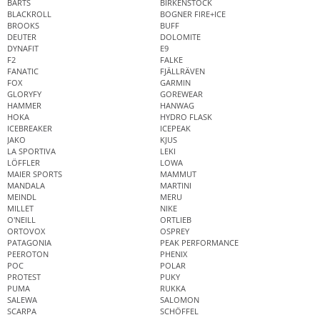
BARTS
BIRKENSTOCK
BLACKROLL
BOGNER FIRE+ICE
BROOKS
BUFF
DEUTER
DOLOMITE
DYNAFIT
E9
F2
FALKE
FANATIC
FJÄLLRÄVEN
FOX
GARMIN
GLORYFY
GOREWEAR
HAMMER
HANWAG
HOKA
HYDRO FLASK
ICEBREAKER
ICEPEAK
JAKO
KJUS
LA SPORTIVA
LEKI
LÖFFLER
LOWA
MAIER SPORTS
MAMMUT
MANDALA
MARTINI
MEINDL
MERU
MILLET
NIKE
O'NEILL
ORTLIEB
ORTOVOX
OSPREY
PATAGONIA
PEAK PERFORMANCE
PEEROTON
PHENIX
POC
POLAR
PROTEST
PUKY
PUMA
RUKKA
SALEWA
SALOMON
SCARPA
SCHÖFFEL