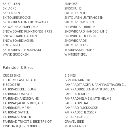
SKIBRILLEN
SKIHOSE
SKIJACKE
SKISCHUHE
SKISOCKEN
SKITOURENHOSE
SKITOURENRÖCKE
SKITOUREN UNTERHOSEN
SKITOUREN FUNKTIONSWÄSCHE
SKITOURENWESTEN
SKIWACHS & SKIPFLEGE
SNOWBOARDBRILLE
SNOWBOARD FUNKTIONSSHIRTS
SNOWBOARD HANDSCHUHE
SNOWBOARD HAUBEN
SNOWBOARDHOSEN
SNOWBOARDJACKEN
SNOWBOARDS
TOURENFELLE
SKITOURENJACKE
SKITOUREN | TOURENSKI
TOURENSKISCHUHE
WANDERSOCKEN
WINTERSTIEFEL
Fahrräder & Bikes
CROSS BIKE
E-BIKES
ELEKTRO LASTENRÄDER
E-MOUNTAINBIKE
E-SCOOTER
FAHRRADTRÄGER & FAHRRADTRÄGER ZUB
FAHRRADBEKLEIDUNG
FAHRRADBRILLEN & MTB BRILLEN
FAHRRADCOMPUTER
FAHRRADGRIFFE
FAHRRADHANDSCHUHE
FAHRRADHELME & MTB HELME
FAHRRADJACKE & BIKEJACKE
FAHRRADPEDALE
FAHRRADPUMPEN
FAHRRAD RUCKSÄCKE
FAHRRAD SATTEL
FAHRRADSCHLÖSSER
FAHRRADSTÄNDER
GEPÄCKTRÄGER
FAHRRAD TRIKOT & BIKE TRIKOT
GRAVEL BIKE
KINDER- & JUGENDBIKES
MOUNTAINBIKE