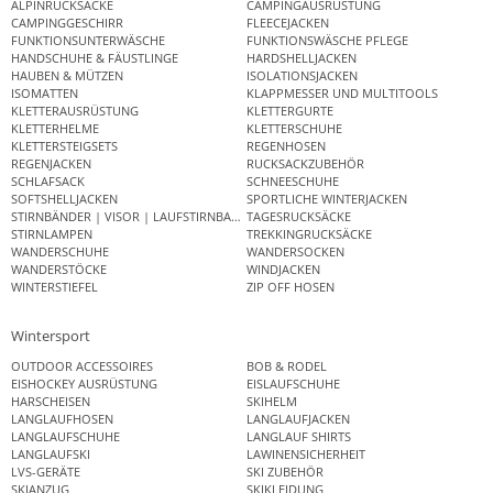
ALPINRUCKSÄCKE
CAMPINGAUSRÜSTUNG
CAMPINGGESCHIRR
FLEECEJACKEN
FUNKTIONSUNTERWÄSCHE
FUNKTIONSWÄSCHE PFLEGE
HANDSCHUHE & FÄUSTLINGE
HARDSHELLJACKEN
HAUBEN & MÜTZEN
ISOLATIONSJACKEN
ISOMATTEN
KLAPPMESSER UND MULTITOOLS
KLETTERAUSRÜSTUNG
KLETTERGURTE
KLETTERHELME
KLETTERSCHUHE
KLETTERSTEIGSETS
REGENHOSEN
REGENJACKEN
RUCKSACKZUBEHÖR
SCHLAFSACK
SCHNEESCHUHE
SOFTSHELLJACKEN
SPORTLICHE WINTERJACKEN
STIRNBÄNDER | VISOR | LAUFSTIRNBAND
TAGESRUCKSÄCKE
STIRNLAMPEN
TREKKINGRUCKSÄCKE
WANDERSCHUHE
WANDERSOCKEN
WANDERSTÖCKE
WINDJACKEN
WINTERSTIEFEL
ZIP OFF HOSEN
Wintersport
OUTDOOR ACCESSOIRES
BOB & RODEL
EISHOCKEY AUSRÜSTUNG
EISLAUFSCHUHE
HARSCHEISEN
SKIHELM
LANGLAUFHOSEN
LANGLAUFJACKEN
LANGLAUFSCHUHE
LANGLAUF SHIRTS
LANGLAUFSKI
LAWINENSICHERHEIT
LVS-GERÄTE
SKI ZUBEHÖR
SKIANZUG
SKIKLEIDUNG