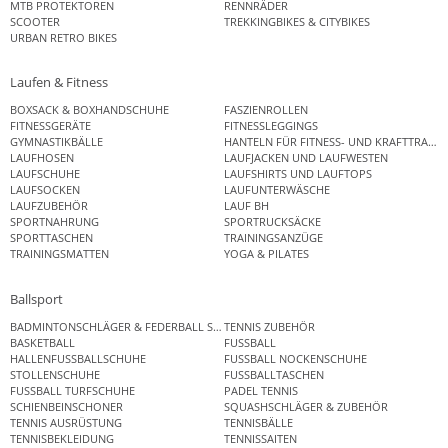
MTB PROTEKTOREN
RENNRÄDER
SCOOTER
TREKKINGBIKES & CITYBIKES
URBAN RETRO BIKES
Laufen & Fitness
BOXSACK & BOXHANDSCHUHE
FASZIENROLLEN
FITNESSGERÄTE
FITNESSLEGGINGS
GYMNASTIKBÄLLE
HANTELN FÜR FITNESS- UND KRAFTTRAINI
LAUFHOSEN
LAUFJACKEN UND LAUFWESTEN
LAUFSCHUHE
LAUFSHIRTS UND LAUFTOPS
LAUFSOCKEN
LAUFUNTERWÄSCHE
LAUFZUBEHÖR
LAUF BH
SPORTNAHRUNG
SPORTRUCKSÄCKE
SPORTTASCHEN
TRAININGSANZÜGE
TRAININGSMATTEN
YOGA & PILATES
Ballsport
BADMINTONSCHLÄGER & FEDERBALL SETS
TENNIS ZUBEHÖR
BASKETBALL
FUSSBALL
HALLENFUSSBALLSCHUHE
FUSSBALL NOCKENSCHUHE
STOLLENSCHUHE
FUSSBALLTASCHEN
FUSSBALL TURFSCHUHE
PADEL TENNIS
SCHIENBEINSCHONER
SQUASHSCHLÄGER & ZUBEHÖR
TENNIS AUSRÜSTUNG
TENNISBÄLLE
TENNISBEKLEIDUNG
TENNISSAITEN