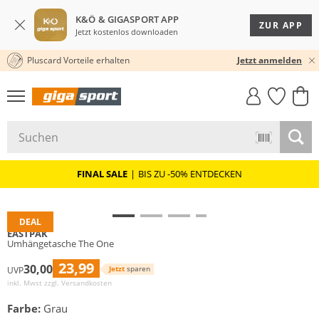
K&Ö & GIGASPORT APP
ZUR APP
Jetzt kostenlos downloaden
Pluscard Vorteile erhalten
30 TAGE RÜCKGABERECHT
Jetzt anmelden
GIGASTYLE
FAHRRAD­
CLICK &
CLICK &
MUST-HAVE
LEASING
COLLECT
RESERVE
FINAL SALE
|
BIS ZU -50% ENTDECKEN
DEAL
EASTPAK
Umhängetasche The One
23,99
30,00
Jetzt
sparen
UVP
inkl. Mwst zzgl.
Versandkosten
Farbe:
Grau