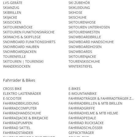
LVS-GERÄTE
SKI ZUBEHÖR
SKIANZUG
SKIKLEIDUNG
SKIBRILLEN
SKIHOSE
SKIJACKE
SKISCHUHE
SKISOCKEN
SKITOURENHOSE
SKITOURENRÖCKE
SKITOUREN UNTERHOSEN
SKITOUREN FUNKTIONSWÄSCHE
SKITOURENWESTEN
SKIWACHS & SKIPFLEGE
SNOWBOARDBRILLE
SNOWBOARD FUNKTIONSSHIRTS
SNOWBOARD HANDSCHUHE
SNOWBOARD HAUBEN
SNOWBOARDHOSEN
SNOWBOARDJACKEN
SNOWBOARDS
TOURENFELLE
SKITOURENJACKE
SKITOUREN | TOURENSKI
TOURENSKISCHUHE
WANDERSOCKEN
WINTERSTIEFEL
Fahrräder & Bikes
CROSS BIKE
E-BIKES
ELEKTRO LASTENRÄDER
E-MOUNTAINBIKE
E-SCOOTER
FAHRRADTRÄGER & FAHRRADTRÄGER ZUB
FAHRRADBEKLEIDUNG
FAHRRADBRILLEN & MTB BRILLEN
FAHRRADCOMPUTER
FAHRRADGRIFFE
FAHRRADHANDSCHUHE
FAHRRADHELME & MTB HELME
FAHRRADJACKE & BIKEJACKE
FAHRRADPEDALE
FAHRRADPUMPEN
FAHRRAD RUCKSÄCKE
FAHRRAD SATTEL
FAHRRADSCHLÖSSER
FAHRRADSTÄNDER
GEPÄCKTRÄGER