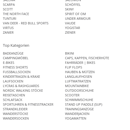
SCARPA
SCHÖFFEL
SCOTT
SKINY
THE NORTH FACE
SPIRIT OF OM
TUNTURI
UNDER ARMOUR
VAN DEER - RED BULL SPORTS
VAUDE
VIRTUS
YOGISTAR
ZANIER
ZIENER
Top Kategorien
BADEANZÜGE
BIKINI
CAMPINGMÖBEL
CAPS, KAPPEN, FISCHERHÜTE
E-BIKES
FAHRRÄDER | BIKES
FITNESS SHORTS
FLIP FLOPS
FUSSBALLSOCKEN
HAUBEN & MÜTZEN
KINDERTRAGEN & KRAXE
LANGLAUFHOSEN
LAUFSOCKEN
LUFTMATRATZEN
LYCRAS & RASHGUARDS
MOUNTAINBIKE
NORDIC WALKING STÖCKE
OUTDOORSCHUHE
REISETASCHEN
SCOOTER
SCHLAFSACK
SCHWIMMSCHUHE
SPORTUHREN & FITNESSTRACKER
STAND UP PADDLE (SUP)
STRANDKLEIDER
TRAININGSANZÜGE
WANDERSTÖCKE
WANDERJACKEN
WANDERSOCKEN
YOGAMATTEN