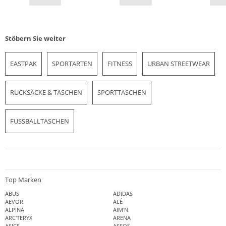
Stöbern Sie weiter
EASTPAK
SPORTARTEN
FITNESS
URBAN STREETWEAR
RUCKSÄCKE & TASCHEN
SPORTTASCHEN
FUSSBALLTASCHEN
Top Marken
ABUS
ADIDAS
AEVOR
ALÉ
ALPINA
AIM'N
ARC'TERYX
ARENA
ASICS
ASSOS