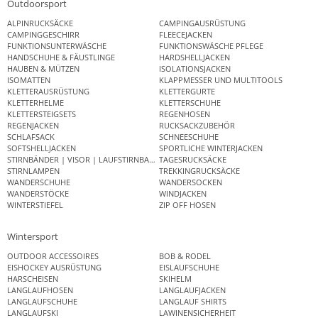
Outdoorsport
ALPINRUCKSÄCKE
CAMPINGAUSRÜSTUNG
CAMPINGGESCHIRR
FLEECEJACKEN
FUNKTIONSUNTERWÄSCHE
FUNKTIONSWÄSCHE PFLEGE
HANDSCHUHE & FÄUSTLINGE
HARDSHELLJACKEN
HAUBEN & MÜTZEN
ISOLATIONSJACKEN
ISOMATTEN
KLAPPMESSER UND MULTITOOLS
KLETTERAUSRÜSTUNG
KLETTERGURTE
KLETTERHELME
KLETTERSCHUHE
KLETTERSTEIGSETS
REGENHOSEN
REGENJACKEN
RUCKSACKZUBEHÖR
SCHLAFSACK
SCHNEESCHUHE
SOFTSHELLJACKEN
SPORTLICHE WINTERJACKEN
STIRNBÄNDER | VISOR | LAUFSTIRNBAND
TAGESRUCKSÄCKE
STIRNLAMPEN
TREKKINGRUCKSÄCKE
WANDERSCHUHE
WANDERSOCKEN
WANDERSTÖCKE
WINDJACKEN
WINTERSTIEFEL
ZIP OFF HOSEN
Wintersport
OUTDOOR ACCESSOIRES
BOB & RODEL
EISHOCKEY AUSRÜSTUNG
EISLAUFSCHUHE
HARSCHEISEN
SKIHELM
LANGLAUFHOSEN
LANGLAUFJACKEN
LANGLAUFSCHUHE
LANGLAUF SHIRTS
LANGLAUFSKI
LAWINENSICHERHEIT