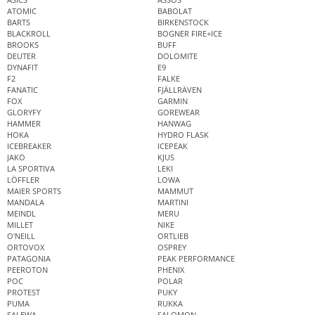
ATOMIC
BABOLAT
BARTS
BIRKENSTOCK
BLACKROLL
BOGNER FIRE+ICE
BROOKS
BUFF
DEUTER
DOLOMITE
DYNAFIT
E9
F2
FALKE
FANATIC
FJÄLLRÄVEN
FOX
GARMIN
GLORYFY
GOREWEAR
HAMMER
HANWAG
HOKA
HYDRO FLASK
ICEBREAKER
ICEPEAK
JAKO
KJUS
LA SPORTIVA
LEKI
LÖFFLER
LOWA
MAIER SPORTS
MAMMUT
MANDALA
MARTINI
MEINDL
MERU
MILLET
NIKE
O'NEILL
ORTLIEB
ORTOVOX
OSPREY
PATAGONIA
PEAK PERFORMANCE
PEEROTON
PHENIX
POC
POLAR
PROTEST
PUKY
PUMA
RUKKA
SALEWA
SALOMON