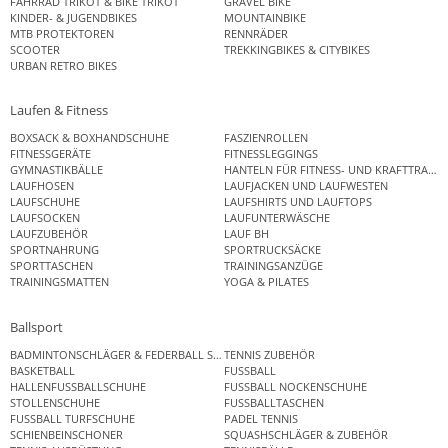
FAHRRAD TRIKOT & BIKE TRIKOT
GRAVEL BIKE
KINDER- & JUGENDBIKES
MOUNTAINBIKE
MTB PROTEKTOREN
RENNRÄDER
SCOOTER
TREKKINGBIKES & CITYBIKES
URBAN RETRO BIKES
Laufen & Fitness
BOXSACK & BOXHANDSCHUHE
FASZIENROLLEN
FITNESSGERÄTE
FITNESSLEGGINGS
GYMNASTIKBÄLLE
HANTELN FÜR FITNESS- UND KRAFTTRAINI
LAUFHOSEN
LAUFJACKEN UND LAUFWESTEN
LAUFSCHUHE
LAUFSHIRTS UND LAUFTOPS
LAUFSOCKEN
LAUFUNTERWÄSCHE
LAUFZUBEHÖR
LAUF BH
SPORTNAHRUNG
SPORTRUCKSÄCKE
SPORTTASCHEN
TRAININGSANZÜGE
TRAININGSMATTEN
YOGA & PILATES
Ballsport
BADMINTONSCHLÄGER & FEDERBALL SETS
TENNIS ZUBEHÖR
BASKETBALL
FUSSBALL
HALLENFUSSBALLSCHUHE
FUSSBALL NOCKENSCHUHE
STOLLENSCHUHE
FUSSBALLTASCHEN
FUSSBALL TURFSCHUHE
PADEL TENNIS
SCHIENBEINSCHONER
SQUASHSCHLÄGER & ZUBEHÖR