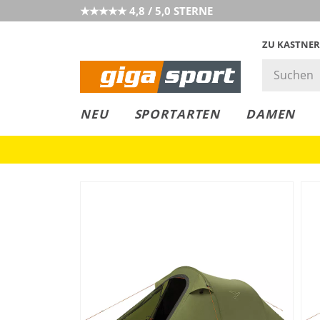
★★★★★ 4,8 / 5,0 STERNE
ZU KASTNER
GIGAGREEN
GIGASTYLE
FAHRRAD­
CLICK &
CLICK &
NEU
SPORTARTEN
DAMEN
LEASING
COLLECT
RESERVE