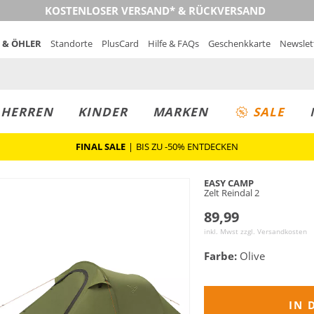
KOSTENLOSER VERSAND* & RÜCKVERSAND
 & ÖHLER
Standorte
PlusCard
Hilfe & FAQs
Geschenkkarte
Newslet
MUST-HAVE
PREIS & WERT
SALE
HERREN
KINDER
MARKEN
SALE
FINAL SALE
|
BIS ZU -50% ENTDECKEN
EASY CAMP
Zelt Reindal 2
89,99
inkl. Mwst zzgl.
Versandkosten
Farbe:
Olive
IN 