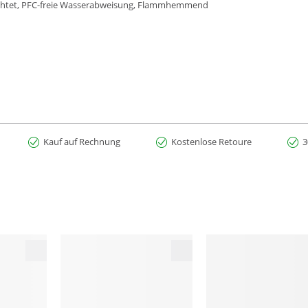
ichtet, PFC-freie Wasserabweisung, Flammhemmend
elt: 100% Polyester Mesh-Gewebe: 100% Polyester
Kauf auf Rechnung
Kostenlose Retoure
3