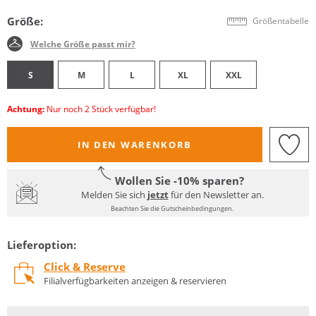
Größe:
Größentabelle
Welche Größe passt mir?
S
M
L
XL
XXL
Achtung:
Nur noch 2 Stück verfügbar!
IN DEN WARENKORB
Wollen Sie -10% sparen?
Melden Sie sich
jetzt
für den Newsletter an.
Beachten Sie die Gutscheinbedingungen.
Lieferoption:
Click & Reserve
Filialverfügbarkeiten anzeigen & reservieren