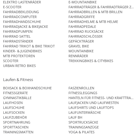
ELEKTRO LASTENRÄDER
E-MOUNTAINBIKE
E-SCOOTER
FAHRRADTRÄGER & FAHRRADTRÄGER ZUB
FAHRRADBEKLEIDUNG
FAHRRADBRILLEN & MTB BRILLEN
FAHRRADCOMPUTER
FAHRRADGRIFFE
FAHRRADHANDSCHUHE
FAHRRADHELME & MTB HELME
FAHRRADJACKE & BIKEJACKE
FAHRRADPEDALE
FAHRRADPUMPEN
FAHRRAD RUCKSÄCKE
FAHRRAD SATTEL
FAHRRADSCHLÖSSER
FAHRRADSTÄNDER
GEPÄCKTRÄGER
FAHRRAD TRIKOT & BIKE TRIKOT
GRAVEL BIKE
KINDER- & JUGENDBIKES
MOUNTAINBIKE
MTB PROTEKTOREN
RENNRÄDER
SCOOTER
TREKKINGBIKES & CITYBIKES
URBAN RETRO BIKES
Laufen & Fitness
BOXSACK & BOXHANDSCHUHE
FASZIENROLLEN
FITNESSGERÄTE
FITNESSLEGGINGS
GYMNASTIKBÄLLE
HANTELN FÜR FITNESS- UND KRAFTTRAINI
LAUFHOSEN
LAUFJACKEN UND LAUFWESTEN
LAUFSCHUHE
LAUFSHIRTS UND LAUFTOPS
LAUFSOCKEN
LAUFUNTERWÄSCHE
LAUFZUBEHÖR
LAUF BH
SPORTNAHRUNG
SPORTRUCKSÄCKE
SPORTTASCHEN
TRAININGSANZÜGE
TRAININGSMATTEN
YOGA & PILATES