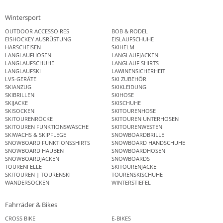
Wintersport
OUTDOOR ACCESSOIRES
BOB & RODEL
EISHOCKEY AUSRÜSTUNG
EISLAUFSCHUHE
HARSCHEISEN
SKIHELM
LANGLAUFHOSEN
LANGLAUFJACKEN
LANGLAUFSCHUHE
LANGLAUF SHIRTS
LANGLAUFSKI
LAWINENSICHERHEIT
LVS-GERÄTE
SKI ZUBEHÖR
SKIANZUG
SKIKLEIDUNG
SKIBRILLEN
SKIHOSE
SKIJACKE
SKISCHUHE
SKISOCKEN
SKITOURENHOSE
SKITOURENRÖCKE
SKITOUREN UNTERHOSEN
SKITOUREN FUNKTIONSWÄSCHE
SKITOURENWESTEN
SKIWACHS & SKIPFLEGE
SNOWBOARDBRILLE
SNOWBOARD FUNKTIONSSHIRTS
SNOWBOARD HANDSCHUHE
SNOWBOARD HAUBEN
SNOWBOARDHOSEN
SNOWBOARDJACKEN
SNOWBOARDS
TOURENFELLE
SKITOURENJACKE
SKITOUREN | TOURENSKI
TOURENSKISCHUHE
WANDERSOCKEN
WINTERSTIEFEL
Fahrräder & Bikes
CROSS BIKE
E-BIKES