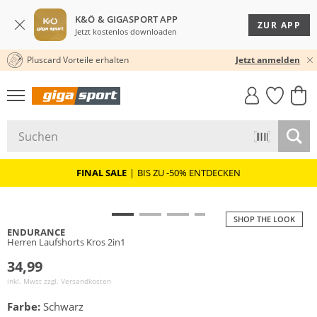
K&Ö & GIGASPORT APP
ZUR APP
Jetzt kostenlos downloaden
Pluscard Vorteile erhalten
30 TAGE RÜCKGABERECHT
Jetzt anmelden
GIGASTYLE
FAHRRAD­
CLICK &
CLICK &
MUST-HAVE
LEASING
COLLECT
RESERVE
FINAL SALE
|
BIS ZU -50% ENTDECKEN
SHOP THE LOOK
ENDURANCE
Herren Laufshorts Kros 2in1
34,99
inkl. Mwst zzgl.
Versandkosten
Farbe:
Schwarz