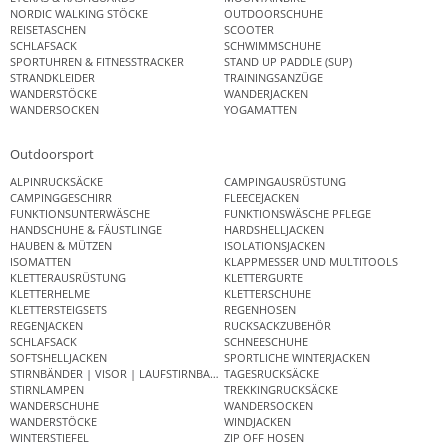
NORDIC WALKING STÖCKE
OUTDOORSCHUHE
REISETASCHEN
SCOOTER
SCHLAFSACK
SCHWIMMSCHUHE
SPORTUHREN & FITNESSTRACKER
STAND UP PADDLE (SUP)
STRANDKLEIDER
TRAININGSANZÜGE
WANDERSTÖCKE
WANDERJACKEN
WANDERSOCKEN
YOGAMATTEN
Outdoorsport
ALPINRUCKSÄCKE
CAMPINGAUSRÜSTUNG
CAMPINGGESCHIRR
FLEECEJACKEN
FUNKTIONSUNTERWÄSCHE
FUNKTIONSWÄSCHE PFLEGE
HANDSCHUHE & FÄUSTLINGE
HARDSHELLJACKEN
HAUBEN & MÜTZEN
ISOLATIONSJACKEN
ISOMATTEN
KLAPPMESSER UND MULTITOOLS
KLETTERAUSRÜSTUNG
KLETTERGURTE
KLETTERHELME
KLETTERSCHUHE
KLETTERSTEIGSETS
REGENHOSEN
REGENJACKEN
RUCKSACKZUBEHÖR
SCHLAFSACK
SCHNEESCHUHE
SOFTSHELLJACKEN
SPORTLICHE WINTERJACKEN
STIRNBÄNDER | VISOR | LAUFSTIRNBAND
TAGESRUCKSÄCKE
STIRNLAMPEN
TREKKINGRUCKSÄCKE
WANDERSCHUHE
WANDERSOCKEN
WANDERSTÖCKE
WINDJACKEN
WINTERSTIEFEL
ZIP OFF HOSEN