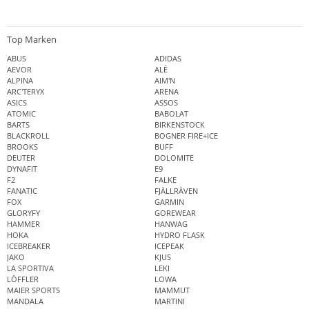
Top Marken
ABUS
ADIDAS
AEVOR
ALÉ
ALPINA
AIM'N
ARC'TERYX
ARENA
ASICS
ASSOS
ATOMIC
BABOLAT
BARTS
BIRKENSTOCK
BLACKROLL
BOGNER FIRE+ICE
BROOKS
BUFF
DEUTER
DOLOMITE
DYNAFIT
E9
F2
FALKE
FANATIC
FJÄLLRÄVEN
FOX
GARMIN
GLORYFY
GOREWEAR
HAMMER
HANWAG
HOKA
HYDRO FLASK
ICEBREAKER
ICEPEAK
JAKO
KJUS
LA SPORTIVA
LEKI
LÖFFLER
LOWA
MAIER SPORTS
MAMMUT
MANDALA
MARTINI