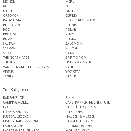
MEINDL
MERU
MILLET
NIKE
O'NEILL
ORTLIEB
ORTOVOX
OSPREY
PATAGONIA
PEAK PERFORMANCE
PEEROTON
PHENIX
POC
POLAR
PROTEST
PUKY
PUMA
RUKKA
SALEWA
SALOMON
SCARPA
SCHÖFFEL
SCOTT
SKINY
THE NORTH FACE
SPIRIT OF OM
TUNTURI
UNDER ARMOUR
VAN DEER - RED BULL SPORTS
VAUDE
VIRTUS
YOGISTAR
ZANIER
ZIENER
Top Kategorien
BADEANZÜGE
BIKINI
CAMPINGMÖBEL
CAPS, KAPPEN, FISCHERHÜTE
E-BIKES
FAHRRÄDER | BIKES
FITNESS SHORTS
FLIP FLOPS
FUSSBALLSOCKEN
HAUBEN & MÜTZEN
KINDERTRAGEN & KRAXE
LANGLAUFHOSEN
LAUFSOCKEN
LUFTMATRATZEN
LYCRAS & RASHGUARDS
MOUNTAINBIKE