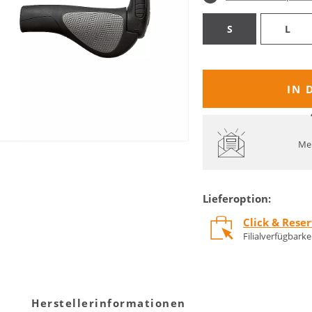
S
L
IN 
Mel
Lieferoption:
Click & Rese
Filialverfügbark
Herstellerinformationen