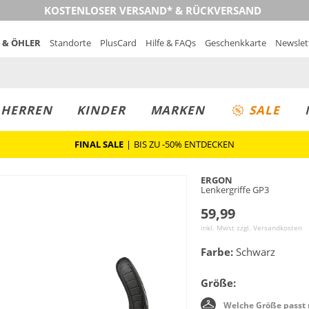
KOSTENLOSER VERSAND* & RÜCKVERSAND
 & ÖHLER
Standorte
PlusCard
Hilfe & FAQs
Geschenkkarte
Newslet
MUST-HAVE
PREIS & WERT
SALE
HERREN
KINDER
MARKEN
SALE
FINAL SALE
|
BIS ZU -50% ENTDECKEN
ERGON
Lenkergriffe GP3
59,99
inkl. Mwst zzgl.
Versandkosten
Farbe:
Schwarz
Größe:
Welche Größe passt 