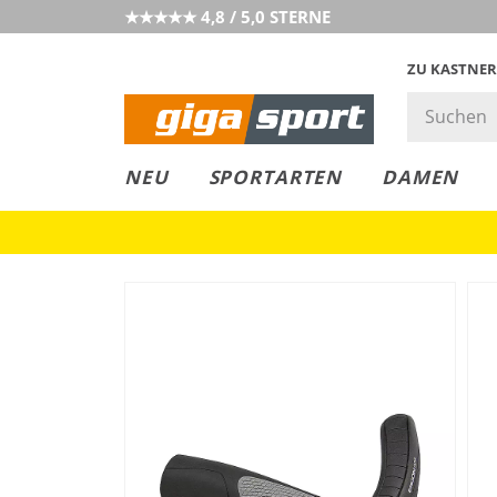
★★★★★ 4,8 / 5,0 STERNE
ZU KASTNER
GIGAGREEN
GIGASTYLE
FAHRRAD­
CLICK &
CLICK &
NEU
SPORTARTEN
DAMEN
LEASING
COLLECT
RESERVE