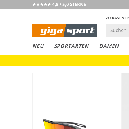
★★★★★ 4,8 / 5,0 STERNE
ZU KASTNER
GIGAGREEN
GIGASTYLE
FAHRRAD­
CLICK &
CLICK &
NEU
SPORTARTEN
DAMEN
LEASING
COLLECT
RESERVE