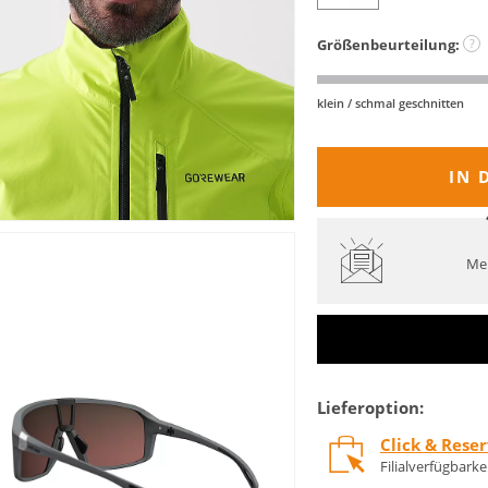
Größenbeurteilung:
?
klein / schmal geschnitten
IN 
Mel
Lieferoption:
Click & Rese
Filialverfügbark