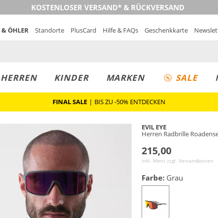
KOSTENLOSER VERSAND* & RÜCKVERSAND
 & ÖHLER
Standorte
PlusCard
Hilfe & FAQs
Geschenkkarte
Newslet
MUST-HAVE
PREIS & WERT
SALE
HERREN
KINDER
MARKEN
SALE
FINAL SALE
|
BIS ZU -50% ENTDECKEN
EVIL EYE
Herren Radbrille Roadens
215,00
inkl. Mwst zzgl.
Versandkosten
Farbe:
Grau