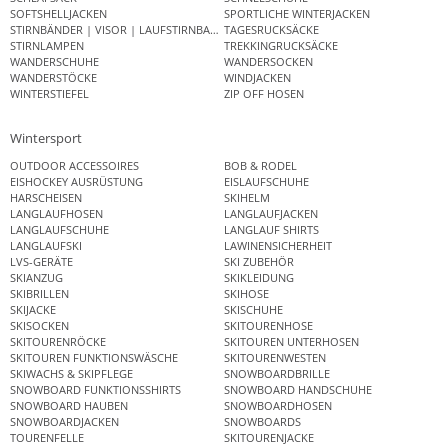
SOFTSHELLJACKEN
SPORTLICHE WINTERJACKEN
STIRNBÄNDER | VISOR | LAUFSTIRNBAND
TAGESRUCKSÄCKE
STIRNLAMPEN
TREKKINGRUCKSÄCKE
WANDERSCHUHE
WANDERSOCKEN
WANDERSTÖCKE
WINDJACKEN
WINTERSTIEFEL
ZIP OFF HOSEN
Wintersport
OUTDOOR ACCESSOIRES
BOB & RODEL
EISHOCKEY AUSRÜSTUNG
EISLAUFSCHUHE
HARSCHEISEN
SKIHELM
LANGLAUFHOSEN
LANGLAUFJACKEN
LANGLAUFSCHUHE
LANGLAUF SHIRTS
LANGLAUFSKI
LAWINENSICHERHEIT
LVS-GERÄTE
SKI ZUBEHÖR
SKIANZUG
SKIKLEIDUNG
SKIBRILLEN
SKIHOSE
SKIJACKE
SKISCHUHE
SKISOCKEN
SKITOURENHOSE
SKITOURENRÖCKE
SKITOUREN UNTERHOSEN
SKITOUREN FUNKTIONSWÄSCHE
SKITOURENWESTEN
SKIWACHS & SKIPFLEGE
SNOWBOARDBRILLE
SNOWBOARD FUNKTIONSSHIRTS
SNOWBOARD HANDSCHUHE
SNOWBOARD HAUBEN
SNOWBOARDHOSEN
SNOWBOARDJACKEN
SNOWBOARDS
TOURENFELLE
SKITOURENJACKE