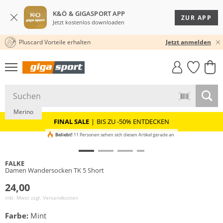
K&Ö & GIGASPORT APP
ZUR APP
Jetzt kostenlos downloaden
Pluscard Vorteile erhalten
30 TAGE RÜCKGABERECHT
Jetzt anmelden
GIGASTYLE
FAHRRAD­
CLICK &
CLICK &
MUST-HAVE
LEASING
COLLECT
RESERVE
Merino
FINAL SALE
|
BIS ZU -50% ENTDECKEN
Beliebt!
11 Personen sehen sich diesen Artikel gerade an
FALKE
Damen Wandersocken TK 5 Short
24,00
inkl. Mwst zzgl.
Versandkosten
Farbe:
Mint