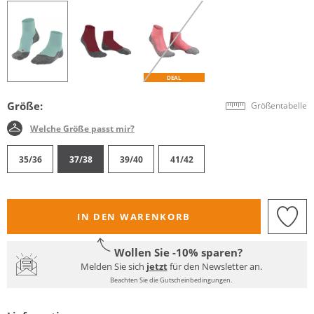
DEAL
Größe:
Größentabelle
Welche Größe passt mir?
35/36
37/38
39/40
41/42
IN DEN WARENKORB
Wollen Sie -10% sparen?
Melden Sie sich
jetzt
für den Newsletter an.
Beachten Sie die Gutscheinbedingungen.