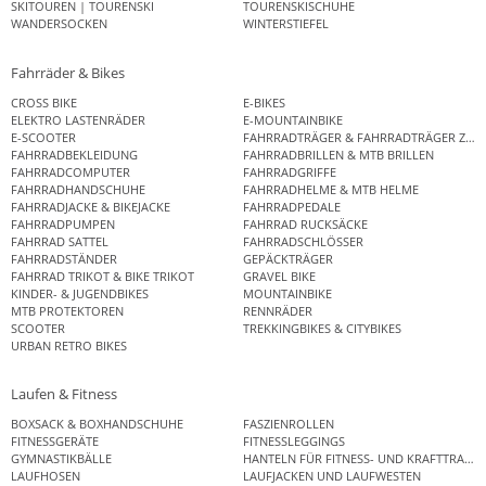
SKITOUREN | TOURENSKI
TOURENSKISCHUHE
WANDERSOCKEN
WINTERSTIEFEL
Fahrräder & Bikes
CROSS BIKE
E-BIKES
ELEKTRO LASTENRÄDER
E-MOUNTAINBIKE
E-SCOOTER
FAHRRADTRÄGER & FAHRRADTRÄGER ZUB
FAHRRADBEKLEIDUNG
FAHRRADBRILLEN & MTB BRILLEN
FAHRRADCOMPUTER
FAHRRADGRIFFE
FAHRRADHANDSCHUHE
FAHRRADHELME & MTB HELME
FAHRRADJACKE & BIKEJACKE
FAHRRADPEDALE
FAHRRADPUMPEN
FAHRRAD RUCKSÄCKE
FAHRRAD SATTEL
FAHRRADSCHLÖSSER
FAHRRADSTÄNDER
GEPÄCKTRÄGER
FAHRRAD TRIKOT & BIKE TRIKOT
GRAVEL BIKE
KINDER- & JUGENDBIKES
MOUNTAINBIKE
MTB PROTEKTOREN
RENNRÄDER
SCOOTER
TREKKINGBIKES & CITYBIKES
URBAN RETRO BIKES
Laufen & Fitness
BOXSACK & BOXHANDSCHUHE
FASZIENROLLEN
FITNESSGERÄTE
FITNESSLEGGINGS
GYMNASTIKBÄLLE
HANTELN FÜR FITNESS- UND KRAFTTRAINI
LAUFHOSEN
LAUFJACKEN UND LAUFWESTEN