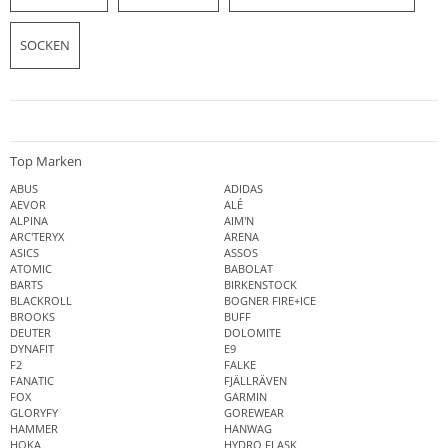
SOCKEN
Top Marken
ABUS
ADIDAS
AEVOR
ALÉ
ALPINA
AIM'N
ARC'TERYX
ARENA
ASICS
ASSOS
ATOMIC
BABOLAT
BARTS
BIRKENSTOCK
BLACKROLL
BOGNER FIRE+ICE
BROOKS
BUFF
DEUTER
DOLOMITE
DYNAFIT
E9
F2
FALKE
FANATIC
FJÄLLRÄVEN
FOX
GARMIN
GLORYFY
GOREWEAR
HAMMER
HANWAG
HOKA
HYDRO FLASK