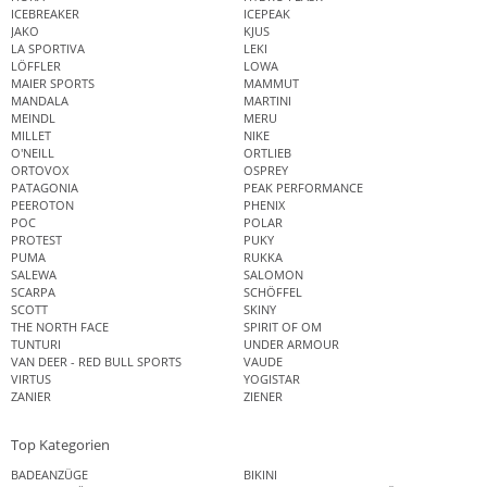
ICEBREAKER
ICEPEAK
JAKO
KJUS
LA SPORTIVA
LEKI
LÖFFLER
LOWA
MAIER SPORTS
MAMMUT
MANDALA
MARTINI
MEINDL
MERU
MILLET
NIKE
O'NEILL
ORTLIEB
ORTOVOX
OSPREY
PATAGONIA
PEAK PERFORMANCE
PEEROTON
PHENIX
POC
POLAR
PROTEST
PUKY
PUMA
RUKKA
SALEWA
SALOMON
SCARPA
SCHÖFFEL
SCOTT
SKINY
THE NORTH FACE
SPIRIT OF OM
TUNTURI
UNDER ARMOUR
VAN DEER - RED BULL SPORTS
VAUDE
VIRTUS
YOGISTAR
ZANIER
ZIENER
Top Kategorien
BADEANZÜGE
BIKINI