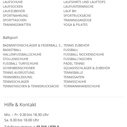
LAUFSCHUHE
LAUFSHIRTS UND LAUFTOPS
LAUFSOCKEN
LAUFUNTERWÄSCHE
LAUFZUBEHÖR
LAUF BH
SPORTNAHRUNG
SPORTRUCKSÄCKE
SPORTTASCHEN
TRAININGSANZÜGE
TRAININGSMATTEN
YOGA & PILATES
Ballsport
BADMINTONSCHLÄGER & FEDERBALL SETS
TENNIS ZUBEHÖR
BASKETBALL
FUSSBALL
HALLENFUSSBALLSCHUHE
FUSSBALL NOCKENSCHUHE
STOLLENSCHUHE
FUSSBALLTASCHEN
FUSSBALL TURFSCHUHE
PADEL TENNIS
SCHIENBEINSCHONER
SQUASHSCHLÄGER & ZUBEHÖR
TENNIS AUSRÜSTUNG
TENNISBÄLLE
TENNISBEKLEIDUNG
TENNISSAITEN
TENNISSCHLÄGER
TENNISSCHUHE
TENNISTASCHEN & TENNISRUCKSÄCKE
TORMANNHANDSCHUHE
Hilfe & Kontakt
Mo. – Fr. 9.30 bis 18.30 Uhr
Sa. 9.30 bis 18.00 Uhr
Telefonnummer:
+ 43 316 / 870-0