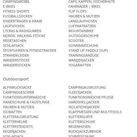
CAMPINGMÖBEL
CAPS, KAPPEN, FISCHERHÜTE
E-BIKES
FAHRRÄDER | BIKES
FITNESS SHORTS
FLIP FLOPS
FUSSBALLSOCKEN
HAUBEN & MÜTZEN
KINDERTRAGEN & KRAXE
LANGLAUFHOSEN
LAUFSOCKEN
LUFTMATRATZEN
LYCRAS & RASHGUARDS
MOUNTAINBIKE
NORDIC WALKING STÖCKE
OUTDOORSCHUHE
REISETASCHEN
SCOOTER
SCHLAFSACK
SCHWIMMSCHUHE
SPORTUHREN & FITNESSTRACKER
STAND UP PADDLE (SUP)
STRANDKLEIDER
TRAININGSANZÜGE
WANDERSTÖCKE
WANDERJACKEN
WANDERSOCKEN
YOGAMATTEN
Outdoorsport
ALPINRUCKSÄCKE
CAMPINGAUSRÜSTUNG
CAMPINGGESCHIRR
FLEECEJACKEN
FUNKTIONSUNTERWÄSCHE
FUNKTIONSWÄSCHE PFLEGE
HANDSCHUHE & FÄUSTLINGE
HARDSHELLJACKEN
HAUBEN & MÜTZEN
ISOLATIONSJACKEN
ISOMATTEN
KLAPPMESSER UND MULTITOOLS
KLETTERAUSRÜSTUNG
KLETTERGURTE
KLETTERHELME
KLETTERSCHUHE
KLETTERSTEIGSETS
REGENHOSEN
REGENJACKEN
RUCKSACKZUBEHÖR
SCHLAFSACK
SCHNEESCHUHE