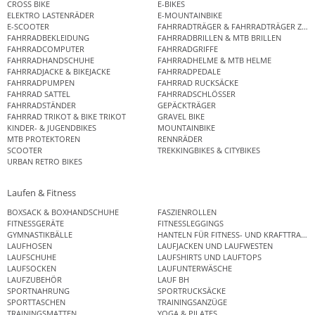
CROSS BIKE
E-BIKES
ELEKTRO LASTENRÄDER
E-MOUNTAINBIKE
E-SCOOTER
FAHRRADTRÄGER & FAHRRADTRÄGER ZUB
FAHRRADBEKLEIDUNG
FAHRRADBRILLEN & MTB BRILLEN
FAHRRADCOMPUTER
FAHRRADGRIFFE
FAHRRADHANDSCHUHE
FAHRRADHELME & MTB HELME
FAHRRADJACKE & BIKEJACKE
FAHRRADPEDALE
FAHRRADPUMPEN
FAHRRAD RUCKSÄCKE
FAHRRAD SATTEL
FAHRRADSCHLÖSSER
FAHRRADSTÄNDER
GEPÄCKTRÄGER
FAHRRAD TRIKOT & BIKE TRIKOT
GRAVEL BIKE
KINDER- & JUGENDBIKES
MOUNTAINBIKE
MTB PROTEKTOREN
RENNRÄDER
SCOOTER
TREKKINGBIKES & CITYBIKES
URBAN RETRO BIKES
Laufen & Fitness
BOXSACK & BOXHANDSCHUHE
FASZIENROLLEN
FITNESSGERÄTE
FITNESSLEGGINGS
GYMNASTIKBÄLLE
HANTELN FÜR FITNESS- UND KRAFTTRAINI
LAUFHOSEN
LAUFJACKEN UND LAUFWESTEN
LAUFSCHUHE
LAUFSHIRTS UND LAUFTOPS
LAUFSOCKEN
LAUFUNTERWÄSCHE
LAUFZUBEHÖR
LAUF BH
SPORTNAHRUNG
SPORTRUCKSÄCKE
SPORTTASCHEN
TRAININGSANZÜGE
TRAININGSMATTEN
YOGA & PILATES