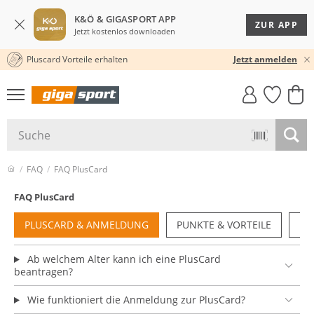
K&Ö & GIGASPORT APP
ZUR APP
Jetzt kostenlos downloaden
Pluscard Vorteile erhalten
KOSTENLOSER VERSAND* & RÜCKVERSAND
Jetzt anmelden
GIGASTYLE
FAHRRAD­
CLICK &
CLICK &
MUST-HAVE
LEASING
COLLECT
RESERVE
FAQ
FAQ PlusCard
FAQ PlusCard
PLUSCARD & ANMELDUNG
PUNKTE & VORTEILE
NU
Ab welchem Alter kann ich eine PlusCard
beantragen?
Wie funktioniert die Anmeldung zur PlusCard?