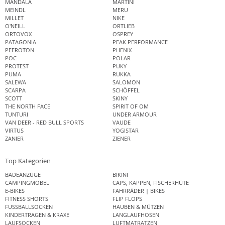
MANDALA
MARTINI
MEINDL
MERU
MILLET
NIKE
O'NEILL
ORTLIEB
ORTOVOX
OSPREY
PATAGONIA
PEAK PERFORMANCE
PEEROTON
PHENIX
POC
POLAR
PROTEST
PUKY
PUMA
RUKKA
SALEWA
SALOMON
SCARPA
SCHÖFFEL
SCOTT
SKINY
THE NORTH FACE
SPIRIT OF OM
TUNTURI
UNDER ARMOUR
VAN DEER - RED BULL SPORTS
VAUDE
VIRTUS
YOGISTAR
ZANIER
ZIENER
Top Kategorien
BADEANZÜGE
BIKINI
CAMPINGMÖBEL
CAPS, KAPPEN, FISCHERHÜTE
E-BIKES
FAHRRÄDER | BIKES
FITNESS SHORTS
FLIP FLOPS
FUSSBALLSOCKEN
HAUBEN & MÜTZEN
KINDERTRAGEN & KRAXE
LANGLAUFHOSEN
LAUFSOCKEN
LUFTMATRATZEN