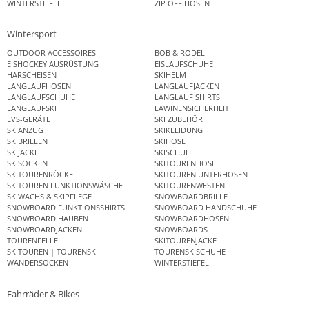
WINTERSTIEFEL
ZIP OFF HOSEN
Wintersport
OUTDOOR ACCESSOIRES
BOB & RODEL
EISHOCKEY AUSRÜSTUNG
EISLAUFSCHUHE
HARSCHEISEN
SKIHELM
LANGLAUFHOSEN
LANGLAUFJACKEN
LANGLAUFSCHUHE
LANGLAUF SHIRTS
LANGLAUFSKI
LAWINENSICHERHEIT
LVS-GERÄTE
SKI ZUBEHÖR
SKIANZUG
SKIKLEIDUNG
SKIBRILLEN
SKIHOSE
SKIJACKE
SKISCHUHE
SKISOCKEN
SKITOURENHOSE
SKITOURENRÖCKE
SKITOUREN UNTERHOSEN
SKITOUREN FUNKTIONSWÄSCHE
SKITOURENWESTEN
SKIWACHS & SKIPFLEGE
SNOWBOARDBRILLE
SNOWBOARD FUNKTIONSSHIRTS
SNOWBOARD HANDSCHUHE
SNOWBOARD HAUBEN
SNOWBOARDHOSEN
SNOWBOARDJACKEN
SNOWBOARDS
TOURENFELLE
SKITOURENJACKE
SKITOUREN | TOURENSKI
TOURENSKISCHUHE
WANDERSOCKEN
WINTERSTIEFEL
Fahrräder & Bikes