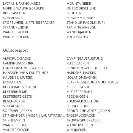
LYCRAS & RASHGUARDS
MOUNTAINBIKE
NORDIC WALKING STÖCKE
OUTDOORSCHUHE
REISETASCHEN
SCOOTER
SCHLAFSACK
SCHWIMMSCHUHE
SPORTUHREN & FITNESSTRACKER
STAND UP PADDLE (SUP)
STRANDKLEIDER
TRAININGSANZÜGE
WANDERSTÖCKE
WANDERJACKEN
WANDERSOCKEN
YOGAMATTEN
Outdoorsport
ALPINRUCKSÄCKE
CAMPINGAUSRÜSTUNG
CAMPINGGESCHIRR
FLEECEJACKEN
FUNKTIONSUNTERWÄSCHE
FUNKTIONSWÄSCHE PFLEGE
HANDSCHUHE & FÄUSTLINGE
HARDSHELLJACKEN
HAUBEN & MÜTZEN
ISOLATIONSJACKEN
ISOMATTEN
KLAPPMESSER UND MULTITOOLS
KLETTERAUSRÜSTUNG
KLETTERGURTE
KLETTERHELME
KLETTERSCHUHE
KLETTERSTEIGSETS
REGENHOSEN
REGENJACKEN
RUCKSACKZUBEHÖR
SCHLAFSACK
SCHNEESCHUHE
SOFTSHELLJACKEN
SPORTLICHE WINTERJACKEN
STIRNBÄNDER | VISOR | LAUFSTIRNBAND
TAGESRUCKSÄCKE
STIRNLAMPEN
TREKKINGRUCKSÄCKE
WANDERSCHUHE
WANDERSOCKEN
WANDERSTÖCKE
WINDJACKEN