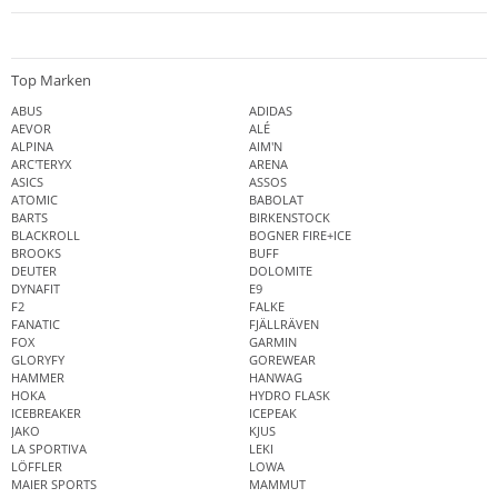
Top Marken
ABUS
ADIDAS
AEVOR
ALÉ
ALPINA
AIM'N
ARC'TERYX
ARENA
ASICS
ASSOS
ATOMIC
BABOLAT
BARTS
BIRKENSTOCK
BLACKROLL
BOGNER FIRE+ICE
BROOKS
BUFF
DEUTER
DOLOMITE
DYNAFIT
E9
F2
FALKE
FANATIC
FJÄLLRÄVEN
FOX
GARMIN
GLORYFY
GOREWEAR
HAMMER
HANWAG
HOKA
HYDRO FLASK
ICEBREAKER
ICEPEAK
JAKO
KJUS
LA SPORTIVA
LEKI
LÖFFLER
LOWA
MAIER SPORTS
MAMMUT