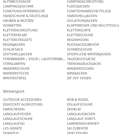
ALPINRUCKSÄCKE
CAMPINGAUSRÜSTUNG
CAMPINGGESCHIRR
FLEECEJACKEN
FUNKTIONSUNTERWÄSCHE
FUNKTIONSWÄSCHE PFLEGE
HANDSCHUHE & FÄUSTLINGE
HARDSHELLJACKEN
HAUBEN & MÜTZEN
ISOLATIONSJACKEN
ISOMATTEN
KLAPPMESSER UND MULTITOOLS
KLETTERAUSRÜSTUNG
KLETTERGURTE
KLETTERHELME
KLETTERSCHUHE
KLETTERSTEIGSETS
REGENHOSEN
REGENJACKEN
RUCKSACKZUBEHÖR
SCHLAFSACK
SCHNEESCHUHE
SOFTSHELLJACKEN
SPORTLICHE WINTERJACKEN
STIRNBÄNDER | VISOR | LAUFSTIRNBAND
TAGESRUCKSÄCKE
STIRNLAMPEN
TREKKINGRUCKSÄCKE
WANDERSCHUHE
WANDERSOCKEN
WANDERSTÖCKE
WINDJACKEN
WINTERSTIEFEL
ZIP OFF HOSEN
Wintersport
OUTDOOR ACCESSOIRES
BOB & RODEL
EISHOCKEY AUSRÜSTUNG
EISLAUFSCHUHE
HARSCHEISEN
SKIHELM
LANGLAUFHOSEN
LANGLAUFJACKEN
LANGLAUFSCHUHE
LANGLAUF SHIRTS
LANGLAUFSKI
LAWINENSICHERHEIT
LVS-GERÄTE
SKI ZUBEHÖR
SKIANZUG
SKIKLEIDUNG