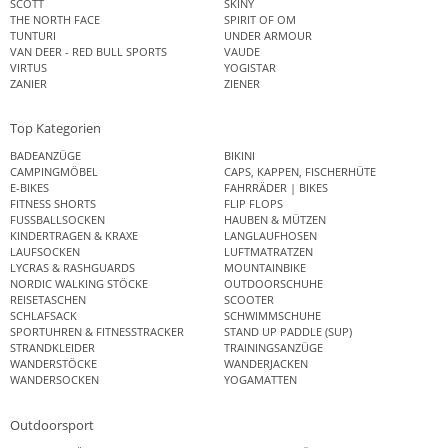
SCOTT
SKINY
THE NORTH FACE
SPIRIT OF OM
TUNTURI
UNDER ARMOUR
VAN DEER - RED BULL SPORTS
VAUDE
VIRTUS
YOGISTAR
ZANIER
ZIENER
Top Kategorien
BADEANZÜGE
BIKINI
CAMPINGMÖBEL
CAPS, KAPPEN, FISCHERHÜTE
E-BIKES
FAHRRÄDER | BIKES
FITNESS SHORTS
FLIP FLOPS
FUSSBALLSOCKEN
HAUBEN & MÜTZEN
KINDERTRAGEN & KRAXE
LANGLAUFHOSEN
LAUFSOCKEN
LUFTMATRATZEN
LYCRAS & RASHGUARDS
MOUNTAINBIKE
NORDIC WALKING STÖCKE
OUTDOORSCHUHE
REISETASCHEN
SCOOTER
SCHLAFSACK
SCHWIMMSCHUHE
SPORTUHREN & FITNESSTRACKER
STAND UP PADDLE (SUP)
STRANDKLEIDER
TRAININGSANZÜGE
WANDERSTÖCKE
WANDERJACKEN
WANDERSOCKEN
YOGAMATTEN
Outdoorsport