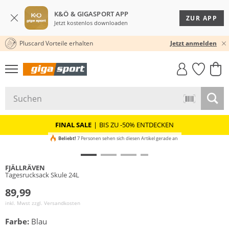
K&Ö & GIGASPORT APP
ZUR APP
Jetzt kostenlos downloaden
Pluscard Vorteile erhalten
30 TAGE RÜCKGABERECHT
Jetzt anmelden
GIGASTYLE
FAHRRAD­
CLICK &
CLICK &
MUST-HAVE
LEASING
COLLECT
RESERVE
FINAL SALE
|
BIS ZU -50% ENTDECKEN
Beliebt!
7 Personen sehen sich diesen Artikel gerade an
FJÄLLRÄVEN
Tagesrucksack Skule 24L
89,99
inkl. Mwst zzgl.
Versandkosten
Farbe:
Blau