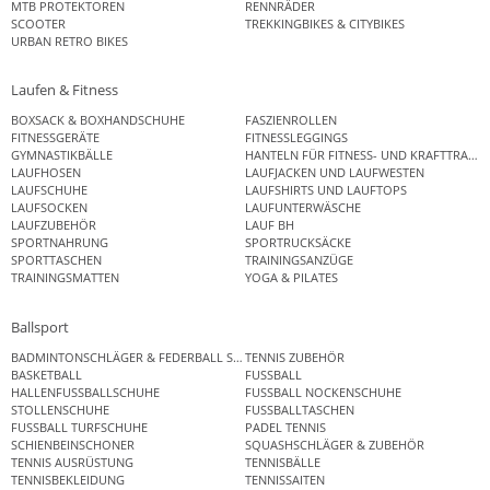
MTB PROTEKTOREN
RENNRÄDER
SCOOTER
TREKKINGBIKES & CITYBIKES
URBAN RETRO BIKES
Laufen & Fitness
BOXSACK & BOXHANDSCHUHE
FASZIENROLLEN
FITNESSGERÄTE
FITNESSLEGGINGS
GYMNASTIKBÄLLE
HANTELN FÜR FITNESS- UND KRAFTTRAINI
LAUFHOSEN
LAUFJACKEN UND LAUFWESTEN
LAUFSCHUHE
LAUFSHIRTS UND LAUFTOPS
LAUFSOCKEN
LAUFUNTERWÄSCHE
LAUFZUBEHÖR
LAUF BH
SPORTNAHRUNG
SPORTRUCKSÄCKE
SPORTTASCHEN
TRAININGSANZÜGE
TRAININGSMATTEN
YOGA & PILATES
Ballsport
BADMINTONSCHLÄGER & FEDERBALL SETS
TENNIS ZUBEHÖR
BASKETBALL
FUSSBALL
HALLENFUSSBALLSCHUHE
FUSSBALL NOCKENSCHUHE
STOLLENSCHUHE
FUSSBALLTASCHEN
FUSSBALL TURFSCHUHE
PADEL TENNIS
SCHIENBEINSCHONER
SQUASHSCHLÄGER & ZUBEHÖR
TENNIS AUSRÜSTUNG
TENNISBÄLLE
TENNISBEKLEIDUNG
TENNISSAITEN