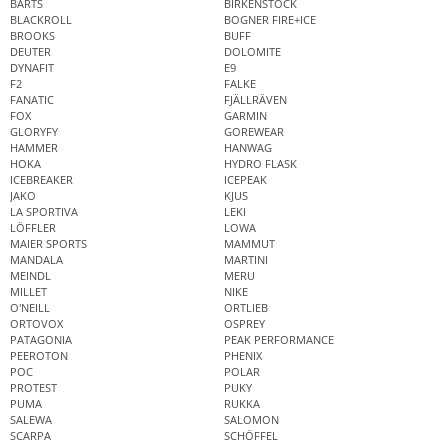
BARTS
BIRKENSTOCK
BLACKROLL
BOGNER FIRE+ICE
BROOKS
BUFF
DEUTER
DOLOMITE
DYNAFIT
E9
F2
FALKE
FANATIC
FJÄLLRÄVEN
FOX
GARMIN
GLORYFY
GOREWEAR
HAMMER
HANWAG
HOKA
HYDRO FLASK
ICEBREAKER
ICEPEAK
JAKO
KJUS
LA SPORTIVA
LEKI
LÖFFLER
LOWA
MAIER SPORTS
MAMMUT
MANDALA
MARTINI
MEINDL
MERU
MILLET
NIKE
O'NEILL
ORTLIEB
ORTOVOX
OSPREY
PATAGONIA
PEAK PERFORMANCE
PEEROTON
PHENIX
POC
POLAR
PROTEST
PUKY
PUMA
RUKKA
SALEWA
SALOMON
SCARPA
SCHÖFFEL