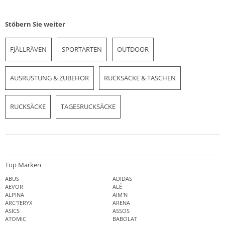
Stöbern Sie weiter
FJÄLLRÄVEN
SPORTARTEN
OUTDOOR
AUSRÜSTUNG & ZUBEHÖR
RUCKSÄCKE & TASCHEN
RUCKSÄCKE
TAGESRUCKSÄCKE
Top Marken
ABUS
ADIDAS
AEVOR
ALÉ
ALPINA
AIM'N
ARC'TERYX
ARENA
ASICS
ASSOS
ATOMIC
BABOLAT