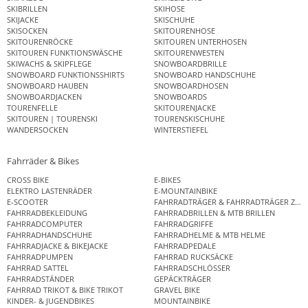
SKIBRILLEN
SKIHOSE
SKIJACKE
SKISCHUHE
SKISOCKEN
SKITOURENHOSE
SKITOURENRÖCKE
SKITOUREN UNTERHOSEN
SKITOUREN FUNKTIONSWÄSCHE
SKITOURENWESTEN
SKIWACHS & SKIPFLEGE
SNOWBOARDBRILLE
SNOWBOARD FUNKTIONSSHIRTS
SNOWBOARD HANDSCHUHE
SNOWBOARD HAUBEN
SNOWBOARDHOSEN
SNOWBOARDJACKEN
SNOWBOARDS
TOURENFELLE
SKITOURENJACKE
SKITOUREN | TOURENSKI
TOURENSKISCHUHE
WANDERSOCKEN
WINTERSTIEFEL
Fahrräder & Bikes
CROSS BIKE
E-BIKES
ELEKTRO LASTENRÄDER
E-MOUNTAINBIKE
E-SCOOTER
FAHRRADTRÄGER & FAHRRADTRÄGER ZUB
FAHRRADBEKLEIDUNG
FAHRRADBRILLEN & MTB BRILLEN
FAHRRADCOMPUTER
FAHRRADGRIFFE
FAHRRADHANDSCHUHE
FAHRRADHELME & MTB HELME
FAHRRADJACKE & BIKEJACKE
FAHRRADPEDALE
FAHRRADPUMPEN
FAHRRAD RUCKSÄCKE
FAHRRAD SATTEL
FAHRRADSCHLÖSSER
FAHRRADSTÄNDER
GEPÄCKTRÄGER
FAHRRAD TRIKOT & BIKE TRIKOT
GRAVEL BIKE
KINDER- & JUGENDBIKES
MOUNTAINBIKE