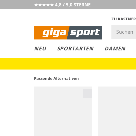
★★★★★ 4,8 / 5,0 STERNE
ZU KASTNER
GIGAGREEN
GIGASTYLE
FAHRRAD­
CLICK &
CLICK &
NEU
SPORTARTEN
DAMEN
LEASING
COLLECT
RESERVE
Passende Alternativen