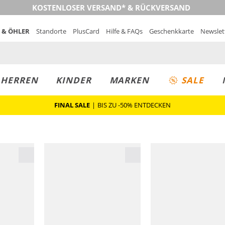
KOSTENLOSER VERSAND* & RÜCKVERSAND
 & ÖHLER
Standorte
PlusCard
Hilfe & FAQs
Geschenkkarte
Newslet
MUST-HAVE
PREIS & WERT
SALE
HERREN
KINDER
MARKEN
SALE
FINAL SALE
|
BIS ZU -50% ENTDECKEN